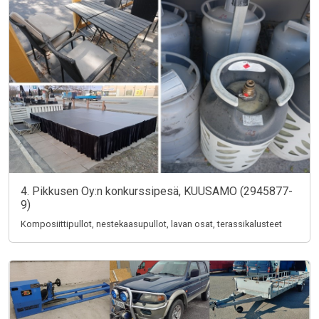
4. Pikkusen Oy:n konkurssipesä, KUUSAMO (2945877-
9)
Komposiittipullot, nestekaasupullot, lavan osat, terassikalusteet