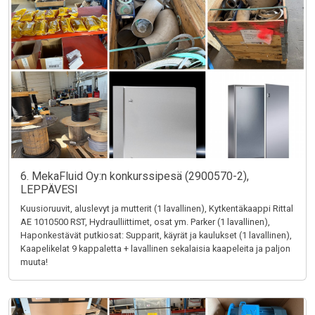
6. MekaFluid Oy:n konkurssipesä (2900570-2),
LEPPÄVESI
Kuusioruuvit, aluslevyt ja mutterit (1 lavallinen), Kytkentäkaappi Rittal
AE 1010500 RST, Hydraulliittimet, osat ym. Parker (1 lavallinen),
Haponkestävät putkiosat: Supparit, käyrät ja kaulukset (1 lavallinen),
Kaapelikelat 9 kappaletta + lavallinen sekalaisia kaapeleita ja paljon
muuta!