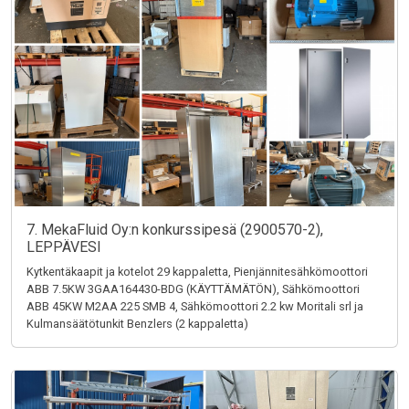
7. MekaFluid Oy:n konkurssipesä (2900570-2),
LEPPÄVESI
Kytkentäkaapit ja kotelot 29 kappaletta, Pienjännitesähkömoottori
ABB 7.5KW 3GAA164430-BDG (KÄYTTÄMÄTÖN), Sähkömoottori
ABB 45KW M2AA 225 SMB 4, Sähkömoottori 2.2 kw Moritali srl ja
Kulmansäätötunkit Benzlers (2 kappaletta)