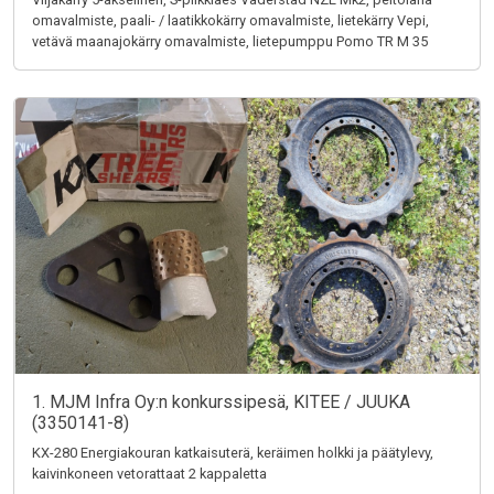
omavalmiste, paali- / laatikkokärry omavalmiste, lietekärry Vepi,
vetävä maanajokärry omavalmiste, lietepumppu Pomo TR M 35
1. MJM Infra Oy:n konkurssipesä, KITEE / JUUKA
(3350141-8)
KX-280 Energiakouran katkaisuterä, keräimen holkki ja päätylevy,
kaivinkoneen vetorattaat 2 kappaletta