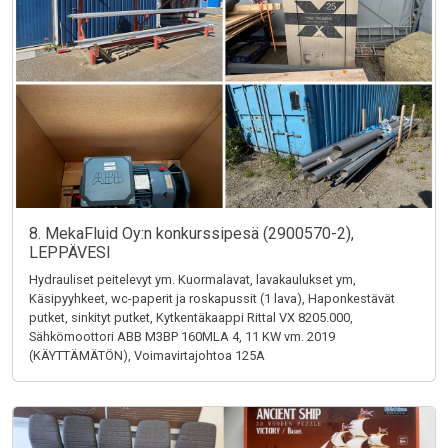
8. MekaFluid Oy:n konkurssipesä (2900570-2),
LEPPÄVESI
Hydrauliset peitelevyt ym. Kuormalavat, lavakaulukset ym,
Käsipyyhkeet, wc-paperit ja roskapussit (1 lava), Haponkestävät
putket, sinkityt putket, Kytkentäkaappi Rittal VX 8205.000,
Sähkömoottori ABB M3BP 160MLA 4, 11 KW vm. 2019
(KÄYTTÄMÄTÖN), Voimavirtajohtoa 125A