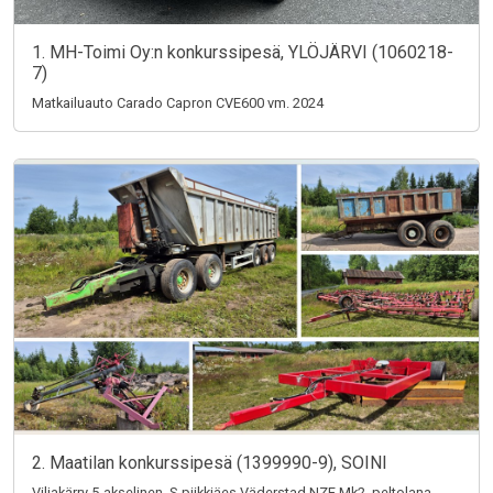
1. MH-Toimi Oy:n konkurssipesä, YLÖJÄRVI (1060218-
7)
Matkailuauto Carado Capron CVE600 vm. 2024
2. Maatilan konkurssipesä (1399990-9), SOINI
Viljakärry 5-akselinen, S-piikkiäes Väderstad NZE Mk2, peltolana