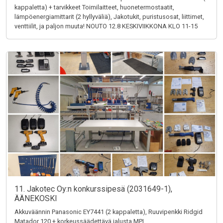
kappaletta) + tarvikkeet Toimilaitteet, huonetermostaatit,
lämpöenergiamittarit (2 hyllyväliä), Jakotukit, puristusosat, liittimet,
venttiilit, ja paljon muuta! NOUTO 12.8 KESKIVIIKKONA KLO 11-15
11. Jakotec Oy:n konkurssipesä (2031649-1),
ÄÄNEKOSKI
Akkuväännin Panasonic EY7441 (2 kappaletta), Ruuvipenkki Ridgid
Matador 120 + korkeussäädettävä jalusta MPI,