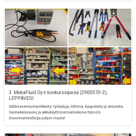
3. MekaFluid Oy:n konkurssipesä (2900570-2),
LEPPÄVESI
Sähköasennustarvikkeita: työkaluja, liittimiä, kaapeleita ja antureita.
Vannekelavaunu ja akkukäyttöinenvannekone Itatools
(muovivanteelle)ja paljon muuta!