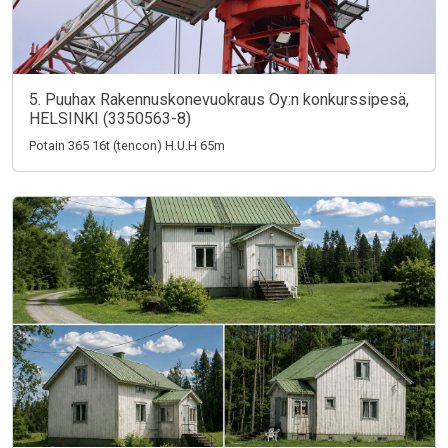
5. Puuhax Rakennuskonevuokraus Oy:n konkurssipesä,
HELSINKI (3350563-8)
Potain 365 16t (tencon) H.U.H 65m