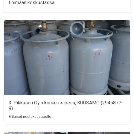
Loimaan keskustassa
3. Pikkusen Oy:n konkurssipesä, KUUSAMO (2945877-
9)
Erilaiset nestekaasupullot