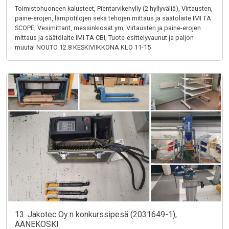
Toimistohuoneen kalusteet, Pientarvikehylly (2 hyllyväliä), Virtausten,
paine-erojen, lämpötilojen sekä tehojen mittaus ja säätölaite IMI TA
SCOPE, Vesimittarit, messinkiosat ym, Virtausten ja paine-erojen
mittaus ja säätölaite IMI TA CBI, Tuote-esittelyvaunut ja paljon
muuta! NOUTO 12.8 KESKIVIIKKONA KLO 11-15
13. Jakotec Oy:n konkurssipesä (2031649-1),
ÄÄNEKOSKI