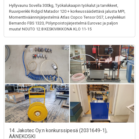
Hyllyvaunu Sovella 300kg, Työkalukaapin työkalut ja tarvikkeet,
Ruuvipenkki Ridgid Matador 120 + korkeussäädettävä jalusta MPI,
Momenttiväänninjärjestelmä Atlas Copco Tensor DS7, Levyleikkuri
Bernando FBS 1320, Pölynpoistojärjestelmä Eurovac ja paljon
muuta! NOUTO 12.8 KESKIVIIKKONA KLO 11-15
14. Jakotec Oy:n konkurssipesä (2031649-1),
ÄÄNEKOSKI