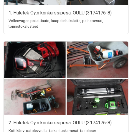
1. Huletek Oy:n konkurssipesä, OULU (3174176-8)
Volkswagen pakettiauto, kaapelinhakulaite, painepesuri,
toimistokalusteet
2. Huletek Oy:n konkurssipesä, OULU (3174176-8)
Kottikärry, patolevyrulla, tarkastuskamerat, tasolaser