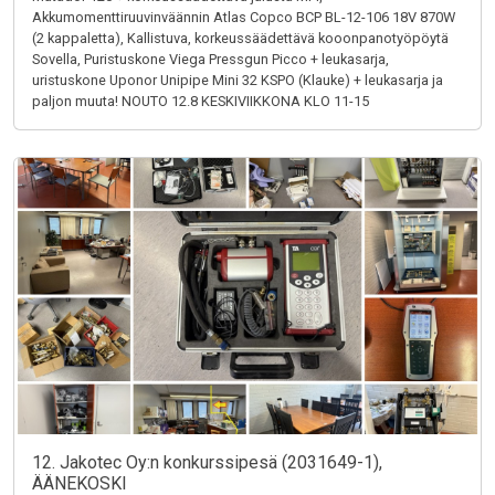
Akkumomenttiruuvinväännin Atlas Copco BCP BL-12-106 18V 870W
(2 kappaletta), Kallistuva, korkeussäädettävä kooonpanotyöpöytä
Sovella, Puristuskone Viega Pressgun Picco + leukasarja,
uristuskone Uponor Unipipe Mini 32 KSPO (Klauke) + leukasarja ja
paljon muuta! NOUTO 12.8 KESKIVIIKKONA KLO 11-15
12. Jakotec Oy:n konkurssipesä (2031649-1),
ÄÄNEKOSKI