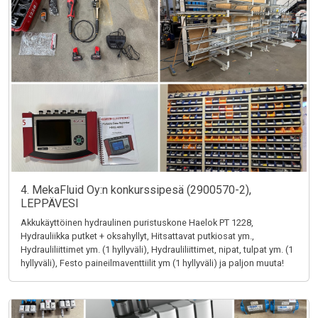
4. MekaFluid Oy:n konkurssipesä (2900570-2),
LEPPÄVESI
Akkukäyttöinen hydraulinen puristuskone Haelok PT 1228,
Hydrauliikka putket + oksahyllyt, Hitsattavat putkiosat ym.,
Hydrauliliittimet ym. (1 hyllyväli), Hydrauliliittimet, nipat, tulpat ym. (1
hyllyväli), Festo paineilmaventtiilit ym (1 hyllyväli) ja paljon muuta!