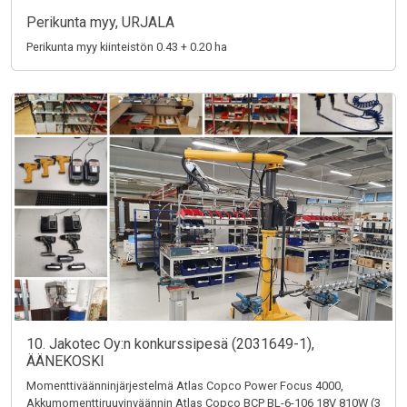
Perikunta myy, URJALA
Perikunta myy kiinteistön 0.43 + 0.20 ha
10. Jakotec Oy:n konkurssipesä (2031649-1),
ÄÄNEKOSKI
Momenttiväänninjärjestelmä Atlas Copco Power Focus 4000,
Akkumomenttiruuvinväännin Atlas Copco BCP BL-6-106 18V 810W (3