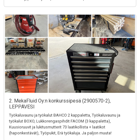
2. MekaFluid Oy:n konkurssipesä (2900570-2),
LEPPÄVESI
Työkaluvaunu ja työkalut BAHCO 2 kappaletta, Työkaluvaunu ja
työkalut BOXO, Lukkorengaspihdit FACOM (3 kappaletta),
Kuusioruuvit ja lukitusmutterit 73 laatikollista + laatikot
(haponkestävät), Työpukit, Erä työkaluja. Ja paljon muuta!