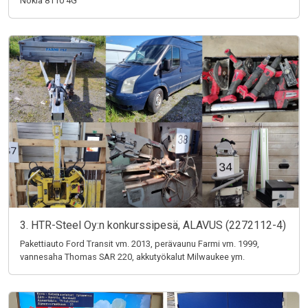
Nokia 8110 4G
3. HTR-Steel Oy:n konkurssipesä, ALAVUS (2272112-4)
Pakettiauto Ford Transit vm. 2013, perävaunu Farmi vm. 1999,
vannesaha Thomas SAR 220, akkutyökalut Milwaukee ym.