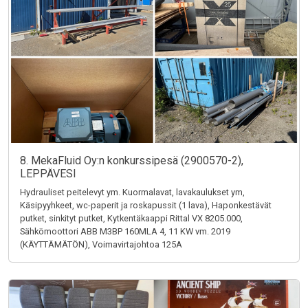
8. MekaFluid Oy:n konkurssipesä (2900570-2),
LEPPÄVESI
Hydrauliset peitelevyt ym. Kuormalavat, lavakaulukset ym,
Käsipyyhkeet, wc-paperit ja roskapussit (1 lava), Haponkestävät
putket, sinkityt putket, Kytkentäkaappi Rittal VX 8205.000,
Sähkömoottori ABB M3BP 160MLA 4, 11 KW vm. 2019
(KÄYTTÄMÄTÖN), Voimavirtajohtoa 125A