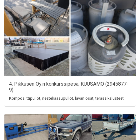
4. Pikkusen Oy:n konkurssipesä, KUUSAMO (2945877-
9)
Komposiittipullot, nestekaasupullot, lavan osat, terassikalusteet