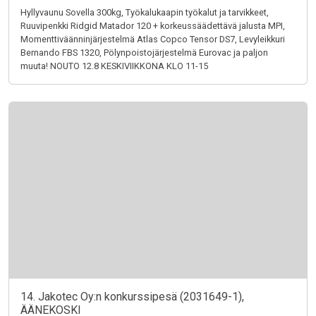
Hyllyvaunu Sovella 300kg, Työkalukaapin työkalut ja tarvikkeet,
Ruuvipenkki Ridgid Matador 120 + korkeussäädettävä jalusta MPI,
Momenttiväänninjärjestelmä Atlas Copco Tensor DS7, Levyleikkuri
Bernando FBS 1320, Pölynpoistojärjestelmä Eurovac ja paljon
muuta! NOUTO 12.8 KESKIVIIKKONA KLO 11-15
14. Jakotec Oy:n konkurssipesä (2031649-1),
ÄÄNEKOSKI