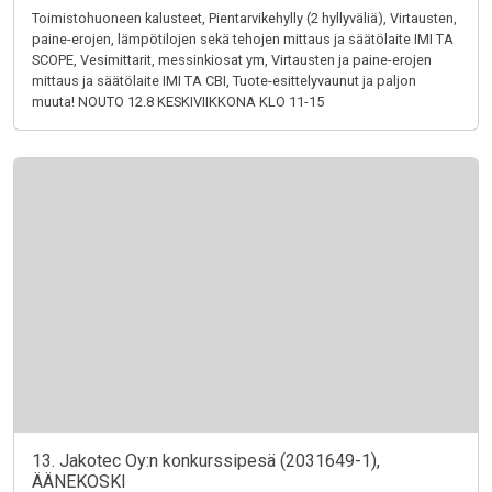
Toimistohuoneen kalusteet, Pientarvikehylly (2 hyllyväliä), Virtausten,
paine-erojen, lämpötilojen sekä tehojen mittaus ja säätölaite IMI TA
SCOPE, Vesimittarit, messinkiosat ym, Virtausten ja paine-erojen
mittaus ja säätölaite IMI TA CBI, Tuote-esittelyvaunut ja paljon
muuta! NOUTO 12.8 KESKIVIIKKONA KLO 11-15
13. Jakotec Oy:n konkurssipesä (2031649-1),
ÄÄNEKOSKI