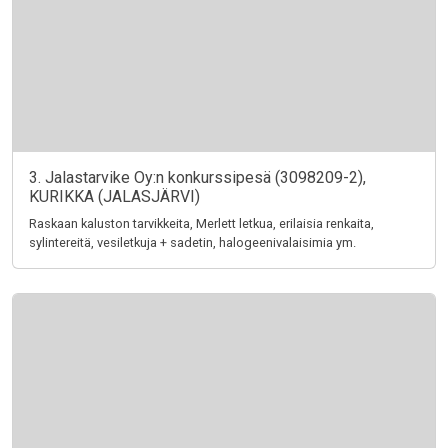
3. Jalastarvike Oy:n konkurssipesä (3098209-2),
KURIKKA (JALASJÄRVI)
Raskaan kaluston tarvikkeita, Merlett letkua, erilaisia renkaita,
sylintereitä, vesiletkuja + sadetin, halogeenivalaisimia ym.