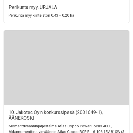
Perikunta myy, URJALA
Perikunta myy kiinteistön 0.43 + 0.20 ha
10. Jakotec Oy:n konkurssipesä (2031649-1),
ÄÄNEKOSKI
Momenttiväänninjärjestelmä Atlas Copco Power Focus 4000,
Akkumomenttiruuvinväännin Atlas Copco BCP BL-6-106 18V 810W (3