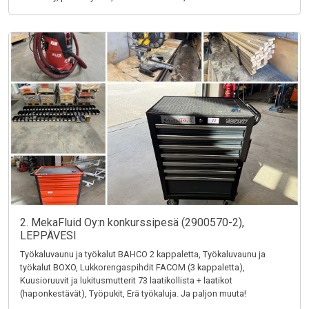
2. MekaFluid Oy:n konkurssipesä (2900570-2),
LEPPÄVESI
Työkaluvaunu ja työkalut BAHCO 2 kappaletta, Työkaluvaunu ja
työkalut BOXO, Lukkorengaspihdit FACOM (3 kappaletta),
Kuusioruuvit ja lukitusmutterit 73 laatikollista + laatikot
(haponkestävät), Työpukit, Erä työkaluja. Ja paljon muuta!