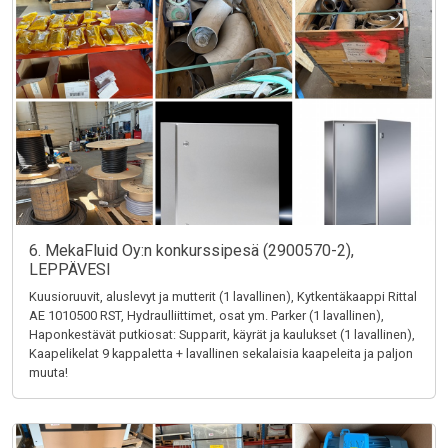
6. MekaFluid Oy:n konkurssipesä (2900570-2),
LEPPÄVESI
Kuusioruuvit, aluslevyt ja mutterit (1 lavallinen), Kytkentäkaappi Rittal
AE 1010500 RST, Hydraulliittimet, osat ym. Parker (1 lavallinen),
Haponkestävät putkiosat: Supparit, käyrät ja kaulukset (1 lavallinen),
Kaapelikelat 9 kappaletta + lavallinen sekalaisia kaapeleita ja paljon
muuta!