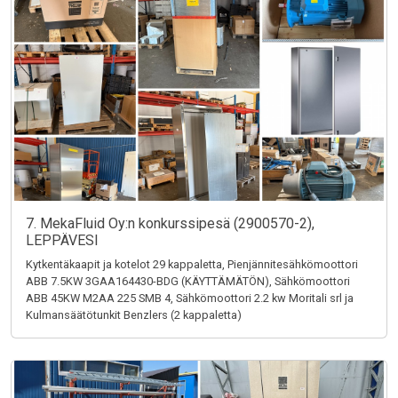
7. MekaFluid Oy:n konkurssipesä (2900570-2),
LEPPÄVESI
Kytkentäkaapit ja kotelot 29 kappaletta, Pienjännitesähkömoottori
ABB 7.5KW 3GAA164430-BDG (KÄYTTÄMÄTÖN), Sähkömoottori
ABB 45KW M2AA 225 SMB 4, Sähkömoottori 2.2 kw Moritali srl ja
Kulmansäätötunkit Benzlers (2 kappaletta)