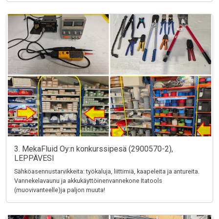
3. MekaFluid Oy:n konkurssipesä (2900570-2),
LEPPÄVESI
Sähköasennustarvikkeita: työkaluja, liittimiä, kaapeleita ja antureita.
Vannekelavaunu ja akkukäyttöinenvannekone Itatools
(muovivanteelle)ja paljon muuta!