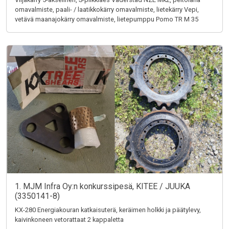
omavalmiste, paali- / laatikkokärry omavalmiste, lietekärry Vepi,
vetävä maanajokärry omavalmiste, lietepumppu Pomo TR M 35
1. MJM Infra Oy:n konkurssipesä, KITEE / JUUKA
(3350141-8)
KX-280 Energiakouran katkaisuterä, keräimen holkki ja päätylevy,
kaivinkoneen vetorattaat 2 kappaletta