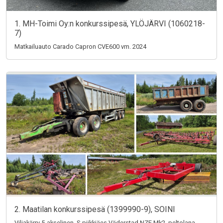
1. MH-Toimi Oy:n konkurssipesä, YLÖJÄRVI (1060218-
7)
Matkailuauto Carado Capron CVE600 vm. 2024
2. Maatilan konkurssipesä (1399990-9), SOINI
Viljakärry 5-akselinen, S-piikkiäes Väderstad NZE Mk2, peltolana