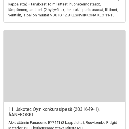
kappaletta) + tarvikkeet Toimilaitteet, huonetermostaatit,
lämpöenergiamittarit (2 hyllyväliä), Jakotukit, puristusosat, liittimet,
venttiilit, ja paljon muuta! NOUTO 12.8 KESKIVIIKKONA KLO 11-15
11. Jakotec Oy:n konkurssipesä (2031649-1),
ÄÄNEKOSKI
Akkuväännin Panasonic EY7441 (2 kappaletta), Ruuvipenkki Ridgid
Matador 120 + korkeussäädettävä jalusta MPI,