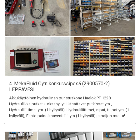
4. MekaFluid Oy:n konkurssipesä (2900570-2),
LEPPÄVESI
Akkukäyttöinen hydraulinen puristuskone Haelok PT 1228,
Hydrauliikka putket + oksahyllyt, Hitsattavat putkiosat ym.,
Hydrauliliittimet ym. (1 hyllyväli), Hydrauliliittimet, nipat, tulpat ym. (1
hyllyväli), Festo paineilmaventtiilit ym (1 hyllyväli) ja paljon muuta!