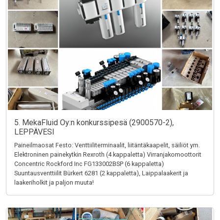
5. MekaFluid Oy:n konkurssipesä (2900570-2),
LEPPÄVESI
Paineilmaosat Festo: Venttiiliterminaalit, liitäntäkaapelit, säiliöt ym.
Elektroninen painekytkin Rexroth (4 kappaletta) Virranjakomoottorit
Concentric Rockford Inc FG133002BSP (6 kappaletta)
Suuntausventtiilit Bürkert 6281 (2 kappaletta), Laippalaakerit ja
laakeriholkit ja paljon muuta!