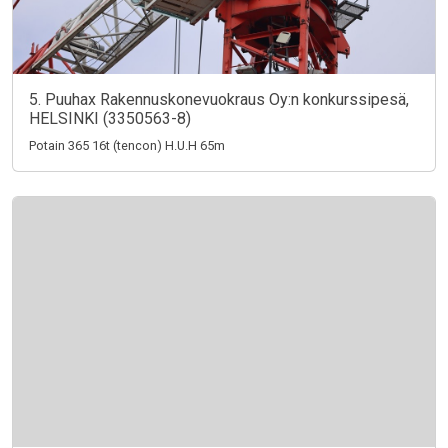
5. Puuhax Rakennuskonevuokraus Oy:n konkurssipesä,
HELSINKI (3350563-8)
Potain 365 16t (tencon) H.U.H 65m