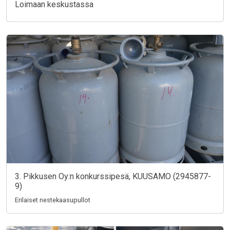
Loimaan keskustassa
3. Pikkusen Oy:n konkurssipesä, KUUSAMO (2945877-
9)
Erilaiset nestekaasupullot