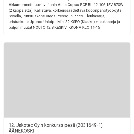
Akkumomenttiruuvinväännin Atlas Copco BCP BL-12-106 18V 870W
(2 kappaletta), Kallistuva, korkeussäädettävä kooonpanotyöpöytä
Sovella, Puristuskone Viega Pressgun Picco + leukasarja,
uristuskone Uponor Unipipe Mini 32 KSPO (Klauke) + leukasarja ja
paljon muuta! NOUTO 12.8 KESKIVIIKKONA KLO 11-15
12. Jakotec Oy:n konkurssipesä (2031649-1),
ÄÄNEKOSKI