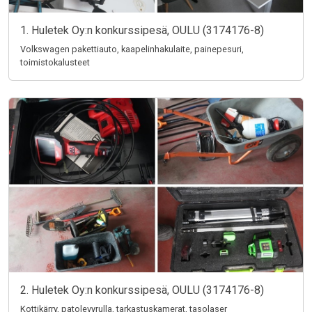
1. Huletek Oy:n konkurssipesä, OULU (3174176-8)
Volkswagen pakettiauto, kaapelinhakulaite, painepesuri,
toimistokalusteet
2. Huletek Oy:n konkurssipesä, OULU (3174176-8)
Kottikärry, patolevyrulla, tarkastuskamerat, tasolaser