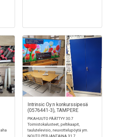
Intrinsic Oy:n konkurssipesä
(0576441-3), TAMPERE
PIKAHUUTO PÄÄTTYY 30.7
Toimistokalusteet, peltikaapit,
saha
taulutelevisio, neuvottelupöytä ym.
NOUTO PERJANTAINA 31.7