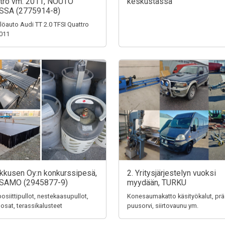
tro vm. 2011, NOUTO
keskustassa
SSA (2775914-8)
löauto Audi TT 2.0 TFSI Quattro
011
ikkusen Oy:n konkurssipesä,
2. Yritysjärjestelyn vuoksi
SAMO (2945877-9)
myydään, TURKU
siittipullot, nestekaasupullot,
Konesaumakatto käsityökalut, prä
 osat, terassikalusteet
puusorvi, siirtovaunu ym.