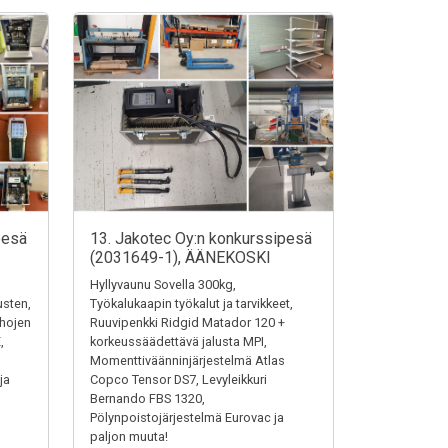
pesä
13. Jakotec Oy:n konkurssipesä
(2031649-1), ÄÄNEKOSKI
Hyllyvaunu Sovella 300kg,
austen,
Työkalukaapin työkalut ja tarvikkeet,
ehojen
Ruuvipenkki Ridgid Matador 120 +
,
korkeussäädettävä jalusta MPI,
Momenttiväänninjärjestelmä Atlas
ja
Copco Tensor DS7, Levyleikkuri
Bernando FBS 1320,
Pölynpoistojärjestelmä Eurovac ja
paljon muuta!