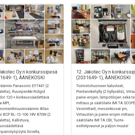
Jakotec Oy:n konkurssipesä
12. Jakotec Oy:n konkurssi
31649-1), ÄÄNEKOSKI
(2031649-1), ÄÄNEKOSKI
äännin Panasonic EY7441 (2
Toimistohuoneen kalusteet,
letta), Ruuvipenkki Ridgid
Pientarvikehylly (2 hyllyväliä), Virt
or 120 + korkeussäädettävä
paine-erojen, lämpötilojen sekä t
ta MPI,
mittaus ja säätölaite IMI TA SCOPE
omenttiruuvinväännin Atlas
Vesimittarit, messinkiosat ym,
o BCP BL-12-106 18V 870W (2
Virtausten ja paine-erojen mittaus 
letta), Kallistuva,
säätölaite IMI TA CBI, Tuote-
eussäädettävä
esittelyvaunut ja paljon muuta!
panotyöpöytä Sovella,