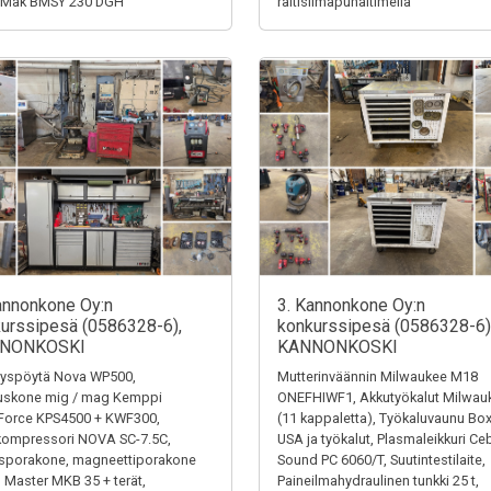
-Mak BMSY 230 DGH
raitisilmapuhaltimella
annonkone Oy:n
3. Kannonkone Oy:n
urssipesä (0586328-6),
konkurssipesä (0586328-6)
NONKOSKI
KANNONKOSKI
tyspöytä Nova WP500,
Mutterinväännin Milwaukee M18
auskone mig / mag Kemppi
ONEFHIWF1, Akkutyökalut Milwau
Force KPS4500 + KWF300,
(11 kappaletta), Työkaluvaunu Bo
kompressori NOVA SC-7.5C,
USA ja työkalut, Plasmaleikkuri Ce
sporakone, magneettiporakone
Sound PC 6060/T, Suutintestilaite,
 Master MKB 35 + terät,
Paineilmahydraulinen tunkki 25 t,