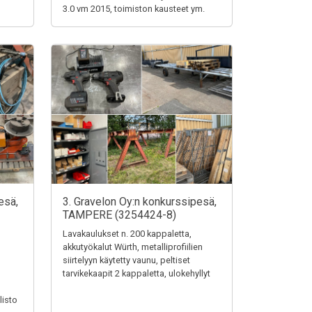
3.0 vm 2015, toimiston kausteet ym.
esä,
3. Gravelon Oy:n konkurssipesä,
TAMPERE (3254424-8)
Lavakaulukset n. 200 kappaletta,
akkutyökalut Würth, metalliprofiilien
siirtelyyn käytetty vaunu, peltiset
tarvikekaapit 2 kappaletta, ulokehyllyt
listo