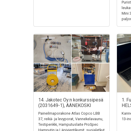
Puris
leuka
Mini 
paljo
14. Jakotec Oy:n konkurssipesä
1. F
(2031649-1), ÄÄNEKOSKI
HEL
Paineilmaporakone Atlas Copco LBB
Kanne
37, reikä- ja levyporat, Vannekelavaunu,
13-in
Testipenkki, Hamputuslaite ProSpec
Hamputin ja Läpivientikumit, suojaletkut