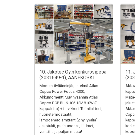
10. Jakotec Oy:n konkurssipesä
11. 
(2031649-1), ÄÄNEKOSKI
(20
Momenttiväänninjärjestelmä Atlas
Akkuv
Copco Power Focus 4000,
kappa
Akkumomenttiruuvinväännin Atlas
Matad
Copco BCP BL-6-106 18V 810W (3
jalus
kappaletta) + tarvikkeet Toimilaitteet,
Akkum
huonetermostaatit,
Copc
lämpöenergiamittarit (2 hyllyväliä),
kappa
Jakotukit, puristusosat, liittimet,
kork
venttiilit, ja paljon muuta!
kooon