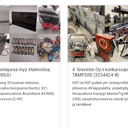
uolinpesä myy irtaimistoa,
4. Gravelon Oy:n konkurssip
NSUU
TAMPERE (3254424-8)
ng 55 tuuman televisio,
HST tai RST putket ym. teräsprofiili
saha Husqvarna Electric 321,
yhteensä 49 kappaletta, ulokehylly
kaiverruskone AtomStack A5 M50,
hitsauskone Kemppi MasterTig M
essori (2 HP)
2500, varastohuoneessa olevat ty
ja tarvikkeet