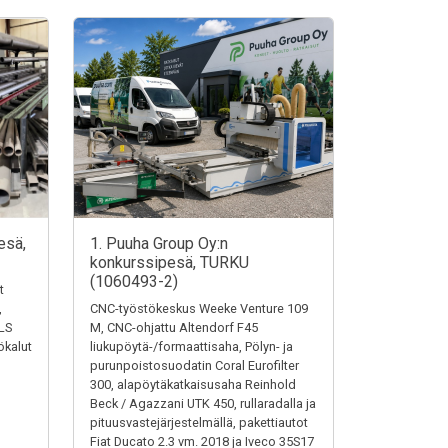
esä,
1. Puuha Group Oy:n
konkurssipesä, TURKU
(1060493-2)
t
,
CNC-työstökeskus Weeke Venture 109
LS
M, CNC-ohjattu Altendorf F45
ökalut
liukupöytä-/formaattisaha, Pölyn- ja
purunpoistosuodatin Coral Eurofilter
300, alapöytäkatkaisusaha Reinhold
Beck / Agazzani UTK 450, rullaradalla ja
pituusvastejärjestelmällä, pakettiautot
Fiat Ducato 2.3 vm. 2018 ja Iveco 35S17