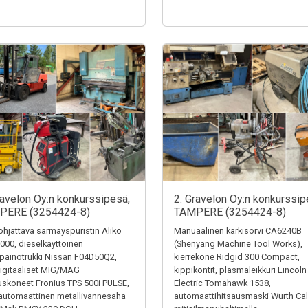
ravelon Oy:n konkurssipesä,
2. Gravelon Oy:n konkurssip
PERE (3254424-8)
TAMPERE (3254424-8)
hjattava särmäyspuristin Aliko
Manuaalinen kärkisorvi CA6240B
000, dieselkäyttöinen
(Shenyang Machine Tool Works),
painotrukki Nissan F04D50Q2,
kierrekone Ridgid 300 Compact,
igitaaliset MIG/MAG
kippikontit, plasmaleikkuri Lincoln
uskoneet Fronius TPS 500i PULSE,
Electric Tomahawk 1538,
automaattinen metallivannesaha
automaattihitsausmaski Wurth Cal