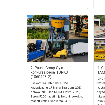
2. Puuha Group Oy:n
1. G
konkurssipesä, TURKU
TAM
(1060493-2)
CNC-o
Sähkötrukki Catepillar EP16KT,
320-3
kaappivaunu JJ-Trailer Eagle vm. 2023,
vasta
perävaunu Hulco MEDAX-2 vm. 2021,
täysd
Baron F200 -laastin- ja betoninsekoitin,
hitsa
maantiivistin Husqvarna LX 90
puoli