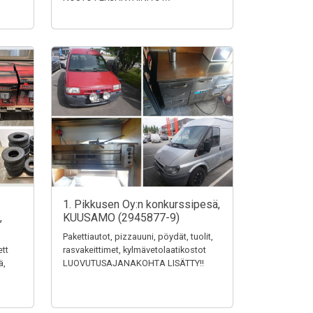
1. Pikkusen Oy:n konkurssipesä,
,
KUUSAMO (2945877-9)
Pakettiautot, pizzauuni, pöydät, tuolit,
ett
rasvakeittimet, kylmävetolaatikostot
ä,
LUOVUTUSAJANAKOHTA LISÄTTY!!