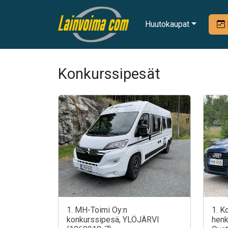
Huutokaupat
Konkurssipesät
1. MH-Toimi Oy:n
1. K
konkurssipesä, YLÖJÄRVI
henk