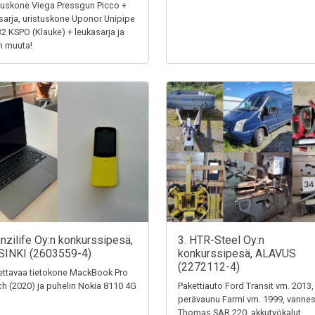
tuskone Viega Pressgun Picco +
sarja, uristuskone Uponor Unipipe
32 KSPO (Klauke) + leukasarja ja
n muuta!
unzilife Oy:n konkurssipesä,
3. HTR-Steel Oy:n
SINKI (2603559-4)
konkurssipesä, ALAVUS
(2272112-4)
ttavaa tietokone MackBook Pro
ch (2020) ja puhelin Nokia 8110 4G
Pakettiauto Ford Transit vm. 2013,
perävaunu Farmi vm. 1999, vanne
Thomas SAR 220, akkutyökalut