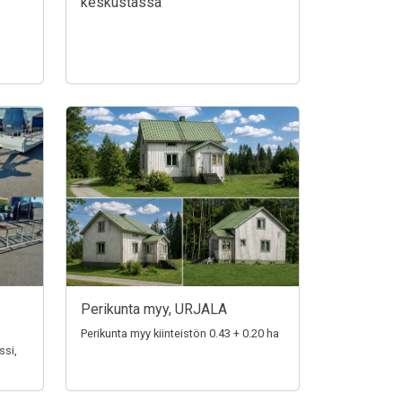
keskustassa
Perikunta myy, URJALA
Perikunta myy kiinteistön 0.43 + 0.20 ha
ssi,