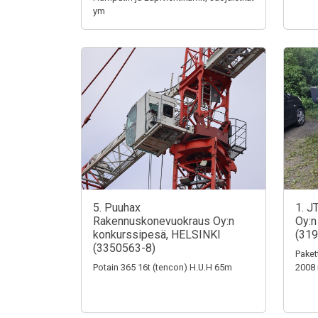
ym
5. Puuhax
1. J
Rakennuskonevuokraus Oy:n
Oy:n
konkurssipesä, HELSINKI
(319
(3350563-8)
Paket
Potain 365 16t (tencon) H.U.H 65m
2008 