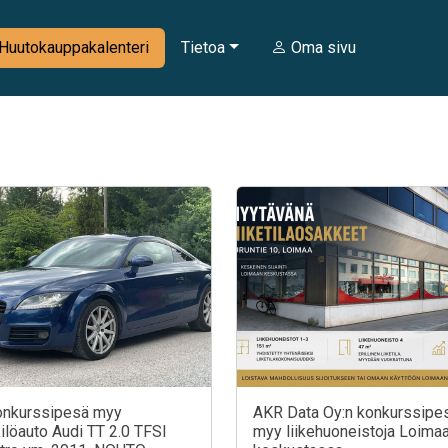
Huutokauppakalenteri
Tietoa
Oma sivu
onkurssipesä myy
AKR Data Oy:n konkurssipe
ilöauto Audi TT 2.0 TFSI
myy liikehuoneistoja Loima