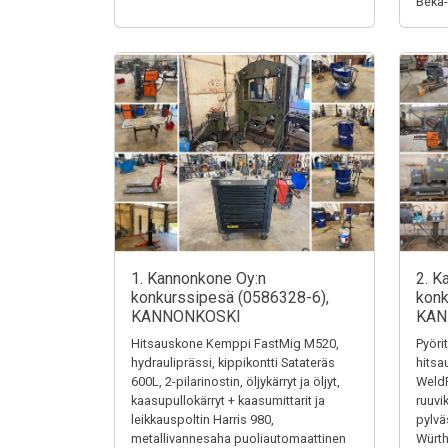
Beka
1. Kannonkone Oy:n
2. K
konkurssipesä (0586328-6),
konk
KANNONKOSKI
KAN
Hitsauskone Kemppi FastMig M520,
Pyöri
hydrauliprässi, kippikontti Satateräs
hits
600L, 2-pilarinostin, öljykärryt ja öljyt,
Weld
kaasupullokärryt + kaasumittarit ja
ruuvi
leikkauspoltin Harris 980,
pylvä
metallivannesaha puoliautomaattinen
Würth