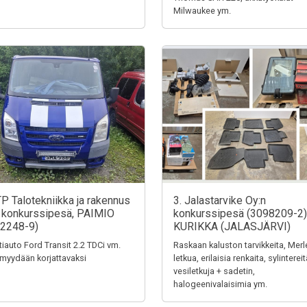
Milwaukee ym.
TP Talotekniikka ja rakennus
3. Jalastarvike Oy:n
 konkurssipesä, PAIMIO
konkurssipesä (3098209-2)
2248-9)
KURIKKA (JALASJÄRVI)
tiauto Ford Transit 2.2 TDCi vm.
Raskaan kaluston tarvikkeita, Merl
myydään korjattavaksi
letkua, erilaisia renkaita, sylintereit
vesiletkuja + sadetin,
halogeenivalaisimia ym.