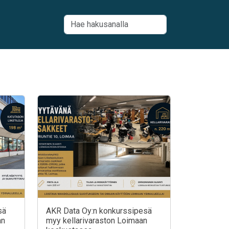
sä
AKR Data Oy:n konkurssipesä
an
myy kellarivaraston Loimaan