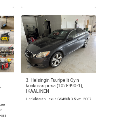
3. Helsingin Tuuripelit Oy:n
,
konkurssipesä (1028990-1),
IKAALINEN
Henkilöauto Lexus GS450h 3.5 vm. 2007
kee
xo
bora