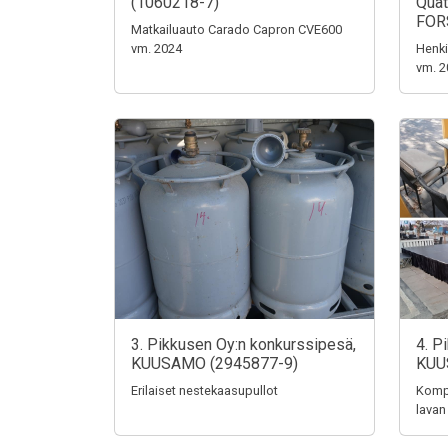
(1060218-7)
Quat
FOR
Matkailuauto Carado Capron CVE600
vm. 2024
Henki
vm. 2
3. Pikkusen Oy:n konkurssipesä,
4. P
KUUSAMO (2945877-9)
KUU
Erilaiset nestekaasupullot
Kompo
lavan