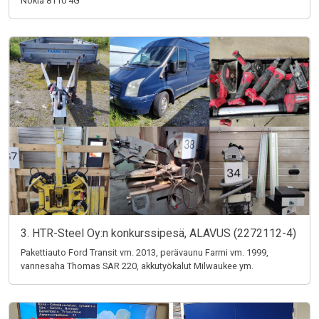
Nokia 8110 4G
3. HTR-Steel Oy:n konkurssipesä, ALAVUS (2272112-4)
Pakettiauto Ford Transit vm. 2013, perävaunu Farmi vm. 1999,
vannesaha Thomas SAR 220, akkutyökalut Milwaukee ym.