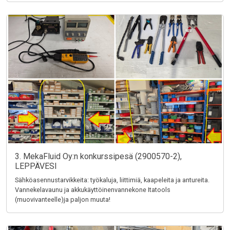
3. MekaFluid Oy:n konkurssipesä (2900570-2),
LEPPÄVESI
Sähköasennustarvikkeita: työkaluja, liittimiä, kaapeleita ja antureita.
Vannekelavaunu ja akkukäyttöinenvannekone Itatools
(muovivanteelle)ja paljon muuta!