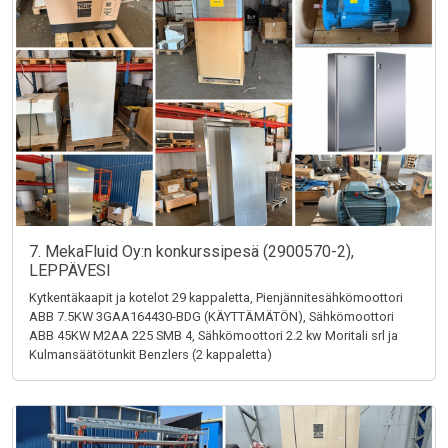
7. MekaFluid Oy:n konkurssipesä (2900570-2),
LEPPÄVESI
Kytkentäkaapit ja kotelot 29 kappaletta, Pienjännitesähkömoottori
ABB 7.5KW 3GAA164430-BDG (KÄYTTÄMÄTÖN), Sähkömoottori
ABB 45KW M2AA 225 SMB 4, Sähkömoottori 2.2 kw Moritali srl ja
Kulmansäätötunkit Benzlers (2 kappaletta)