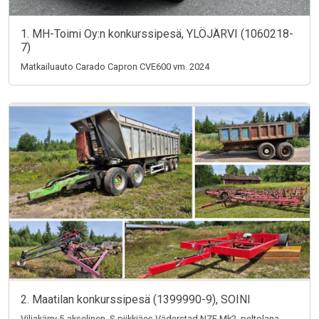
1. MH-Toimi Oy:n konkurssipesä, YLÖJÄRVI (1060218-
7)
Matkailuauto Carado Capron CVE600 vm. 2024
2. Maatilan konkurssipesä (1399990-9), SOINI
Viljakärry 5-akselinen, S-piikkiäes Väderstad NZE Mk2, peltolana