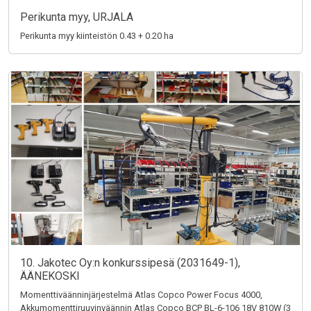
Perikunta myy, URJALA
Perikunta myy kiinteistön 0.43 + 0.20 ha
10. Jakotec Oy:n konkurssipesä (2031649-1),
ÄÄNEKOSKI
Momenttiväänninjärjestelmä Atlas Copco Power Focus 4000,
Akkumomenttiruuvinväännin Atlas Copco BCP BL-6-106 18V 810W (3