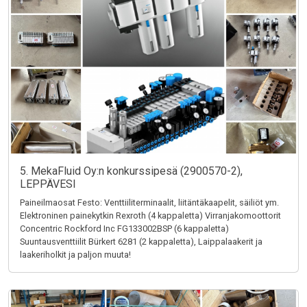
5. MekaFluid Oy:n konkurssipesä (2900570-2),
LEPPÄVESI
Paineilmaosat Festo: Venttiiliterminaalit, liitäntäkaapelit, säiliöt ym.
Elektroninen painekytkin Rexroth (4 kappaletta) Virranjakomoottorit
Concentric Rockford Inc FG133002BSP (6 kappaletta)
Suuntausventtiilit Bürkert 6281 (2 kappaletta), Laippalaakerit ja
laakeriholkit ja paljon muuta!