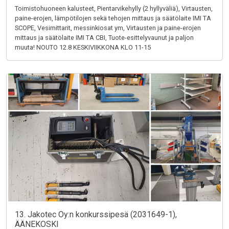
Toimistohuoneen kalusteet, Pientarvikehylly (2 hyllyväliä), Virtausten,
paine-erojen, lämpötilojen sekä tehojen mittaus ja säätölaite IMI TA
SCOPE, Vesimittarit, messinkiosat ym, Virtausten ja paine-erojen
mittaus ja säätölaite IMI TA CBI, Tuote-esittelyvaunut ja paljon
muuta! NOUTO 12.8 KESKIVIIKKONA KLO 11-15
13. Jakotec Oy:n konkurssipesä (2031649-1),
ÄÄNEKOSKI