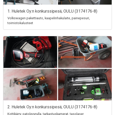
1. Huletek Oy:n konkurssipesä, OULU (3174176-8)
Volkswagen pakettiauto, kaapelinhakulaite, painepesuri,
toimistokalusteet
2. Huletek Oy:n konkurssipesä, OULU (3174176-8)
Kottikärry, patolevyrulla, tarkastuskamerat, tasolaser