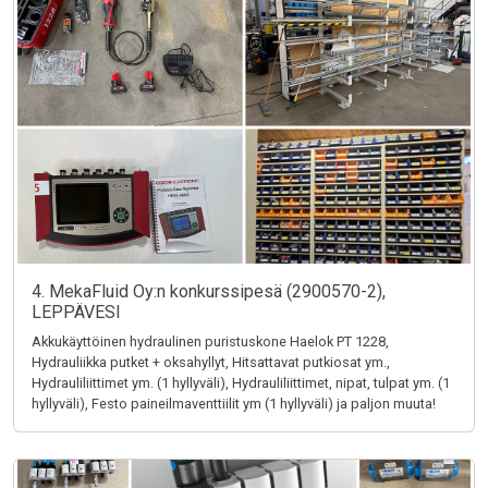
4. MekaFluid Oy:n konkurssipesä (2900570-2),
LEPPÄVESI
Akkukäyttöinen hydraulinen puristuskone Haelok PT 1228,
Hydrauliikka putket + oksahyllyt, Hitsattavat putkiosat ym.,
Hydrauliliittimet ym. (1 hyllyväli), Hydrauliliittimet, nipat, tulpat ym. (1
hyllyväli), Festo paineilmaventtiilit ym (1 hyllyväli) ja paljon muuta!