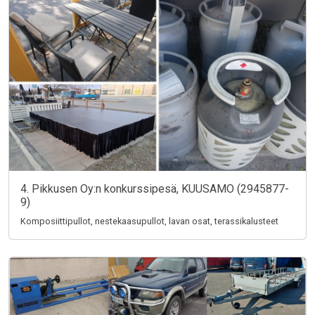
4. Pikkusen Oy:n konkurssipesä, KUUSAMO (2945877-
9)
Komposiittipullot, nestekaasupullot, lavan osat, terassikalusteet