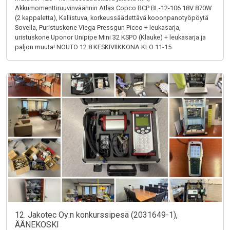
Akkumomenttiruuvinväännin Atlas Copco BCP BL-12-106 18V 870W
(2 kappaletta), Kallistuva, korkeussäädettävä kooonpanotyöpöytä
Sovella, Puristuskone Viega Pressgun Picco + leukasarja,
uristuskone Uponor Unipipe Mini 32 KSPO (Klauke) + leukasarja ja
paljon muuta! NOUTO 12.8 KESKIVIIKKONA KLO 11-15
12. Jakotec Oy:n konkurssipesä (2031649-1),
ÄÄNEKOSKI