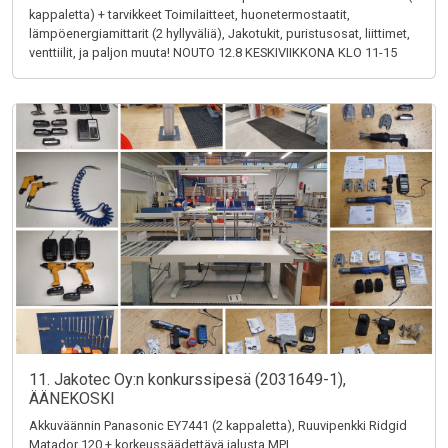
kappaletta) + tarvikkeet Toimilaitteet, huonetermostaatit,
lämpöenergiamittarit (2 hyllyväliä), Jakotukit, puristusosat, liittimet,
venttiilit, ja paljon muuta! NOUTO 12.8 KESKIVIIKKONA KLO 11-15
11. Jakotec Oy:n konkurssipesä (2031649-1),
ÄÄNEKOSKI
Akkuväännin Panasonic EY7441 (2 kappaletta), Ruuvipenkki Ridgid
Matador 120 + korkeussäädettävä jalusta MPI,