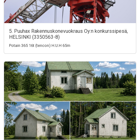
5. Puuhax Rakennuskonevuokraus Oy:n konkurssipesä,
HELSINKI (3350563-8)
Potain 365 16t (tencon) H.U.H 65m