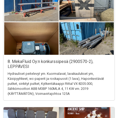
8. MekaFluid Oy:n konkurssipesä (2900570-2),
LEPPÄVESI
Hydrauliset peitelevyt ym. Kuormalavat, lavakaulukset ym,
Käsipyyhkeet, wc-paperit ja roskapussit (1 lava), Haponkestävät
putket, sinkityt putket, Kytkentäkaappi Rittal VX 8205.000,
Sähkömoottori ABB M3BP 160MLA 4, 11 KW vm. 2019
(KÄYTTÄMÄTÖN), Voimavirtajohtoa 125A