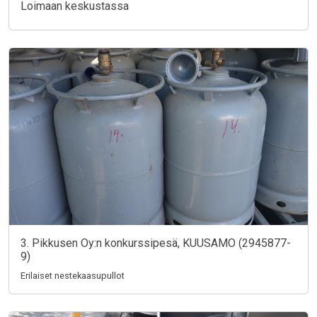
Loimaan keskustassa
3. Pikkusen Oy:n konkurssipesä, KUUSAMO (2945877-
9)
Erilaiset nestekaasupullot