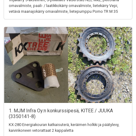
omavalmiste, paali- / laatikkokärry omavalmiste, lietekärry Vepi,
vetävä maanajokärry omavalmiste, lietepumppu Pomo TR M 35
1. MJM Infra Oy:n konkurssipesä, KITEE / JUUKA
(3350141-8)
KX-280 Energiakouran katkaisuterä, keräimen holkki ja päätylevy,
kaivinkoneen vetorattaat 2 kappaletta