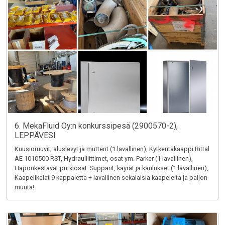
6. MekaFluid Oy:n konkurssipesä (2900570-2),
LEPPÄVESI
Kuusioruuvit, aluslevyt ja mutterit (1 lavallinen), Kytkentäkaappi Rittal
AE 1010500 RST, Hydraulliittimet, osat ym. Parker (1 lavallinen),
Haponkestävät putkiosat: Supparit, käyrät ja kaulukset (1 lavallinen),
Kaapelikelat 9 kappaletta + lavallinen sekalaisia kaapeleita ja paljon
muuta!