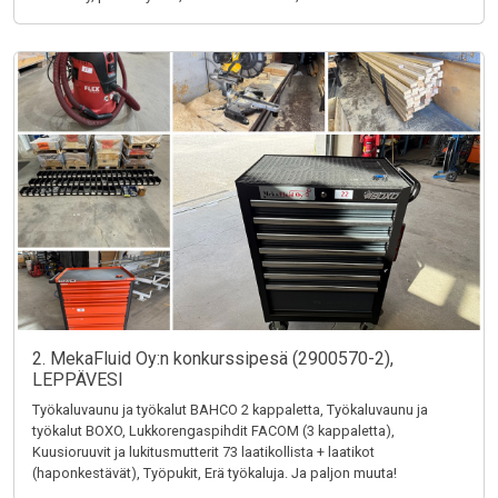
2. MekaFluid Oy:n konkurssipesä (2900570-2),
LEPPÄVESI
Työkaluvaunu ja työkalut BAHCO 2 kappaletta, Työkaluvaunu ja
työkalut BOXO, Lukkorengaspihdit FACOM (3 kappaletta),
Kuusioruuvit ja lukitusmutterit 73 laatikollista + laatikot
(haponkestävät), Työpukit, Erä työkaluja. Ja paljon muuta!