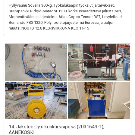
Hyllyvaunu Sovella 300kg, Työkalukaapin työkalut ja tarvikkeet,
Ruuvipenkki Ridgid Matador 120 + korkeussäädettävä jalusta MPI,
Momenttiväänninjärjestelmä Atlas Copco Tensor DS7, Levyleikkuri
Bernando FBS 1320, Pölynpoistojärjestelmä Eurovac ja paljon
muuta! NOUTO 12.8 KESKIVIIKKONA KLO 11-15
14. Jakotec Oy:n konkurssipesä (2031649-1),
ÄÄNEKOSKI