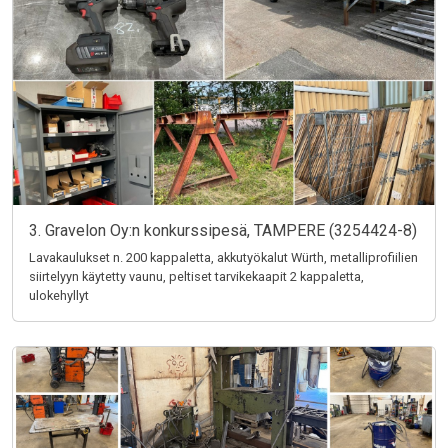
3. Gravelon Oy:n konkurssipesä, TAMPERE (3254424-8)
Lavakaulukset n. 200 kappaletta, akkutyökalut Würth, metalliprofiilien
siirtelyyn käytetty vaunu, peltiset tarvikekaapit 2 kappaletta,
ulokehyllyt