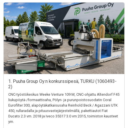
1. Puuha Group Oy:n konkurssipesä, TURKU (1060493-
2)
CNC-työstökeskus Weeke Venture 109 M, CNC-ohjattu Altendorf F45
liukupöytä-/formaattisaha, Pölyn- ja purunpoistosuodatin Coral
Eurofilter 300, alapöytäkatkaisusaha Reinhold Beck / Agazzani UTK
450, rullaradalla ja pituusvastejärjestelmällä, pakettiautot Fiat
Ducato 2.3 vm. 2018 ja Iveco 35S17 3.0 vm 2015, toimiston kausteet
ym.