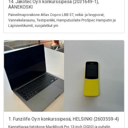
14. Jakotec Oy:n konkurssipesä (2031649-1),
ÄÄNEKOSKI
Paineilmaporakone Atlas Copco LBB 37, reikä- ja levyporat,
Vannekelavaunu, Testipenkki, Hamputuslaite ProSpec Hamputin ja
Läpivientikumit, suojaletkut ym
1. Funzilife Oy:n konkurssipesä, HELSINKI (2603559-4)
Kannettavaa tietokone MackBook Pro 13-inch (2020) ja puhelin