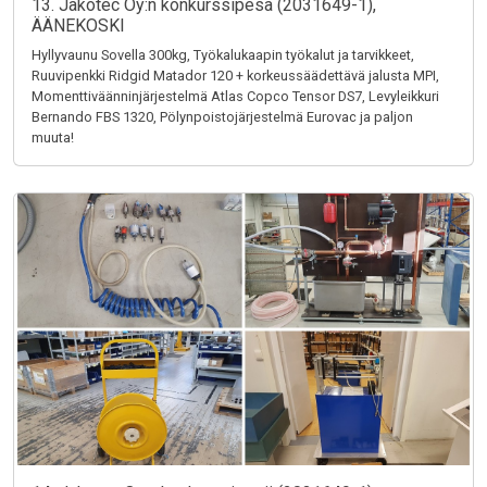
13. Jakotec Oy:n konkurssipesä (2031649-1),
ÄÄNEKOSKI
Hyllyvaunu Sovella 300kg, Työkalukaapin työkalut ja tarvikkeet,
Ruuvipenkki Ridgid Matador 120 + korkeussäädettävä jalusta MPI,
Momenttiväänninjärjestelmä Atlas Copco Tensor DS7, Levyleikkuri
Bernando FBS 1320, Pölynpoistojärjestelmä Eurovac ja paljon
muuta!