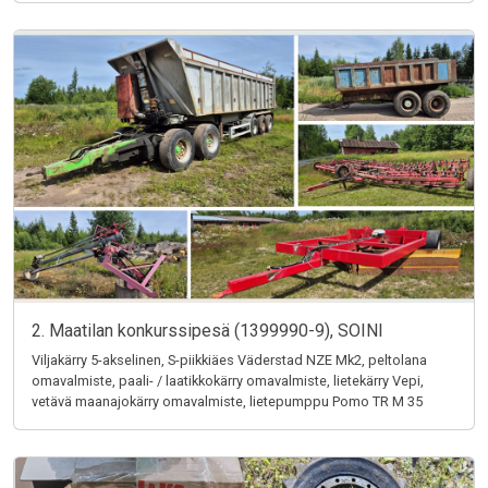
2. Maatilan konkurssipesä (1399990-9), SOINI
Viljakärry 5-akselinen, S-piikkiäes Väderstad NZE Mk2, peltolana
omavalmiste, paali- / laatikkokärry omavalmiste, lietekärry Vepi,
vetävä maanajokärry omavalmiste, lietepumppu Pomo TR M 35