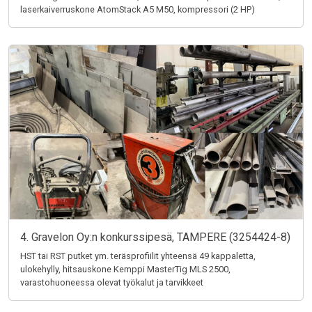
laserkaiverruskone AtomStack A5 M50, kompressori (2 HP)
4. Gravelon Oy:n konkurssipesä, TAMPERE (3254424-8)
HST tai RST putket ym. teräsprofiilit yhteensä 49 kappaletta,
ulokehylly, hitsauskone Kemppi MasterTig MLS 2500,
varastohuoneessa olevat työkalut ja tarvikkeet