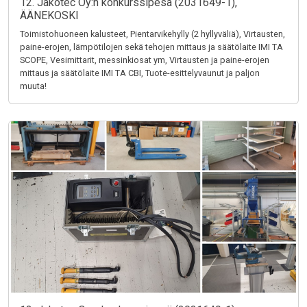
12. Jakotec Oy:n konkurssipesä (2031649-1),
ÄÄNEKOSKI
Toimistohuoneen kalusteet, Pientarvikehylly (2 hyllyväliä), Virtausten,
paine-erojen, lämpötilojen sekä tehojen mittaus ja säätölaite IMI TA
SCOPE, Vesimittarit, messinkiosat ym, Virtausten ja paine-erojen
mittaus ja säätölaite IMI TA CBI, Tuote-esittelyvaunut ja paljon
muuta!