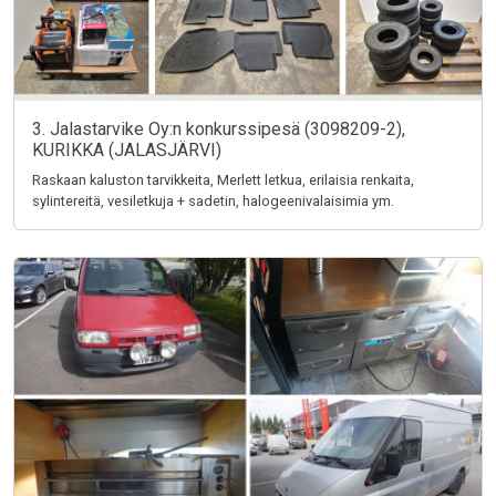
3. Jalastarvike Oy:n konkurssipesä (3098209-2),
KURIKKA (JALASJÄRVI)
Raskaan kaluston tarvikkeita, Merlett letkua, erilaisia renkaita,
sylintereitä, vesiletkuja + sadetin, halogeenivalaisimia ym.