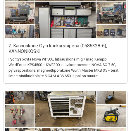
2. Kannonkone Oy:n konkurssipesä (0586328-6),
KANNONKOSKI
Pyörityspöytä Nova WP500, hitsauskone mig / mag Kemppi
WeldForce KPS4500 + KWF300, ruuvikompressori NOVA SC-7.5C,
pylväsporakone, magneettiporakone Würth Master MKB 35 + terät,
ilmastointihuoltolaite SICAM ACS 650 ja paljon muuta!