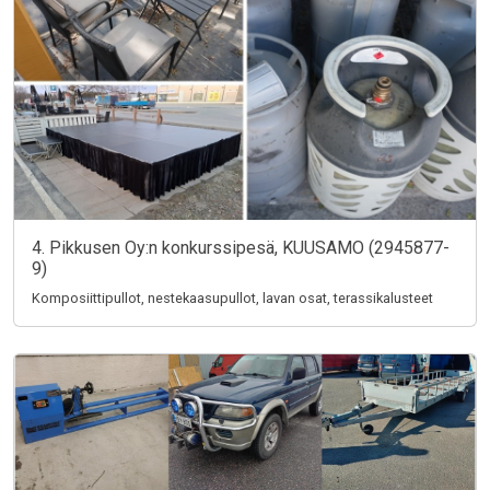
4. Pikkusen Oy:n konkurssipesä, KUUSAMO (2945877-
9)
Komposiittipullot, nestekaasupullot, lavan osat, terassikalusteet