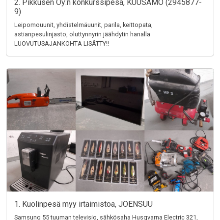
2. Pikkusen Oy:n konkurssipesä, KUUSAMO (2945877-
9)
Leipomouunit, yhdistelmäuunit, parila, keittopata,
astianpesulinjasto, oluttynnyrin jäähdytin hanalla
LUOVUTUSAJANKOHTA LISÄTTY!!
1. Kuolinpesä myy irtaimistoa, JOENSUU
Samsung 55 tuuman televisio, sähkösaha Husqvarna Electric 321,