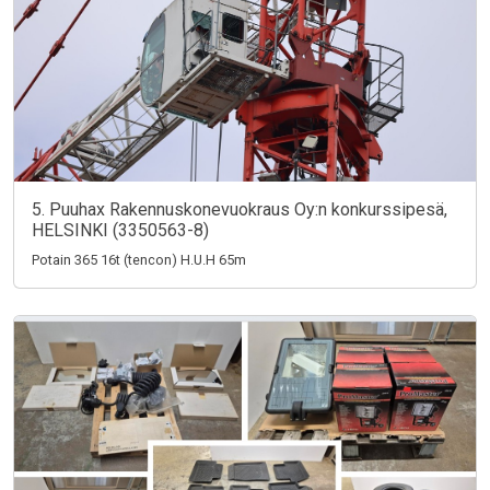
5. Puuhax Rakennuskonevuokraus Oy:n konkurssipesä,
HELSINKI (3350563-8)
Potain 365 16t (tencon) H.U.H 65m