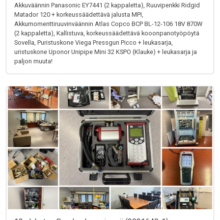
Akkuväännin Panasonic EY7441 (2 kappaletta), Ruuvipenkki Ridgid
Matador 120 + korkeussäädettävä jalusta MPI,
Akkumomenttiruuvinväännin Atlas Copco BCP BL-12-106 18V 870W
(2 kappaletta), Kallistuva, korkeussäädettävä kooonpanotyöpöytä
Sovella, Puristuskone Viega Pressgun Picco + leukasarja,
uristuskone Uponor Unipipe Mini 32 KSPO (Klauke) + leukasarja ja
paljon muuta!