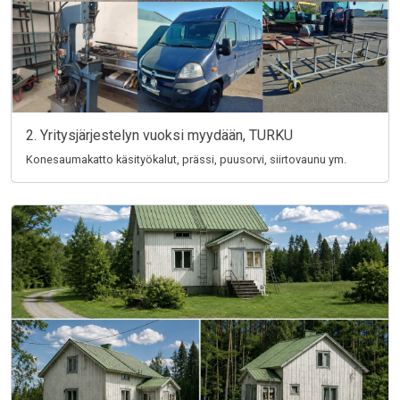
2. Yritysjärjestelyn vuoksi myydään, TURKU
Konesaumakatto käsityökalut, prässi, puusorvi, siirtovaunu ym.