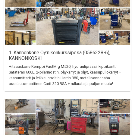
1. Kannonkone Oy:n konkurssipesä (0586328-6),
KANNONKOSKI
Hitsauskone Kemppi FastMig M520, hydrauliprässi, kippikontti
Satateräs 600L, 2-pilarinostin, öljykärryt ja öljyt, kaasupullokärryt +
kaasumittarit ja leikkauspoltin Harris 980, metallivannesaha
puoliautomaattinen Carif 320 BSA + rullarata ja paljon muuta!