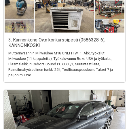
3. Kannonkone Oy:n konkurssipesä (0586328-6),
KANNONKOSKI
Mutterinväännin Milwaukee M18 ONEFHIWF1, Akkutyökalut
Milwaukee (11 kappaletta), Työkaluvaunu Boxo USA ja työkalut,
Plasmaleikkuri Cebora Sound PC 6060/T, Suutintestilaite,
Paineilmahydraulinen tunkki 25 t, Teollisuuspesukone Talpet 7 ja
paljon muuta!