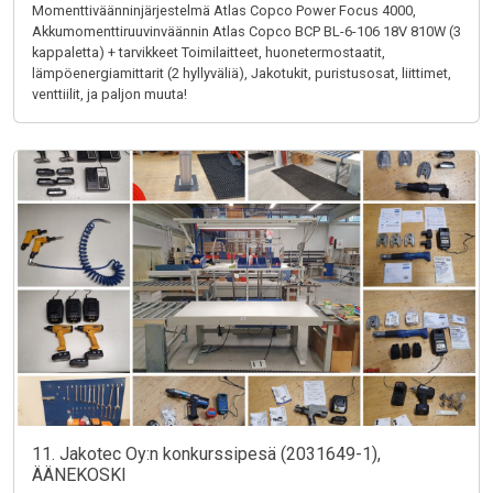
Momenttiväänninjärjestelmä Atlas Copco Power Focus 4000,
Akkumomenttiruuvinväännin Atlas Copco BCP BL-6-106 18V 810W (3
kappaletta) + tarvikkeet Toimilaitteet, huonetermostaatit,
lämpöenergiamittarit (2 hyllyväliä), Jakotukit, puristusosat, liittimet,
venttiilit, ja paljon muuta!
11. Jakotec Oy:n konkurssipesä (2031649-1),
ÄÄNEKOSKI