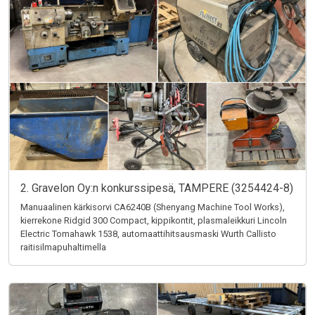
2. Gravelon Oy:n konkurssipesä, TAMPERE (3254424-8)
Manuaalinen kärkisorvi CA6240B (Shenyang Machine Tool Works),
kierrekone Ridgid 300 Compact, kippikontit, plasmaleikkuri Lincoln
Electric Tomahawk 1538, automaattihitsausmaski Wurth Callisto
raitisilmapuhaltimella