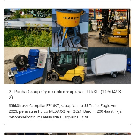
2. Puuha Group Oy:n konkurssipesä, TURKU (1060493-
2)
Sähkötrukki Catepillar EP16KT, kaappivaunu JJ-Trailer Eagle vm.
2023, perävaunu Hulco MEDAX-2 vm. 2021, Baron F200 -laastin- ja
betoninsekoitin, maantiivistin Husqvarna LX 90