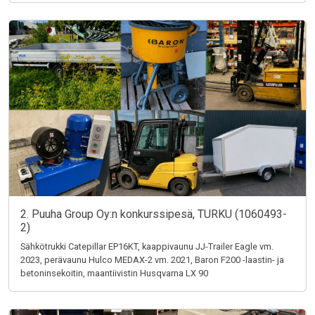
2. Puuha Group Oy:n konkurssipesä, TURKU (1060493-
2)
Sähkötrukki Catepillar EP16KT, kaappivaunu JJ-Trailer Eagle vm.
2023, perävaunu Hulco MEDAX-2 vm. 2021, Baron F200 -laastin- ja
betoninsekoitin, maantiivistin Husqvarna LX 90