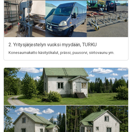
2. Yritysjärjestelyn vuoksi myydään, TURKU
Konesaumakatto käsityökalut, prässi, puusorvi, siirtovaunu ym.