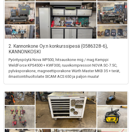
2. Kannonkone Oy:n konkurssipesä (0586328-6),
KANNONKOSKI
Pyörityspöytä Nova WP500, hitsauskone mig / mag Kemppi
WeldForce KPS4500 + KWF300, ruuvikompressori NOVA SC-7.5C,
pylväsporakone, magneettiporakone Würth Master MKB 35 + terät,
ilmastointihuoltolaite SICAM ACS 650 ja paljon muuta!