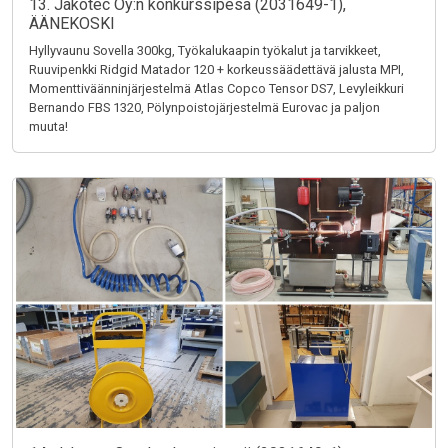
13. Jakotec Oy:n konkurssipesä (2031649-1),
ÄÄNEKOSKI
Hyllyvaunu Sovella 300kg, Työkalukaapin työkalut ja tarvikkeet,
Ruuvipenkki Ridgid Matador 120 + korkeussäädettävä jalusta MPI,
Momenttiväänninjärjestelmä Atlas Copco Tensor DS7, Levyleikkuri
Bernando FBS 1320, Pölynpoistojärjestelmä Eurovac ja paljon
muuta!