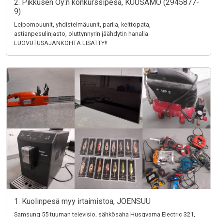
2. Pikkusen Oy:n konkurssipesä, KUUSAMO (2945877-
9)
Leipomouunit, yhdistelmäuunit, parila, keittopata,
astianpesulinjasto, oluttynnyrin jäähdytin hanalla
LUOVUTUSAJANKOHTA LISÄTTY!!
1. Kuolinpesä myy irtaimistoa, JOENSUU
Samsung 55 tuuman televisio, sähkösaha Husqvarna Electric 321,