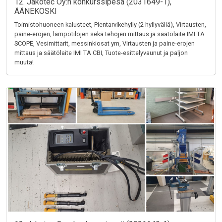
12. Jakotec Oy:n konkurssipesä (2031649-1),
ÄÄNEKOSKI
Toimistohuoneen kalusteet, Pientarvikehylly (2 hyllyväliä), Virtausten,
paine-erojen, lämpötilojen sekä tehojen mittaus ja säätölaite IMI TA
SCOPE, Vesimittarit, messinkiosat ym, Virtausten ja paine-erojen
mittaus ja säätölaite IMI TA CBI, Tuote-esittelyvaunut ja paljon
muuta!