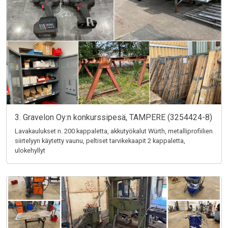
3. Gravelon Oy:n konkurssipesä, TAMPERE (3254424-8)
Lavakaulukset n. 200 kappaletta, akkutyökalut Würth, metalliprofiilien
siirtelyyn käytetty vaunu, peltiset tarvikekaapit 2 kappaletta,
ulokehyllyt