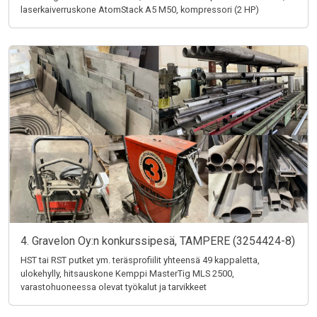
laserkaiverruskone AtomStack A5 M50, kompressori (2 HP)
4. Gravelon Oy:n konkurssipesä, TAMPERE (3254424-8)
HST tai RST putket ym. teräsprofiilit yhteensä 49 kappaletta,
ulokehylly, hitsauskone Kemppi MasterTig MLS 2500,
varastohuoneessa olevat työkalut ja tarvikkeet