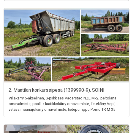
2. Maatilan konkurssipesä (1399990-9), SOINI
Viljakärry 5-akselinen, S-piikkiäes Väderstad NZE Mk2, peltolana
omavalmiste, paali- / laatikkokärry omavalmiste, lietekärry Vepi,
vetävä maanajokärry omavalmiste, lietepumppu Pomo TR M 35