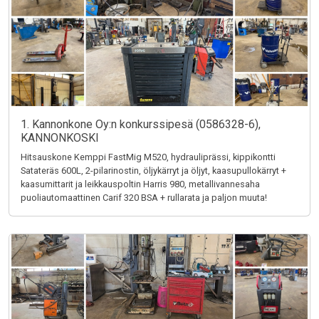
1. Kannonkone Oy:n konkurssipesä (0586328-6),
KANNONKOSKI
Hitsauskone Kemppi FastMig M520, hydrauliprässi, kippikontti
Satateräs 600L, 2-pilarinostin, öljykärryt ja öljyt, kaasupullokärryt +
kaasumittarit ja leikkauspoltin Harris 980, metallivannesaha
puoliautomaattinen Carif 320 BSA + rullarata ja paljon muuta!