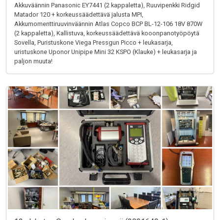
Akkuväännin Panasonic EY7441 (2 kappaletta), Ruuvipenkki Ridgid
Matador 120 + korkeussäädettävä jalusta MPI,
Akkumomenttiruuvinväännin Atlas Copco BCP BL-12-106 18V 870W
(2 kappaletta), Kallistuva, korkeussäädettävä kooonpanotyöpöytä
Sovella, Puristuskone Viega Pressgun Picco + leukasarja,
uristuskone Uponor Unipipe Mini 32 KSPO (Klauke) + leukasarja ja
paljon muuta!