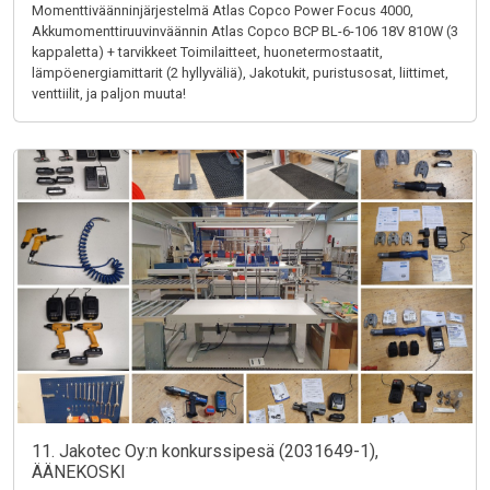
Momenttiväänninjärjestelmä Atlas Copco Power Focus 4000,
Akkumomenttiruuvinväännin Atlas Copco BCP BL-6-106 18V 810W (3
kappaletta) + tarvikkeet Toimilaitteet, huonetermostaatit,
lämpöenergiamittarit (2 hyllyväliä), Jakotukit, puristusosat, liittimet,
venttiilit, ja paljon muuta!
11. Jakotec Oy:n konkurssipesä (2031649-1),
ÄÄNEKOSKI