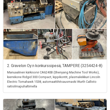
2. Gravelon Oy:n konkurssipesä, TAMPERE (3254424-8)
Manuaalinen kärkisorvi CA6240B (Shenyang Machine Tool Works),
kierrekone Ridgid 300 Compact, kippikontit, plasmaleikkuri Lincoln
Electric Tomahawk 1538, automaattihitsausmaski Wurth Callisto
raitisilmapuhaltimella