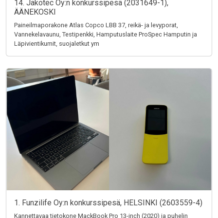
14. Jakotec Oy:n konkurssipesä (2031649-1),
ÄÄNEKOSKI
Paineilmaporakone Atlas Copco LBB 37, reikä- ja levyporat,
Vannekelavaunu, Testipenkki, Hamputuslaite ProSpec Hamputin ja
Läpivientikumit, suojaletkut ym
1. Funzilife Oy:n konkurssipesä, HELSINKI (2603559-4)
Kannettavaa tietokone MackBook Pro 13-inch (2020) ja puhelin