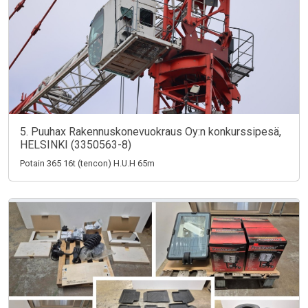
5. Puuhax Rakennuskonevuokraus Oy:n konkurssipesä,
HELSINKI (3350563-8)
Potain 365 16t (tencon) H.U.H 65m