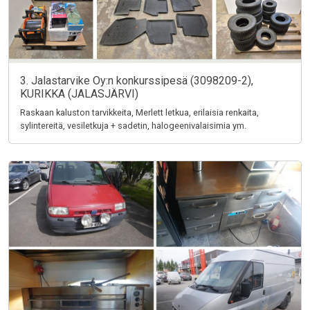
3. Jalastarvike Oy:n konkurssipesä (3098209-2),
KURIKKA (JALASJÄRVI)
Raskaan kaluston tarvikkeita, Merlett letkua, erilaisia renkaita,
sylintereitä, vesiletkuja + sadetin, halogeenivalaisimia ym.