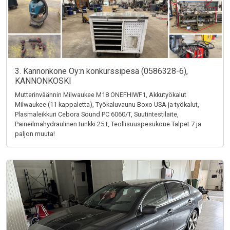
3. Kannonkone Oy:n konkurssipesä (0586328-6),
KANNONKOSKI
Mutterinväännin Milwaukee M18 ONEFHIWF1, Akkutyökalut
Milwaukee (11 kappaletta), Työkaluvaunu Boxo USA ja työkalut,
Plasmaleikkuri Cebora Sound PC 6060/T, Suutintestilaite,
Paineilmahydraulinen tunkki 25 t, Teollisuuspesukone Talpet 7 ja
paljon muuta!