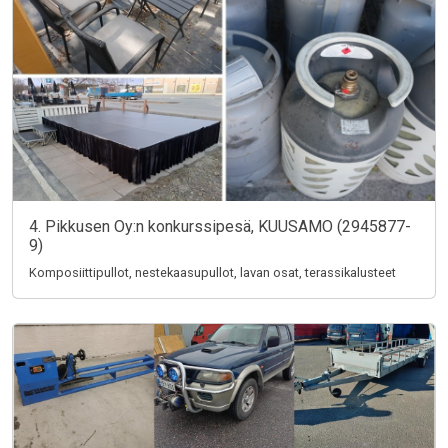
4. Pikkusen Oy:n konkurssipesä, KUUSAMO (2945877-
9)
Komposiittipullot, nestekaasupullot, lavan osat, terassikalusteet