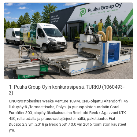
1. Puuha Group Oy:n konkurssipesä, TURKU (1060493-
2)
CNC-työstökeskus Weeke Venture 109 M, CNC-ohjattu Altendorf F45
liukupöytä-/formaattisaha, Pölyn- ja purunpoistosuodatin Coral
Eurofilter 300, alapöytäkatkaisusaha Reinhold Beck / Agazzani UTK
450, rullaradalla ja pituusvastejärjestelmällä, pakettiautot Fiat
Ducato 2.3 vm. 2018 ja Iveco 35S17 3.0 vm 2015, toimiston kausteet
ym.