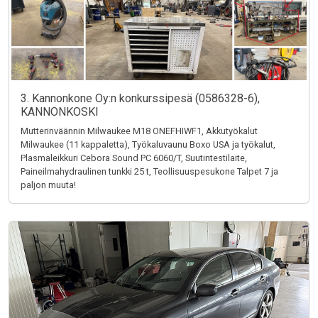
3. Kannonkone Oy:n konkurssipesä (0586328-6),
KANNONKOSKI
Mutterinväännin Milwaukee M18 ONEFHIWF1, Akkutyökalut
Milwaukee (11 kappaletta), Työkaluvaunu Boxo USA ja työkalut,
Plasmaleikkuri Cebora Sound PC 6060/T, Suutintestilaite,
Paineilmahydraulinen tunkki 25 t, Teollisuuspesukone Talpet 7 ja
paljon muuta!