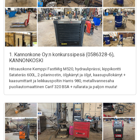
1. Kannonkone Oy:n konkurssipesä (0586328-6),
KANNONKOSKI
Hitsauskone Kemppi FastMig M520, hydrauliprässi, kippikontti
Satateräs 600L, 2-pilarinostin, öljykärryt ja öljyt, kaasupullokärryt +
kaasumittarit ja leikkauspoltin Harris 980, metallivannesaha
puoliautomaattinen Carif 320 BSA + rullarata ja paljon muuta!