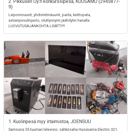
2. Pikkusen Oy:n konkurssipesä, KUUSAMO (2945877-
9)
Leipomouunit, yhdistelmäuunit, parila, keittopata,
astianpesulinjasto, oluttynnyrin jäähdytin hanalla
LUOVUTUSAJANKOHTA LISÄTTY!!
1. Kuolinpesä myy irtaimistoa, JOENSUU
Samsung 55 tuuman televisio, sähkösaha Husqvarna Electric 321,