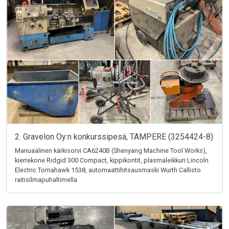
2. Gravelon Oy:n konkurssipesä, TAMPERE (3254424-8)
Manuaalinen kärkisorvi CA6240B (Shenyang Machine Tool Works),
kierrekone Ridgid 300 Compact, kippikontit, plasmaleikkuri Lincoln
Electric Tomahawk 1538, automaattihitsausmaski Wurth Callisto
raitisilmapuhaltimella