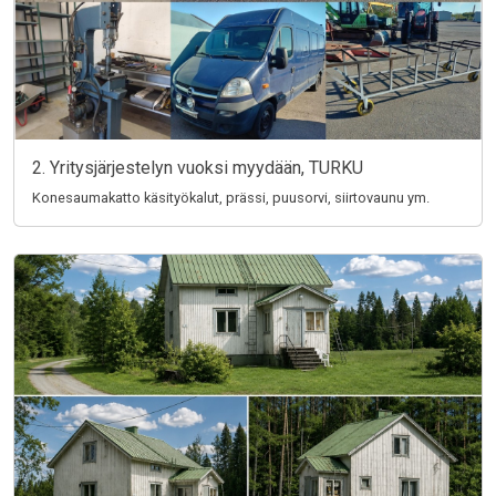
2. Yritysjärjestelyn vuoksi myydään, TURKU
Konesaumakatto käsityökalut, prässi, puusorvi, siirtovaunu ym.