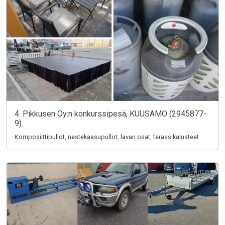
4. Pikkusen Oy:n konkurssipesä, KUUSAMO (2945877-
9)
Komposiittipullot, nestekaasupullot, lavan osat, terassikalusteet