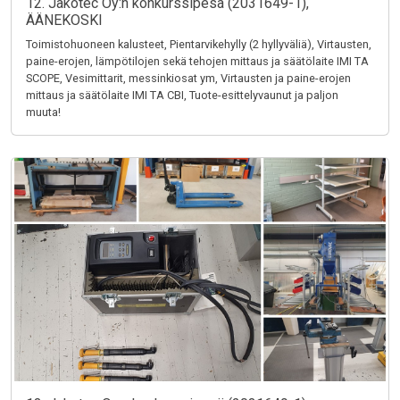
12. Jakotec Oy:n konkurssipesä (2031649-1),
ÄÄNEKOSKI
Toimistohuoneen kalusteet, Pientarvikehylly (2 hyllyväliä), Virtausten,
paine-erojen, lämpötilojen sekä tehojen mittaus ja säätölaite IMI TA
SCOPE, Vesimittarit, messinkiosat ym, Virtausten ja paine-erojen
mittaus ja säätölaite IMI TA CBI, Tuote-esittelyvaunut ja paljon
muuta!