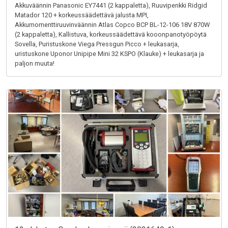
Akkuväännin Panasonic EY7441 (2 kappaletta), Ruuvipenkki Ridgid
Matador 120 + korkeussäädettävä jalusta MPI,
Akkumomenttiruuvinväännin Atlas Copco BCP BL-12-106 18V 870W
(2 kappaletta), Kallistuva, korkeussäädettävä kooonpanotyöpöytä
Sovella, Puristuskone Viega Pressgun Picco + leukasarja,
uristuskone Uponor Unipipe Mini 32 KSPO (Klauke) + leukasarja ja
paljon muuta!