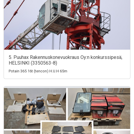
5. Puuhax Rakennuskonevuokraus Oy:n konkurssipesä,
HELSINKI (3350563-8)
Potain 365 16t (tencon) H.U.H 65m