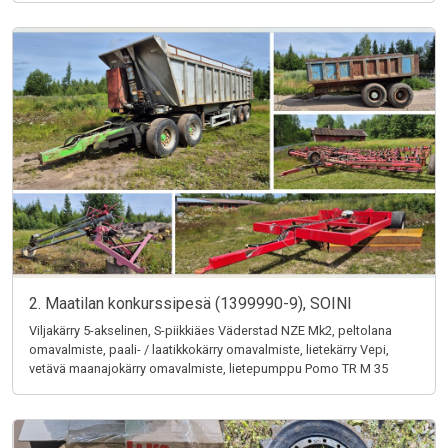
2. Maatilan konkurssipesä (1399990-9), SOINI
Viljakärry 5-akselinen, S-piikkiäes Väderstad NZE Mk2, peltolana
omavalmiste, paali- / laatikkokärry omavalmiste, lietekärry Vepi,
vetävä maanajokärry omavalmiste, lietepumppu Pomo TR M 35