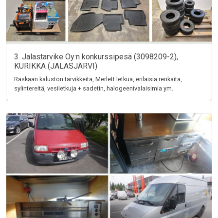
3. Jalastarvike Oy:n konkurssipesä (3098209-2),
KURIKKA (JALASJÄRVI)
Raskaan kaluston tarvikkeita, Merlett letkua, erilaisia renkaita,
sylintereitä, vesiletkuja + sadetin, halogeenivalaisimia ym.