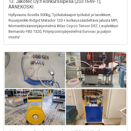
13. Jakotec Oy:n konkurssipesä (2031649-1),
ÄÄNEKOSKI
Hyllyvaunu Sovella 300kg, Työkalukaapin työkalut ja tarvikkeet,
Ruuvipenkki Ridgid Matador 120 + korkeussäädettävä jalusta MPI,
Momenttiväänninjärjestelmä Atlas Copco Tensor DS7, Levyleikkuri
Bernando FBS 1320, Pölynpoistojärjestelmä Eurovac ja paljon
muuta!