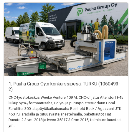
1. Puuha Group Oy:n konkurssipesä, TURKU (1060493-
2)
CNC-työstökeskus Weeke Venture 109 M, CNC-ohjattu Altendorf F45
liukupöytä-/formaattisaha, Pölyn- ja purunpoistosuodatin Coral
Eurofilter 300, alapöytäkatkaisusaha Reinhold Beck / Agazzani UTK
450, rullaradalla ja pituusvastejärjestelmällä, pakettiautot Fiat
Ducato 2.3 vm. 2018 ja Iveco 35S17 3.0 vm 2015, toimiston kausteet
ym.