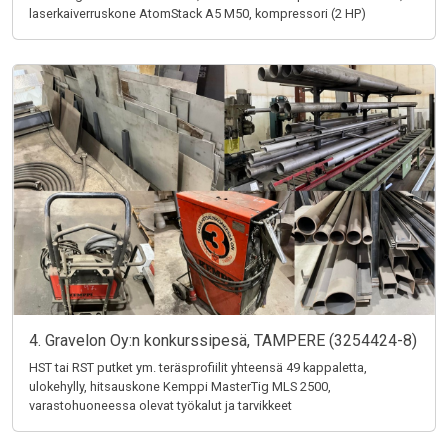
laserkaiverruskone AtomStack A5 M50, kompressori (2 HP)
4. Gravelon Oy:n konkurssipesä, TAMPERE (3254424-8)
HST tai RST putket ym. teräsprofiilit yhteensä 49 kappaletta,
ulokehylly, hitsauskone Kemppi MasterTig MLS 2500,
varastohuoneessa olevat työkalut ja tarvikkeet