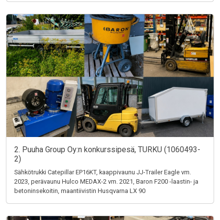
2. Puuha Group Oy:n konkurssipesä, TURKU (1060493-
2)
Sähkötrukki Catepillar EP16KT, kaappivaunu JJ-Trailer Eagle vm.
2023, perävaunu Hulco MEDAX-2 vm. 2021, Baron F200 -laastin- ja
betoninsekoitin, maantiivistin Husqvarna LX 90