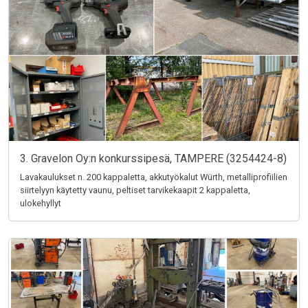
3. Gravelon Oy:n konkurssipesä, TAMPERE (3254424-8)
Lavakaulukset n. 200 kappaletta, akkutyökalut Würth, metalliprofiilien
siirtelyyn käytetty vaunu, peltiset tarvikekaapit 2 kappaletta,
ulokehyllyt