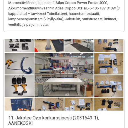
Momenttiväänninjärjestelmä Atlas Copco Power Focus 4000,
Akkumomenttiruuvinväännin Atlas Copco BCP BL-6-106 18V 810W (3
kappaletta) + tarvikkeet Toimilaitteet, huonetermostaatit,
lämpöenergiamittarit (2 hyllyväliä), Jakotukit, puristusosat, liittimet,
venttiilit, ja paljon muuta!
11. Jakotec Oy:n konkurssipesä (2031649-1),
ÄÄNEKOSKI