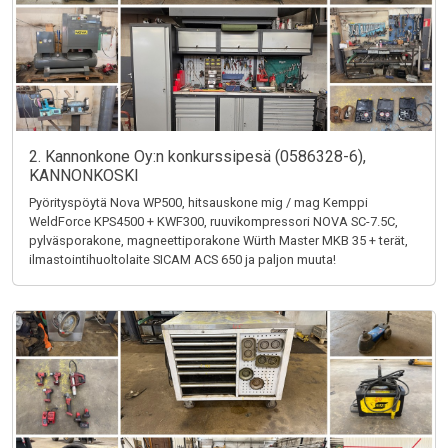
2. Kannonkone Oy:n konkurssipesä (0586328-6),
KANNONKOSKI
Pyörityspöytä Nova WP500, hitsauskone mig / mag Kemppi
WeldForce KPS4500 + KWF300, ruuvikompressori NOVA SC-7.5C,
pylväsporakone, magneettiporakone Würth Master MKB 35 + terät,
ilmastointihuoltolaite SICAM ACS 650 ja paljon muuta!