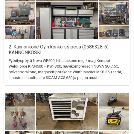
2. Kannonkone Oy:n konkurssipesä (0586328-6),
KANNONKOSKI
Pyörityspöytä Nova WP500, hitsauskone mig / mag Kemppi
WeldForce KPS4500 + KWF300, ruuvikompressori NOVA SC-7.5C,
pylväsporakone, magneettiporakone Würth Master MKB 35 + terät,
ilmastointihuoltolaite SICAM ACS 650 ja paljon muuta!