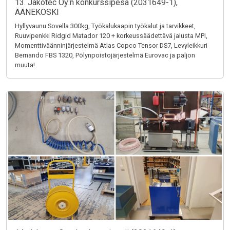
13. Jakotec Oy:n konkurssipesä (2031649-1),
ÄÄNEKOSKI
Hyllyvaunu Sovella 300kg, Työkalukaapin työkalut ja tarvikkeet,
Ruuvipenkki Ridgid Matador 120 + korkeussäädettävä jalusta MPI,
Momenttiväänninjärjestelmä Atlas Copco Tensor DS7, Levyleikkuri
Bernando FBS 1320, Pölynpoistojärjestelmä Eurovac ja paljon
muuta!