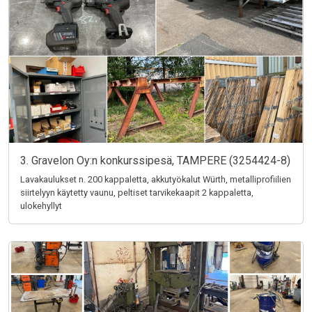
3. Gravelon Oy:n konkurssipesä, TAMPERE (3254424-8)
Lavakaulukset n. 200 kappaletta, akkutyökalut Würth, metalliprofiilien
siirtelyyn käytetty vaunu, peltiset tarvikekaapit 2 kappaletta,
ulokehyllyt