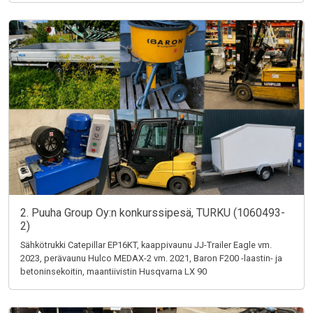
2. Puuha Group Oy:n konkurssipesä, TURKU (1060493-
2)
Sähkötrukki Catepillar EP16KT, kaappivaunu JJ-Trailer Eagle vm.
2023, perävaunu Hulco MEDAX-2 vm. 2021, Baron F200 -laastin- ja
betoninsekoitin, maantiivistin Husqvarna LX 90