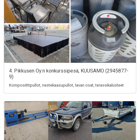
4. Pikkusen Oy:n konkurssipesä, KUUSAMO (2945877-
9)
Komposiittipullot, nestekaasupullot, lavan osat, terassikalusteet