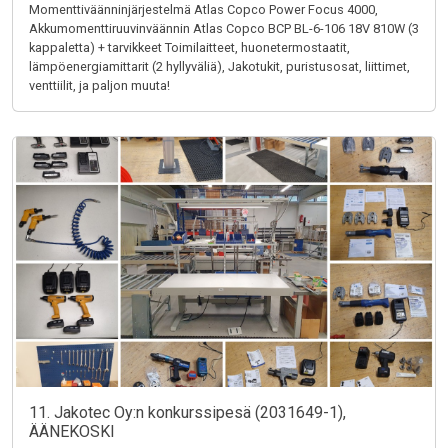
Momenttiväänninjärjestelmä Atlas Copco Power Focus 4000,
Akkumomenttiruuvinväännin Atlas Copco BCP BL-6-106 18V 810W (3
kappaletta) + tarvikkeet Toimilaitteet, huonetermostaatit,
lämpöenergiamittarit (2 hyllyväliä), Jakotukit, puristusosat, liittimet,
venttiilit, ja paljon muuta!
11. Jakotec Oy:n konkurssipesä (2031649-1),
ÄÄNEKOSKI