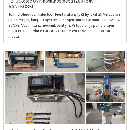
12. Jakotec Oy:n konkurssipesä (2031649-1),
ÄÄNEKOSKI
Toimistohuoneen kalusteet, Pientarvikehylly (2 hyllyväliä), Virtausten,
paine-erojen, lämpötilojen sekä tehojen mittaus ja säätölaite IMI TA
SCOPE, Vesimittarit, messinkiosat ym, Virtausten ja paine-erojen
mittaus ja säätölaite IMI TA CBI, Tuote-esittelyvaunut ja paljon
muuta!