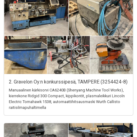
2. Gravelon Oy:n konkurssipesä, TAMPERE (3254424-8)
Manuaalinen kärkisorvi CA6240B (Shenyang Machine Tool Works),
kierrekone Ridgid 300 Compact, kippikontit, plasmaleikkuri Lincoln
Electric Tomahawk 1538, automaattihitsausmaski Wurth Callisto
raitisilmapuhaltimella