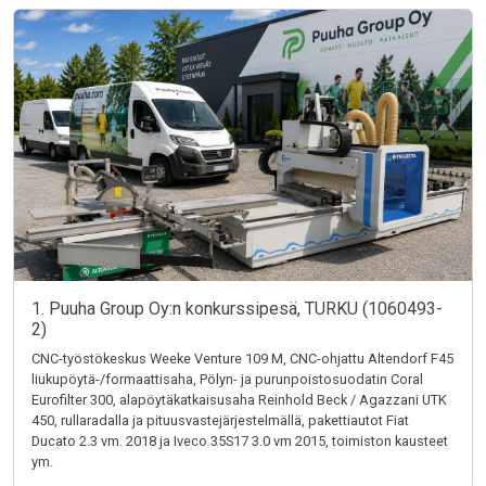
1. Puuha Group Oy:n konkurssipesä, TURKU (1060493-
2)
CNC-työstökeskus Weeke Venture 109 M, CNC-ohjattu Altendorf F45
liukupöytä-/formaattisaha, Pölyn- ja purunpoistosuodatin Coral
Eurofilter 300, alapöytäkatkaisusaha Reinhold Beck / Agazzani UTK
450, rullaradalla ja pituusvastejärjestelmällä, pakettiautot Fiat
Ducato 2.3 vm. 2018 ja Iveco 35S17 3.0 vm 2015, toimiston kausteet
ym.