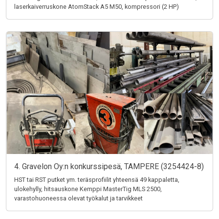
laserkaiverruskone AtomStack A5 M50, kompressori (2 HP)
4. Gravelon Oy:n konkurssipesä, TAMPERE (3254424-8)
HST tai RST putket ym. teräsprofiilit yhteensä 49 kappaletta,
ulokehylly, hitsauskone Kemppi MasterTig MLS 2500,
varastohuoneessa olevat työkalut ja tarvikkeet