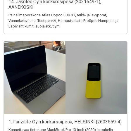
14. Jakotec Oy:n konkurssipesä (2031649-1),
ÄÄNEKOSKI
Paineilmaporakone Atlas Copco LBB 37, reikä- ja levyporat,
Vannekelavaunu, Testipenkki, Hamputuslaite ProSpec Hamputin ja
Läpivientikumit, suojaletkut ym
1. Funzilife Oy:n konkurssipesä, HELSINKI (2603559-4)
Kannettavaa tietokone MackBook Pro 13-inch (2020) ja puhelin