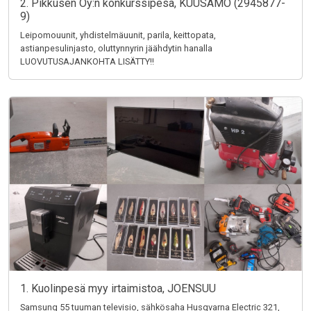
2. Pikkusen Oy:n konkurssipesä, KUUSAMO (2945877-
9)
Leipomouunit, yhdistelmäuunit, parila, keittopata,
astianpesulinjasto, oluttynnyrin jäähdytin hanalla
LUOVUTUSAJANKOHTA LISÄTTY!!
1. Kuolinpesä myy irtaimistoa, JOENSUU
Samsung 55 tuuman televisio, sähkösaha Husqvarna Electric 321,