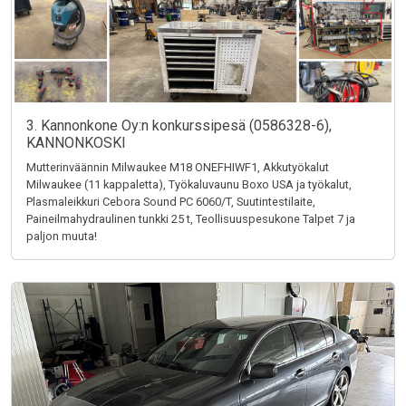
3. Kannonkone Oy:n konkurssipesä (0586328-6),
KANNONKOSKI
Mutterinväännin Milwaukee M18 ONEFHIWF1, Akkutyökalut
Milwaukee (11 kappaletta), Työkaluvaunu Boxo USA ja työkalut,
Plasmaleikkuri Cebora Sound PC 6060/T, Suutintestilaite,
Paineilmahydraulinen tunkki 25 t, Teollisuuspesukone Talpet 7 ja
paljon muuta!