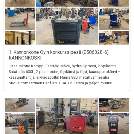
1. Kannonkone Oy:n konkurssipesä (0586328-6),
KANNONKOSKI
Hitsauskone Kemppi FastMig M520, hydrauliprässi, kippikontti
Satateräs 600L, 2-pilarinostin, öljykärryt ja öljyt, kaasupullokärryt +
kaasumittarit ja leikkauspoltin Harris 980, metallivannesaha
puoliautomaattinen Carif 320 BSA + rullarata ja paljon muuta!