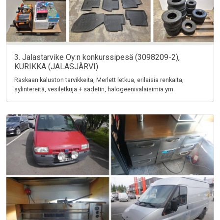
3. Jalastarvike Oy:n konkurssipesä (3098209-2),
KURIKKA (JALASJÄRVI)
Raskaan kaluston tarvikkeita, Merlett letkua, erilaisia renkaita,
sylintereitä, vesiletkuja + sadetin, halogeenivalaisimia ym.