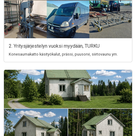
2. Yritysjärjestelyn vuoksi myydään, TURKU
Konesaumakatto käsityökalut, prässi, puusorvi, siirtovaunu ym.