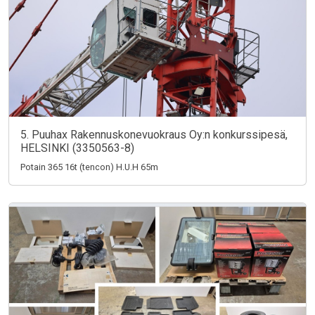
5. Puuhax Rakennuskonevuokraus Oy:n konkurssipesä,
HELSINKI (3350563-8)
Potain 365 16t (tencon) H.U.H 65m