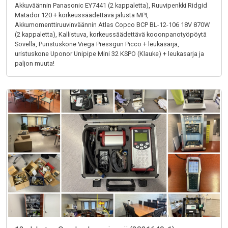
Akkuväännin Panasonic EY7441 (2 kappaletta), Ruuvipenkki Ridgid
Matador 120 + korkeussäädettävä jalusta MPI,
Akkumomenttiruuvinväännin Atlas Copco BCP BL-12-106 18V 870W
(2 kappaletta), Kallistuva, korkeussäädettävä kooonpanotyöpöytä
Sovella, Puristuskone Viega Pressgun Picco + leukasarja,
uristuskone Uponor Unipipe Mini 32 KSPO (Klauke) + leukasarja ja
paljon muuta!