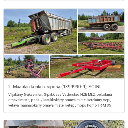
2. Maatilan konkurssipesä (1399990-9), SOINI
Viljakärry 5-akselinen, S-piikkiäes Väderstad NZE Mk2, peltolana
omavalmiste, paali- / laatikkokärry omavalmiste, lietekärry Vepi,
vetävä maanajokärry omavalmiste, lietepumppu Pomo TR M 35