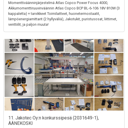
Momenttiväänninjärjestelmä Atlas Copco Power Focus 4000,
Akkumomenttiruuvinväännin Atlas Copco BCP BL-6-106 18V 810W (3
kappaletta) + tarvikkeet Toimilaitteet, huonetermostaatit,
lämpöenergiamittarit (2 hyllyväliä), Jakotukit, puristusosat, liittimet,
venttiilit, ja paljon muuta!
11. Jakotec Oy:n konkurssipesä (2031649-1),
ÄÄNEKOSKI