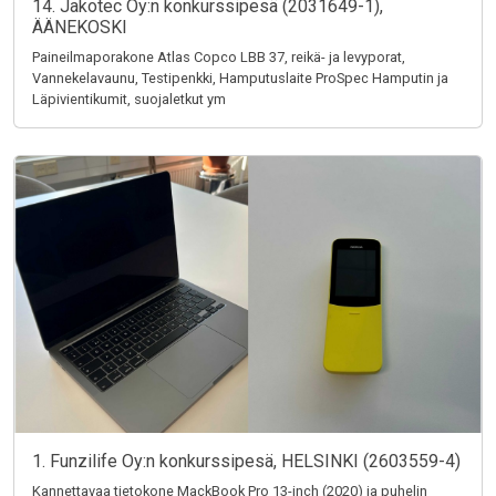
14. Jakotec Oy:n konkurssipesä (2031649-1),
ÄÄNEKOSKI
Paineilmaporakone Atlas Copco LBB 37, reikä- ja levyporat,
Vannekelavaunu, Testipenkki, Hamputuslaite ProSpec Hamputin ja
Läpivientikumit, suojaletkut ym
1. Funzilife Oy:n konkurssipesä, HELSINKI (2603559-4)
Kannettavaa tietokone MackBook Pro 13-inch (2020) ja puhelin