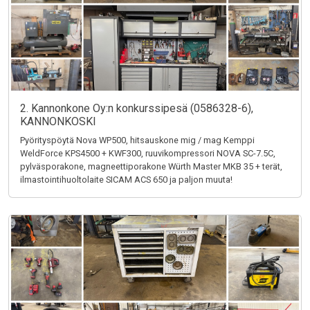
2. Kannonkone Oy:n konkurssipesä (0586328-6),
KANNONKOSKI
Pyörityspöytä Nova WP500, hitsauskone mig / mag Kemppi
WeldForce KPS4500 + KWF300, ruuvikompressori NOVA SC-7.5C,
pylväsporakone, magneettiporakone Würth Master MKB 35 + terät,
ilmastointihuoltolaite SICAM ACS 650 ja paljon muuta!