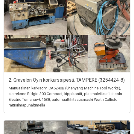
2. Gravelon Oy:n konkurssipesä, TAMPERE (3254424-8)
Manuaalinen kärkisorvi CA6240B (Shenyang Machine Tool Works),
kierrekone Ridgid 300 Compact, kippikontit, plasmaleikkuri Lincoln
Electric Tomahawk 1538, automaattihitsausmaski Wurth Callisto
raitisilmapuhaltimella