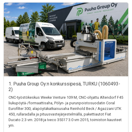
1. Puuha Group Oy:n konkurssipesä, TURKU (1060493-
2)
CNC-työstökeskus Weeke Venture 109 M, CNC-ohjattu Altendorf F45
liukupöytä-/formaattisaha, Pölyn- ja purunpoistosuodatin Coral
Eurofilter 300, alapöytäkatkaisusaha Reinhold Beck / Agazzani UTK
450, rullaradalla ja pituusvastejärjestelmällä, pakettiautot Fiat
Ducato 2.3 vm. 2018 ja Iveco 35S17 3.0 vm 2015, toimiston kausteet
ym.