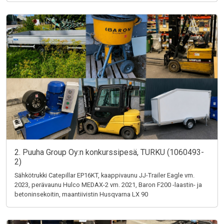
2. Puuha Group Oy:n konkurssipesä, TURKU (1060493-
2)
Sähkötrukki Catepillar EP16KT, kaappivaunu JJ-Trailer Eagle vm.
2023, perävaunu Hulco MEDAX-2 vm. 2021, Baron F200 -laastin- ja
betoninsekoitin, maantiivistin Husqvarna LX 90