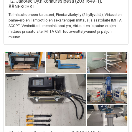
12. Jakotec Oy:n konkurssipesä (2031649-1),
ÄÄNEKOSKI
Toimistohuoneen kalusteet, Pientarvikehylly (2 hyllyväliä), Virtausten,
paine-erojen, lämpötilojen sekä tehojen mittaus ja säätölaite IMI TA
SCOPE, Vesimittarit, messinkiosat ym, Virtausten ja paine-erojen
mittaus ja säätölaite IMI TA CBI, Tuote-esittelyvaunut ja paljon
muuta!