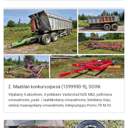
2. Maatilan konkurssipesä (1399990-9), SOINI
Viljakärry 5-akselinen, S-piikkiäes Väderstad NZE Mk2, peltolana
omavalmiste, paali- / laatikkokärry omavalmiste, lietekärry Vepi,
vetävä maanajokärry omavalmiste, lietepumppu Pomo TR M 35