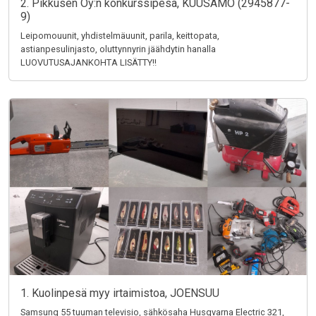
2. Pikkusen Oy:n konkurssipesä, KUUSAMO (2945877-
9)
Leipomouunit, yhdistelmäuunit, parila, keittopata,
astianpesulinjasto, oluttynnyrin jäähdytin hanalla
LUOVUTUSAJANKOHTA LISÄTTY!!
1. Kuolinpesä myy irtaimistoa, JOENSUU
Samsung 55 tuuman televisio, sähkösaha Husqvarna Electric 321,