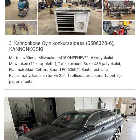
3. Kannonkone Oy:n konkurssipesä (0586328-6),
KANNONKOSKI
Mutterinväännin Milwaukee M18 ONEFHIWF1, Akkutyökalut
Milwaukee (11 kappaletta), Työkaluvaunu Boxo USA ja työkalut,
Plasmaleikkuri Cebora Sound PC 6060/T, Suutintestilaite,
Paineilmahydraulinen tunkki 25 t, Teollisuuspesukone Talpet 7 ja
paljon muuta!