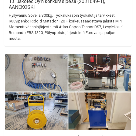
13. Jakotec Oy:n konkurssipesä (2031649-1),
ÄÄNEKOSKI
Hyllyvaunu Sovella 300kg, Työkalukaapin työkalut ja tarvikkeet,
Ruuvipenkki Ridgid Matador 120 + korkeussäädettävä jalusta MPI,
Momenttiväänninjärjestelmä Atlas Copco Tensor DS7, Levyleikkuri
Bernando FBS 1320, Pölynpoistojärjestelmä Eurovac ja paljon
muuta!