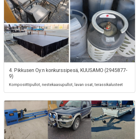
4. Pikkusen Oy:n konkurssipesä, KUUSAMO (2945877-
9)
Komposiittipullot, nestekaasupullot, lavan osat, terassikalusteet