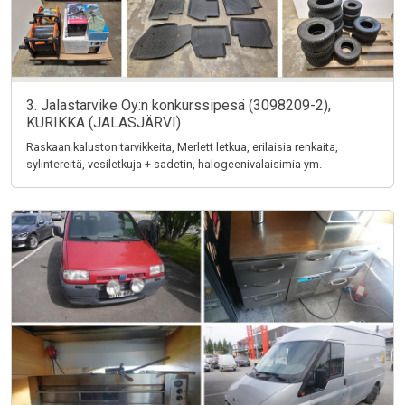
3. Jalastarvike Oy:n konkurssipesä (3098209-2),
KURIKKA (JALASJÄRVI)
Raskaan kaluston tarvikkeita, Merlett letkua, erilaisia renkaita,
sylintereitä, vesiletkuja + sadetin, halogeenivalaisimia ym.