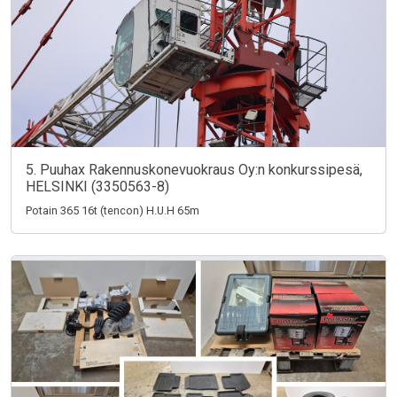
5. Puuhax Rakennuskonevuokraus Oy:n konkurssipesä,
HELSINKI (3350563-8)
Potain 365 16t (tencon) H.U.H 65m