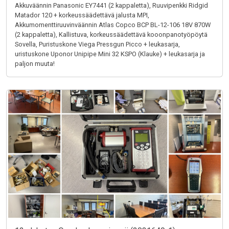
Akkuväännin Panasonic EY7441 (2 kappaletta), Ruuvipenkki Ridgid
Matador 120 + korkeussäädettävä jalusta MPI,
Akkumomenttiruuvinväännin Atlas Copco BCP BL-12-106 18V 870W
(2 kappaletta), Kallistuva, korkeussäädettävä kooonpanotyöpöytä
Sovella, Puristuskone Viega Pressgun Picco + leukasarja,
uristuskone Uponor Unipipe Mini 32 KSPO (Klauke) + leukasarja ja
paljon muuta!