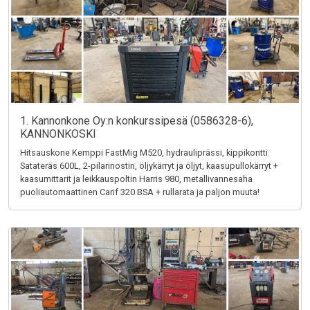
1. Kannonkone Oy:n konkurssipesä (0586328-6),
KANNONKOSKI
Hitsauskone Kemppi FastMig M520, hydrauliprässi, kippikontti
Satateräs 600L, 2-pilarinostin, öljykärryt ja öljyt, kaasupullokärryt +
kaasumittarit ja leikkauspoltin Harris 980, metallivannesaha
puoliautomaattinen Carif 320 BSA + rullarata ja paljon muuta!