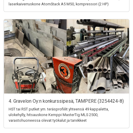
laserkaiverruskone AtomStack A5 M50, kompressori (2 HP)
4. Gravelon Oy:n konkurssipesä, TAMPERE (3254424-8)
HST tai RST putket ym. teräsprofiilit yhteensä 49 kappaletta,
ulokehylly, hitsauskone Kemppi MasterTig MLS 2500,
varastohuoneessa olevat työkalut ja tarvikkeet