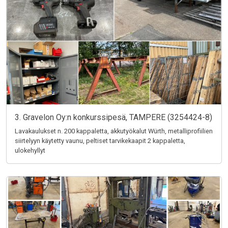
3. Gravelon Oy:n konkurssipesä, TAMPERE (3254424-8)
Lavakaulukset n. 200 kappaletta, akkutyökalut Würth, metalliprofiilien
siirtelyyn käytetty vaunu, peltiset tarvikekaapit 2 kappaletta,
ulokehyllyt