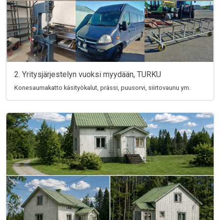
2. Yritysjärjestelyn vuoksi myydään, TURKU
Konesaumakatto käsityökalut, prässi, puusorvi, siirtovaunu ym.