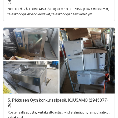
7)
NOUTOPÄIVÄ TORSTAINA (20.8) KLO 10.00. Pilkki- ja kalastussiimat,
teleskooppi kilpaonkiovavat, teleskooppi haavivarret ym.
5. Pikkusen Oy:n konkurssipesä, KUUSAMO (2945877-
9)
Rosterisallaspöytä, kertakäyttöastiat, yhdistelmäuuni, lämpölaatikot,
astiakärryt