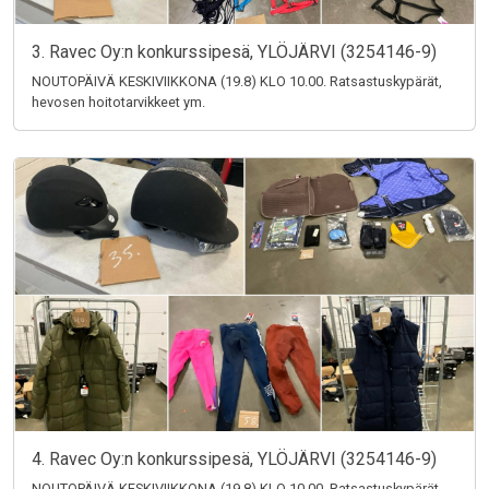
3. Ravec Oy:n konkurssipesä, YLÖJÄRVI (3254146-9)
NOUTOPÄIVÄ KESKIVIIKKONA (19.8) KLO 10.00. Ratsastuskypärät,
hevosen hoitotarvikkeet ym.
4. Ravec Oy:n konkurssipesä, YLÖJÄRVI (3254146-9)
NOUTOPÄIVÄ KESKIVIIKKONA (19.8) KLO 10.00. Ratsastuskypärät,