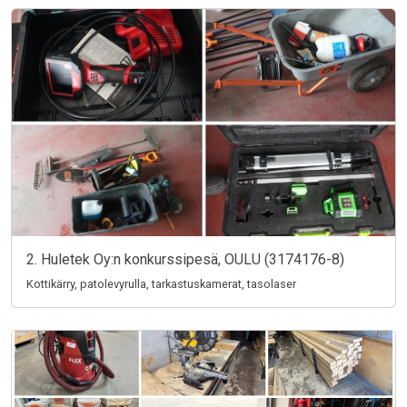
2. Huletek Oy:n konkurssipesä, OULU (3174176-8)
Kottikärry, patolevyrulla, tarkastuskamerat, tasolaser