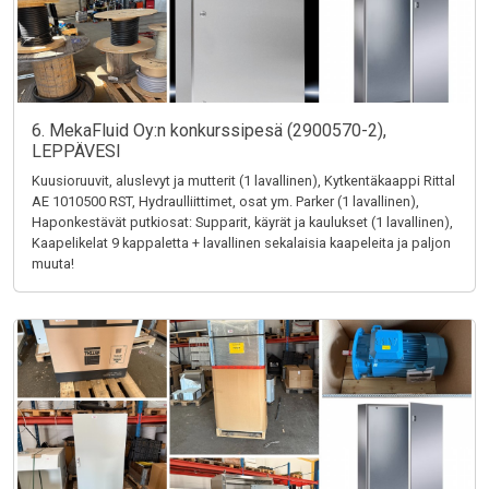
6. MekaFluid Oy:n konkurssipesä (2900570-2),
LEPPÄVESI
Kuusioruuvit, aluslevyt ja mutterit (1 lavallinen), Kytkentäkaappi Rittal
AE 1010500 RST, Hydraulliittimet, osat ym. Parker (1 lavallinen),
Haponkestävät putkiosat: Supparit, käyrät ja kaulukset (1 lavallinen),
Kaapelikelat 9 kappaletta + lavallinen sekalaisia kaapeleita ja paljon
muuta!