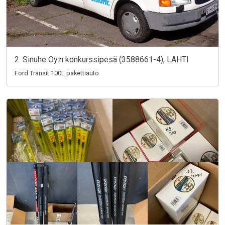
2. Sinuhe Oy:n konkurssipesä (3588661-4), LAHTI
Ford Transit 100L pakettiauto