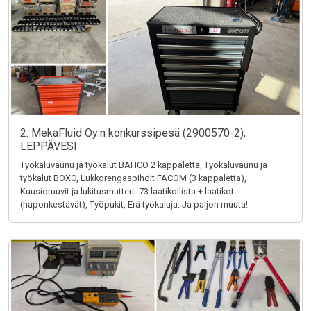
2. MekaFluid Oy:n konkurssipesä (2900570-2),
LEPPÄVESI
Työkaluvaunu ja työkalut BAHCO 2 kappaletta, Työkaluvaunu ja
työkalut BOXO, Lukkorengaspihdit FACOM (3 kappaletta),
Kuusioruuvit ja lukitusmutterit 73 laatikollista + laatikot
(haponkestävät), Työpukit, Erä työkaluja. Ja paljon muuta!