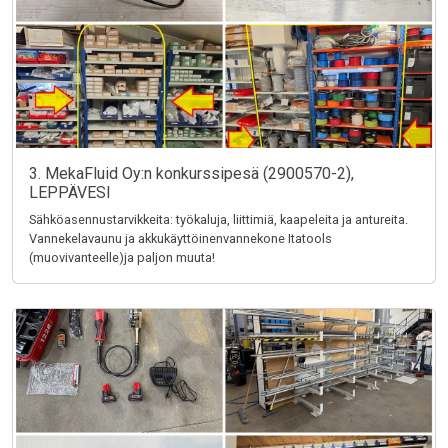
3. MekaFluid Oy:n konkurssipesä (2900570-2),
LEPPÄVESI
Sähköasennustarvikkeita: työkaluja, liittimiä, kaapeleita ja antureita.
Vannekelavaunu ja akkukäyttöinenvannekone Itatools
(muovivanteelle)ja paljon muuta!