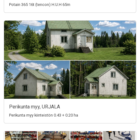
Potain 365 16t (tencon) H.U.H 65m
Perikunta myy, URJALA
Perikunta myy kiinteistön 0.43 + 0.20 ha