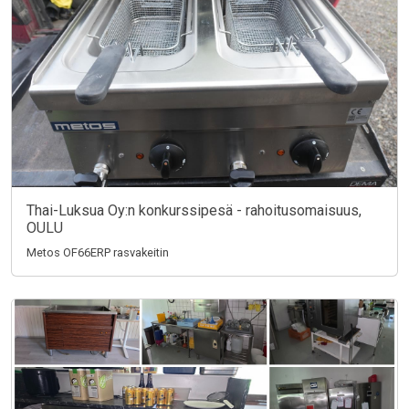
Thai-Luksua Oy:n konkurssipesä - rahoitusomaisuus,
OULU
Metos OF66ERP rasvakeitin