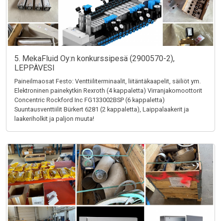
5. MekaFluid Oy:n konkurssipesä (2900570-2),
LEPPÄVESI
Paineilmaosat Festo: Venttiiliterminaalit, liitäntäkaapelit, säiliöt ym.
Elektroninen painekytkin Rexroth (4 kappaletta) Virranjakomoottorit
Concentric Rockford Inc FG133002BSP (6 kappaletta)
Suuntausventtiilit Bürkert 6281 (2 kappaletta), Laippalaakerit ja
laakeriholkit ja paljon muuta!