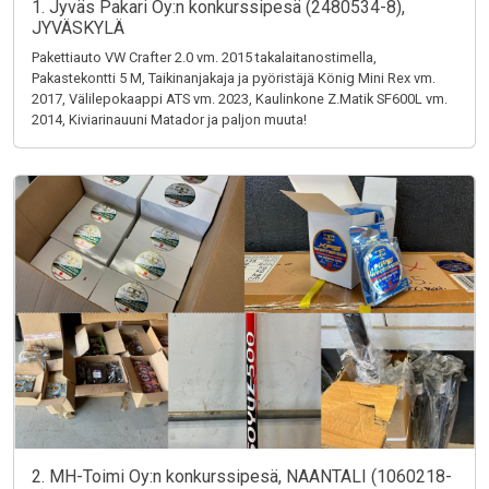
1. Jyväs Pakari Oy:n konkurssipesä (2480534-8),
JYVÄSKYLÄ
Pakettiauto VW Crafter 2.0 vm. 2015 takalaitanostimella,
Pakastekontti 5 M, Taikinanjakaja ja pyöristäjä König Mini Rex vm.
2017, Välilepokaappi ATS vm. 2023, Kaulinkone Z.Matik SF600L vm.
2014, Kiviarinauuni Matador ja paljon muuta!
2. MH-Toimi Oy:n konkurssipesä, NAANTALI (1060218-