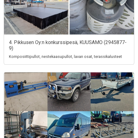
4. Pikkusen Oy:n konkurssipesä, KUUSAMO (2945877-
9)
Komposiittipullot, nestekaasupullot, lavan osat, terassikalusteet