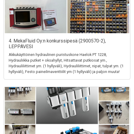
4. MekaFluid Oy:n konkurssipesä (2900570-2),
LEPPÄVESI
Akkukäyttöinen hydraulinen puristuskone Haelok PT 1228,
Hydrauliikka putket + oksahyllyt, Hitsattavat putkiosat ym.,
Hydrauliliittimet ym. (1 hyllyväli), Hydrauliliittimet, nipat, tulpat ym. (1
hyllyväli), Festo paineilmaventtiilit ym (1 hyllyväli) ja paljon muuta!