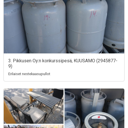
3. Pikkusen Oy:n konkurssipesä, KUUSAMO (2945877-
9)
Erilaiset nestekaasupullot