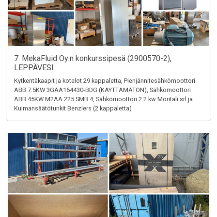
7. MekaFluid Oy:n konkurssipesä (2900570-2),
LEPPÄVESI
Kytkentäkaapit ja kotelot 29 kappaletta, Pienjännitesähkömoottori
ABB 7.5KW 3GAA164430-BDG (KÄYTTÄMÄTÖN), Sähkömoottori
ABB 45KW M2AA 225 SMB 4, Sähkömoottori 2.2 kw Moritali srl ja
Kulmansäätötunkit Benzlers (2 kappaletta)