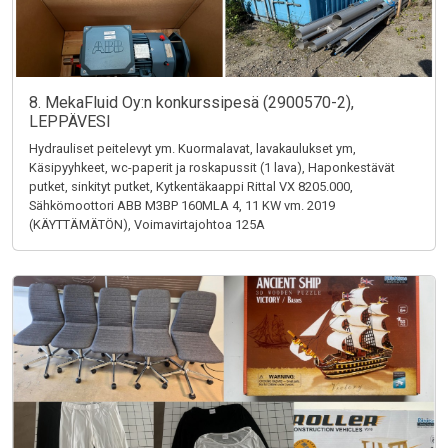
8. MekaFluid Oy:n konkurssipesä (2900570-2),
LEPPÄVESI
Hydrauliset peitelevyt ym. Kuormalavat, lavakaulukset ym,
Käsipyyhkeet, wc-paperit ja roskapussit (1 lava), Haponkestävät
putket, sinkityt putket, Kytkentäkaappi Rittal VX 8205.000,
Sähkömoottori ABB M3BP 160MLA 4, 11 KW vm. 2019
(KÄYTTÄMÄTÖN), Voimavirtajohtoa 125A