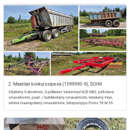
2. Maatilan konkurssipesä (1399990-9), SOINI
Viljakärry 5-akselinen, S-piikkiäes Väderstad NZE Mk2, peltolana
omavalmiste, paali- / laatikkokärry omavalmiste, lietekärry Vepi,
vetävä maanajokärry omavalmiste, lietepumppu Pomo TR M 35