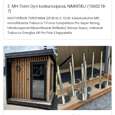
3. MH-Toimi Oy:n konkurssipesä, NAANTALI (1060218-
7)
NOUTOPÄIVÄ TORSTAINA (20.8) KLO 10.00. Kalastuskohot MIF,
monofiilisiima Trabucco T-Force Competition Pro Super Strong,
teleskooppiset kilpaonkivavat (hiilikuitu) Sensas Soyuz, onkivavat
Trabucco Energhia XR Pro Pole 3 kappaletta