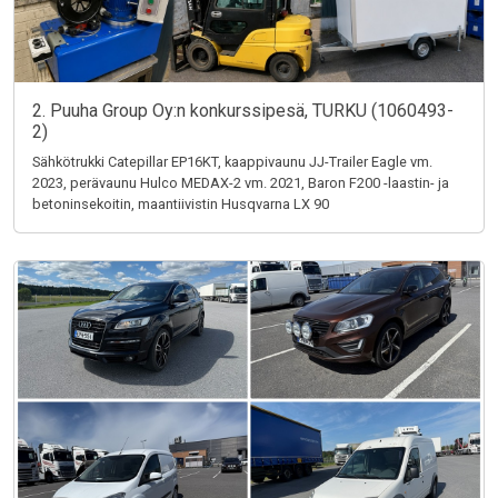
2. Puuha Group Oy:n konkurssipesä, TURKU (1060493-
2)
Sähkötrukki Catepillar EP16KT, kaappivaunu JJ-Trailer Eagle vm.
2023, perävaunu Hulco MEDAX-2 vm. 2021, Baron F200 -laastin- ja
betoninsekoitin, maantiivistin Husqvarna LX 90