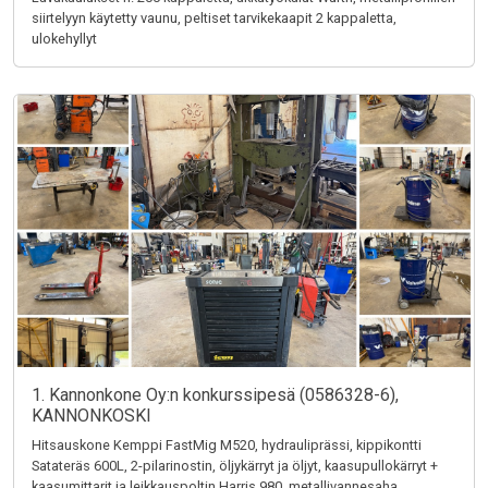
siirtelyyn käytetty vaunu, peltiset tarvikekaapit 2 kappaletta,
ulokehyllyt
1. Kannonkone Oy:n konkurssipesä (0586328-6),
KANNONKOSKI
Hitsauskone Kemppi FastMig M520, hydrauliprässi, kippikontti
Satateräs 600L, 2-pilarinostin, öljykärryt ja öljyt, kaasupullokärryt +
kaasumittarit ja leikkauspoltin Harris 980, metallivannesaha