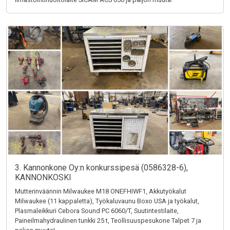
3. Kannonkone Oy:n konkurssipesä (0586328-6),
KANNONKOSKI
Mutterinväännin Milwaukee M18 ONEFHIWF1, Akkutyökalut
Milwaukee (11 kappaletta), Työkaluvaunu Boxo USA ja työkalut,
Plasmaleikkuri Cebora Sound PC 6060/T, Suutintestilaite,
Paineilmahydraulinen tunkki 25 t, Teollisuuspesukone Talpet 7 ja