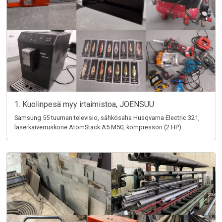
1. Kuolinpesä myy irtaimistoa, JOENSUU
Samsung 55 tuuman televisio, sähkösaha Husqvarna Electric 321,
laserkaiverruskone AtomStack A5 M50, kompressori (2 HP)