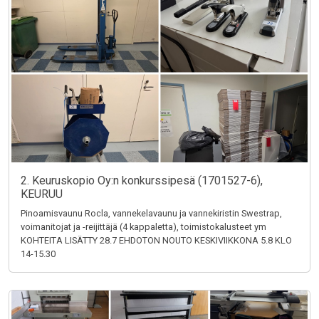
2. Keuruskopio Oy:n konkurssipesä (1701527-6),
KEURUU
Pinoamisvaunu Rocla, vannekelavaunu ja vannekiristin Swestrap,
voimanitojat ja -reijittäjä (4 kappaletta), toimistokalusteet ym
KOHTEITA LISÄTTY 28.7 EHDOTON NOUTO KESKIVIIKKONA 5.8 KLO
14-15.30