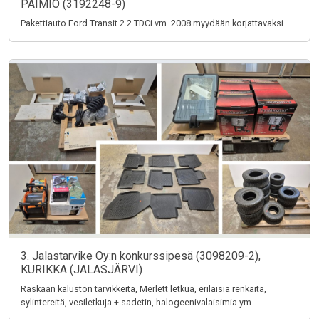
PAIMIO (3192248-9)
Pakettiauto Ford Transit 2.2 TDCi vm. 2008 myydään korjattavaksi
3. Jalastarvike Oy:n konkurssipesä (3098209-2),
KURIKKA (JALASJÄRVI)
Raskaan kaluston tarvikkeita, Merlett letkua, erilaisia renkaita,
sylintereitä, vesiletkuja + sadetin, halogeenivalaisimia ym.