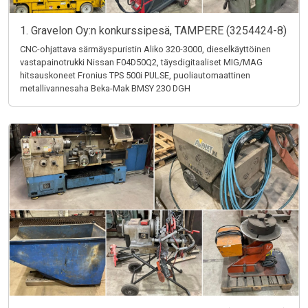
1. Gravelon Oy:n konkurssipesä, TAMPERE (3254424-8)
CNC-ohjattava särmäyspuristin Aliko 320-3000, dieselkäyttöinen
vastapainotrukki Nissan F04D50Q2, täysdigitaaliset MIG/MAG
hitsauskoneet Fronius TPS 500i PULSE, puoliautomaattinen
metallivannesaha Beka-Mak BMSY 230 DGH