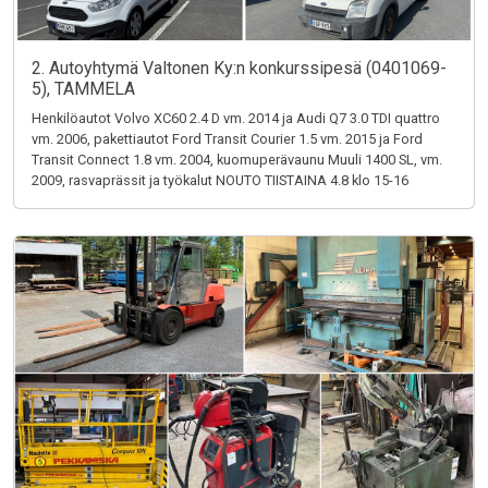
2. Autoyhtymä Valtonen Ky:n konkurssipesä (0401069-
5), TAMMELA
Henkilöautot Volvo XC60 2.4 D vm. 2014 ja Audi Q7 3.0 TDI quattro
vm. 2006, pakettiautot Ford Transit Courier 1.5 vm. 2015 ja Ford
Transit Connect 1.8 vm. 2004, kuomuperävaunu Muuli 1400 SL, vm.
2009, rasvaprässit ja työkalut NOUTO TIISTAINA 4.8 klo 15-16