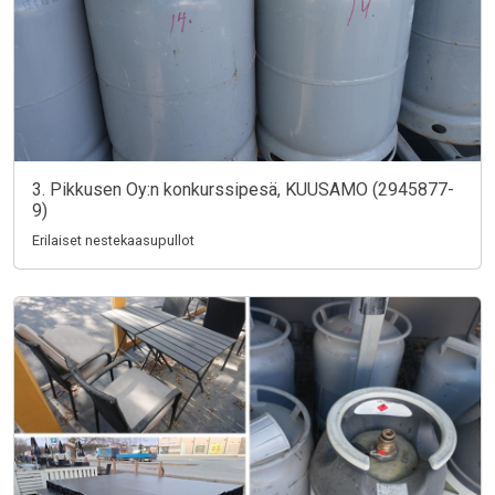
3. Pikkusen Oy:n konkurssipesä, KUUSAMO (2945877-
9)
Erilaiset nestekaasupullot