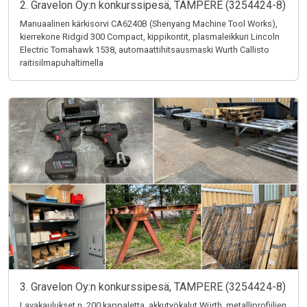
2. Gravelon Oy:n konkurssipesä, TAMPERE (3254424-8)
Manuaalinen kärkisorvi CA6240B (Shenyang Machine Tool Works),
kierrekone Ridgid 300 Compact, kippikontit, plasmaleikkuri Lincoln
Electric Tomahawk 1538, automaattihitsausmaski Wurth Callisto
raitisilmapuhaltimella
3. Gravelon Oy:n konkurssipesä, TAMPERE (3254424-8)
Lavakaulukset n. 200 kappaletta, akkutyökalut Würth, metalliprofiilien