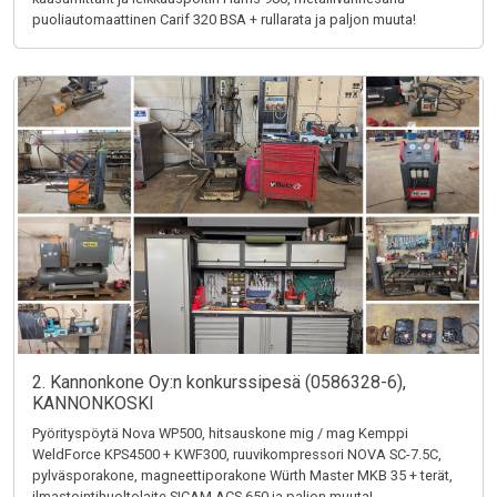
puoliautomaattinen Carif 320 BSA + rullarata ja paljon muuta!
2. Kannonkone Oy:n konkurssipesä (0586328-6),
KANNONKOSKI
Pyörityspöytä Nova WP500, hitsauskone mig / mag Kemppi
WeldForce KPS4500 + KWF300, ruuvikompressori NOVA SC-7.5C,
pylväsporakone, magneettiporakone Würth Master MKB 35 + terät,
ilmastointihuoltolaite SICAM ACS 650 ja paljon muuta!