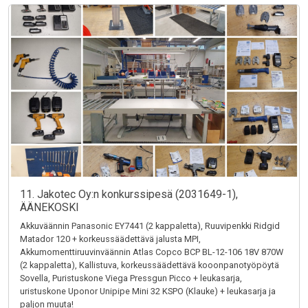
11. Jakotec Oy:n konkurssipesä (2031649-1),
ÄÄNEKOSKI
Akkuväännin Panasonic EY7441 (2 kappaletta), Ruuvipenkki Ridgid
Matador 120 + korkeussäädettävä jalusta MPI,
Akkumomenttiruuvinväännin Atlas Copco BCP BL-12-106 18V 870W
(2 kappaletta), Kallistuva, korkeussäädettävä kooonpanotyöpöytä
Sovella, Puristuskone Viega Pressgun Picco + leukasarja,
uristuskone Uponor Unipipe Mini 32 KSPO (Klauke) + leukasarja ja
paljon muuta!