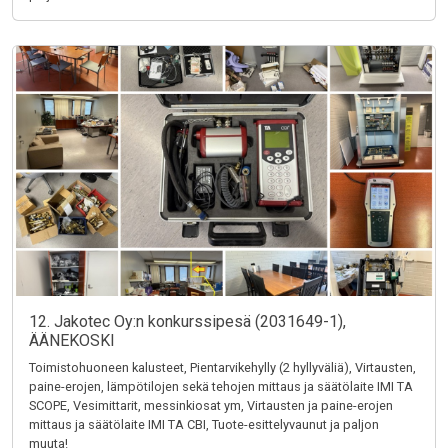
12. Jakotec Oy:n konkurssipesä (2031649-1),
ÄÄNEKOSKI
Toimistohuoneen kalusteet, Pientarvikehylly (2 hyllyväliä), Virtausten,
paine-erojen, lämpötilojen sekä tehojen mittaus ja säätölaite IMI TA
SCOPE, Vesimittarit, messinkiosat ym, Virtausten ja paine-erojen
mittaus ja säätölaite IMI TA CBI, Tuote-esittelyvaunut ja paljon
muuta!