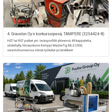
4. Gravelon Oy:n konkurssipesä, TAMPERE (3254424-8)
HST tai RST putket ym. teräsprofiilit yhteensä 49 kappaletta,
ulokehylly, hitsauskone Kemppi MasterTig MLS 2500,
varastohuoneessa olevat työkalut ja tarvikkeet