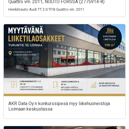
Quattro vm. 2011, NOUTO FORSSA (2775914-8)
Henkilöauto Audi TT 2.0 TFSI Quattro vm. 2011
AKR Data Oy:n konkurssipesä myy liikehuoneistoja
Loimaan keskustassa