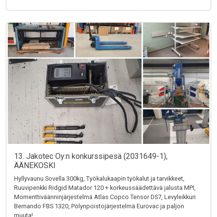
13. Jakotec Oy:n konkurssipesä (2031649-1),
ÄÄNEKOSKI
Hyllyvaunu Sovella 300kg, Työkalukaapin työkalut ja tarvikkeet,
Ruuvipenkki Ridgid Matador 120 + korkeussäädettävä jalusta MPI,
Momenttiväänninjärjestelmä Atlas Copco Tensor DS7, Levyleikkuri
Bernando FBS 1320, Pölynpoistojärjestelmä Eurovac ja paljon
muuta!