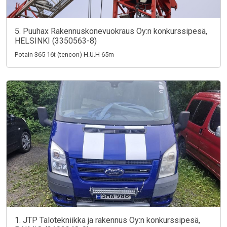
5. Puuhax Rakennuskonevuokraus Oy:n konkurssipesä,
HELSINKI (3350563-8)
Potain 365 16t (tencon) H.U.H 65m
1. JTP Talotekniikka ja rakennus Oy:n konkurssipesä,