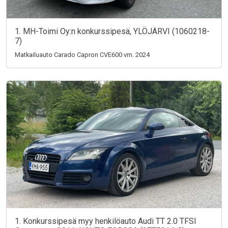
1. MH-Toimi Oy:n konkurssipesä, YLÖJÄRVI (1060218-
7)
Matkailuauto Carado Capron CVE600 vm. 2024
1. Konkurssipesä myy henkilöauto Audi TT 2.0 TFSI