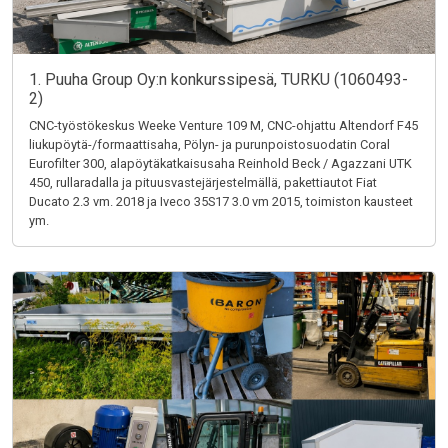
1. Puuha Group Oy:n konkurssipesä, TURKU (1060493-
2)
CNC-työstökeskus Weeke Venture 109 M, CNC-ohjattu Altendorf F45
liukupöytä-/formaattisaha, Pölyn- ja purunpoistosuodatin Coral
Eurofilter 300, alapöytäkatkaisusaha Reinhold Beck / Agazzani UTK
450, rullaradalla ja pituusvastejärjestelmällä, pakettiautot Fiat
Ducato 2.3 vm. 2018 ja Iveco 35S17 3.0 vm 2015, toimiston kausteet
ym.