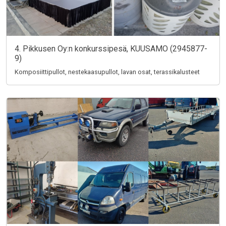
4. Pikkusen Oy:n konkurssipesä, KUUSAMO (2945877-
9)
Komposiittipullot, nestekaasupullot, lavan osat, terassikalusteet