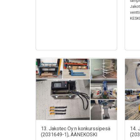
lämpö
Jakotu
ventt
KESK
13. Jakotec Oy:n konkurssipesä
14. 
(2031649-1), ÄÄNEKOSKI
(20