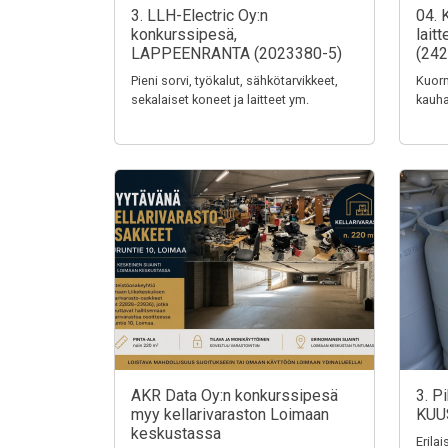
3. LLH-Electric Oy:n
04. 
konkurssipesä,
lait
LAPPEENRANTA (2023380-5)
(242
Pieni sorvi, työkalut, sähkötarvikkeet,
Kuorm
sekalaiset koneet ja laitteet ym.
kauha
AKR Data Oy:n konkurssipesä
3. P
myy kellarivaraston Loimaan
KUU
keskustassa
Erila