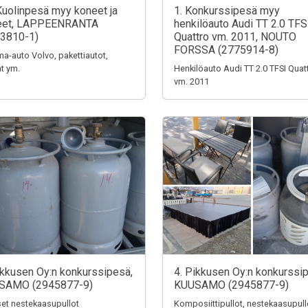
Kuolinpesä myy koneet ja
1. Konkurssipesä myy
teet, LAPPEENRANTA
henkilöauto Audi TT 2.0 TFS
3810-1)
Quattro vm. 2011, NOUTO
FORSSA (2775914-8)
a-auto Volvo, pakettiautot,
t ym.
Henkilöauto Audi TT 2.0 TFSI Quat
vm. 2011
ikkusen Oy:n konkurssipesä,
4. Pikkusen Oy:n konkurssi
SAMO (2945877-9)
KUUSAMO (2945877-9)
iset nestekaasupullot
Komposiittipullot, nestekaasupull