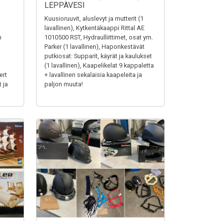
LEPPÄVESI
Kuusioruuvit, aluslevyt ja mutterit (1
lavallinen), Kytkentäkaappi Rittal AE
n
1010500 RST, Hydraulliittimet, osat ym.
Parker (1 lavallinen), Haponkestävät
putkiosat: Supparit, käyrät ja kaulukset
(1 lavallinen), Kaapelikelat 9 kappaletta
ert
+ lavallinen sekalaisia kaapeleita ja
 ja
paljon muuta!