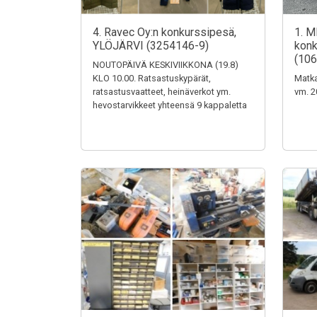
4. Ravec Oy:n konkurssipesä,
1. M
YLÖJÄRVI (3254146-9)
konk
(106
NOUTOPÄIVÄ KESKIVIIKKONA (19.8)
KLO 10.00. Ratsastuskypärät,
Matka
ratsastusvaatteet, heinäverkot ym.
vm. 2
hevostarvikkeet yhteensä 9 kappaletta