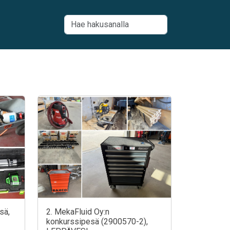
sä,
2. MekaFluid Oy:n
konkurssipesä (2900570-2),