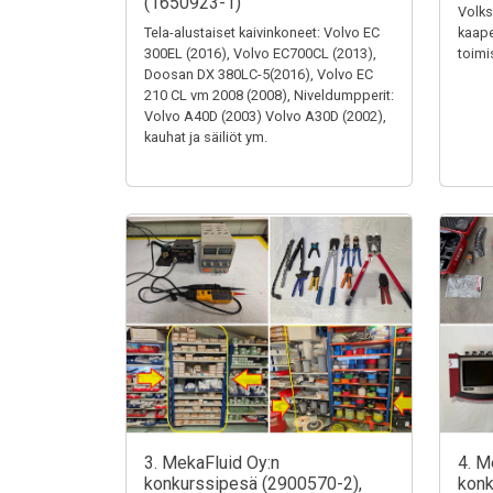
(1650923-1)
Volks
Tela-alustaiset kaivinkoneet: Volvo EC
kaape
300EL (2016), Volvo EC700CL (2013),
toimi
Doosan DX 380LC-5(2016), Volvo EC
210 CL vm 2008 (2008), Niveldumpperit:
Volvo A40D (2003) Volvo A30D (2002),
kauhat ja säiliöt ym.
3. MekaFluid Oy:n
4. M
konkurssipesä (2900570-2),
konk