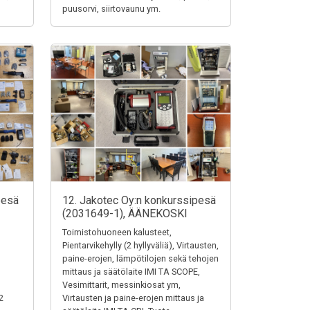
puusorvi, siirtovaunu ym.
pesä
12. Jakotec Oy:n konkurssipesä
(2031649-1), ÄÄNEKOSKI
Toimistohuoneen kalusteet,
Pientarvikehylly (2 hyllyväliä), Virtausten,
paine-erojen, lämpötilojen sekä tehojen
mittaus ja säätölaite IMI TA SCOPE,
Vesimittarit, messinkiosat ym,
2
Virtausten ja paine-erojen mittaus ja