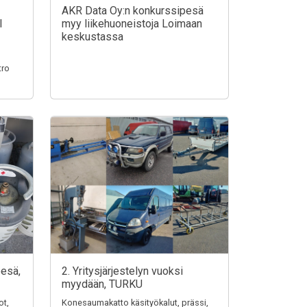
AKR Data Oy:n konkurssipesä
I
myy liikehuoneistoja Loimaan
keskustassa
tro
pesä,
2. Yritysjärjestelyn vuoksi
myydään, TURKU
ot,
Konesaumakatto käsityökalut, prässi,