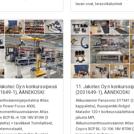
lavan osat, terassikalusteet
Jakotec Oy:n konkurssipesä
11. Jakotec Oy:n konkurssi
31649-1), ÄÄNEKOSKI
(2031649-1), ÄÄNEKOSKI
ttiväänninjärjestelmä Atlas
Akkuväännin Panasonic EY7441 (2
o Power Focus 4000,
kappaletta), Ruuvipenkki Ridgid
omenttiruuvinväännin Atlas
Matador 120 + korkeussäädettävä
o BCP BL-6-106 18V 810W (3
jalusta MPI,
letta) + tarvikkeet Toimilaitteet,
Akkumomenttiruuvinväännin Atlas
termostaatit,
Copco BCP BL-12-106 18V 870W (