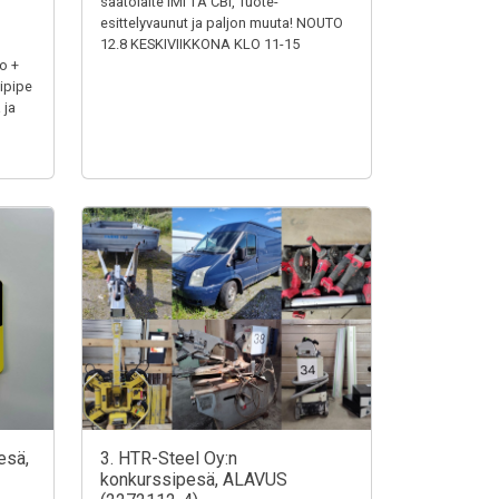
säätölaite IMI TA CBI, Tuote-
esittelyvaunut ja paljon muuta! NOUTO
12.8 KESKIVIIKKONA KLO 11-15
o +
ipipe
 ja
esä,
3. HTR-Steel Oy:n
konkurssipesä, ALAVUS