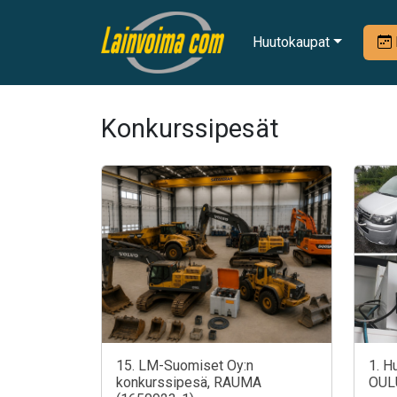
Huutokaupat
Konkurssipesät
15. LM-Suomiset Oy:n
1. H
konkurssipesä, RAUMA
OUL