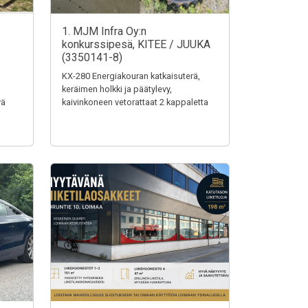
1. MJM Infra Oy:n
konkurssipesä, KITEE / JUUKA
(3350141-8)
KX-280 Energiakouran katkaisuterä,
keräimen holkki ja päätylevy,
vä
kaivinkoneen vetorattaat 2 kappaletta