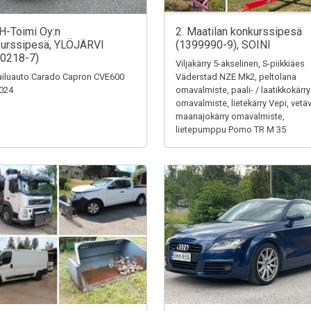
H-Toimi Oy:n
2. Maatilan konkurssipesä
urssipesä, YLÖJÄRVI
(1399990-9), SOINI
0218-7)
Viljakärry 5-akselinen, S-piikkiäes
iluauto Carado Capron CVE600
Väderstad NZE Mk2, peltolana
024
omavalmiste, paali- / laatikkokärry
omavalmiste, lietekärry Vepi, vetä
maanajokärry omavalmiste,
lietepumppu Pomo TR M 35