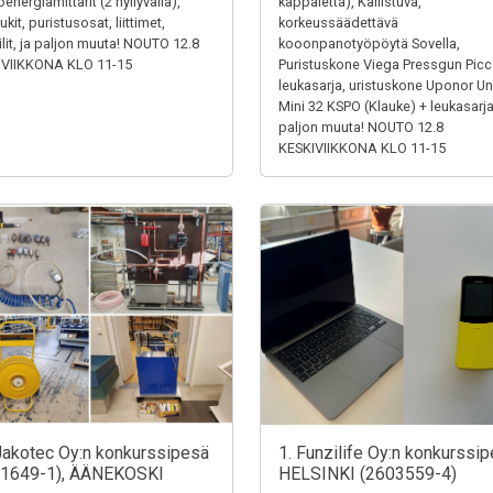
energiamittarit (2 hyllyväliä),
kappaletta), Kallistuva,
kit, puristusosat, liittimet,
korkeussäädettävä
iilit, ja paljon muuta! NOUTO 12.8
kooonpanotyöpöytä Sovella,
IVIIKKONA KLO 11-15
Puristuskone Viega Pressgun Picc
leukasarja, uristuskone Uponor Un
Mini 32 KSPO (Klauke) + leukasarja
paljon muuta! NOUTO 12.8
KESKIVIIKKONA KLO 11-15
Jakotec Oy:n konkurssipesä
1. Funzilife Oy:n konkurssip
31649-1), ÄÄNEKOSKI
HELSINKI (2603559-4)