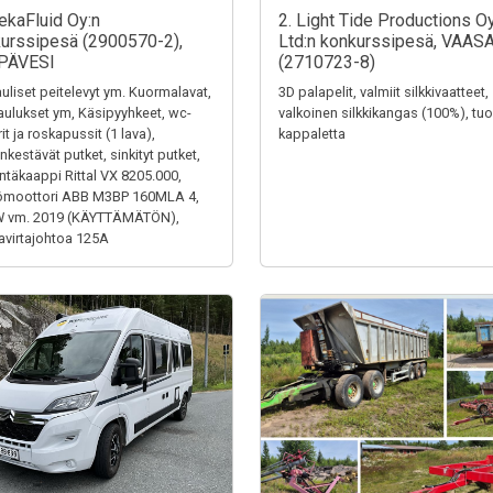
ekaFluid Oy:n
2. Light Tide Productions O
urssipesä (2900570-2),
Ltd:n konkurssipesä, VAAS
PÄVESI
(2710723-8)
uliset peitelevyt ym. Kuormalavat,
3D palapelit, valmiit silkkivaatteet,
aulukset ym, Käsipyyhkeet, wc-
valkoinen silkkikangas (100%), tuol
it ja roskapussit (1 lava),
kappaletta
kestävät putket, sinkityt putket,
ntäkaappi Rittal VX 8205.000,
ömoottori ABB M3BP 160MLA 4,
W vm. 2019 (KÄYTTÄMÄTÖN),
virtajohtoa 125A