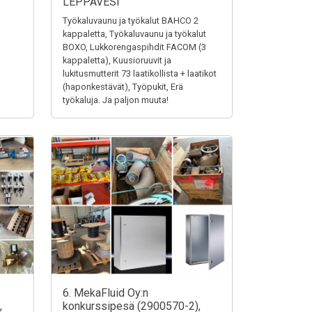
LEPPÄVESI
Työkaluvaunu ja työkalut BAHCO 2
kappaletta, Työkaluvaunu ja työkalut
BOXO, Lukkorengaspihdit FACOM (3
kappaletta), Kuusioruuvit ja
lukitusmutterit 73 laatikollista + laatikot
(haponkestävät), Työpukit, Erä
työkaluja. Ja paljon muuta!
6. MekaFluid Oy:n
,
konkurssipesä (2900570-2),