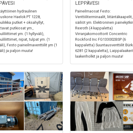
PÄVESI
LEPPÄVESI
äyttöinen hydraulinen
Paineilmaosat Festo:
tuskone Haelok PT 1228,
Venttiiliterminaalit, liitäntäkaapelit,
uliikka putket + oksahyllyt,
säiliöt ym. Elektroninen painekytki
ttavat putkiosat ym.,
Rexroth (4 kappaletta)
liliittimet ym. (1 hyllyväli),
Virranjakomoottorit Concentric
liliittimet, nipat, tulpat ym. (1
Rockford Inc FG133002BSP (6
äli), Festo paineilmaventtiilit ym (1
kappaletta) Suuntausventtiilit Bürk
äli) ja paljon muuta!
6281 (2 kappaletta), Laippalaakerit
laakeriholkit ja paljon muuta!