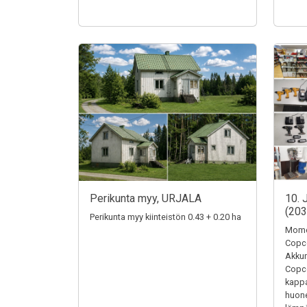
Perikunta myy, URJALA
10. 
(20
Perikunta myy kiinteistön 0.43 + 0.20 ha
Momen
Copc
Akkum
Copc
kappa
huone