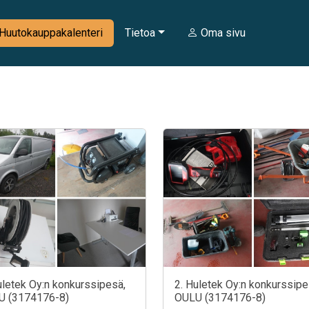
Huutokauppakalenteri
Tietoa
Oma sivu
uletek Oy:n konkurssipesä,
2. Huletek Oy:n konkurssipe
U (3174176-8)
OULU (3174176-8)