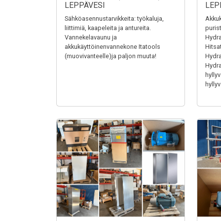
LEPPÄVESI
LEP
Sähköasennustarvikkeita: työkaluja,
Akkuk
liittimiä, kaapeleita ja antureita.
puris
Vannekelavaunu ja
Hydra
akkukäyttöinenvannekone Itatools
Hitsa
(muovivanteelle)ja paljon muuta!
Hydrau
Hydrau
hyllyv
hyllyv