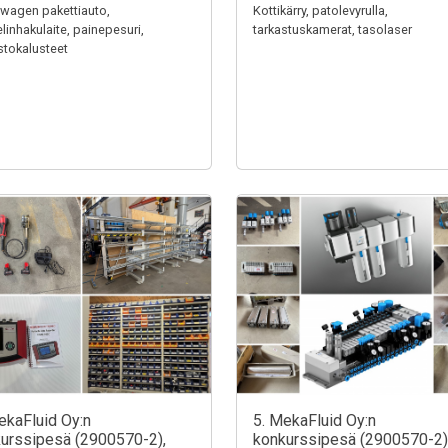
wagen pakettiauto,
Kottikärry, patolevyrulla,
linhakulaite, painepesuri,
tarkastuskamerat, tasolaser
stokalusteet
ekaFluid Oy:n
5. MekaFluid Oy:n
urssipesä (2900570-2),
konkurssipesä (2900570-2)