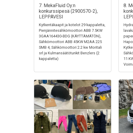
7. MekaFluid Oy:n
8. M
konkurssipesä (2900570-2),
konk
LEPPÄVESI
LEP
Kytkentäkaapit ja kotelot 29 kappaletta,
Hydra
Pienjännitesähkömoottori ABB 7.5KW
lavak
3GAA164430-BDG (KÄYTTÄMÄTÖN),
paper
Sähkömoottori ABB 45KW M2AA 225
Hapon
SMB 4, Sähkömoottori 2.2 kw Moritali
Kytke
srl ja Kulmansäätötunkit Benzlers (2
Sähk
kappaletta)
11 K
Voima