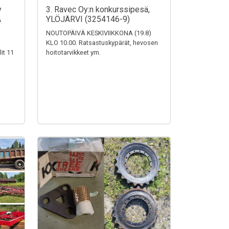
y
3. Ravec Oy:n konkurssipesä,
A
YLÖJÄRVI (3254146-9)
NOUTOPÄIVÄ KESKIVIIKKONA (19.8)
KLO 10.00. Ratsastuskypärät, hevosen
it 11
hoitotarvikkeet ym.