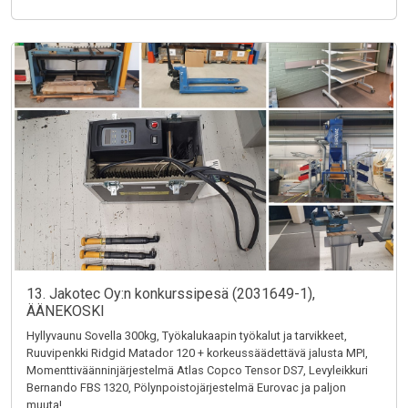
13. Jakotec Oy:n konkurssipesä (2031649-1),
ÄÄNEKOSKI
Hyllyvaunu Sovella 300kg, Työkalukaapin työkalut ja tarvikkeet,
Ruuvipenkki Ridgid Matador 120 + korkeussäädettävä jalusta MPI,
Momenttiväänninjärjestelmä Atlas Copco Tensor DS7, Levyleikkuri
Bernando FBS 1320, Pölynpoistojärjestelmä Eurovac ja paljon
muuta!