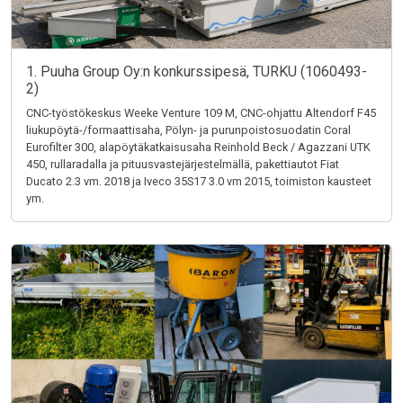
1. Puuha Group Oy:n konkurssipesä, TURKU (1060493-
2)
CNC-työstökeskus Weeke Venture 109 M, CNC-ohjattu Altendorf F45
liukupöytä-/formaattisaha, Pölyn- ja purunpoistosuodatin Coral
Eurofilter 300, alapöytäkatkaisusaha Reinhold Beck / Agazzani UTK
450, rullaradalla ja pituusvastejärjestelmällä, pakettiautot Fiat
Ducato 2.3 vm. 2018 ja Iveco 35S17 3.0 vm 2015, toimiston kausteet
ym.