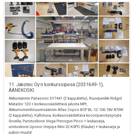
11. Jakotec Oy:n konkurssipesä (2031649-1),
ÄÄNEKOSKI
Akkuväännin Panasonic EY7441 (2 kappaletta), Ruuvipenkki Ridgid
Matador 120 + korkeussäädettävä jalusta MPI,
Akkumomenttiruuvinväännin Atlas Copco BCP BL-12-106 18V 870W
(2 kappaletta), Kallistuva, korkeussäädettävä kooonpanotyöpöytä
Sovella, Puristuskone Viega Pressgun Picco + leukasarja,
uristuskone Uponor Unipipe Mini 32 KSPO (Klauke) + leukasarja ja
paljon muuta!