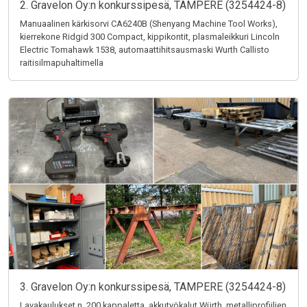
2. Gravelon Oy:n konkurssipesä, TAMPERE (3254424-8)
Manuaalinen kärkisorvi CA6240B (Shenyang Machine Tool Works),
kierrekone Ridgid 300 Compact, kippikontit, plasmaleikkuri Lincoln
Electric Tomahawk 1538, automaattihitsausmaski Wurth Callisto
raitisilmapuhaltimella
3. Gravelon Oy:n konkurssipesä, TAMPERE (3254424-8)
Lavakaulukset n. 200 kappaletta, akkutyökalut Würth, metalliprofiilien