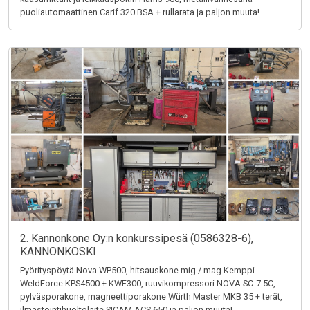
puoliautomaattinen Carif 320 BSA + rullarata ja paljon muuta!
2. Kannonkone Oy:n konkurssipesä (0586328-6),
KANNONKOSKI
Pyörityspöytä Nova WP500, hitsauskone mig / mag Kemppi
WeldForce KPS4500 + KWF300, ruuvikompressori NOVA SC-7.5C,
pylväsporakone, magneettiporakone Würth Master MKB 35 + terät,
ilmastointihuoltolaite SICAM ACS 650 ja paljon muuta!