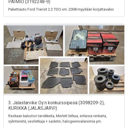
PAIMIO (3192248-9)
Pakettiauto Ford Transit 2.2 TDCi vm. 2008 myydään korjattavaksi
3. Jalastarvike Oy:n konkurssipesä (3098209-2),
KURIKKA (JALASJÄRVI)
Raskaan kaluston tarvikkeita, Merlett letkua, erilaisia renkaita,
sylintereitä, vesiletkuja + sadetin, halogeenivalaisimia ym.