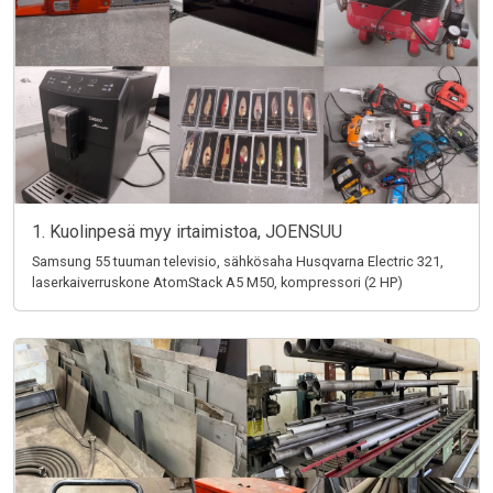
1. Kuolinpesä myy irtaimistoa, JOENSUU
Samsung 55 tuuman televisio, sähkösaha Husqvarna Electric 321,
laserkaiverruskone AtomStack A5 M50, kompressori (2 HP)