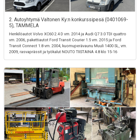
2. Autoyhtymä Valtonen Ky:n konkurssipesä (0401069-
5), TAMMELA
Henkilöautot Volvo XC60 2.4 D vm. 2014 ja Audi Q7 3.0 TDI quattro
vm. 2006, pakettiautot Ford Transit Courier 1.5 vm. 2015 ja Ford
Transit Connect 1.8 vm. 2004, kuomuperävaunu Muuli 1400 SL, vm.
2009, rasvaprässit ja työkalut NOUTO TIISTAINA 4.8 klo 15-16