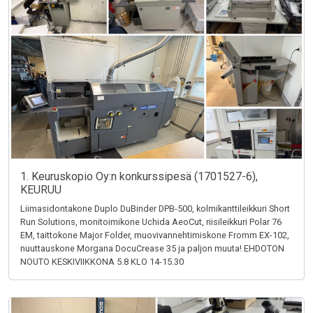
1. Keuruskopio Oy:n konkurssipesä (1701527-6),
KEURUU
Liimasidontakone Duplo DuBinder DPB-500, kolmikanttileikkuri Short
Run Solutions, monitoimikone Uchida AeoCut, riisileikkuri Polar 76
EM, taittokone Major Folder, muovivannehtimiskone Fromm EX-102,
nuuttauskone Morgana DocuCrease 35 ja paljon muuta! EHDOTON
NOUTO KESKIVIIKKONA 5.8 KLO 14-15.30