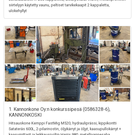
siirtelyyn käytetty vaunu, peltiset tarvikekaapit 2 kappaletta,
ulokehyllyt
1. Kannonkone Oy:n konkurssipesä (0586328-6),
KANNONKOSKI
Hitsauskone Kemppi FastMig M520, hydrauliprässi, kippikontti
Satateräs 600L, 2-pilarinostin, öljykärryt ja öljyt, kaasupullokärryt +
kaasumittarit ja leikkauspoltin Harris 980, metallivannesaha