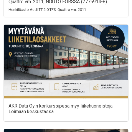
Quattro vm. 2011, NOUTO FORSSA (2775914-8)
Henkilöauto Audi TT 2.0 TFSI Quattro vm. 2011
AKR Data Oy:n konkurssipesä myy liikehuoneistoja
Loimaan keskustassa