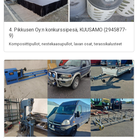
4. Pikkusen Oy:n konkurssipesä, KUUSAMO (2945877-
9)
Komposiittipullot, nestekaasupullot, lavan osat, terassikalusteet