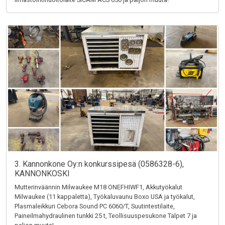
3. Kannonkone Oy:n konkurssipesä (0586328-6),
KANNONKOSKI
Mutterinväännin Milwaukee M18 ONEFHIWF1, Akkutyökalut
Milwaukee (11 kappaletta), Työkaluvaunu Boxo USA ja työkalut,
Plasmaleikkuri Cebora Sound PC 6060/T, Suutintestilaite,
Paineilmahydraulinen tunkki 25 t, Teollisuuspesukone Talpet 7 ja