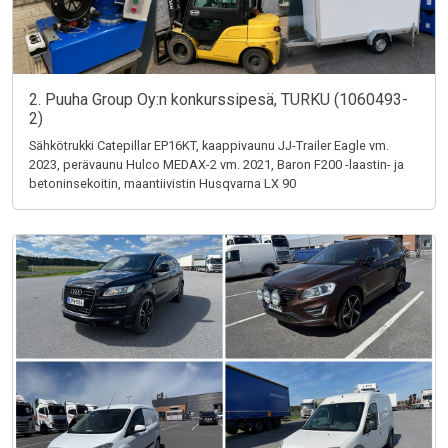
2. Puuha Group Oy:n konkurssipesä, TURKU (1060493-
2)
Sähkötrukki Catepillar EP16KT, kaappivaunu JJ-Trailer Eagle vm.
2023, perävaunu Hulco MEDAX-2 vm. 2021, Baron F200 -laastin- ja
betoninsekoitin, maantiivistin Husqvarna LX 90