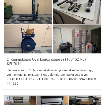
2. Keuruskopio Oy:n konkurssipesä (1701527-6),
KEURUU
Pinoamisvaunu Rocla, vannekelavaunu ja vannekiristin Swestrap,
voimanitojat ja -reijittäjä (4 kappaletta), toimistokalusteet ym
KOHTEITA LISÄTTY 28.7 EHDOTON NOUTO KESKIVIIKKONA 5.8 KLO
14-15.30