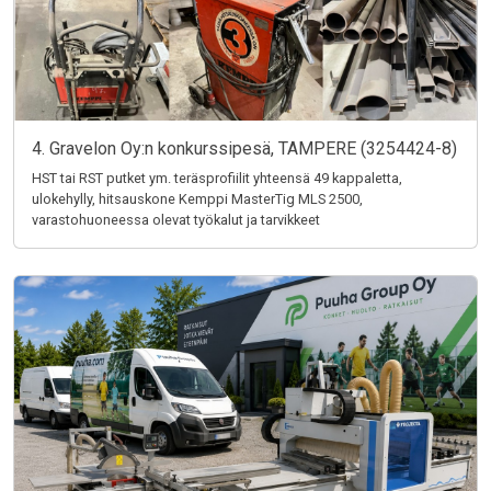
4. Gravelon Oy:n konkurssipesä, TAMPERE (3254424-8)
HST tai RST putket ym. teräsprofiilit yhteensä 49 kappaletta,
ulokehylly, hitsauskone Kemppi MasterTig MLS 2500,
varastohuoneessa olevat työkalut ja tarvikkeet