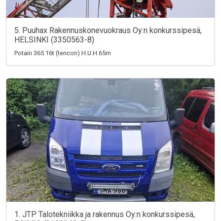
5. Puuhax Rakennuskonevuokraus Oy:n konkurssipesä,
HELSINKI (3350563-8)
Potain 365 16t (tencon) H.U.H 65m
1. JTP Talotekniikka ja rakennus Oy:n konkurssipesä,