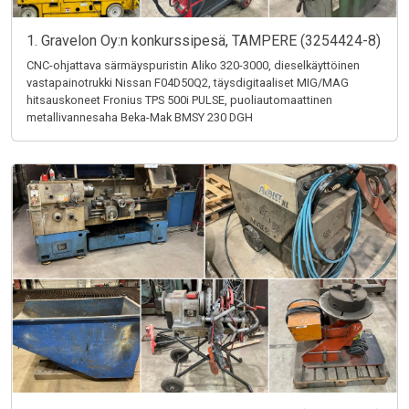
1. Gravelon Oy:n konkurssipesä, TAMPERE (3254424-8)
CNC-ohjattava särmäyspuristin Aliko 320-3000, dieselkäyttöinen
vastapainotrukki Nissan F04D50Q2, täysdigitaaliset MIG/MAG
hitsauskoneet Fronius TPS 500i PULSE, puoliautomaattinen
metallivannesaha Beka-Mak BMSY 230 DGH