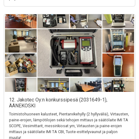
12. Jakotec Oy:n konkurssipesä (2031649-1),
ÄÄNEKOSKI
Toimistohuoneen kalusteet, Pientarvikehylly (2 hyllyväliä), Virtausten,
paine-erojen, lämpötilojen sekä tehojen mittaus ja säätölaite IMI TA
SCOPE, Vesimittarit, messinkiosat ym, Virtausten ja paine-erojen
mittaus ja säätölaite IMI TA CBI, Tuote-esittelyvaunut ja paljon
muuta!