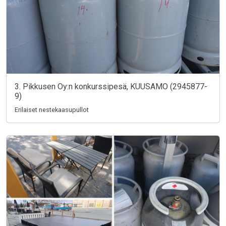
3. Pikkusen Oy:n konkurssipesä, KUUSAMO (2945877-
9)
Erilaiset nestekaasupullot