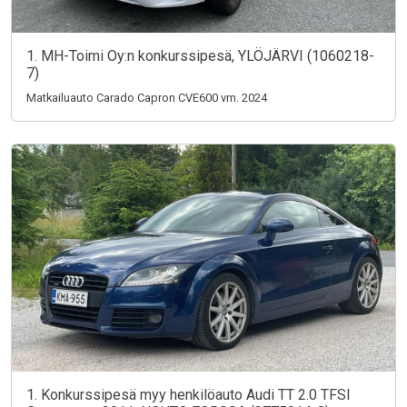
1. MH-Toimi Oy:n konkurssipesä, YLÖJÄRVI (1060218-
7)
Matkailuauto Carado Capron CVE600 vm. 2024
1. Konkurssipesä myy henkilöauto Audi TT 2.0 TFSI