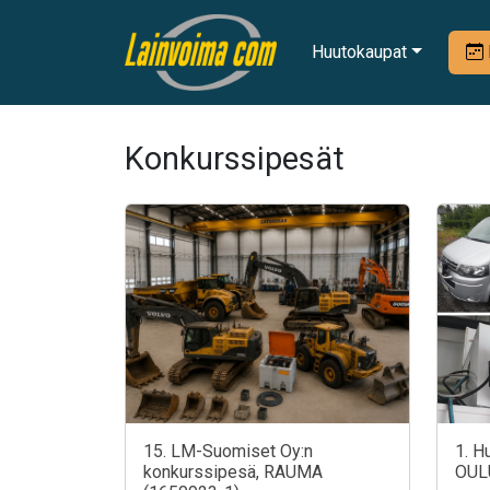
Huutokaupat
Konkurssipesät
15. LM-Suomiset Oy:n
1. H
konkurssipesä, RAUMA
OUL