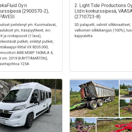
ekaFluid Oy:n
2. Light Tide Productions O
urssipesä (2900570-2),
Ltd:n konkurssipesä, VAAS
PÄVESI
(2710723-8)
uliset peitelevyt ym. Kuormalavat,
3D palapelit, valmiit silkkivaatteet,
aulukset ym, Käsipyyhkeet, wc-
valkoinen silkkikangas (100%), tuol
it ja roskapussit (1 lava),
kappaletta
kestävät putket, sinkityt putket,
ntäkaappi Rittal VX 8205.000,
ömoottori ABB M3BP 160MLA 4,
W vm. 2019 (KÄYTTÄMÄTÖN),
virtajohtoa 125A