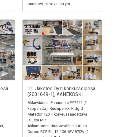
puusorvi, siirtovaunu ym.
pesä
11. Jakotec Oy:n konkurssipesä
(2031649-1), ÄÄNEKOSKI
Akkuväännin Panasonic EY7441 (2
kappaletta), Ruuvipenkki Ridgid
Matador 120 + korkeussäädettävä
jalusta MPI,
et,
Akkumomenttiruuvinväännin Atlas
Copco BCP BL-12-106 18V 870W (2