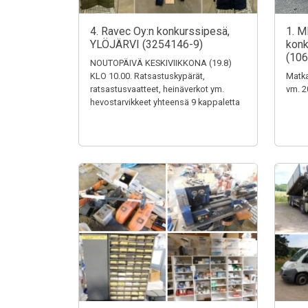
4. Ravec Oy:n konkurssipesä,
1. M
YLÖJÄRVI (3254146-9)
konk
(106
NOUTOPÄIVÄ KESKIVIIKKONA (19.8)
KLO 10.00. Ratsastuskypärät,
Matka
ratsastusvaatteet, heinäverkot ym.
vm. 2
hevostarvikkeet yhteensä 9 kappaletta