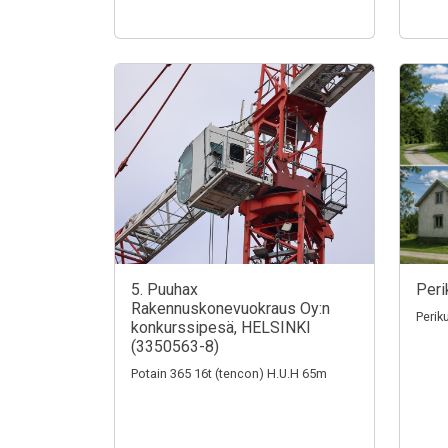
5. Puuhax
Peri
Rakennuskonevuokraus Oy:n
Perik
konkurssipesä, HELSINKI
(3350563-8)
Potain 365 16t (tencon) H.U.H 65m