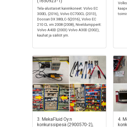
(1650923-1)
Volks
Tela-alustaiset kaivinkoneet: Volvo EC
kaape
300EL (2016), Volvo EC700CL (2013),
toimi
Doosan DX 380LC-5(2016), Volvo EC
210 CL vm 2008 (2008), Niveldumpperit:
Volvo A40D (2003) Volvo A30D (2002),
kauhat ja säiliöt ym.
3. MekaFluid Oy:n
4. M
konkurssipesä (2900570-2),
konk