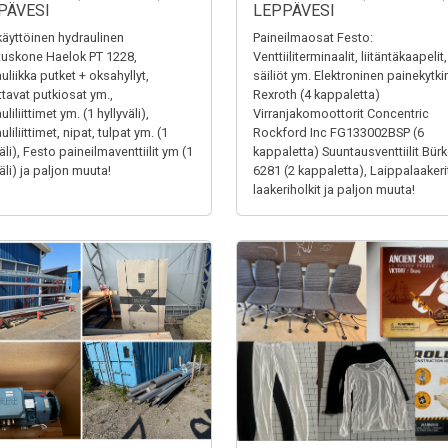
PÄVESI
LEPPÄVESI
äyttöinen hydraulinen
Paineilmaosat Festo:
tuskone Haelok PT 1228,
Venttiiliterminaalit, liitäntäkaapelit,
uliikka putket + oksahyllyt,
säiliöt ym. Elektroninen painekytki
ttavat putkiosat ym.,
Rexroth (4 kappaletta)
liliittimet ym. (1 hyllyväli),
Virranjakomoottorit Concentric
liliittimet, nipat, tulpat ym. (1
Rockford Inc FG133002BSP (6
äli), Festo paineilmaventtiilit ym (1
kappaletta) Suuntausventtiilit Bürk
äli) ja paljon muuta!
6281 (2 kappaletta), Laippalaakerit
laakeriholkit ja paljon muuta!