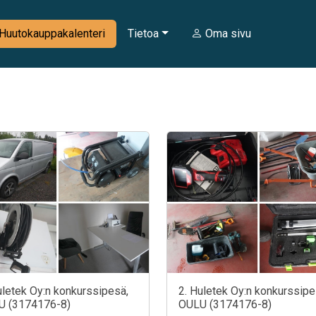
Huutokauppakalenteri
Tietoa
Oma sivu
uletek Oy:n konkurssipesä,
2. Huletek Oy:n konkurssipe
U (3174176-8)
OULU (3174176-8)