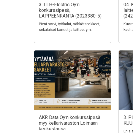
3. LLH-Electric Oy:n
04. 
konkurssipesä,
lait
LAPPEENRANTA (2023380-5)
(242
Pieni sorvi, työkalut, sähkötarvikkeet,
Kuorm
sekalaiset koneet ja laitteet ym.
kauha
AKR Data Oy:n konkurssipesä
3. P
myy kellarivaraston Loimaan
KUU
keskustassa
Erila