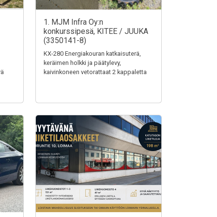
1. MJM Infra Oy:n
konkurssipesä, KITEE / JUUKA
(3350141-8)
KX-280 Energiakouran katkaisuterä,
keräimen holkki ja päätylevy,
vä
kaivinkoneen vetorattaat 2 kappaletta