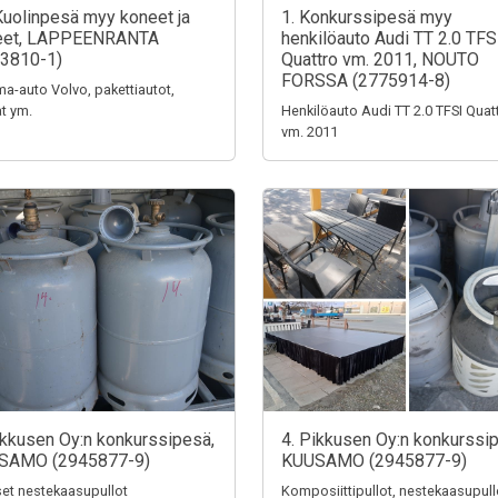
Kuolinpesä myy koneet ja
1. Konkurssipesä myy
teet, LAPPEENRANTA
henkilöauto Audi TT 2.0 TFS
3810-1)
Quattro vm. 2011, NOUTO
FORSSA (2775914-8)
a-auto Volvo, pakettiautot,
t ym.
Henkilöauto Audi TT 2.0 TFSI Quat
vm. 2011
ikkusen Oy:n konkurssipesä,
4. Pikkusen Oy:n konkurssi
SAMO (2945877-9)
KUUSAMO (2945877-9)
iset nestekaasupullot
Komposiittipullot, nestekaasupull