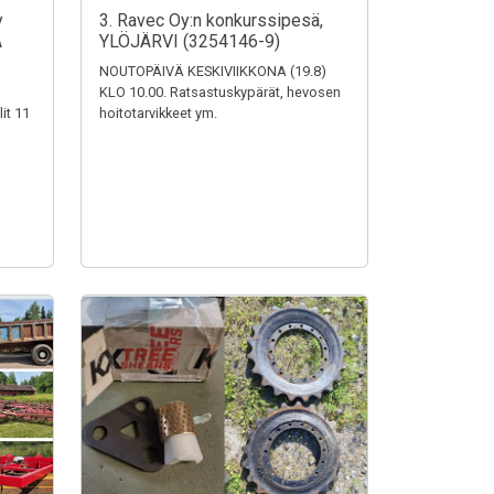
y
3. Ravec Oy:n konkurssipesä,
A
YLÖJÄRVI (3254146-9)
NOUTOPÄIVÄ KESKIVIIKKONA (19.8)
KLO 10.00. Ratsastuskypärät, hevosen
it 11
hoitotarvikkeet ym.