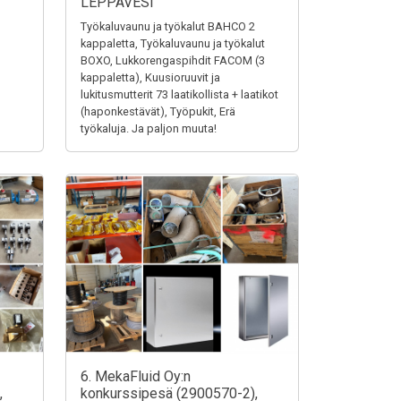
LEPPÄVESI
Työkaluvaunu ja työkalut BAHCO 2
kappaletta, Työkaluvaunu ja työkalut
BOXO, Lukkorengaspihdit FACOM (3
kappaletta), Kuusioruuvit ja
lukitusmutterit 73 laatikollista + laatikot
(haponkestävät), Työpukit, Erä
työkaluja. Ja paljon muuta!
6. MekaFluid Oy:n
,
konkurssipesä (2900570-2),