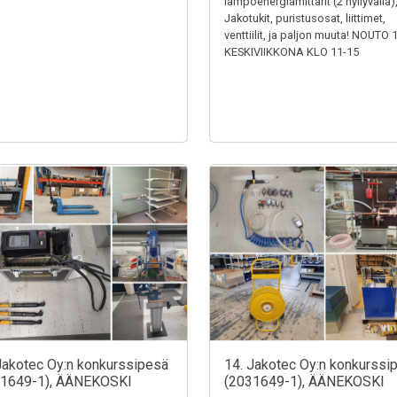
lämpöenergiamittarit (2 hyllyväliä)
Jakotukit, puristusosat, liittimet,
venttiilit, ja paljon muuta! NOUTO 
KESKIVIIKKONA KLO 11-15
Jakotec Oy:n konkurssipesä
14. Jakotec Oy:n konkurssi
31649-1), ÄÄNEKOSKI
(2031649-1), ÄÄNEKOSKI