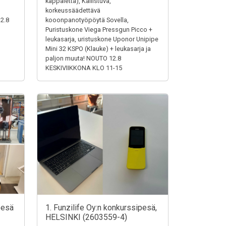
,
kappaletta), Kallistuva,
korkeussäädettävä
12.8
kooonpanotyöpöytä Sovella,
Puristuskone Viega Pressgun Picco +
leukasarja, uristuskone Uponor Unipipe
Mini 32 KSPO (Klauke) + leukasarja ja
paljon muuta! NOUTO 12.8
KESKIVIIKKONA KLO 11-15
pesä
1. Funzilife Oy:n konkurssipesä,
HELSINKI (2603559-4)