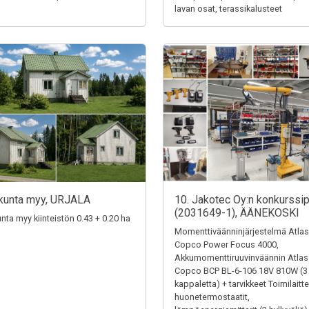
lavan osat, terassikalusteet
kunta myy, URJALA
10. Jakotec Oy:n konkurssi
(2031649-1), ÄÄNEKOSKI
unta myy kiinteistön 0.43 + 0.20 ha
Momenttiväänninjärjestelmä Atlas
Copco Power Focus 4000,
Akkumomenttiruuvinväännin Atlas
Copco BCP BL-6-106 18V 810W (3
kappaletta) + tarvikkeet Toimilaitte
huonetermostaatit,