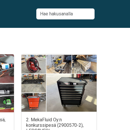
sä,
2. MekaFluid Oy:n
konkurssipesä (2900570-2),