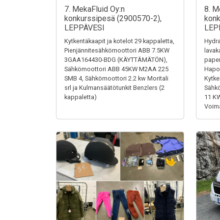
7. MekaFluid Oy:n
8. M
konkurssipesä (2900570-2),
konk
LEPPÄVESI
LEP
Kytkentäkaapit ja kotelot 29 kappaletta,
Hydra
Pienjännitesähkömoottori ABB 7.5KW
lavak
3GAA164430-BDG (KÄYTTÄMÄTÖN),
paper
Sähkömoottori ABB 45KW M2AA 225
Hapon
SMB 4, Sähkömoottori 2.2 kw Moritali
Kytke
srl ja Kulmansäätötunkit Benzlers (2
Sähk
kappaletta)
11 K
Voima