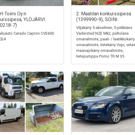
H-Toimi Oy:n
2. Maatilan konkurssipesä
urssipesä, YLÖJÄRVI
(1399990-9), SOINI
0218-7)
Viljakärry 5-akselinen, S-piikkiäes
iluauto Carado Capron CVE600
Väderstad NZE Mk2, peltolana
024
omavalmiste, paali- / laatikkokärry
omavalmiste, lietekärry Vepi, vetä
maanajokärry omavalmiste,
lietepumppu Pomo TR M 35