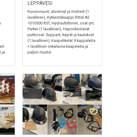
LEPPÄVESI
Kuusioruuvit, aluslevyt ja mutterit (1
lavallinen), Kytkentäkaappi Rittal AE
n
1010500 RST, Hydraulliittimet, osat ym.
Parker (1 lavallinen), Haponkestävät
putkiosat: Supparit, käyrät ja kaulukset
(1 lavallinen), Kaapelikelat 9 kappaletta
ert
+ lavallinen sekalaisia kaapeleita ja
 ja
paljon muuta!