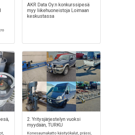
AKR Data Oy:n konkurssipesä
I
myy liikehuoneistoja Loimaan
keskustassa
tro
pesä,
2. Yritysjärjestelyn vuoksi
myydään, TURKU
ot,
Konesaumakatto käsityökalut, prässi,