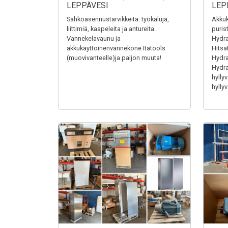
LEPPÄVESI
LEP
Sähköasennustarvikkeita: työkaluja,
Akkuk
liittimiä, kaapeleita ja antureita.
puris
Vannekelavaunu ja
Hydra
akkukäyttöinenvannekone Itatools
Hitsa
(muovivanteelle)ja paljon muuta!
Hydrau
Hydrau
hyllyv
hyllyv