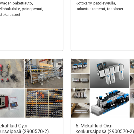
wagen pakettiauto,
Kottikärry, patolevyrulla,
linhakulaite, painepesuri,
tarkastuskamerat, tasolaser
stokalusteet
ekaFluid Oy:n
5. MekaFluid Oy:n
urssipesä (2900570-2),
konkurssipesä (2900570-2)