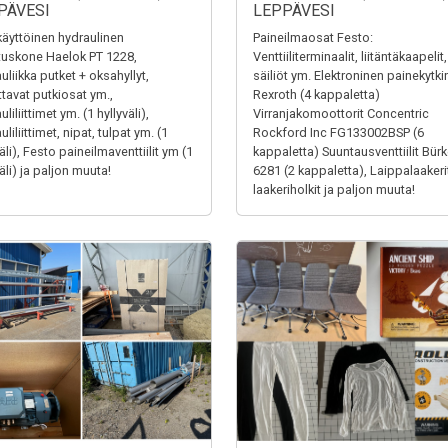
PÄVESI
LEPPÄVESI
äyttöinen hydraulinen
Paineilmaosat Festo:
tuskone Haelok PT 1228,
Venttiiliterminaalit, liitäntäkaapelit,
uliikka putket + oksahyllyt,
säiliöt ym. Elektroninen painekytki
ttavat putkiosat ym.,
Rexroth (4 kappaletta)
liliittimet ym. (1 hyllyväli),
Virranjakomoottorit Concentric
liliittimet, nipat, tulpat ym. (1
Rockford Inc FG133002BSP (6
äli), Festo paineilmaventtiilit ym (1
kappaletta) Suuntausventtiilit Bürk
äli) ja paljon muuta!
6281 (2 kappaletta), Laippalaakerit
laakeriholkit ja paljon muuta!