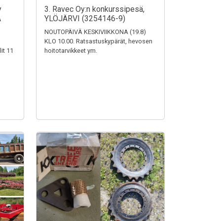
y
3. Ravec Oy:n konkurssipesä,
A
YLÖJÄRVI (3254146-9)
NOUTOPÄIVÄ KESKIVIIKKONA (19.8)
KLO 10.00. Ratsastuskypärät, hevosen
it 11
hoitotarvikkeet ym.