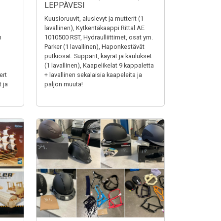
LEPPÄVESI
Kuusioruuvit, aluslevyt ja mutterit (1
lavallinen), Kytkentäkaappi Rittal AE
n
1010500 RST, Hydraulliittimet, osat ym.
Parker (1 lavallinen), Haponkestävät
putkiosat: Supparit, käyrät ja kaulukset
(1 lavallinen), Kaapelikelat 9 kappaletta
ert
+ lavallinen sekalaisia kaapeleita ja
 ja
paljon muuta!