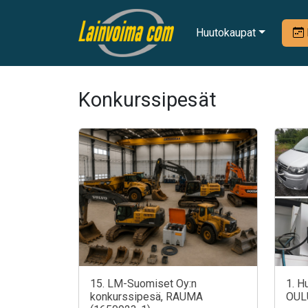
Huutokaupat
Konkurssipesät
15. LM-Suomiset Oy:n
1. H
konkurssipesä, RAUMA
OUL