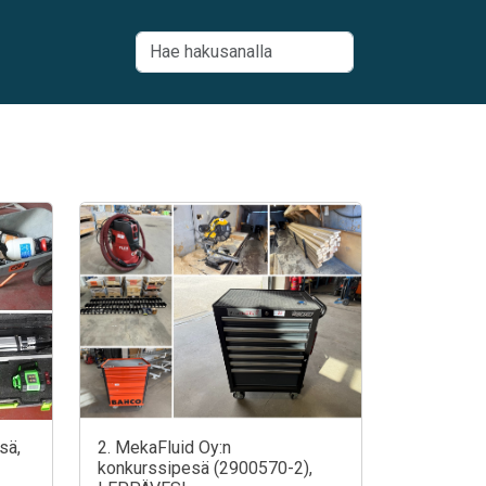
sä,
2. MekaFluid Oy:n
konkurssipesä (2900570-2),