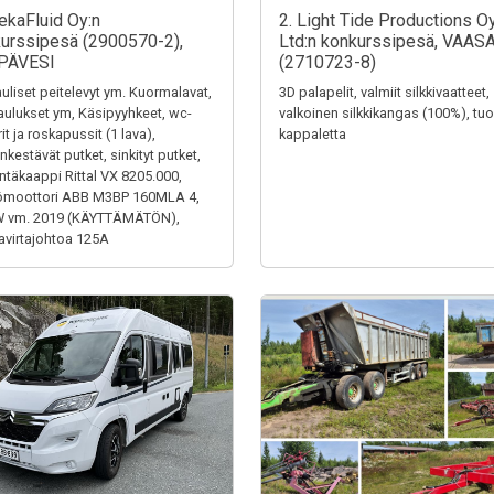
ekaFluid Oy:n
2. Light Tide Productions O
urssipesä (2900570-2),
Ltd:n konkurssipesä, VAAS
PÄVESI
(2710723-8)
uliset peitelevyt ym. Kuormalavat,
3D palapelit, valmiit silkkivaatteet,
aulukset ym, Käsipyyhkeet, wc-
valkoinen silkkikangas (100%), tuol
it ja roskapussit (1 lava),
kappaletta
kestävät putket, sinkityt putket,
ntäkaappi Rittal VX 8205.000,
ömoottori ABB M3BP 160MLA 4,
W vm. 2019 (KÄYTTÄMÄTÖN),
virtajohtoa 125A