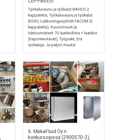
LEPPÄVESI
Työkaluvaunu ja työkalut BAHCO 2
kappaletta, Työkaluvaunu ja työkalut
BOXO, Lukkorengaspihdit FACOM (3
kappaletta), Kuusioruuvit ja
lukitusmutterit 73 laatikollista + laatikot
(haponkestävät), Työpukit, Erä
työkaluja. Ja paljon muuta!
6. MekaFluid Oy:n
,
konkurssipesä (2900570-2),