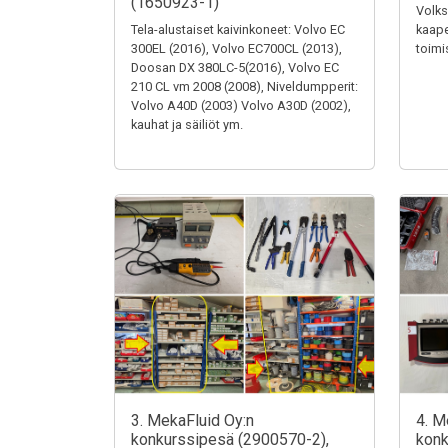
(1650923-1)
Volks
Tela-alustaiset kaivinkoneet: Volvo EC
kaape
300EL (2016), Volvo EC700CL (2013),
toimi
Doosan DX 380LC-5(2016), Volvo EC
210 CL vm 2008 (2008), Niveldumpperit:
Volvo A40D (2003) Volvo A30D (2002),
kauhat ja säiliöt ym.
3. MekaFluid Oy:n
4. M
konkurssipesä (2900570-2),
konk