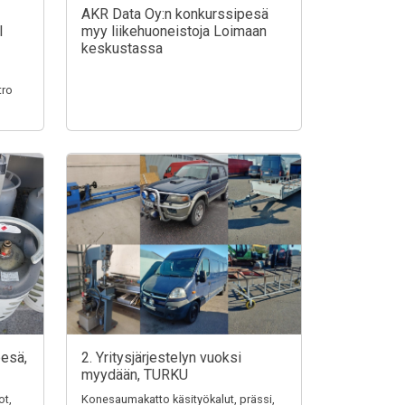
AKR Data Oy:n konkurssipesä
I
myy liikehuoneistoja Loimaan
keskustassa
tro
pesä,
2. Yritysjärjestelyn vuoksi
myydään, TURKU
ot,
Konesaumakatto käsityökalut, prässi,