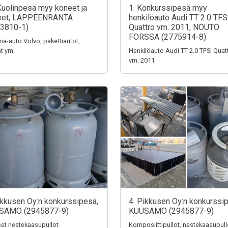
Kuolinpesä myy koneet ja
1. Konkurssipesä myy
teet, LAPPEENRANTA
henkilöauto Audi TT 2.0 TFS
3810-1)
Quattro vm. 2011, NOUTO
FORSSA (2775914-8)
a-auto Volvo, pakettiautot,
t ym.
Henkilöauto Audi TT 2.0 TFSI Quat
vm. 2011
ikkusen Oy:n konkurssipesä,
4. Pikkusen Oy:n konkurssi
SAMO (2945877-9)
KUUSAMO (2945877-9)
iset nestekaasupullot
Komposiittipullot, nestekaasupull