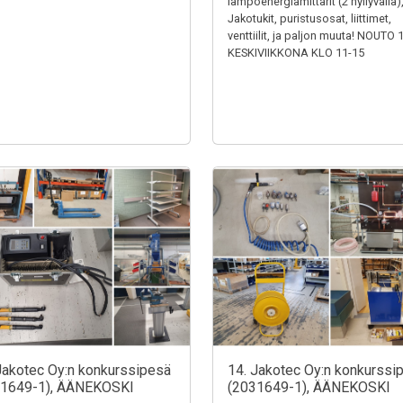
lämpöenergiamittarit (2 hyllyväliä)
Jakotukit, puristusosat, liittimet,
venttiilit, ja paljon muuta! NOUTO 
KESKIVIIKKONA KLO 11-15
Jakotec Oy:n konkurssipesä
14. Jakotec Oy:n konkurssi
31649-1), ÄÄNEKOSKI
(2031649-1), ÄÄNEKOSKI