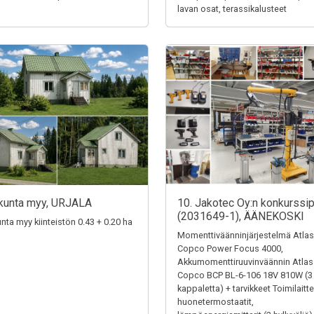
lavan osat, terassikalusteet
kunta myy, URJALA
10. Jakotec Oy:n konkurssi
(2031649-1), ÄÄNEKOSKI
unta myy kiinteistön 0.43 + 0.20 ha
Momenttiväänninjärjestelmä Atlas
Copco Power Focus 4000,
Akkumomenttiruuvinväännin Atlas
Copco BCP BL-6-106 18V 810W (3
kappaletta) + tarvikkeet Toimilaitte
huonetermostaatit,