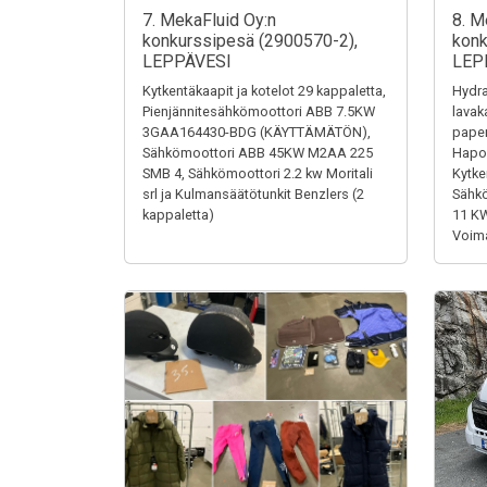
7. MekaFluid Oy:n
8. M
konkurssipesä (2900570-2),
konk
LEPPÄVESI
LEP
Kytkentäkaapit ja kotelot 29 kappaletta,
Hydra
Pienjännitesähkömoottori ABB 7.5KW
lavak
3GAA164430-BDG (KÄYTTÄMÄTÖN),
paper
Sähkömoottori ABB 45KW M2AA 225
Hapon
SMB 4, Sähkömoottori 2.2 kw Moritali
Kytke
srl ja Kulmansäätötunkit Benzlers (2
Sähk
kappaletta)
11 K
Voima