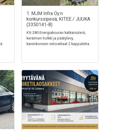
1. MJM Infra Oy:n
konkurssipesä, KITEE / JUUKA
(3350141-8)
KX-280 Energiakouran katkaisuterä,
keräimen holkki ja päätylevy,
vä
kaivinkoneen vetorattaat 2 kappaletta