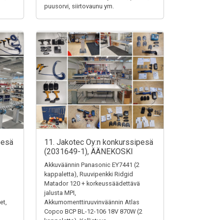
puusorvi, siirtovaunu ym.
pesä
11. Jakotec Oy:n konkurssipesä
(2031649-1), ÄÄNEKOSKI
Akkuväännin Panasonic EY7441 (2
kappaletta), Ruuvipenkki Ridgid
Matador 120 + korkeussäädettävä
jalusta MPI,
et,
Akkumomenttiruuvinväännin Atlas
Copco BCP BL-12-106 18V 870W (2