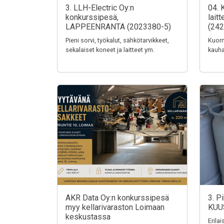
3. LLH-Electric Oy:n
04. 
konkurssipesä,
lait
LAPPEENRANTA (2023380-5)
(242
Pieni sorvi, työkalut, sähkötarvikkeet,
Kuorm
sekalaiset koneet ja laitteet ym.
kauha
AKR Data Oy:n konkurssipesä
3. P
myy kellarivaraston Loimaan
KUU
keskustassa
Erila