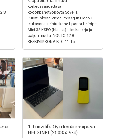
,
kappaletta), Kallistuva,
korkeussäädettävä
12.8
kooonpanotyöpöytä Sovella,
Puristuskone Viega Pressgun Picco +
leukasarja, uristuskone Uponor Unipipe
Mini 32 KSPO (Klauke) + leukasarja ja
paljon muuta! NOUTO 12.8
KESKIVIIKKONA KLO 11-15
pesä
1. Funzilife Oy:n konkurssipesä,
HELSINKI (2603559-4)