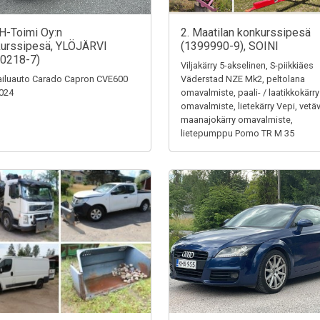
H-Toimi Oy:n
2. Maatilan konkurssipesä
urssipesä, YLÖJÄRVI
(1399990-9), SOINI
0218-7)
Viljakärry 5-akselinen, S-piikkiäes
iluauto Carado Capron CVE600
Väderstad NZE Mk2, peltolana
024
omavalmiste, paali- / laatikkokärry
omavalmiste, lietekärry Vepi, vetä
maanajokärry omavalmiste,
lietepumppu Pomo TR M 35