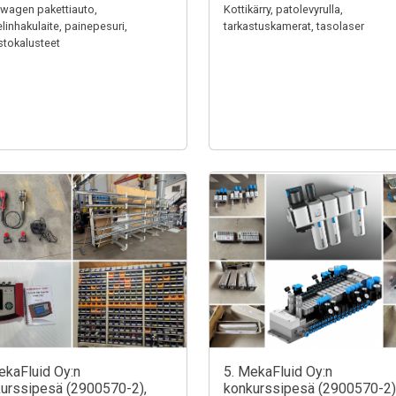
wagen pakettiauto,
Kottikärry, patolevyrulla,
linhakulaite, painepesuri,
tarkastuskamerat, tasolaser
stokalusteet
ekaFluid Oy:n
5. MekaFluid Oy:n
urssipesä (2900570-2),
konkurssipesä (2900570-2)