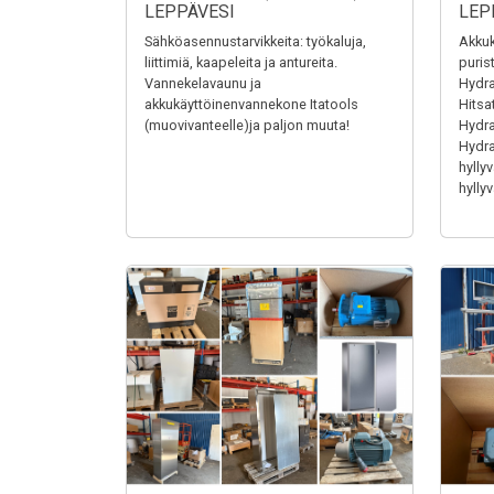
LEPPÄVESI
LEP
Sähköasennustarvikkeita: työkaluja,
Akkuk
liittimiä, kaapeleita ja antureita.
puris
Vannekelavaunu ja
Hydra
akkukäyttöinenvannekone Itatools
Hitsa
(muovivanteelle)ja paljon muuta!
Hydrau
Hydrau
hyllyv
hyllyv