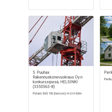
5. Puuhax
Peri
Rakennuskonevuokraus Oy:n
Perik
konkurssipesä, HELSINKI
(3350563-8)
Potain 365 16t (tencon) H.U.H 65m