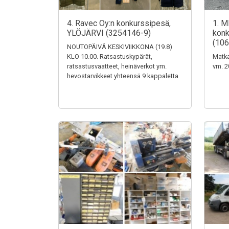
4. Ravec Oy:n konkurssipesä,
1. M
YLÖJÄRVI (3254146-9)
konk
(106
NOUTOPÄIVÄ KESKIVIIKKONA (19.8)
KLO 10.00. Ratsastuskypärät,
Matka
ratsastusvaatteet, heinäverkot ym.
vm. 2
hevostarvikkeet yhteensä 9 kappaletta