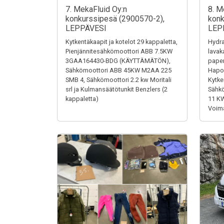
7. MekaFluid Oy:n
8. M
konkurssipesä (2900570-2),
konk
LEPPÄVESI
LEP
Kytkentäkaapit ja kotelot 29 kappaletta,
Hydra
Pienjännitesähkömoottori ABB 7.5KW
lavak
3GAA164430-BDG (KÄYTTÄMÄTÖN),
paper
Sähkömoottori ABB 45KW M2AA 225
Hapon
SMB 4, Sähkömoottori 2.2 kw Moritali
Kytke
srl ja Kulmansäätötunkit Benzlers (2
Sähk
kappaletta)
11 K
Voima