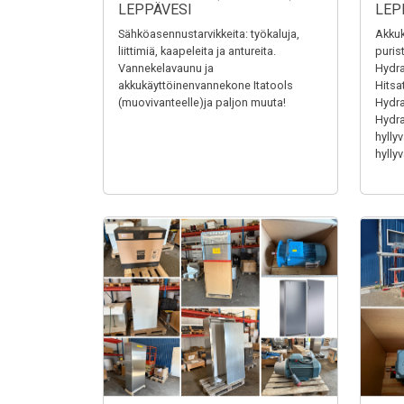
LEPPÄVESI
LEP
Sähköasennustarvikkeita: työkaluja,
Akkuk
liittimiä, kaapeleita ja antureita.
puris
Vannekelavaunu ja
Hydra
akkukäyttöinenvannekone Itatools
Hitsa
(muovivanteelle)ja paljon muuta!
Hydrau
Hydrau
hyllyv
hyllyv