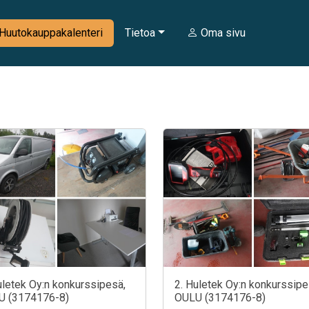
Huutokauppakalenteri
Tietoa
Oma sivu
uletek Oy:n konkurssipesä,
2. Huletek Oy:n konkurssipe
U (3174176-8)
OULU (3174176-8)