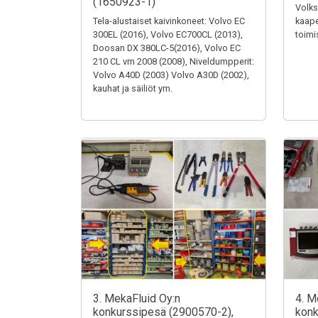
(1650923-1)
Volks
Tela-alustaiset kaivinkoneet: Volvo EC
kaape
300EL (2016), Volvo EC700CL (2013),
toimi
Doosan DX 380LC-5(2016), Volvo EC
210 CL vm 2008 (2008), Niveldumpperit:
Volvo A40D (2003) Volvo A30D (2002),
kauhat ja säiliöt ym.
3. MekaFluid Oy:n
4. M
konkurssipesä (2900570-2),
konk