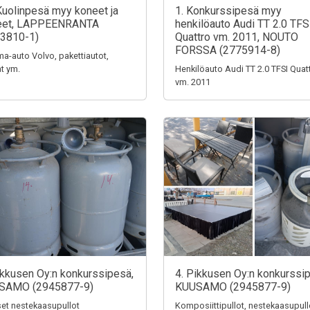
Kuolinpesä myy koneet ja
1. Konkurssipesä myy
teet, LAPPEENRANTA
henkilöauto Audi TT 2.0 TFS
3810-1)
Quattro vm. 2011, NOUTO
FORSSA (2775914-8)
a-auto Volvo, pakettiautot,
t ym.
Henkilöauto Audi TT 2.0 TFSI Quat
vm. 2011
ikkusen Oy:n konkurssipesä,
4. Pikkusen Oy:n konkurssi
SAMO (2945877-9)
KUUSAMO (2945877-9)
iset nestekaasupullot
Komposiittipullot, nestekaasupull