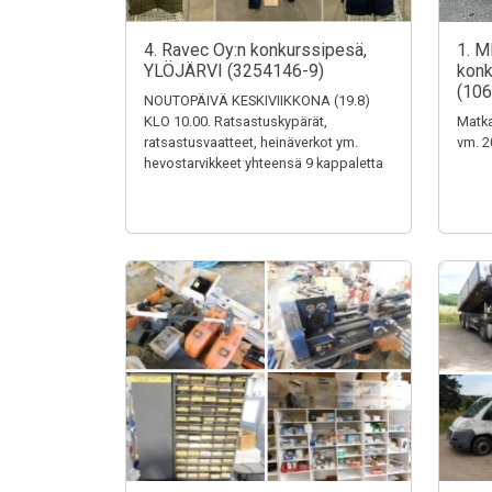
4. Ravec Oy:n konkurssipesä,
1. M
YLÖJÄRVI (3254146-9)
konk
(106
NOUTOPÄIVÄ KESKIVIIKKONA (19.8)
KLO 10.00. Ratsastuskypärät,
Matka
ratsastusvaatteet, heinäverkot ym.
vm. 2
hevostarvikkeet yhteensä 9 kappaletta