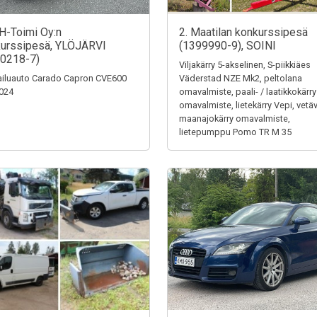
H-Toimi Oy:n
2. Maatilan konkurssipesä
urssipesä, YLÖJÄRVI
(1399990-9), SOINI
0218-7)
Viljakärry 5-akselinen, S-piikkiäes
iluauto Carado Capron CVE600
Väderstad NZE Mk2, peltolana
024
omavalmiste, paali- / laatikkokärry
omavalmiste, lietekärry Vepi, vetä
maanajokärry omavalmiste,
lietepumppu Pomo TR M 35