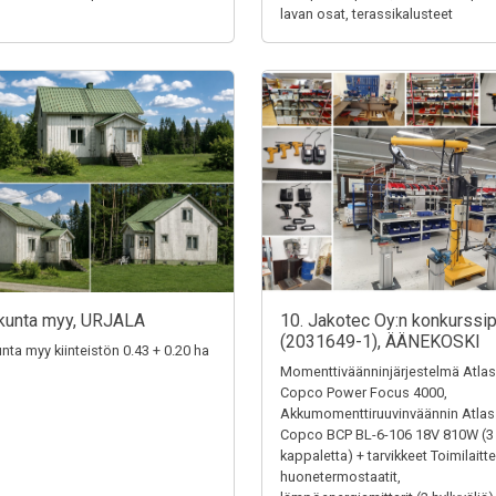
lavan osat, terassikalusteet
kunta myy, URJALA
10. Jakotec Oy:n konkurssi
(2031649-1), ÄÄNEKOSKI
unta myy kiinteistön 0.43 + 0.20 ha
Momenttiväänninjärjestelmä Atlas
Copco Power Focus 4000,
Akkumomenttiruuvinväännin Atlas
Copco BCP BL-6-106 18V 810W (3
kappaletta) + tarvikkeet Toimilaitte
huonetermostaatit,