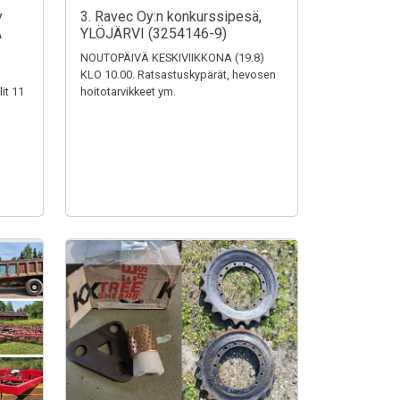
y
3. Ravec Oy:n konkurssipesä,
A
YLÖJÄRVI (3254146-9)
NOUTOPÄIVÄ KESKIVIIKKONA (19.8)
KLO 10.00. Ratsastuskypärät, hevosen
it 11
hoitotarvikkeet ym.