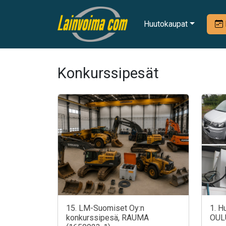
Huutokaupat
Konkurssipesät
15. LM-Suomiset Oy:n
1. H
konkurssipesä, RAUMA
OUL