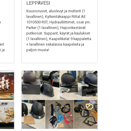
LEPPÄVESI
Kuusioruuvit, aluslevyt ja mutterit (1
lavallinen), Kytkentäkaappi Rittal AE
n
1010500 RST, Hydraulliittimet, osat ym.
Parker (1 lavallinen), Haponkestävät
putkiosat: Supparit, käyrät ja kaulukset
(1 lavallinen), Kaapelikelat 9 kappaletta
ert
+ lavallinen sekalaisia kaapeleita ja
 ja
paljon muuta!