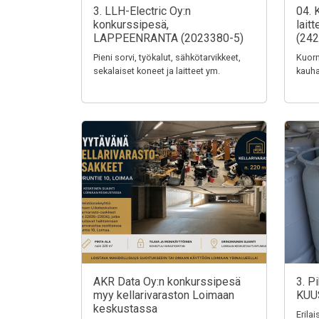
3. LLH-Electric Oy:n
04. 
konkurssipesä,
lait
LAPPEENRANTA (2023380-5)
(242
Pieni sorvi, työkalut, sähkötarvikkeet,
Kuorm
sekalaiset koneet ja laitteet ym.
kauha
AKR Data Oy:n konkurssipesä
3. P
myy kellarivaraston Loimaan
KUU
keskustassa
Erila