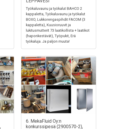
LEPPÄVESI
Työkaluvaunu ja työkalut BAHCO 2
kappaletta, Työkaluvaunu ja työkalut
BOXO, Lukkorengaspihdit FACOM (3
kappaletta), Kuusioruuvit ja
lukitusmutterit 73 laatikollista + laatikot
(haponkestävät), Työpukit, Erä
työkaluja. Ja paljon muuta!
6. MekaFluid Oy:n
,
konkurssipesä (2900570-2),