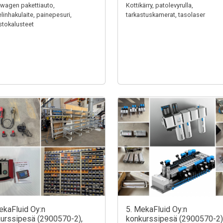
wagen pakettiauto,
Kottikärry, patolevyrulla,
linhakulaite, painepesuri,
tarkastuskamerat, tasolaser
stokalusteet
ekaFluid Oy:n
5. MekaFluid Oy:n
urssipesä (2900570-2),
konkurssipesä (2900570-2)