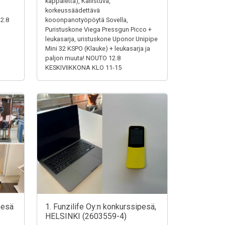
,
kappaletta), Kallistuva,
korkeussäädettävä
12.8
kooonpanotyöpöytä Sovella,
Puristuskone Viega Pressgun Picco +
leukasarja, uristuskone Uponor Unipipe
Mini 32 KSPO (Klauke) + leukasarja ja
paljon muuta! NOUTO 12.8
KESKIVIIKKONA KLO 11-15
pesä
1. Funzilife Oy:n konkurssipesä,
HELSINKI (2603559-4)