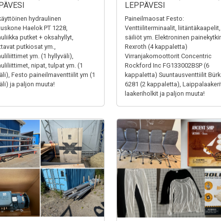
PÄVESI
LEPPÄVESI
äyttöinen hydraulinen
Paineilmaosat Festo:
tuskone Haelok PT 1228,
Venttiiliterminaalit, liitäntäkaapelit,
uliikka putket + oksahyllyt,
säiliöt ym. Elektroninen painekytki
ttavat putkiosat ym.,
Rexroth (4 kappaletta)
liliittimet ym. (1 hyllyväli),
Virranjakomoottorit Concentric
liliittimet, nipat, tulpat ym. (1
Rockford Inc FG133002BSP (6
äli), Festo paineilmaventtiilit ym (1
kappaletta) Suuntausventtiilit Bürk
äli) ja paljon muuta!
6281 (2 kappaletta), Laippalaakerit
laakeriholkit ja paljon muuta!