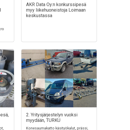
AKR Data Oy:n konkurssipesä
I
myy liikehuoneistoja Loimaan
keskustassa
tro
pesä,
2. Yritysjärjestelyn vuoksi
myydään, TURKU
ot,
Konesaumakatto käsityökalut, prässi,