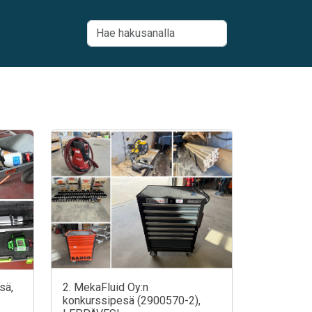
sä,
2. MekaFluid Oy:n
konkurssipesä (2900570-2),