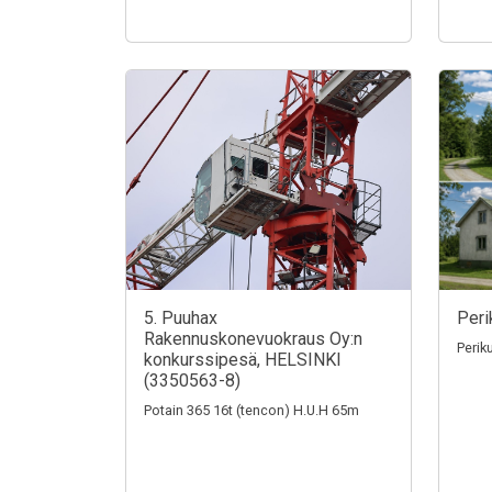
5. Puuhax
Peri
Rakennuskonevuokraus Oy:n
Perik
konkurssipesä, HELSINKI
(3350563-8)
Potain 365 16t (tencon) H.U.H 65m