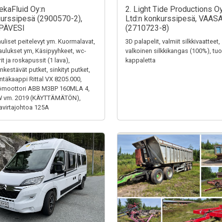
ekaFluid Oy:n
2. Light Tide Productions O
urssipesä (2900570-2),
Ltd:n konkurssipesä, VAAS
PÄVESI
(2710723-8)
uliset peitelevyt ym. Kuormalavat,
3D palapelit, valmiit silkkivaatteet,
aulukset ym, Käsipyyhkeet, wc-
valkoinen silkkikangas (100%), tuol
it ja roskapussit (1 lava),
kappaletta
kestävät putket, sinkityt putket,
ntäkaappi Rittal VX 8205.000,
ömoottori ABB M3BP 160MLA 4,
W vm. 2019 (KÄYTTÄMÄTÖN),
virtajohtoa 125A