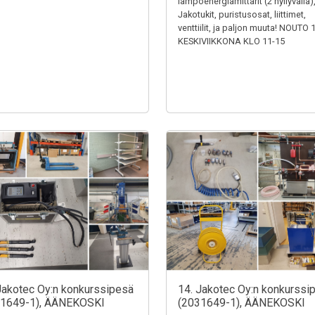
lämpöenergiamittarit (2 hyllyväliä)
Jakotukit, puristusosat, liittimet,
venttiilit, ja paljon muuta! NOUTO 
KESKIVIIKKONA KLO 11-15
Jakotec Oy:n konkurssipesä
14. Jakotec Oy:n konkurssi
31649-1), ÄÄNEKOSKI
(2031649-1), ÄÄNEKOSKI