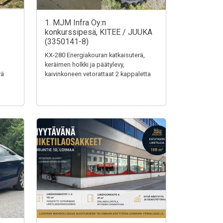
1. MJM Infra Oy:n
konkurssipesä, KITEE / JUUKA
(3350141-8)
KX-280 Energiakouran katkaisuterä,
keräimen holkki ja päätylevy,
vä
kaivinkoneen vetorattaat 2 kappaletta