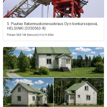
5. Puuhax Rakennuskonevuokraus Oy:n konkurssipesä,
HELSINKI (3350563-8)
Potain 365 16t (tencon) H.U.H 65m