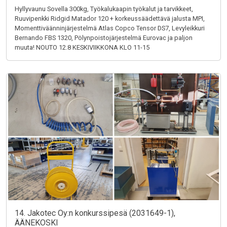
Hyllyvaunu Sovella 300kg, Työkalukaapin työkalut ja tarvikkeet,
Ruuvipenkki Ridgid Matador 120 + korkeussäädettävä jalusta MPI,
Momenttiväänninjärjestelmä Atlas Copco Tensor DS7, Levyleikkuri
Bernando FBS 1320, Pölynpoistojärjestelmä Eurovac ja paljon
muuta! NOUTO 12.8 KESKIVIIKKONA KLO 11-15
14. Jakotec Oy:n konkurssipesä (2031649-1),
ÄÄNEKOSKI