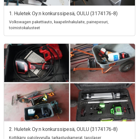
1. Huletek Oy:n konkurssipesä, OULU (3174176-8)
Volkswagen pakettiauto, kaapelinhakulaite, painepesuri,
toimistokalusteet
2. Huletek Oy:n konkurssipesä, OULU (3174176-8)
Kottikärry, patolevyrulla, tarkastuskamerat, tasolaser