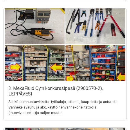
3. MekaFluid Oy:n konkurssipesä (2900570-2),
LEPPÄVESI
Sähköasennustarvikkeita: työkaluja, liittimiä, kaapeleita ja antureita.
Vannekelavaunu ja akkukäyttöinenvannekone Itatools
(muovivanteelle)ja paljon muuta!