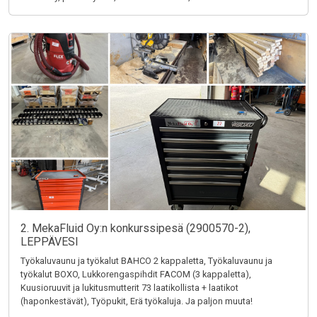
2. MekaFluid Oy:n konkurssipesä (2900570-2),
LEPPÄVESI
Työkaluvaunu ja työkalut BAHCO 2 kappaletta, Työkaluvaunu ja
työkalut BOXO, Lukkorengaspihdit FACOM (3 kappaletta),
Kuusioruuvit ja lukitusmutterit 73 laatikollista + laatikot
(haponkestävät), Työpukit, Erä työkaluja. Ja paljon muuta!