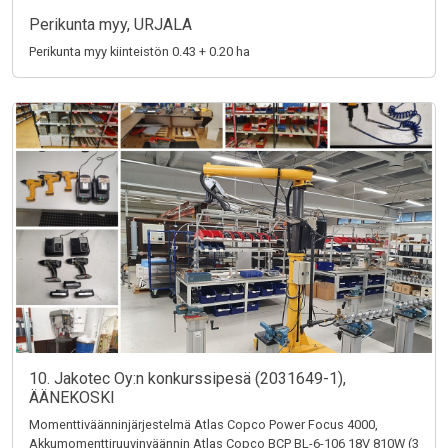
Perikunta myy, URJALA
Perikunta myy kiinteistön 0.43 + 0.20 ha
10. Jakotec Oy:n konkurssipesä (2031649-1),
ÄÄNEKOSKI
Momenttiväänninjärjestelmä Atlas Copco Power Focus 4000,
Akkumomenttiruuvinväännin Atlas Copco BCP BL-6-106 18V 810W (3