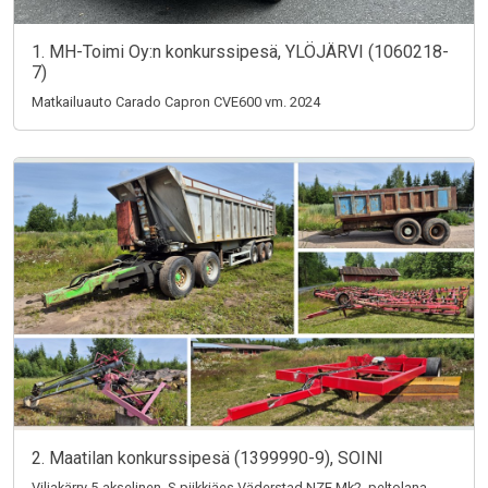
1. MH-Toimi Oy:n konkurssipesä, YLÖJÄRVI (1060218-
7)
Matkailuauto Carado Capron CVE600 vm. 2024
2. Maatilan konkurssipesä (1399990-9), SOINI
Viljakärry 5-akselinen, S-piikkiäes Väderstad NZE Mk2, peltolana