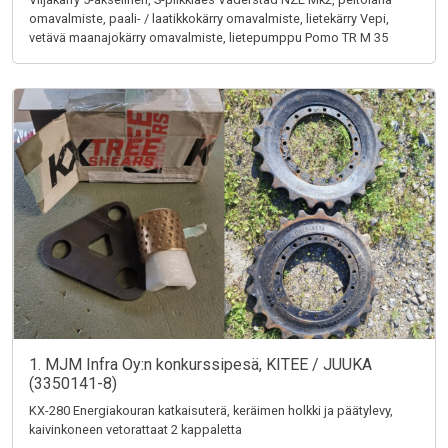
omavalmiste, paali- / laatikkokärry omavalmiste, lietekärry Vepi,
vetävä maanajokärry omavalmiste, lietepumppu Pomo TR M 35
1. MJM Infra Oy:n konkurssipesä, KITEE / JUUKA
(3350141-8)
KX-280 Energiakouran katkaisuterä, keräimen holkki ja päätylevy,
kaivinkoneen vetorattaat 2 kappaletta