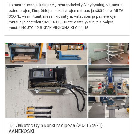
Toimistohuoneen kalusteet, Pientarvikehylly (2 hyllyväliä), Virtausten,
paine-erojen, lämpötilojen sekä tehojen mittaus ja säätölaite IMI TA
SCOPE, Vesimittarit, messinkiosat ym, Virtausten ja paine-erojen
mittaus ja säätölaite IMI TA CBI, Tuote-esittelyvaunut ja paljon
muuta! NOUTO 12.8 KESKIVIIKKONA KLO 11-15
13. Jakotec Oy:n konkurssipesä (2031649-1),
ÄÄNEKOSKI