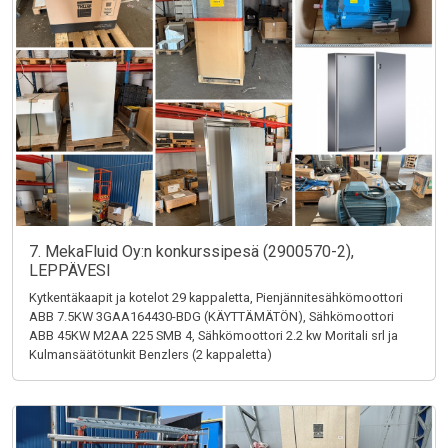
7. MekaFluid Oy:n konkurssipesä (2900570-2),
LEPPÄVESI
Kytkentäkaapit ja kotelot 29 kappaletta, Pienjännitesähkömoottori
ABB 7.5KW 3GAA164430-BDG (KÄYTTÄMÄTÖN), Sähkömoottori
ABB 45KW M2AA 225 SMB 4, Sähkömoottori 2.2 kw Moritali srl ja
Kulmansäätötunkit Benzlers (2 kappaletta)