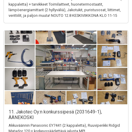
kappaletta) + tarvikkeet Toimilaitteet, huonetermostaatit,
lämpöenergiamittarit (2 hyllyväliä), Jakotukit, puristusosat, liittimet,
venttiilit, ja paljon muuta! NOUTO 12.8 KESKIVIIKKONA KLO 11-15
11. Jakotec Oy:n konkurssipesä (2031649-1),
ÄÄNEKOSKI
Akkuväännin Panasonic EY7441 (2 kappaletta), Ruuvipenkki Ridgid
Matador 120 + korkeussäädettävä jalusta MPI,