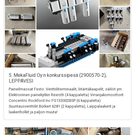
5. MekaFluid Oy:n konkurssipesä (2900570-2),
LEPPÄVESI
Paineilmaosat Festo: Venttiiliterminaalit, liitäntäkaapelit, säiliöt ym.
Elektroninen painekytkin Rexroth (4 kappaletta) Virranjakomoottorit
Concentric Rockford Inc FG133002BSP (6 kappaletta)
Suuntausventtiilit Bürkert 6281 (2 kappaletta), Laippalaakerit ja
laakeriholkit ja paljon muuta!