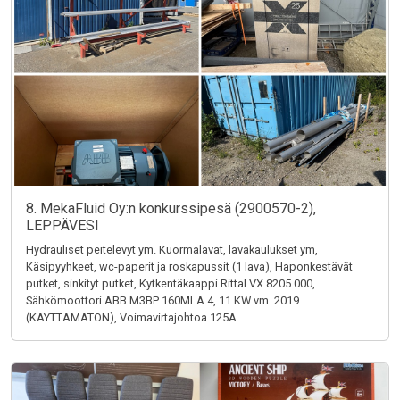
8. MekaFluid Oy:n konkurssipesä (2900570-2),
LEPPÄVESI
Hydrauliset peitelevyt ym. Kuormalavat, lavakaulukset ym,
Käsipyyhkeet, wc-paperit ja roskapussit (1 lava), Haponkestävät
putket, sinkityt putket, Kytkentäkaappi Rittal VX 8205.000,
Sähkömoottori ABB M3BP 160MLA 4, 11 KW vm. 2019
(KÄYTTÄMÄTÖN), Voimavirtajohtoa 125A