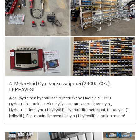
4. MekaFluid Oy:n konkurssipesä (2900570-2),
LEPPÄVESI
Akkukäyttöinen hydraulinen puristuskone Haelok PT 1228,
Hydrauliikka putket + oksahyllyt, Hitsattavat putkiosat ym.,
Hydrauliliittimet ym. (1 hyllyväli), Hydrauliliittimet, nipat, tulpat ym. (1
hyllyväli), Festo paineilmaventtiilit ym (1 hyllyväli) ja paljon muuta!