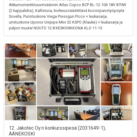
Akkumomenttiruuvinväännin Atlas Copco BCP BL-12-106 18V 870W
(2 kappaletta), Kallistuva, korkeussäädettävä kooonpanotyöpöytä
Sovella, Puristuskone Viega Pressgun Picco + leukasarja,
uristuskone Uponor Unipipe Mini 32 KSPO (Klauke) + leukasarja ja
paljon muuta! NOUTO 12.8 KESKIVIIKKONA KLO 11-15
12. Jakotec Oy:n konkurssipesä (2031649-1),
ÄÄNEKOSKI