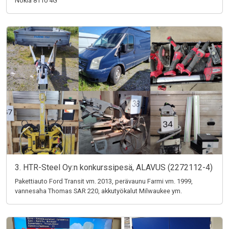
Nokia 8110 4G
3. HTR-Steel Oy:n konkurssipesä, ALAVUS (2272112-4)
Pakettiauto Ford Transit vm. 2013, perävaunu Farmi vm. 1999,
vannesaha Thomas SAR 220, akkutyökalut Milwaukee ym.