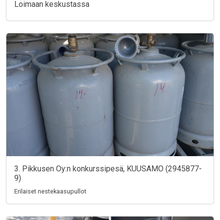
Loimaan keskustassa
3. Pikkusen Oy:n konkurssipesä, KUUSAMO (2945877-
9)
Erilaiset nestekaasupullot