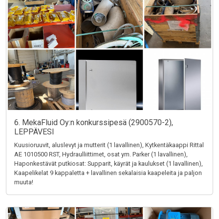
6. MekaFluid Oy:n konkurssipesä (2900570-2),
LEPPÄVESI
Kuusioruuvit, aluslevyt ja mutterit (1 lavallinen), Kytkentäkaappi Rittal
AE 1010500 RST, Hydraulliittimet, osat ym. Parker (1 lavallinen),
Haponkestävät putkiosat: Supparit, käyrät ja kaulukset (1 lavallinen),
Kaapelikelat 9 kappaletta + lavallinen sekalaisia kaapeleita ja paljon
muuta!