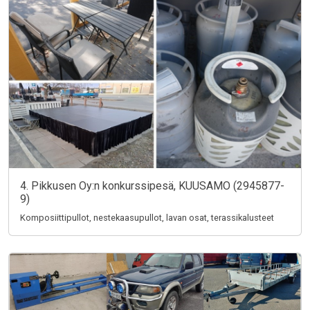
4. Pikkusen Oy:n konkurssipesä, KUUSAMO (2945877-
9)
Komposiittipullot, nestekaasupullot, lavan osat, terassikalusteet