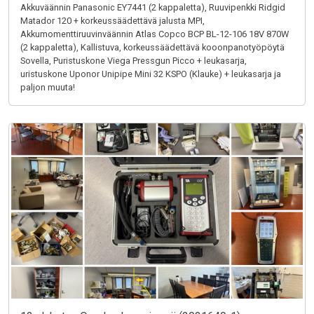
Akkuväännin Panasonic EY7441 (2 kappaletta), Ruuvipenkki Ridgid
Matador 120 + korkeussäädettävä jalusta MPI,
Akkumomenttiruuvinväännin Atlas Copco BCP BL-12-106 18V 870W
(2 kappaletta), Kallistuva, korkeussäädettävä kooonpanotyöpöytä
Sovella, Puristuskone Viega Pressgun Picco + leukasarja,
uristuskone Uponor Unipipe Mini 32 KSPO (Klauke) + leukasarja ja
paljon muuta!