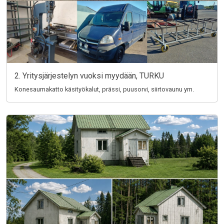
2. Yritysjärjestelyn vuoksi myydään, TURKU
Konesaumakatto käsityökalut, prässi, puusorvi, siirtovaunu ym.