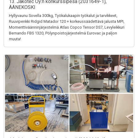
13. Jakotec Oy:n konkurssipesä (2031649-1),
ÄÄNEKOSKI
Hyllyvaunu Sovella 300kg, Työkalukaapin työkalut ja tarvikkeet,
Ruuvipenkki Ridgid Matador 120 + korkeussäädettävä jalusta MPI,
Momenttiväänninjärjestelmä Atlas Copco Tensor DS7, Levyleikkuri
Bernando FBS 1320, Pölynpoistojärjestelmä Eurovac ja paljon
muuta!