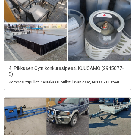
4. Pikkusen Oy:n konkurssipesä, KUUSAMO (2945877-
9)
Komposiittipullot, nestekaasupullot, lavan osat, terassikalusteet