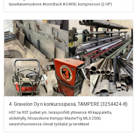
laserkaiverruskone AtomStack A5 M50, kompressori (2 HP)
4. Gravelon Oy:n konkurssipesä, TAMPERE (3254424-8)
HST tai RST putket ym. teräsprofiilit yhteensä 49 kappaletta,
ulokehylly, hitsauskone Kemppi MasterTig MLS 2500,
varastohuoneessa olevat työkalut ja tarvikkeet