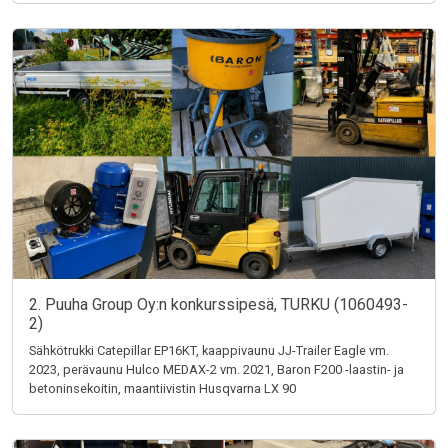
2. Puuha Group Oy:n konkurssipesä, TURKU (1060493-
2)
Sähkötrukki Catepillar EP16KT, kaappivaunu JJ-Trailer Eagle vm.
2023, perävaunu Hulco MEDAX-2 vm. 2021, Baron F200 -laastin- ja
betoninsekoitin, maantiivistin Husqvarna LX 90