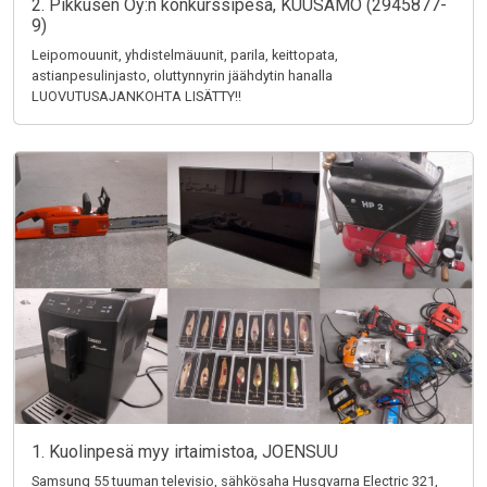
2. Pikkusen Oy:n konkurssipesä, KUUSAMO (2945877-
9)
Leipomouunit, yhdistelmäuunit, parila, keittopata,
astianpesulinjasto, oluttynnyrin jäähdytin hanalla
LUOVUTUSAJANKOHTA LISÄTTY!!
1. Kuolinpesä myy irtaimistoa, JOENSUU
Samsung 55 tuuman televisio, sähkösaha Husqvarna Electric 321,