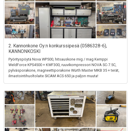
2. Kannonkone Oy:n konkurssipesä (0586328-6),
KANNONKOSKI
Pyörityspöytä Nova WP500, hitsauskone mig / mag Kemppi
WeldForce KPS4500 + KWF300, ruuvikompressori NOVA SC-7.5C,
pylväsporakone, magneettiporakone Würth Master MKB 35 + terät,
ilmastointihuoltolaite SICAM ACS 650 ja paljon muuta!