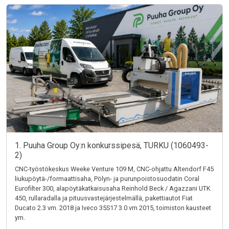
1. Puuha Group Oy:n konkurssipesä, TURKU (1060493-
2)
CNC-työstökeskus Weeke Venture 109 M, CNC-ohjattu Altendorf F45
liukupöytä-/formaattisaha, Pölyn- ja purunpoistosuodatin Coral
Eurofilter 300, alapöytäkatkaisusaha Reinhold Beck / Agazzani UTK
450, rullaradalla ja pituusvastejärjestelmällä, pakettiautot Fiat
Ducato 2.3 vm. 2018 ja Iveco 35S17 3.0 vm 2015, toimiston kausteet
ym.