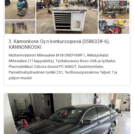
3. Kannonkone Oy:n konkurssipesä (0586328-6),
KANNONKOSKI
Mutterinväännin Milwaukee M18 ONEFHIWF1, Akkutyökalut
Milwaukee (11 kappaletta), Työkaluvaunu Boxo USA ja työkalut,
Plasmaleikkuri Cebora Sound PC 6060/T, Suutintestilaite,
Paineilmahydraulinen tunkki 25 t, Teollisuuspesukone Talpet 7 ja
paljon muuta!