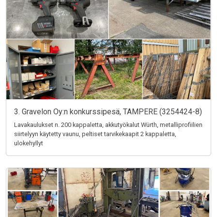
3. Gravelon Oy:n konkurssipesä, TAMPERE (3254424-8)
Lavakaulukset n. 200 kappaletta, akkutyökalut Würth, metalliprofiilien
siirtelyyn käytetty vaunu, peltiset tarvikekaapit 2 kappaletta,
ulokehyllyt