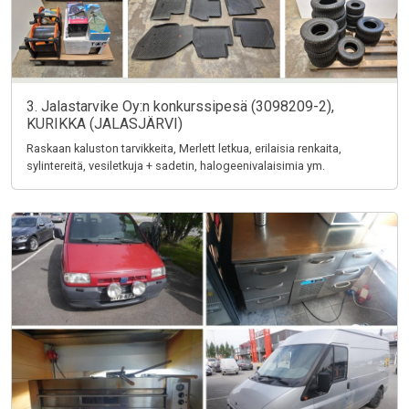
3. Jalastarvike Oy:n konkurssipesä (3098209-2),
KURIKKA (JALASJÄRVI)
Raskaan kaluston tarvikkeita, Merlett letkua, erilaisia renkaita,
sylintereitä, vesiletkuja + sadetin, halogeenivalaisimia ym.