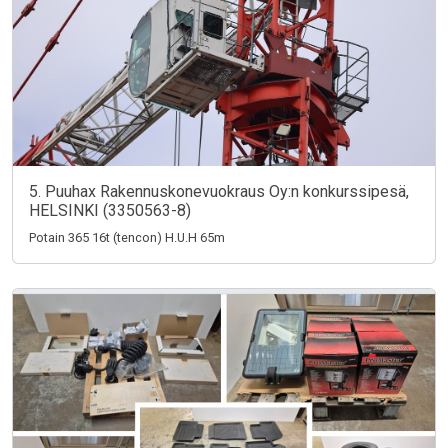
5. Puuhax Rakennuskonevuokraus Oy:n konkurssipesä,
HELSINKI (3350563-8)
Potain 365 16t (tencon) H.U.H 65m