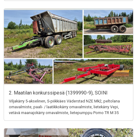
2. Maatilan konkurssipesä (1399990-9), SOINI
Viljakärry 5-akselinen, S-piikkiäes Väderstad NZE Mk2, peltolana
omavalmiste, paali- / laatikkokärry omavalmiste, lietekärry Vepi,
vetävä maanajokärry omavalmiste, lietepumppu Pomo TR M 35