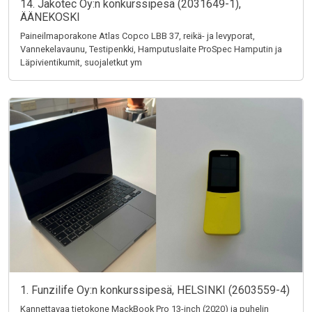
14. Jakotec Oy:n konkurssipesä (2031649-1),
ÄÄNEKOSKI
Paineilmaporakone Atlas Copco LBB 37, reikä- ja levyporat,
Vannekelavaunu, Testipenkki, Hamputuslaite ProSpec Hamputin ja
Läpivientikumit, suojaletkut ym
1. Funzilife Oy:n konkurssipesä, HELSINKI (2603559-4)
Kannettavaa tietokone MackBook Pro 13-inch (2020) ja puhelin