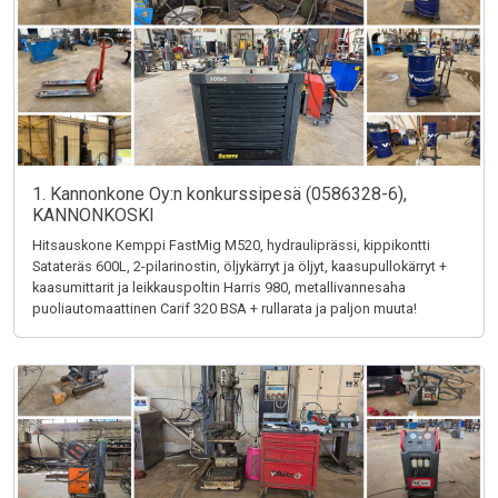
1. Kannonkone Oy:n konkurssipesä (0586328-6),
KANNONKOSKI
Hitsauskone Kemppi FastMig M520, hydrauliprässi, kippikontti
Satateräs 600L, 2-pilarinostin, öljykärryt ja öljyt, kaasupullokärryt +
kaasumittarit ja leikkauspoltin Harris 980, metallivannesaha
puoliautomaattinen Carif 320 BSA + rullarata ja paljon muuta!