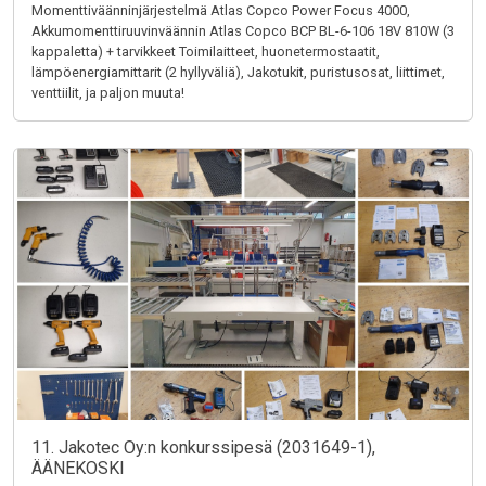
Momenttiväänninjärjestelmä Atlas Copco Power Focus 4000,
Akkumomenttiruuvinväännin Atlas Copco BCP BL-6-106 18V 810W (3
kappaletta) + tarvikkeet Toimilaitteet, huonetermostaatit,
lämpöenergiamittarit (2 hyllyväliä), Jakotukit, puristusosat, liittimet,
venttiilit, ja paljon muuta!
11. Jakotec Oy:n konkurssipesä (2031649-1),
ÄÄNEKOSKI