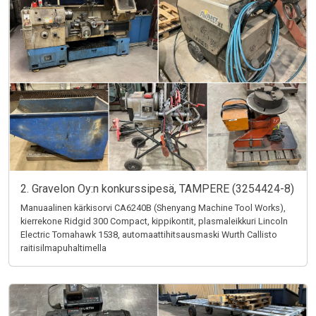
2. Gravelon Oy:n konkurssipesä, TAMPERE (3254424-8)
Manuaalinen kärkisorvi CA6240B (Shenyang Machine Tool Works),
kierrekone Ridgid 300 Compact, kippikontit, plasmaleikkuri Lincoln
Electric Tomahawk 1538, automaattihitsausmaski Wurth Callisto
raitisilmapuhaltimella