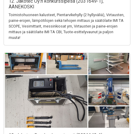
12. Jakotec Oy:n konkurssipesä (2031649-1),
ÄÄNEKOSKI
Toimistohuoneen kalusteet, Pientarvikehylly (2 hyllyväliä), Virtausten,
paine-erojen, lämpötilojen sekä tehojen mittaus ja säätölaite IMI TA
SCOPE, Vesimittarit, messinkiosat ym, Virtausten ja paine-erojen
mittaus ja säätölaite IMI TA CBI, Tuote-esittelyvaunut ja paljon
muuta!