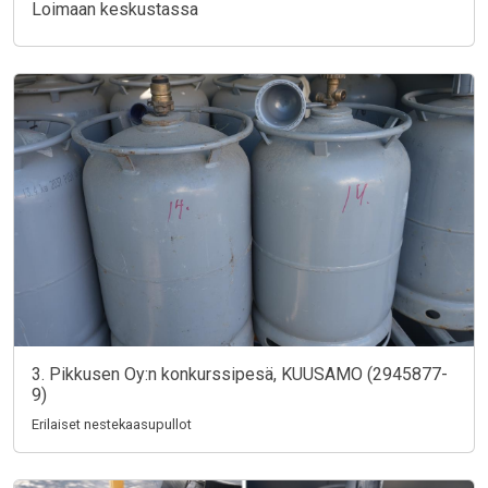
Loimaan keskustassa
3. Pikkusen Oy:n konkurssipesä, KUUSAMO (2945877-
9)
Erilaiset nestekaasupullot