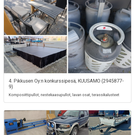
4. Pikkusen Oy:n konkurssipesä, KUUSAMO (2945877-
9)
Komposiittipullot, nestekaasupullot, lavan osat, terassikalusteet