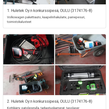
1. Huletek Oy:n konkurssipesä, OULU (3174176-8)
Volkswagen pakettiauto, kaapelinhakulaite, painepesuri,
toimistokalusteet
2. Huletek Oy:n konkurssipesä, OULU (3174176-8)
Kottikärry, patolevyrulla, tarkastuskamerat, tasolaser