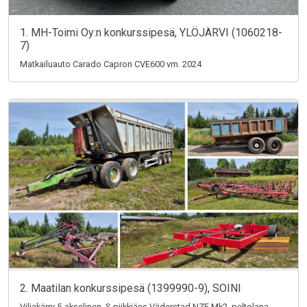
1. MH-Toimi Oy:n konkurssipesä, YLÖJÄRVI (1060218-
7)
Matkailuauto Carado Capron CVE600 vm. 2024
2. Maatilan konkurssipesä (1399990-9), SOINI
Viljakärry 5-akselinen, S-piikkiäes Väderstad NZE Mk2, peltolana