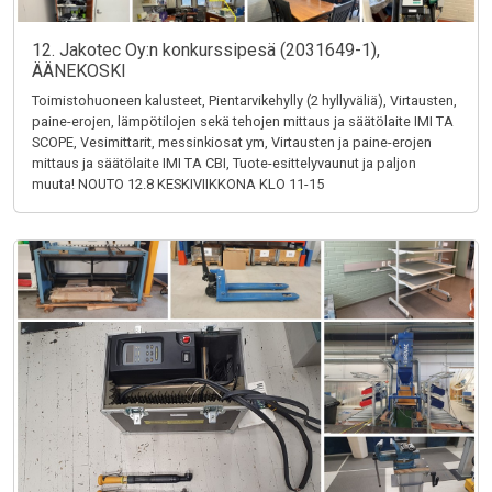
12. Jakotec Oy:n konkurssipesä (2031649-1),
ÄÄNEKOSKI
Toimistohuoneen kalusteet, Pientarvikehylly (2 hyllyväliä), Virtausten,
paine-erojen, lämpötilojen sekä tehojen mittaus ja säätölaite IMI TA
SCOPE, Vesimittarit, messinkiosat ym, Virtausten ja paine-erojen
mittaus ja säätölaite IMI TA CBI, Tuote-esittelyvaunut ja paljon
muuta! NOUTO 12.8 KESKIVIIKKONA KLO 11-15