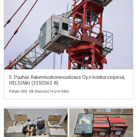
5. Puuhax Rakennuskonevuokraus Oy:n konkurssipesä,
HELSINKI (3350563-8)
Potain 365 16t (tencon) H.U.H 65m