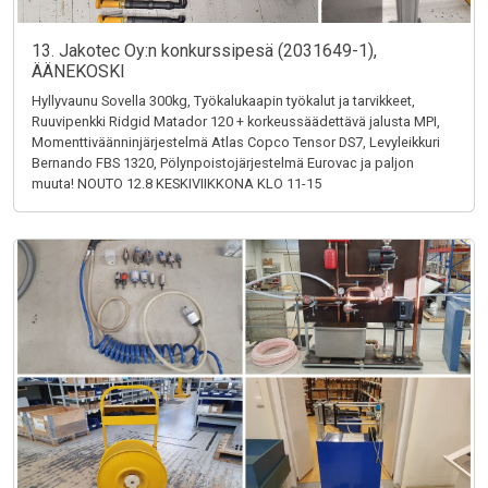
13. Jakotec Oy:n konkurssipesä (2031649-1),
ÄÄNEKOSKI
Hyllyvaunu Sovella 300kg, Työkalukaapin työkalut ja tarvikkeet,
Ruuvipenkki Ridgid Matador 120 + korkeussäädettävä jalusta MPI,
Momenttiväänninjärjestelmä Atlas Copco Tensor DS7, Levyleikkuri
Bernando FBS 1320, Pölynpoistojärjestelmä Eurovac ja paljon
muuta! NOUTO 12.8 KESKIVIIKKONA KLO 11-15