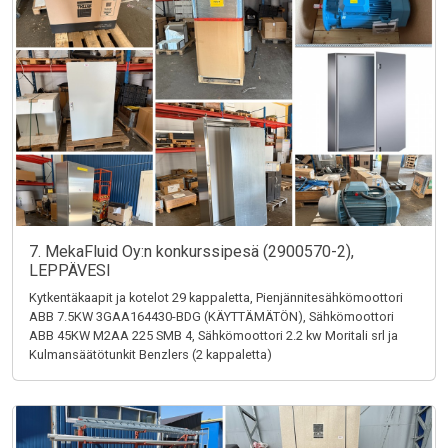
7. MekaFluid Oy:n konkurssipesä (2900570-2),
LEPPÄVESI
Kytkentäkaapit ja kotelot 29 kappaletta, Pienjännitesähkömoottori
ABB 7.5KW 3GAA164430-BDG (KÄYTTÄMÄTÖN), Sähkömoottori
ABB 45KW M2AA 225 SMB 4, Sähkömoottori 2.2 kw Moritali srl ja
Kulmansäätötunkit Benzlers (2 kappaletta)