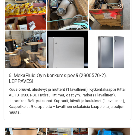
6. MekaFluid Oy:n konkurssipesä (2900570-2),
LEPPÄVESI
Kuusioruuvit, aluslevyt ja mutterit (1 lavallinen), Kytkentäkaappi Rittal
AE 1010500 RST, Hydraulliittimet, osat ym. Parker (1 lavallinen),
Haponkestävät putkiosat: Supparit, käyrät ja kaulukset (1 lavallinen),
Kaapelikelat 9 kappaletta + lavallinen sekalaisia kaapeleita ja paljon
muuta!