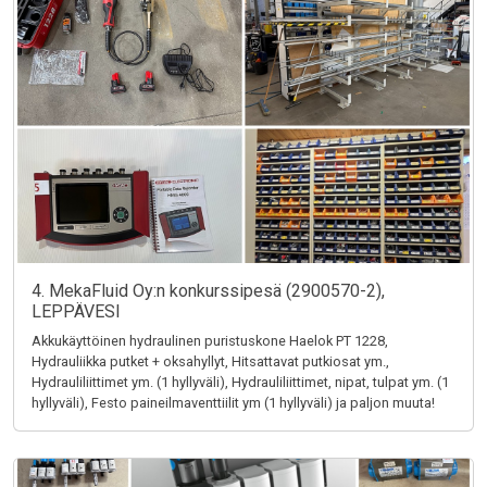
4. MekaFluid Oy:n konkurssipesä (2900570-2),
LEPPÄVESI
Akkukäyttöinen hydraulinen puristuskone Haelok PT 1228,
Hydrauliikka putket + oksahyllyt, Hitsattavat putkiosat ym.,
Hydrauliliittimet ym. (1 hyllyväli), Hydrauliliittimet, nipat, tulpat ym. (1
hyllyväli), Festo paineilmaventtiilit ym (1 hyllyväli) ja paljon muuta!