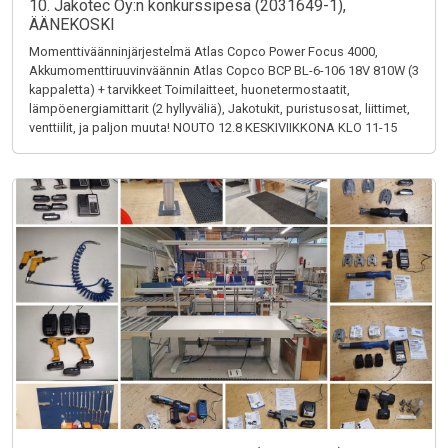
10. Jakotec Oy:n konkurssipesä (2031649-1),
ÄÄNEKOSKI
Momenttiväänninjärjestelmä Atlas Copco Power Focus 4000,
Akkumomenttiruuvinväännin Atlas Copco BCP BL-6-106 18V 810W (3
kappaletta) + tarvikkeet Toimilaitteet, huonetermostaatit,
lämpöenergiamittarit (2 hyllyväliä), Jakotukit, puristusosat, liittimet,
venttiilit, ja paljon muuta! NOUTO 12.8 KESKIVIIKKONA KLO 11-15