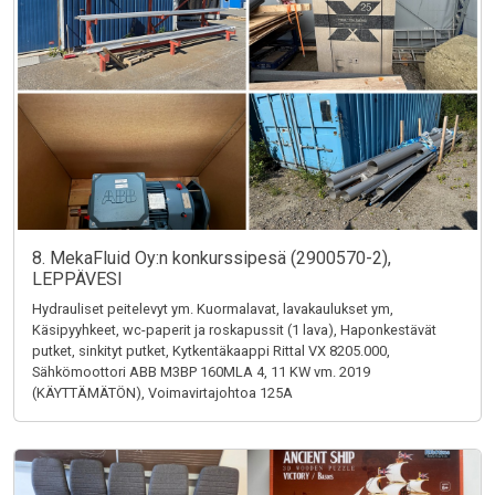
8. MekaFluid Oy:n konkurssipesä (2900570-2),
LEPPÄVESI
Hydrauliset peitelevyt ym. Kuormalavat, lavakaulukset ym,
Käsipyyhkeet, wc-paperit ja roskapussit (1 lava), Haponkestävät
putket, sinkityt putket, Kytkentäkaappi Rittal VX 8205.000,
Sähkömoottori ABB M3BP 160MLA 4, 11 KW vm. 2019
(KÄYTTÄMÄTÖN), Voimavirtajohtoa 125A