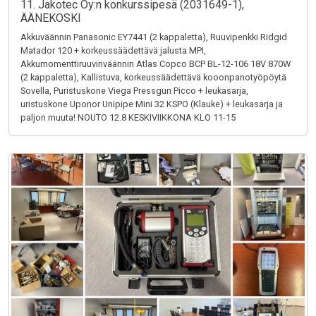
11. Jakotec Oy:n konkurssipesä (2031649-1),
ÄÄNEKOSKI
Akkuväännin Panasonic EY7441 (2 kappaletta), Ruuvipenkki Ridgid
Matador 120 + korkeussäädettävä jalusta MPI,
Akkumomenttiruuvinväännin Atlas Copco BCP BL-12-106 18V 870W
(2 kappaletta), Kallistuva, korkeussäädettävä kooonpanotyöpöytä
Sovella, Puristuskone Viega Pressgun Picco + leukasarja,
uristuskone Uponor Unipipe Mini 32 KSPO (Klauke) + leukasarja ja
paljon muuta! NOUTO 12.8 KESKIVIIKKONA KLO 11-15