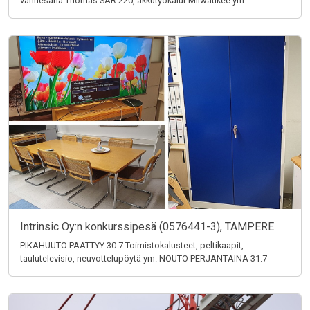
vannesaha Thomas SAR 220, akkutyökalut Milwaukee ym.
Intrinsic Oy:n konkurssipesä (0576441-3), TAMPERE
PIKAHUUTO PÄÄTTYY 30.7 Toimistokalusteet, peltikaapit,
taulutelevisio, neuvottelupöytä ym. NOUTO PERJANTAINA 31.7