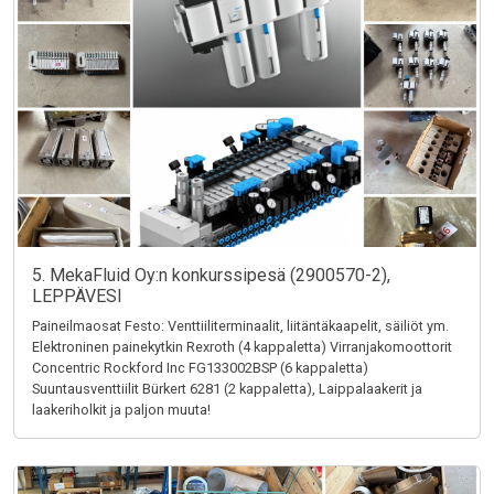
5. MekaFluid Oy:n konkurssipesä (2900570-2),
LEPPÄVESI
Paineilmaosat Festo: Venttiiliterminaalit, liitäntäkaapelit, säiliöt ym.
Elektroninen painekytkin Rexroth (4 kappaletta) Virranjakomoottorit
Concentric Rockford Inc FG133002BSP (6 kappaletta)
Suuntausventtiilit Bürkert 6281 (2 kappaletta), Laippalaakerit ja
laakeriholkit ja paljon muuta!