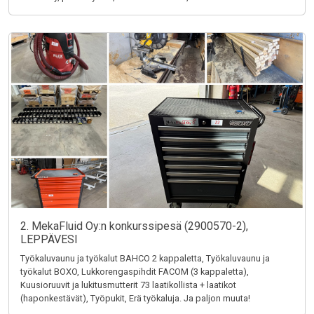
2. MekaFluid Oy:n konkurssipesä (2900570-2),
LEPPÄVESI
Työkaluvaunu ja työkalut BAHCO 2 kappaletta, Työkaluvaunu ja
työkalut BOXO, Lukkorengaspihdit FACOM (3 kappaletta),
Kuusioruuvit ja lukitusmutterit 73 laatikollista + laatikot
(haponkestävät), Työpukit, Erä työkaluja. Ja paljon muuta!