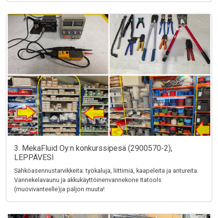
3. MekaFluid Oy:n konkurssipesä (2900570-2),
LEPPÄVESI
Sähköasennustarvikkeita: työkaluja, liittimiä, kaapeleita ja antureita.
Vannekelavaunu ja akkukäyttöinenvannekone Itatools
(muovivanteelle)ja paljon muuta!