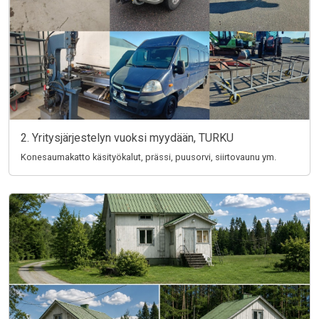
2. Yritysjärjestelyn vuoksi myydään, TURKU
Konesaumakatto käsityökalut, prässi, puusorvi, siirtovaunu ym.