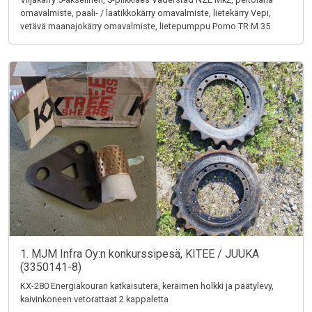
omavalmiste, paali- / laatikkokärry omavalmiste, lietekärry Vepi,
vetävä maanajokärry omavalmiste, lietepumppu Pomo TR M 35
1. MJM Infra Oy:n konkurssipesä, KITEE / JUUKA
(3350141-8)
KX-280 Energiakouran katkaisuterä, keräimen holkki ja päätylevy,
kaivinkoneen vetorattaat 2 kappaletta