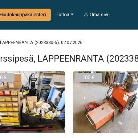
Huutokauppakalenteri
Tietoa
Oma sivu
ä, LAPPEENRANTA (2023380-5), 02.07.2026
nkurssipesä, LAPPEENRANTA (202338
0 €
100 €