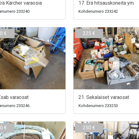
Erä Kärcher varaosia
17. Erä hitsauskoneita ym.
enumero 233240
Kohdenumero 233242
0 €
225 €
Esab varaosat
21. Sekalaiset varaosat
enumero 233246
Kohdenumero 233253
0 €
250 €