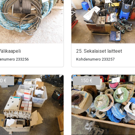
Välikaapeli
25. Sekalaiset laitteet
enumero 233256
Kohdenumero 233257
0 €
150 €