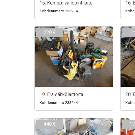
15. Kemppi validointilaite
16. 
Kohdenumero 233234
Kohd
220 €
14
19. Erä sähkölaitteita
20. 
Kohdenumero 233244
Kohd
440 €
17