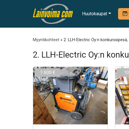
Huutokaupat
Myyntikohteet
» 2. LLH-Electric Oy:n konkurssipes
2. LLH-Electric Oy:n ko
1 600 €
10