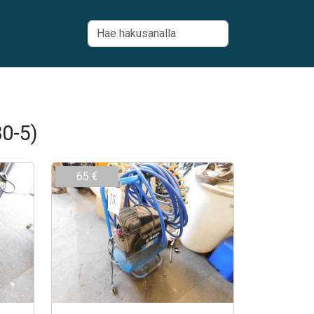
0-5)
65 €