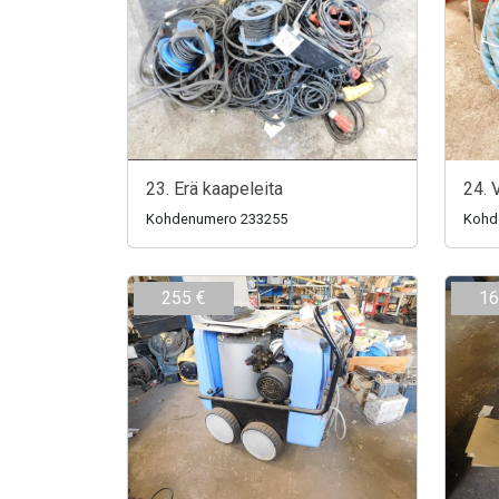
23. Erä kaapeleita
24. 
Kohdenumero 233255
Kohd
255 €
16