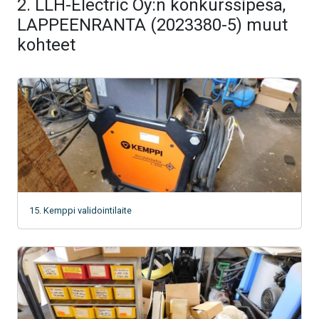
2. LLH-Electric Oy:n konkurssipesä,
LAPPEENRANTA (2023380-5) muut
kohteet
15. Kemppi validointilaite