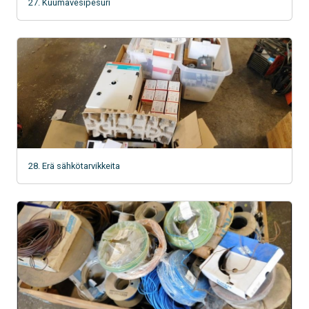
27. Kuumavesipesuri
28. Erä sähkötarvikkeita