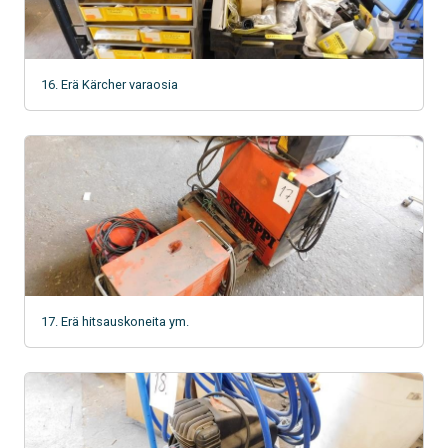
16. Erä Kärcher varaosia
17. Erä hitsauskoneita ym.