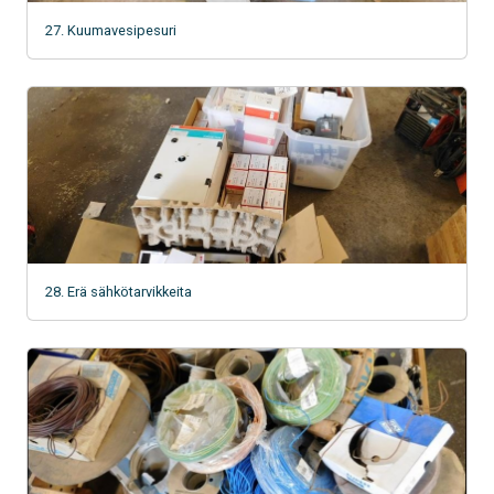
27. Kuumavesipesuri
28. Erä sähkötarvikkeita