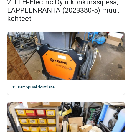
2. LLH-Electric Oy:n konkurssipesä,
LAPPEENRANTA (2023380-5) muut
kohteet
15. Kemppi validointilaite