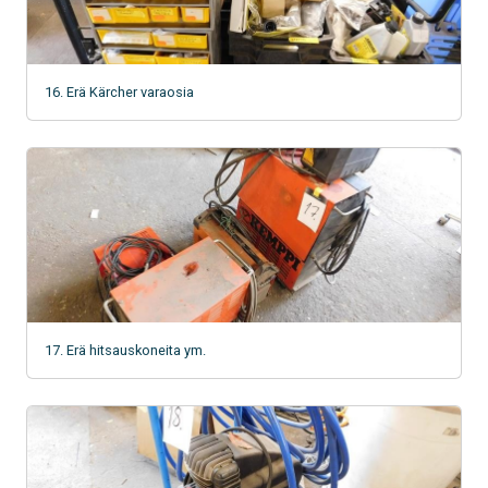
16. Erä Kärcher varaosia
17. Erä hitsauskoneita ym.