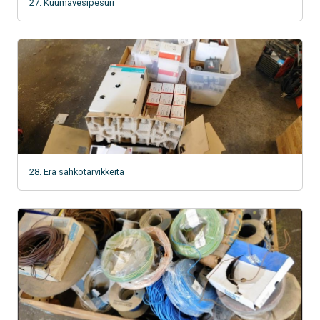
27. Kuumavesipesuri
28. Erä sähkötarvikkeita