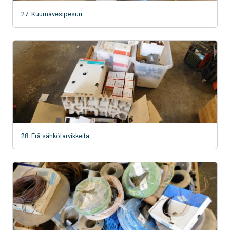
27. Kuumavesipesuri
28. Erä sähkötarvikkeita