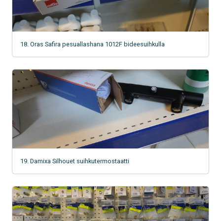
18. Oras Safira pesuallashana 1012F bideesuihkulla
19. Damixa Silhouet suihkutermostaatti