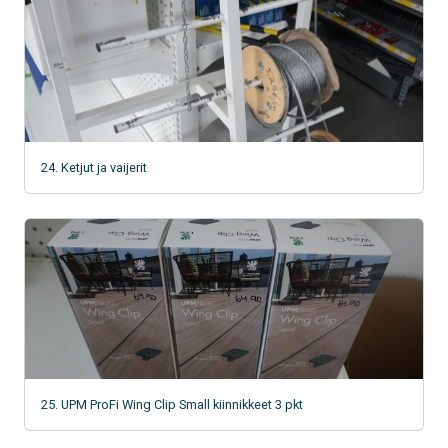
24. Ketjut ja vaijerit
25. UPM ProFi Wing Clip Small kiinnikkeet 3 pkt