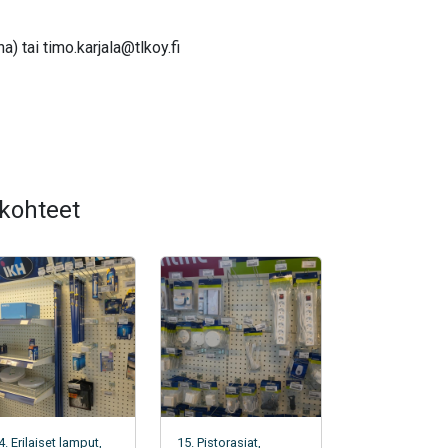
na) tai
timo.karjala@tlkoy.fi
 kohteet
4. Erilaiset lamput,
15. Pistorasiat,