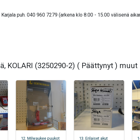
arjala puh. 040 960 7279 (arkena klo 8.00 - 15.00 välisenä aika
ä, KOLARI (3250290-2) ( Päättynyt ) muut
12. Milwaukee puukot
13. Erilaiset akut
1