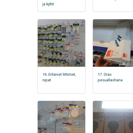
ja kyltit
16. Erilaiset liittimet,
17. Oras
nipat
pesuallashana