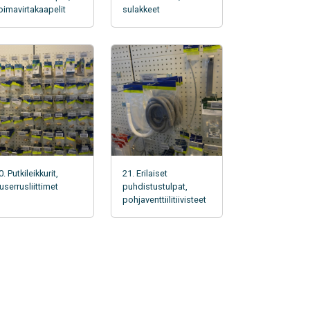
oimavirtakaapelit
sulakkeet
0. Putkileikkurit,
21. Erilaiset
userrusliittimet
puhdistustulpat,
pohjaventtiilitiivisteet