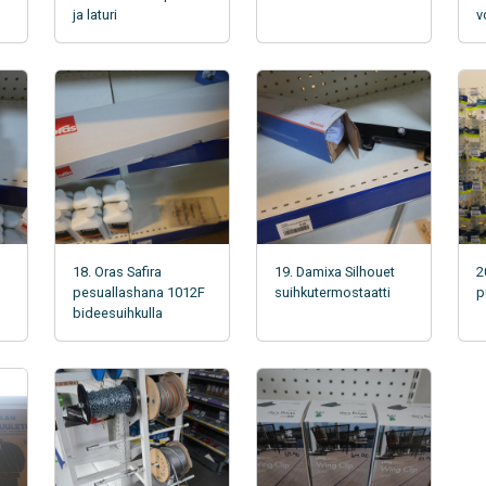
ja laturi
v
18. Oras Safira
19. Damixa Silhouet
2
pesuallashana 1012F
suihkutermostaatti
p
bideesuihkulla