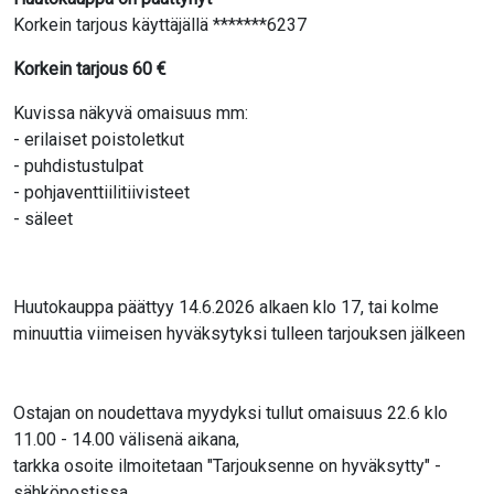
Korkein tarjous käyttäjällä *******6237
Korkein tarjous
60
€
Kuvissa näkyvä omaisuus mm:
- erilaiset poistoletkut
- puhdistustulpat
- pohjaventtiilitiivisteet
- säleet
Huutokauppa päättyy 14.6.2026 alkaen klo 17, tai kolme
minuuttia viimeisen hyväksytyksi tulleen tarjouksen jälkeen
Ostajan on noudettava myydyksi tullut omaisuus 22.6 klo
11.00 - 14.00 välisenä aikana,
tarkka osoite ilmoitetaan "Tarjouksenne on hyväksytty" -
sähköpostissa