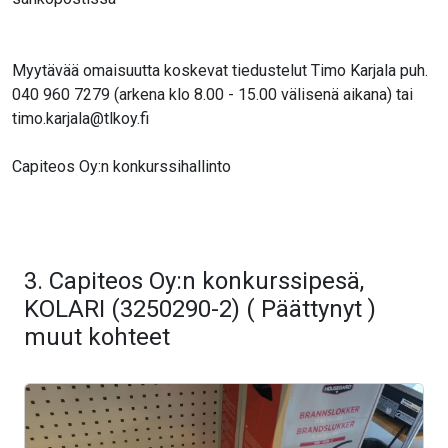
Myytävää omaisuutta koskevat tiedustelut Timo Karjala puh.
040 960 7279 (arkena klo 8.00 - 15.00 välisenä aikana) tai
timo.karjala@tlkoy.fi
Capiteos Oy:n konkurssihallinto
3. Capiteos Oy:n konkurssipesä,
KOLARI (3250290-2) ( Päättynyt )
muut kohteet