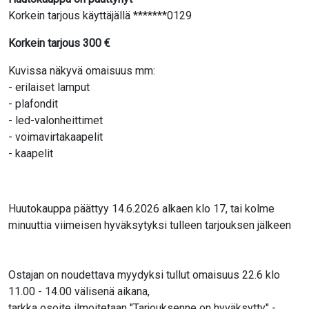
Korkein tarjous käyttäjällä *******0129
Korkein tarjous
300
€
Kuvissa näkyvä omaisuus mm:
- erilaiset lamput
- plafondit
- led-valonheittimet
- voimavirtakaapelit
- kaapelit
Huutokauppa päättyy 14.6.2026 alkaen klo 17, tai kolme
minuuttia viimeisen hyväksytyksi tulleen tarjouksen jälkeen
Ostajan on noudettava myydyksi tullut omaisuus 22.6 klo
11.00 - 14.00 välisenä aikana,
tarkka osoite ilmoitetaan "Tarjouksenne on hyväksytty" -