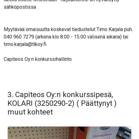
sähköpostissa
Myytävää omaisuutta koskevat tiedustelut Timo Karjala puh.
040 960 7279 (arkena klo 8.00 - 15.00 välisenä aikana) tai
timo.karjala@tlkoy.fi
Capiteos Oy:n konkurssihallinto
3. Capiteos Oy:n konkurssipesä,
KOLARI (3250290-2) ( Päättynyt )
muut kohteet