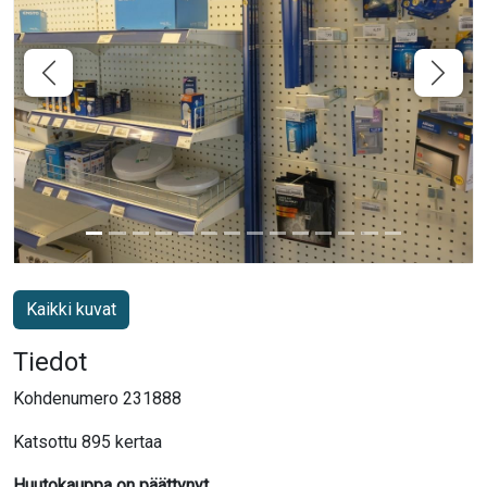
Kaikki kuvat
Tiedot
Kohdenumero 231888
Katsottu 895 kertaa
Huutokauppa on päättynyt