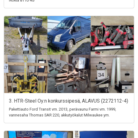
Nokia 8110 4G
3. HTR-Steel Oy:n konkurssipesä, ALAVUS (2272112-4)
Pakettiauto Ford Transit vm. 2013, perävaunu Farmi vm. 1999,
vannesaha Thomas SAR 220, akkutyökalut Milwaukee ym.