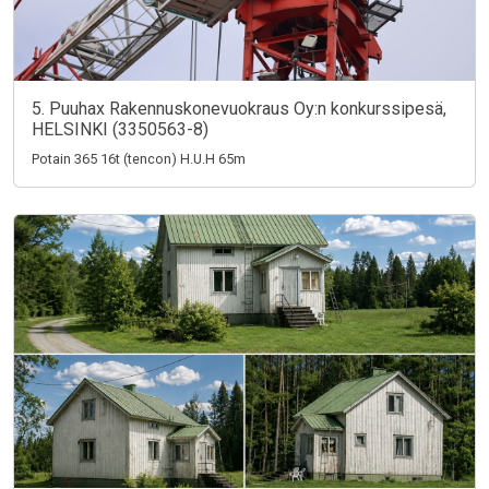
5. Puuhax Rakennuskonevuokraus Oy:n konkurssipesä,
HELSINKI (3350563-8)
Potain 365 16t (tencon) H.U.H 65m