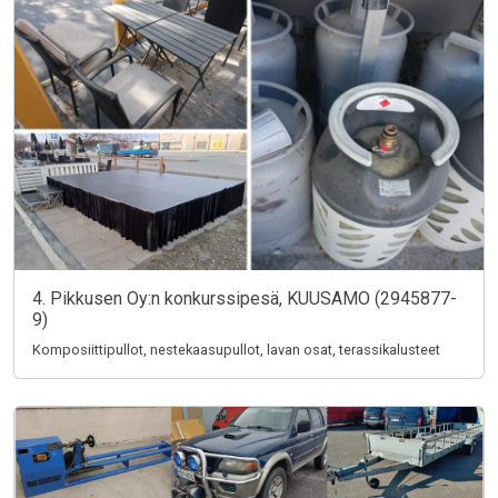
4. Pikkusen Oy:n konkurssipesä, KUUSAMO (2945877-
9)
Komposiittipullot, nestekaasupullot, lavan osat, terassikalusteet