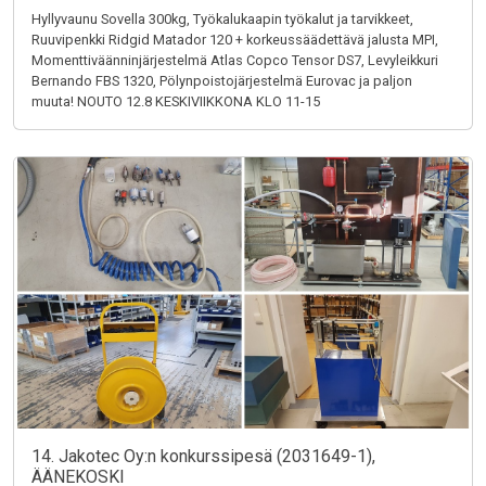
Hyllyvaunu Sovella 300kg, Työkalukaapin työkalut ja tarvikkeet,
Ruuvipenkki Ridgid Matador 120 + korkeussäädettävä jalusta MPI,
Momenttiväänninjärjestelmä Atlas Copco Tensor DS7, Levyleikkuri
Bernando FBS 1320, Pölynpoistojärjestelmä Eurovac ja paljon
muuta! NOUTO 12.8 KESKIVIIKKONA KLO 11-15
14. Jakotec Oy:n konkurssipesä (2031649-1),
ÄÄNEKOSKI