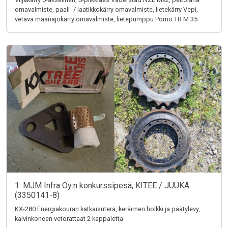
omavalmiste, paali- / laatikkokärry omavalmiste, lietekärry Vepi,
vetävä maanajokärry omavalmiste, lietepumppu Pomo TR M 35
1. MJM Infra Oy:n konkurssipesä, KITEE / JUUKA
(3350141-8)
KX-280 Energiakouran katkaisuterä, keräimen holkki ja päätylevy,
kaivinkoneen vetorattaat 2 kappaletta