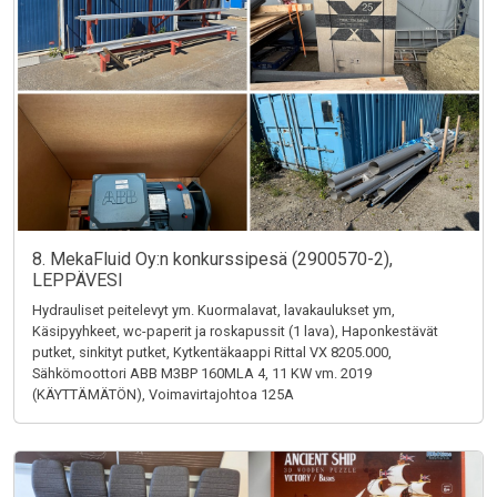
8. MekaFluid Oy:n konkurssipesä (2900570-2),
LEPPÄVESI
Hydrauliset peitelevyt ym. Kuormalavat, lavakaulukset ym,
Käsipyyhkeet, wc-paperit ja roskapussit (1 lava), Haponkestävät
putket, sinkityt putket, Kytkentäkaappi Rittal VX 8205.000,
Sähkömoottori ABB M3BP 160MLA 4, 11 KW vm. 2019
(KÄYTTÄMÄTÖN), Voimavirtajohtoa 125A