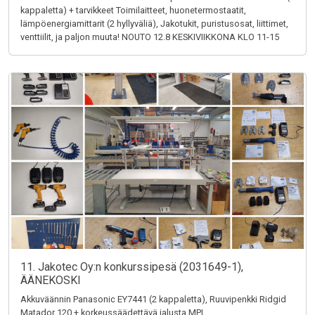
kappaletta) + tarvikkeet Toimilaitteet, huonetermostaatit,
lämpöenergiamittarit (2 hyllyväliä), Jakotukit, puristusosat, liittimet,
venttiilit, ja paljon muuta! NOUTO 12.8 KESKIVIIKKONA KLO 11-15
11. Jakotec Oy:n konkurssipesä (2031649-1),
ÄÄNEKOSKI
Akkuväännin Panasonic EY7441 (2 kappaletta), Ruuvipenkki Ridgid
Matador 120 + korkeussäädettävä jalusta MPI,