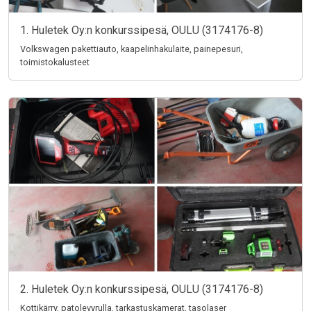
1. Huletek Oy:n konkurssipesä, OULU (3174176-8)
Volkswagen pakettiauto, kaapelinhakulaite, painepesuri,
toimistokalusteet
2. Huletek Oy:n konkurssipesä, OULU (3174176-8)
Kottikärry, patolevyrulla, tarkastuskamerat, tasolaser