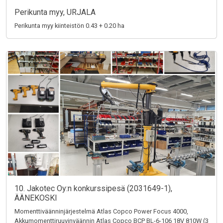
Perikunta myy, URJALA
Perikunta myy kiinteistön 0.43 + 0.20 ha
10. Jakotec Oy:n konkurssipesä (2031649-1),
ÄÄNEKOSKI
Momenttiväänninjärjestelmä Atlas Copco Power Focus 4000,
Akkumomenttiruuvinväännin Atlas Copco BCP BL-6-106 18V 810W (3