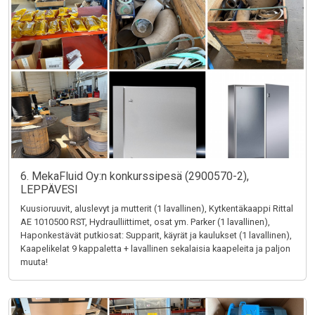
6. MekaFluid Oy:n konkurssipesä (2900570-2),
LEPPÄVESI
Kuusioruuvit, aluslevyt ja mutterit (1 lavallinen), Kytkentäkaappi Rittal
AE 1010500 RST, Hydraulliittimet, osat ym. Parker (1 lavallinen),
Haponkestävät putkiosat: Supparit, käyrät ja kaulukset (1 lavallinen),
Kaapelikelat 9 kappaletta + lavallinen sekalaisia kaapeleita ja paljon
muuta!