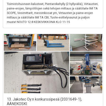
Toimistohuoneen kalusteet, Pientarvikehylly (2 hyllyväliä), Virtausten,
paine-erojen, lämpötilojen sekä tehojen mittaus ja säätölaite IMI TA
SCOPE, Vesimittarit, messinkiosat ym, Virtausten ja paine-erojen
mittaus ja säätölaite IMI TA CBI, Tuote-esittelyvaunut ja paljon
muuta! NOUTO 12.8 KESKIVIIKKONA KLO 11-15
13. Jakotec Oy:n konkurssipesä (2031649-1),
ÄÄNEKOSKI