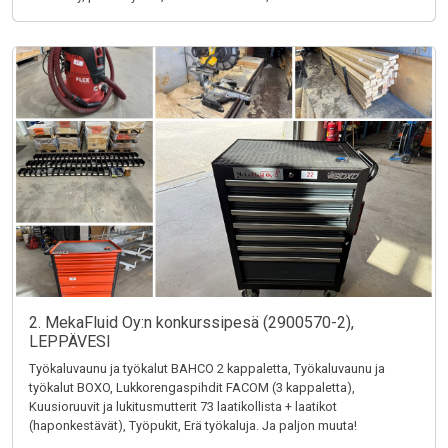
2. MekaFluid Oy:n konkurssipesä (2900570-2),
LEPPÄVESI
Työkaluvaunu ja työkalut BAHCO 2 kappaletta, Työkaluvaunu ja
työkalut BOXO, Lukkorengaspihdit FACOM (3 kappaletta),
Kuusioruuvit ja lukitusmutterit 73 laatikollista + laatikot
(haponkestävät), Työpukit, Erä työkaluja. Ja paljon muuta!