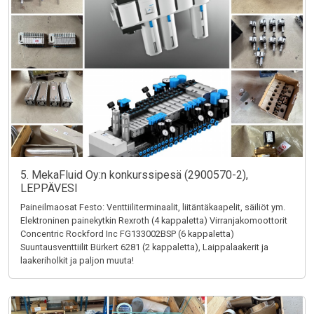
5. MekaFluid Oy:n konkurssipesä (2900570-2),
LEPPÄVESI
Paineilmaosat Festo: Venttiiliterminaalit, liitäntäkaapelit, säiliöt ym.
Elektroninen painekytkin Rexroth (4 kappaletta) Virranjakomoottorit
Concentric Rockford Inc FG133002BSP (6 kappaletta)
Suuntausventtiilit Bürkert 6281 (2 kappaletta), Laippalaakerit ja
laakeriholkit ja paljon muuta!