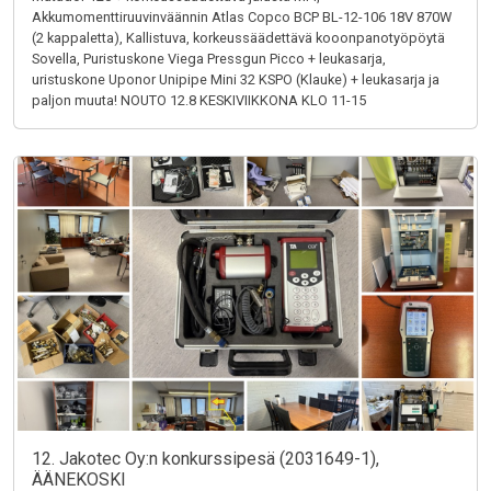
Akkumomenttiruuvinväännin Atlas Copco BCP BL-12-106 18V 870W
(2 kappaletta), Kallistuva, korkeussäädettävä kooonpanotyöpöytä
Sovella, Puristuskone Viega Pressgun Picco + leukasarja,
uristuskone Uponor Unipipe Mini 32 KSPO (Klauke) + leukasarja ja
paljon muuta! NOUTO 12.8 KESKIVIIKKONA KLO 11-15
12. Jakotec Oy:n konkurssipesä (2031649-1),
ÄÄNEKOSKI