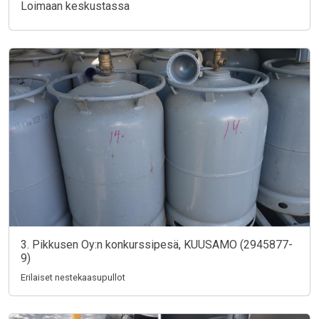
Loimaan keskustassa
3. Pikkusen Oy:n konkurssipesä, KUUSAMO (2945877-
9)
Erilaiset nestekaasupullot