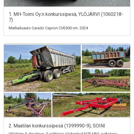
1. MH-Toimi Oy:n konkurssipesä, YLÖJÄRVI (1060218-
7)
Matkailuauto Carado Capron CVE600 vm. 2024
2. Maatilan konkurssipesä (1399990-9), SOINI
Viljakärry 5-akselinen, S-piikkiäes Väderstad NZE Mk2, peltolana