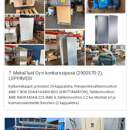
7. MekaFluid Oy:n konkurssipesä (2900570-2),
LEPPÄVESI
Kytkentäkaapit ja kotelot 29 kappaletta, Pienjännitesähkömoottori
ABB 7.5KW 3GAA164430-BDG (KÄYTTÄMÄTÖN), Sähkömoottori
ABB 45KW M2AA 225 SMB 4, Sähkömoottori 2.2 kw Moritali srl ja
Kulmansäätötunkit Benzlers (2 kappaletta)