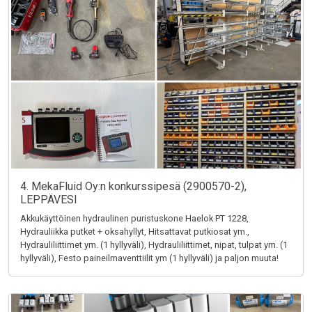
4. MekaFluid Oy:n konkurssipesä (2900570-2),
LEPPÄVESI
Akkukäyttöinen hydraulinen puristuskone Haelok PT 1228,
Hydrauliikka putket + oksahyllyt, Hitsattavat putkiosat ym.,
Hydrauliliittimet ym. (1 hyllyväli), Hydrauliliittimet, nipat, tulpat ym. (1
hyllyväli), Festo paineilmaventtiilit ym (1 hyllyväli) ja paljon muuta!