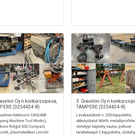
ravelon Oy:n konkurssipesä,
3. Gravelon Oy:n konkurssip
PERE (3254424-8)
TAMPERE (3254424-8)
alinen kärkisorvi CA6240B
Lavakaulukset n. 200 kappaletta,
yang Machine Tool Works),
akkutyökalut Würth, metalliprofiili
ekone Ridgid 300 Compact,
siirtelyyn käytetty vaunu, peltiset
kontit, plasmaleikkuri Lincoln
tarvikekaapit 2 kappaletta, ulokehy