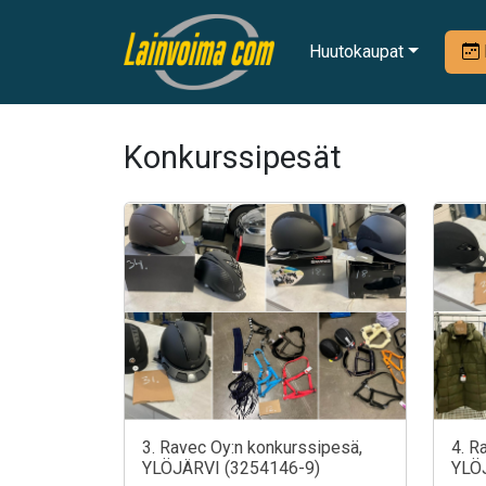
Huutokaupat
Konkurssipesät
3. Ravec Oy:n konkurssipesä,
4. R
YLÖJÄRVI (3254146-9)
YLÖ