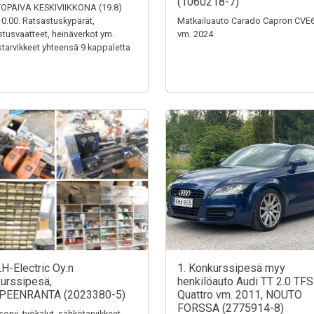
(1060218-7)
OPÄIVÄ KESKIVIIKKONA (19.8)
0.00. Ratsastuskypärät,
Matkailuauto Carado Capron CVE
stusvaatteet, heinäverkot ym.
vm. 2024
tarvikkeet yhteensä 9 kappaletta
LH-Electric Oy:n
1. Konkurssipesä myy
urssipesä,
henkilöauto Audi TT 2.0 TFS
PEENRANTA (2023380-5)
Quattro vm. 2011, NOUTO
FORSSA (2775914-8)
sorvi, työkalut, sähkötarvikkeet,