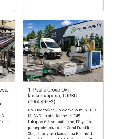
esä,
1. Puuha Group Oy:n
konkurssipesä, TURKU
(1060493-2)
t
,
CNC-työstökeskus Weeke Venture 109
LS
M, CNC-ohjattu Altendorf F45
ökalut
liukupöytä-/formaattisaha, Pölyn- ja
purunpoistosuodatin Coral Eurofilter
300, alapöytäkatkaisusaha Reinhold