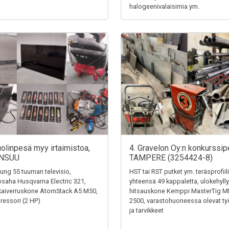
halogeenivalaisimia ym.
uolinpesä myy irtaimistoa,
4. Gravelon Oy:n konkurssip
NSUU
TAMPERE (3254424-8)
ng 55 tuuman televisio,
HST tai RST putket ym. teräsprofiili
saha Husqvarna Electric 321,
yhteensä 49 kappaletta, ulokehylly
kaiverruskone AtomStack A5 M50,
hitsauskone Kemppi MasterTig M
essori (2 HP)
2500, varastohuoneessa olevat ty
ja tarvikkeet