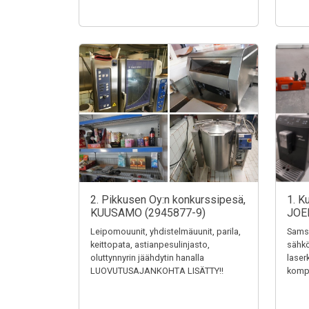
2. Pikkusen Oy:n konkurssipesä,
1. K
KUUSAMO (2945877-9)
JOE
Leipomouunit, yhdistelmäuunit, parila,
Samsu
keittopata, astianpesulinjasto,
sähkö
oluttynnyrin jäähdytin hanalla
laser
LUOVUTUSAJANKOHTA LISÄTTY!!
kompr