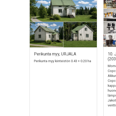
Perikunta myy, URJALA
10. 
(20
Perikunta myy kiinteistön 0.43 + 0.20 ha
Momen
Copc
Akkum
Copc
kappa
huone
lämpö
Jakotu
ventti