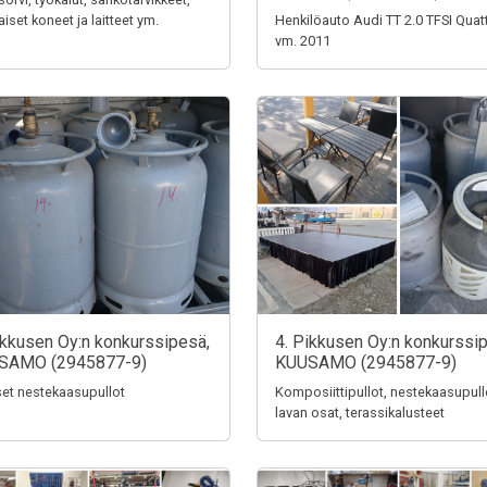
aiset koneet ja laitteet ym.
Henkilöauto Audi TT 2.0 TFSI Quat
vm. 2011
ikkusen Oy:n konkurssipesä,
4. Pikkusen Oy:n konkurssi
SAMO (2945877-9)
KUUSAMO (2945877-9)
iset nestekaasupullot
Komposiittipullot, nestekaasupull
lavan osat, terassikalusteet