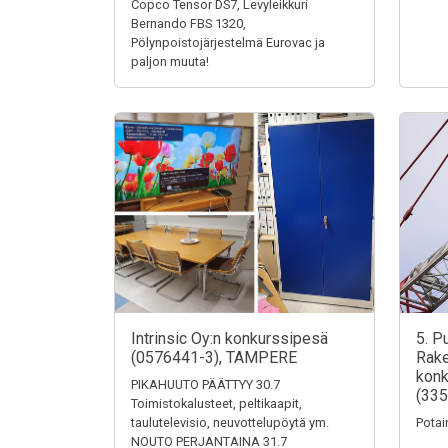
Copco Tensor DS7, Levyleikkuri
Bernando FBS 1320,
Pölynpoistojärjestelmä Eurovac ja
paljon muuta!
Intrinsic Oy:n konkurssipesä
5. P
(0576441-3), TAMPERE
Rake
konk
PIKAHUUTO PÄÄTTYY 30.7
(335
Toimistokalusteet, peltikaapit,
taulutelevisio, neuvottelupöytä ym.
Potai
NOUTO PERJANTAINA 31.7