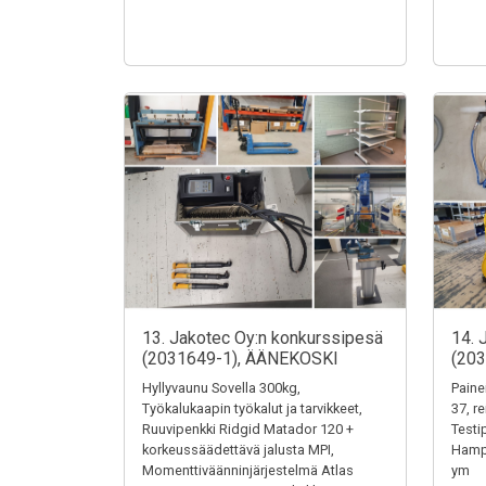
13. Jakotec Oy:n konkurssipesä
14. 
(2031649-1), ÄÄNEKOSKI
(20
Hyllyvaunu Sovella 300kg,
Paine
Työkalukaapin työkalut ja tarvikkeet,
37, r
Ruuvipenkki Ridgid Matador 120 +
Testi
korkeussäädettävä jalusta MPI,
Hampu
Momenttiväänninjärjestelmä Atlas
ym