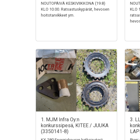
NOUTOPÄIVÄ KESKIVIIKKONA (19.8)
NOUT
KLO 10.00. Ratsastuskypärät, hevosen
KLO 1
hoitotarvikkeet ym.
ratsa
hevos
1. MJM Infra Oy:n
3. L
konkurssipesä, KITEE / JUUKA
konk
(3350141-8)
LAP
KX-280 Energiakouran katkaisuterä,
Pieni 