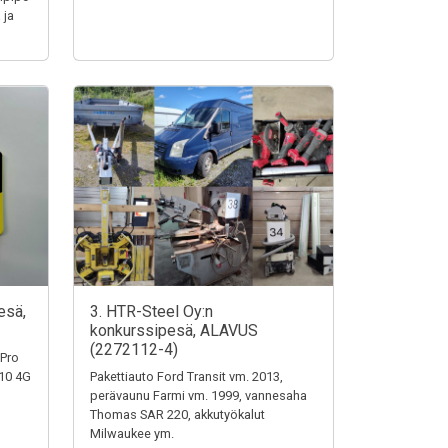
 ja
esä,
3. HTR-Steel Oy:n
konkurssipesä, ALAVUS
(2272112-4)
 Pro
110 4G
Pakettiauto Ford Transit vm. 2013,
perävaunu Farmi vm. 1999, vannesaha
Thomas SAR 220, akkutyökalut
Milwaukee ym.