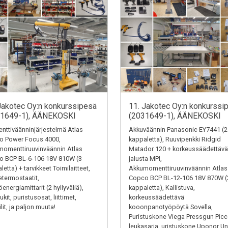
Jakotec Oy:n konkurssipesä
11. Jakotec Oy:n konkurssi
31649-1), ÄÄNEKOSKI
(2031649-1), ÄÄNEKOSKI
ttiväänninjärjestelmä Atlas
Akkuväännin Panasonic EY7441 (2
o Power Focus 4000,
kappaletta), Ruuvipenkki Ridgid
omenttiruuvinväännin Atlas
Matador 120 + korkeussäädettävä
o BCP BL-6-106 18V 810W (3
jalusta MPI,
letta) + tarvikkeet Toimilaitteet,
Akkumomenttiruuvinväännin Atlas
termostaatit,
Copco BCP BL-12-106 18V 870W (
energiamittarit (2 hyllyväliä),
kappaletta), Kallistuva,
kit, puristusosat, liittimet,
korkeussäädettävä
ilit, ja paljon muuta!
kooonpanotyöpöytä Sovella,
Puristuskone Viega Pressgun Picc
leukasarja, uristuskone Uponor Un