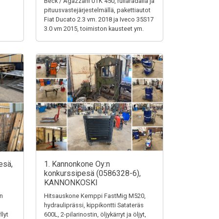
Beck / Agazzani UTK 450, rullaradalla ja
pituusvastejärjestelmällä, pakettiautot
Fiat Ducato 2.3 vm. 2018 ja Iveco 35S17
3.0 vm 2015, toimiston kausteet ym.
esä,
1. Kannonkone Oy:n
konkurssipesä (0586328-6),
KANNONKOSKI
en
Hitsauskone Kemppi FastMig M520,
hydrauliprässi, kippikontti Satateräs
llyt
600L, 2-pilarinostin, öljykärryt ja öljyt,