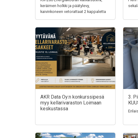
keräimen holkki ja päätylevy,
sekal
kaivinkoneen vetorattaat 2 kappaletta
AKR Data Oy:n konkurssipesä
3. P
myy kellarivaraston Loimaan
KUU
keskustassa
Erila