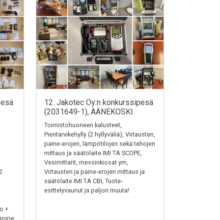
pesä
12. Jakotec Oy:n konkurssipesä
(2031649-1), ÄÄNEKOSKI
Toimistohuoneen kalusteet,
Pientarvikehylly (2 hyllyväliä), Virtausten,
paine-erojen, lämpötilojen sekä tehojen
mittaus ja säätölaite IMI TA SCOPE,
Vesimittarit, messinkiosat ym,
2
Virtausten ja paine-erojen mittaus ja
säätölaite IMI TA CBI, Tuote-
esittelyvaunut ja paljon muuta!
o +
ipipe