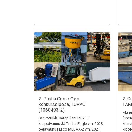
2. Puuha Group Oy:n
2. G
konkurssipesä, TURKU
TAM
(1060493-2)
Manua
Sähkötrukki Catepillar EP16KT,
(Shen
kaappivaunu JJ-Trailer Eagle vm. 2023,
kierr
perävaunu Hulco MEDAX-2 vm. 2021,
kippi