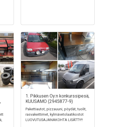
1. Pikkusen Oy:n konkurssipesä,
,
KUUSAMO (2945877-9)
Pakettiautot, pizzauuni, pöydät, tuolit,
ett
rasvakeittimet, kylmävetolaatikostot
ä,
LUOVUTUSAJANAKOHTA LISÄTTY!!