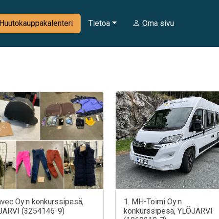
Huutokauppakalenteri
Tietoa
Oma sivu
avec Oy:n konkurssipesä,
1. MH-Toimi Oy:n
JÄRVI (3254146-9)
konkurssipesä, YLÖJÄRVI