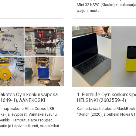
Mini 32 KSPO (Klauke) + leukasarja
paljon muuta!
Jakotec Oy:n konkurssipesä
1. Funzilife Oy:n konkurssip
31649-1), ÄÄNEKOSKI
HELSINKI (2603559-4)
ilmaporakone Atlas Copco LBB
Kannettavaa tietokone MackBook
eikä- ja levyporat, Vannekelavaunu,
13-inch (2020) ja puhelin Nokia 8
penkki, Hamputuslaite ProSpec
tin ja Läpivientikumit, suojaletkut