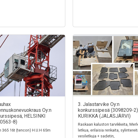
uuhax
3. Jalastarvike Oy:n
nnuskonevuokraus Oy:n
konkurssipesä (3098209-2)
urssipesä, HELSINKI
KURIKKA (JALASJÄRVI)
0563-8)
Raskaan kaluston tarvikkeita, Merl
n 365 16t (tencon) H.U.H 65m
letkua, erilaisia renkaita, sylintereit
vesiletkuja + sadetin,