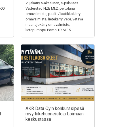
Viljakärry 5-akselinen, S-piikkiäes
600
Väderstad NZE Mk2, peltolana
omavalmiste, paali- / laatikkokärry
omavalmiste, lietekärry Vepi, vetävä
maanajokärry omavalmiste,
lietepumppu Pomo TR M 35
AKR Data Oy:n konkurssipesä
I
myy liikehuoneistoja Loimaan
keskustassa