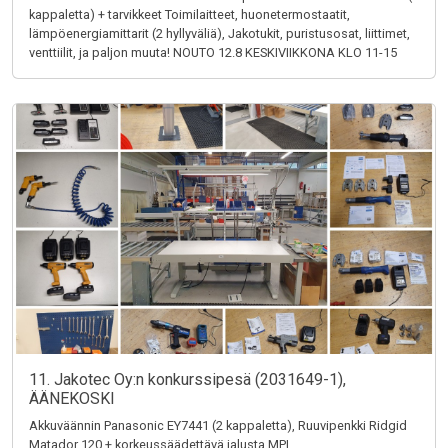
kappaletta) + tarvikkeet Toimilaitteet, huonetermostaatit,
lämpöenergiamittarit (2 hyllyväliä), Jakotukit, puristusosat, liittimet,
venttiilit, ja paljon muuta! NOUTO 12.8 KESKIVIIKKONA KLO 11-15
11. Jakotec Oy:n konkurssipesä (2031649-1),
ÄÄNEKOSKI
Akkuväännin Panasonic EY7441 (2 kappaletta), Ruuvipenkki Ridgid
Matador 120 + korkeussäädettävä jalusta MPI,