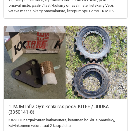
omavalmiste, paali- / laatikkokärry omavalmiste, lietekärry Vepi,
vetävä maanajokärry omavalmiste, lietepumppu Pomo TR M 35
1. MJM Infra Oy:n konkurssipesä, KITEE / JUUKA
(3350141-8)
KX-280 Energiakouran katkaisuterä, keräimen holkki ja päätylevy,
kaivinkoneen vetorattaat 2 kappaletta