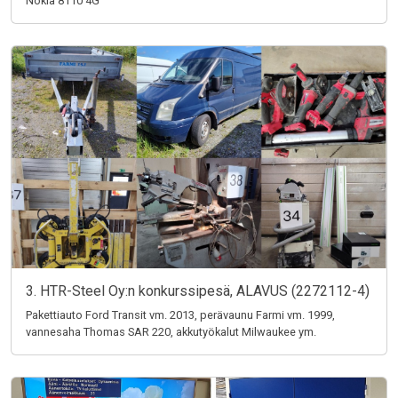
Nokia 8110 4G
3. HTR-Steel Oy:n konkurssipesä, ALAVUS (2272112-4)
Pakettiauto Ford Transit vm. 2013, perävaunu Farmi vm. 1999,
vannesaha Thomas SAR 220, akkutyökalut Milwaukee ym.