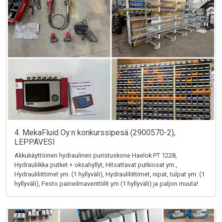
4. MekaFluid Oy:n konkurssipesä (2900570-2),
LEPPÄVESI
Akkukäyttöinen hydraulinen puristuskone Haelok PT 1228,
Hydrauliikka putket + oksahyllyt, Hitsattavat putkiosat ym.,
Hydrauliliittimet ym. (1 hyllyväli), Hydrauliliittimet, nipat, tulpat ym. (1
hyllyväli), Festo paineilmaventtiilit ym (1 hyllyväli) ja paljon muuta!