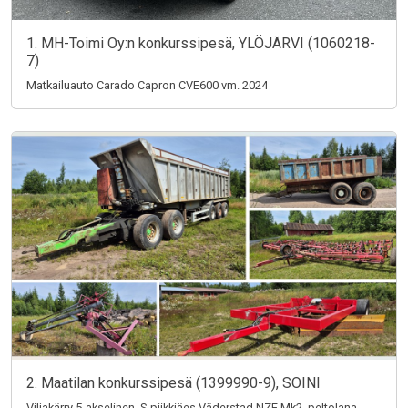
1. MH-Toimi Oy:n konkurssipesä, YLÖJÄRVI (1060218-
7)
Matkailuauto Carado Capron CVE600 vm. 2024
2. Maatilan konkurssipesä (1399990-9), SOINI
Viljakärry 5-akselinen, S-piikkiäes Väderstad NZE Mk2, peltolana