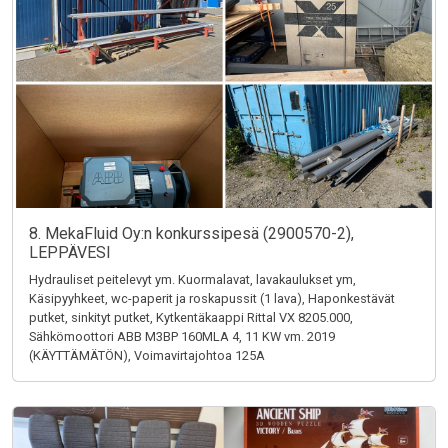
8. MekaFluid Oy:n konkurssipesä (2900570-2),
LEPPÄVESI
Hydrauliset peitelevyt ym. Kuormalavat, lavakaulukset ym,
Käsipyyhkeet, wc-paperit ja roskapussit (1 lava), Haponkestävät
putket, sinkityt putket, Kytkentäkaappi Rittal VX 8205.000,
Sähkömoottori ABB M3BP 160MLA 4, 11 KW vm. 2019
(KÄYTTÄMÄTÖN), Voimavirtajohtoa 125A