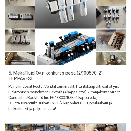
5. MekaFluid Oy:n konkurssipesä (2900570-2),
LEPPÄVESI
Paineilmaosat Festo: Venttiiliterminaalit, liitäntäkaapelit, säiliöt ym.
Elektroninen painekytkin Rexroth (4 kappaletta) Virranjakomoottorit
Concentric Rockford Inc FG133002BSP (6 kappaletta)
Suuntausventtiilit Bürkert 6281 (2 kappaletta), Laippalaakerit ja
laakeriholkit ja paljon muuta!