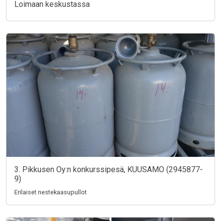
Loimaan keskustassa
3. Pikkusen Oy:n konkurssipesä, KUUSAMO (2945877-
9)
Erilaiset nestekaasupullot