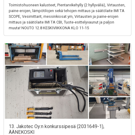
Toimistohuoneen kalusteet, Pientarvikehylly (2 hyllyväliä), Virtausten,
paine-erojen, lämpötilojen sekä tehojen mittaus ja säätölaite IMI TA
SCOPE, Vesimittarit, messinkiosat ym, Virtausten ja paine-erojen
mittaus ja säätölaite IMI TA CBI, Tuote-esittelyvaunut ja paljon
muuta! NOUTO 12.8 KESKIVIIKKONA KLO 11-15
13. Jakotec Oy:n konkurssipesä (2031649-1),
ÄÄNEKOSKI