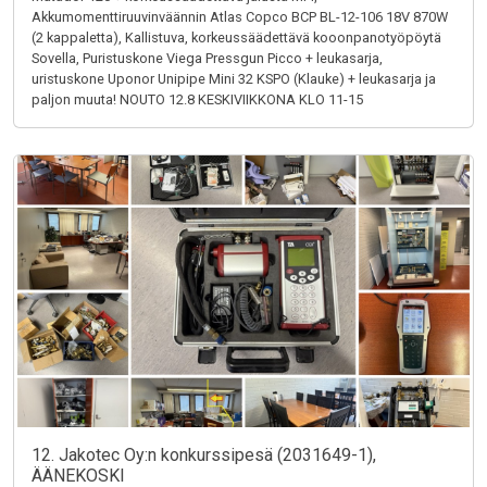
Akkumomenttiruuvinväännin Atlas Copco BCP BL-12-106 18V 870W
(2 kappaletta), Kallistuva, korkeussäädettävä kooonpanotyöpöytä
Sovella, Puristuskone Viega Pressgun Picco + leukasarja,
uristuskone Uponor Unipipe Mini 32 KSPO (Klauke) + leukasarja ja
paljon muuta! NOUTO 12.8 KESKIVIIKKONA KLO 11-15
12. Jakotec Oy:n konkurssipesä (2031649-1),
ÄÄNEKOSKI