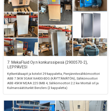
7. MekaFluid Oy:n konkurssipesä (2900570-2),
LEPPÄVESI
Kytkentäkaapit ja kotelot 29 kappaletta, Pienjännitesähkömoottori
ABB 7.5KW 3GAA164430-BDG (KÄYTTÄMÄTÖN), Sähkömoottori
ABB 45KW M2AA 225 SMB 4, Sähkömoottori 2.2 kw Moritali srl ja
Kulmansäätötunkit Benzlers (2 kappaletta)