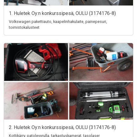
1. Huletek Oy:n konkurssipesä, OULU (3174176-8)
Volkswagen pakettiauto, kaapelinhakulaite, painepesuri,
toimistokalusteet
2. Huletek Oy:n konkurssipesä, OULU (3174176-8)
Kottikärry, patolevyrulla, tarkastuskamerat, tasolaser