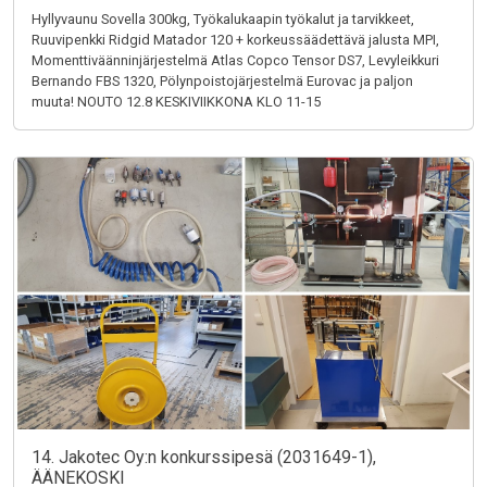
Hyllyvaunu Sovella 300kg, Työkalukaapin työkalut ja tarvikkeet,
Ruuvipenkki Ridgid Matador 120 + korkeussäädettävä jalusta MPI,
Momenttiväänninjärjestelmä Atlas Copco Tensor DS7, Levyleikkuri
Bernando FBS 1320, Pölynpoistojärjestelmä Eurovac ja paljon
muuta! NOUTO 12.8 KESKIVIIKKONA KLO 11-15
14. Jakotec Oy:n konkurssipesä (2031649-1),
ÄÄNEKOSKI