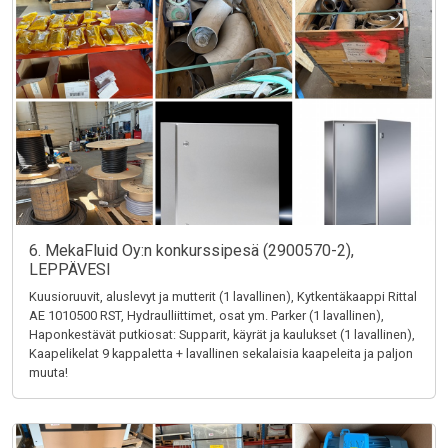
6. MekaFluid Oy:n konkurssipesä (2900570-2),
LEPPÄVESI
Kuusioruuvit, aluslevyt ja mutterit (1 lavallinen), Kytkentäkaappi Rittal
AE 1010500 RST, Hydraulliittimet, osat ym. Parker (1 lavallinen),
Haponkestävät putkiosat: Supparit, käyrät ja kaulukset (1 lavallinen),
Kaapelikelat 9 kappaletta + lavallinen sekalaisia kaapeleita ja paljon
muuta!