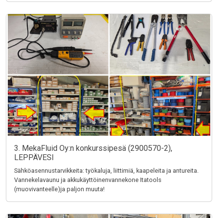
3. MekaFluid Oy:n konkurssipesä (2900570-2),
LEPPÄVESI
Sähköasennustarvikkeita: työkaluja, liittimiä, kaapeleita ja antureita.
Vannekelavaunu ja akkukäyttöinenvannekone Itatools
(muovivanteelle)ja paljon muuta!