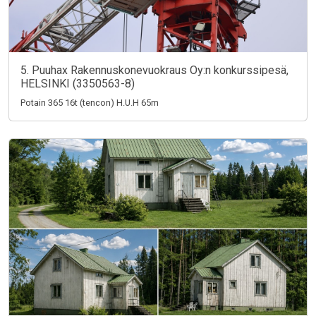
5. Puuhax Rakennuskonevuokraus Oy:n konkurssipesä,
HELSINKI (3350563-8)
Potain 365 16t (tencon) H.U.H 65m