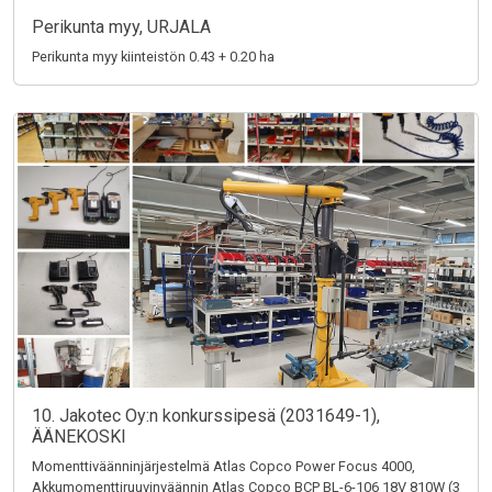
Perikunta myy, URJALA
Perikunta myy kiinteistön 0.43 + 0.20 ha
10. Jakotec Oy:n konkurssipesä (2031649-1),
ÄÄNEKOSKI
Momenttiväänninjärjestelmä Atlas Copco Power Focus 4000,
Akkumomenttiruuvinväännin Atlas Copco BCP BL-6-106 18V 810W (3