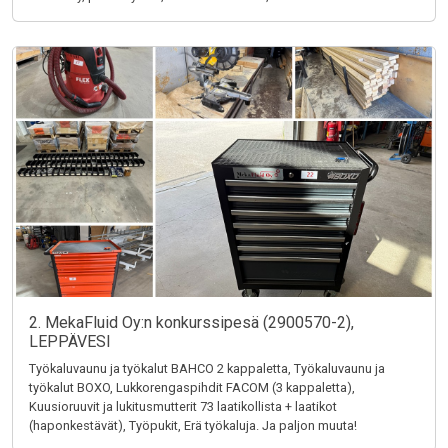
2. MekaFluid Oy:n konkurssipesä (2900570-2),
LEPPÄVESI
Työkaluvaunu ja työkalut BAHCO 2 kappaletta, Työkaluvaunu ja
työkalut BOXO, Lukkorengaspihdit FACOM (3 kappaletta),
Kuusioruuvit ja lukitusmutterit 73 laatikollista + laatikot
(haponkestävät), Työpukit, Erä työkaluja. Ja paljon muuta!