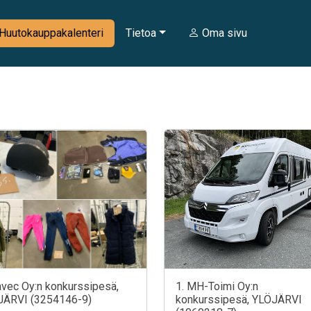
Huutokauppakalenteri
Tietoa
Oma sivu
avec Oy:n konkurssipesä,
1. MH-Toimi Oy:n
JÄRVI (3254146-9)
konkurssipesä, YLÖJÄRVI