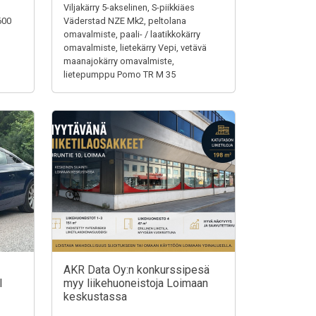
Viljakärry 5-akselinen, S-piikkiäes
600
Väderstad NZE Mk2, peltolana
omavalmiste, paali- / laatikkokärry
omavalmiste, lietekärry Vepi, vetävä
maanajokärry omavalmiste,
lietepumppu Pomo TR M 35
AKR Data Oy:n konkurssipesä
I
myy liikehuoneistoja Loimaan
keskustassa