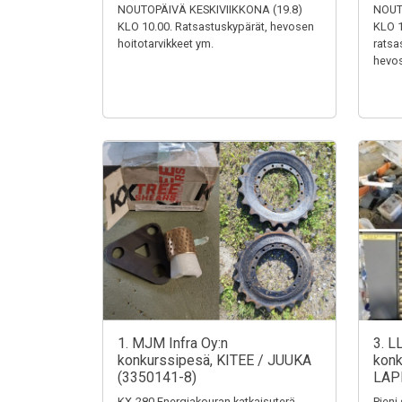
NOUTOPÄIVÄ KESKIVIIKKONA (19.8)
NOUT
KLO 10.00. Ratsastuskypärät, hevosen
KLO 1
hoitotarvikkeet ym.
ratsa
hevos
1. MJM Infra Oy:n
3. L
konkurssipesä, KITEE / JUUKA
konk
(3350141-8)
LAP
KX-280 Energiakouran katkaisuterä,
Pieni 