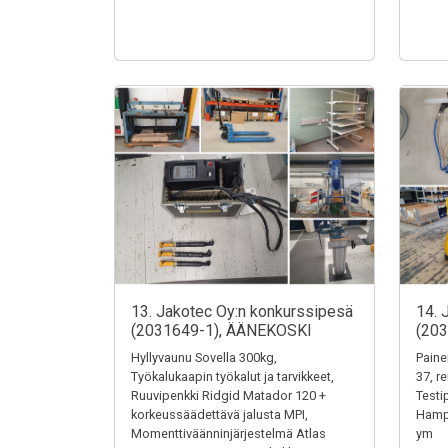
13. Jakotec Oy:n konkurssipesä
14. 
(2031649-1), ÄÄNEKOSKI
(20
Hyllyvaunu Sovella 300kg,
Paine
Työkalukaapin työkalut ja tarvikkeet,
37, r
Ruuvipenkki Ridgid Matador 120 +
Testi
korkeussäädettävä jalusta MPI,
Hampu
Momenttiväänninjärjestelmä Atlas
ym