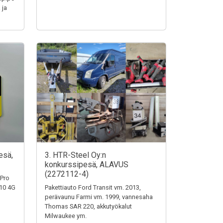
 ja
esä,
3. HTR-Steel Oy:n
konkurssipesä, ALAVUS
(2272112-4)
 Pro
110 4G
Pakettiauto Ford Transit vm. 2013,
perävaunu Farmi vm. 1999, vannesaha
Thomas SAR 220, akkutyökalut
Milwaukee ym.