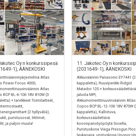
Jakotec Oy:n konkurssipesä
11. Jakotec Oy:n konkurssi
31649-1), ÄÄNEKOSKI
(2031649-1), ÄÄNEKOSKI
ttiväänninjärjestelmä Atlas
Akkuväännin Panasonic EY7441 (2
o Power Focus 4000,
kappaletta), Ruuvipenkki Ridgid
omenttiruuvinväännin Atlas
Matador 120 + korkeussäädettävä
o BCP BL-6-106 18V 810W (3
jalusta MPI,
letta) + tarvikkeet Toimilaitteet,
Akkumomenttiruuvinväännin Atlas
termostaatit,
Copco BCP BL-12-106 18V 870W (
energiamittarit (2 hyllyväliä),
kappaletta), Kallistuva,
kit, puristusosat, liittimet,
korkeussäädettävä
ilit, ja paljon muuta!
kooonpanotyöpöytä Sovella,
Puristuskone Viega Pressgun Picc
leukasarja, uristuskone Uponor Un