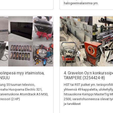
halogeenivalaisimia ym.
uolinpesä myy irtaimistoa,
4. Gravelon Oy:n konkurssip
NSUU
TAMPERE (3254424-8)
ng 55 tuuman televisio,
HST tai RST putket ym. teräsprofiili
saha Husqvarna Electric 321,
yhteensä 49 kappaletta, ulokehylly
kaiverruskone AtomStack A5 M50,
hitsauskone Kemppi MasterTig M
essori (2 HP)
2500, varastohuoneessa olevat ty
ja tarvikkeet