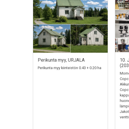
Perikunta myy, URJALA
10. 
(20
Perikunta myy kiinteistön 0.43 + 0.20 ha
Momen
Copc
Akkum
Copc
kappa
huone
lämpö
Jakotu
ventti