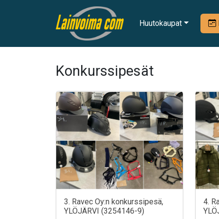
Huutokaupat
Konkurssipesät
3. Ravec Oy:n konkurssipesä,
4. R
YLÖJÄRVI (3254146-9)
YLÖ