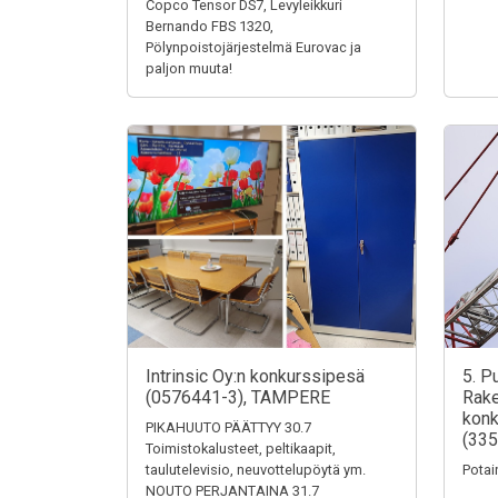
Copco Tensor DS7, Levyleikkuri
Bernando FBS 1320,
Pölynpoistojärjestelmä Eurovac ja
paljon muuta!
Intrinsic Oy:n konkurssipesä
5. P
(0576441-3), TAMPERE
Rake
konk
PIKAHUUTO PÄÄTTYY 30.7
(335
Toimistokalusteet, peltikaapit,
taulutelevisio, neuvottelupöytä ym.
Potai
NOUTO PERJANTAINA 31.7