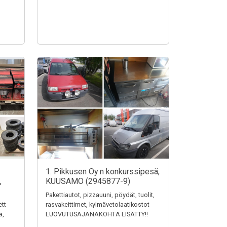
1. Pikkusen Oy:n konkurssipesä,
,
KUUSAMO (2945877-9)
Pakettiautot, pizzauuni, pöydät, tuolit,
ett
rasvakeittimet, kylmävetolaatikostot
ä,
LUOVUTUSAJANAKOHTA LISÄTTY!!