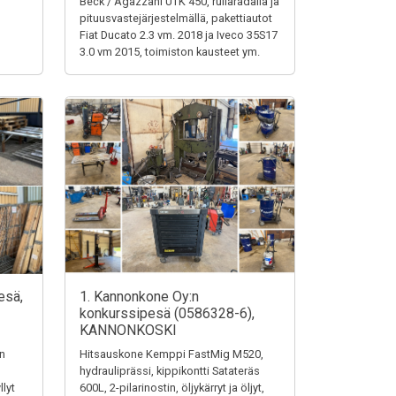
Beck / Agazzani UTK 450, rullaradalla ja
pituusvastejärjestelmällä, pakettiautot
Fiat Ducato 2.3 vm. 2018 ja Iveco 35S17
3.0 vm 2015, toimiston kausteet ym.
esä,
1. Kannonkone Oy:n
konkurssipesä (0586328-6),
KANNONKOSKI
en
Hitsauskone Kemppi FastMig M520,
hydrauliprässi, kippikontti Satateräs
llyt
600L, 2-pilarinostin, öljykärryt ja öljyt,