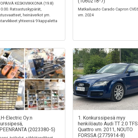
(1060218-7)
OPÄIVÄ KESKIVIIKKONA (19.8)
0.00. Ratsastuskypärät,
Matkailuauto Carado Capron CVE
stusvaatteet, heinäverkot ym.
vm. 2024
tarvikkeet yhteensä 9 kappaletta
LH-Electric Oy:n
1. Konkurssipesä myy
urssipesä,
henkilöauto Audi TT 2.0 TFS
PEENRANTA (2023380-5)
Quattro vm. 2011, NOUTO
FORSSA (2775914-8)
sorvi, työkalut, sähkötarvikkeet,