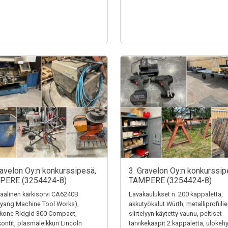
ravelon Oy:n konkurssipesä,
3. Gravelon Oy:n konkurssip
PERE (3254424-8)
TAMPERE (3254424-8)
alinen kärkisorvi CA6240B
Lavakaulukset n. 200 kappaletta,
yang Machine Tool Works),
akkutyökalut Würth, metalliprofiili
ekone Ridgid 300 Compact,
siirtelyyn käytetty vaunu, peltiset
kontit, plasmaleikkuri Lincoln
tarvikekaapit 2 kappaletta, ulokehy