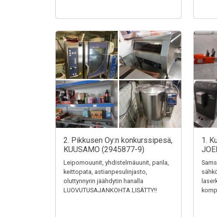
2. Pikkusen Oy:n konkurssipesä,
1. K
KUUSAMO (2945877-9)
JOE
Leipomouunit, yhdistelmäuunit, parila,
Samsu
keittopata, astianpesulinjasto,
sähkö
oluttynnyrin jäähdytin hanalla
laser
LUOVUTUSAJANKOHTA LISÄTTY!!
kompr