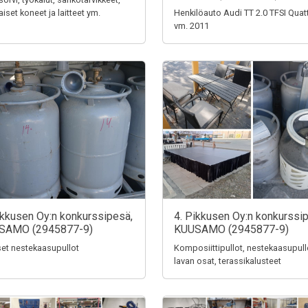
aiset koneet ja laitteet ym.
Henkilöauto Audi TT 2.0 TFSI Quat
vm. 2011
ikkusen Oy:n konkurssipesä,
4. Pikkusen Oy:n konkurssi
SAMO (2945877-9)
KUUSAMO (2945877-9)
iset nestekaasupullot
Komposiittipullot, nestekaasupull
lavan osat, terassikalusteet