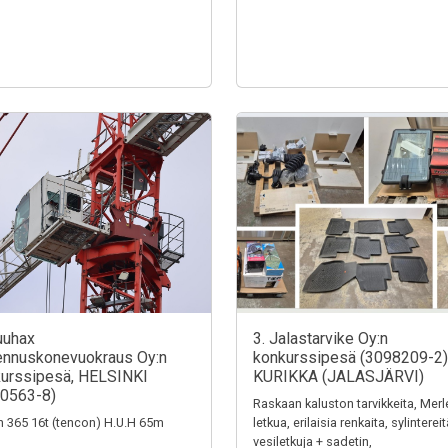
uuhax
3. Jalastarvike Oy:n
nnuskonevuokraus Oy:n
konkurssipesä (3098209-2)
urssipesä, HELSINKI
KURIKKA (JALASJÄRVI)
0563-8)
Raskaan kaluston tarvikkeita, Merl
n 365 16t (tencon) H.U.H 65m
letkua, erilaisia renkaita, sylintereit
vesiletkuja + sadetin,