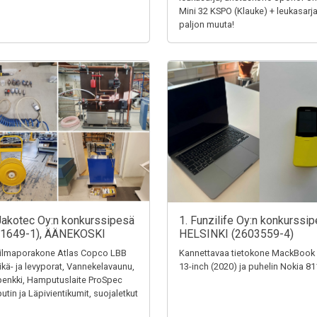
Mini 32 KSPO (Klauke) + leukasarja
paljon muuta!
Jakotec Oy:n konkurssipesä
1. Funzilife Oy:n konkurssip
31649-1), ÄÄNEKOSKI
HELSINKI (2603559-4)
ilmaporakone Atlas Copco LBB
Kannettavaa tietokone MackBook
eikä- ja levyporat, Vannekelavaunu,
13-inch (2020) ja puhelin Nokia 8
penkki, Hamputuslaite ProSpec
tin ja Läpivientikumit, suojaletkut