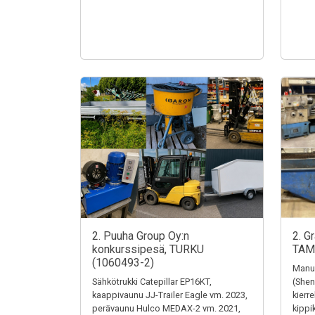
2. Puuha Group Oy:n
2. G
konkurssipesä, TURKU
TAM
(1060493-2)
Manua
Sähkötrukki Catepillar EP16KT,
(Shen
kaappivaunu JJ-Trailer Eagle vm. 2023,
kierr
perävaunu Hulco MEDAX-2 vm. 2021,
kippi