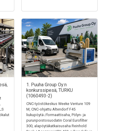
esä,
1. Puuha Group Oy:n
konkurssipesä, TURKU
(1060493-2)
t
,
CNC-työstökeskus Weeke Venture 109
LS
M, CNC-ohjattu Altendorf F45
ökalut
liukupöytä-/formaattisaha, Pölyn- ja
purunpoistosuodatin Coral Eurofilter
300, alapöytäkatkaisusaha Reinhold