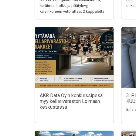
keräimen holkki ja päätylevy,
sekal
kaivinkoneen vetorattaat 2 kappaletta
AKR Data Oy:n konkurssipesä
3. P
myy kellarivaraston Loimaan
KUU
keskustassa
Erila