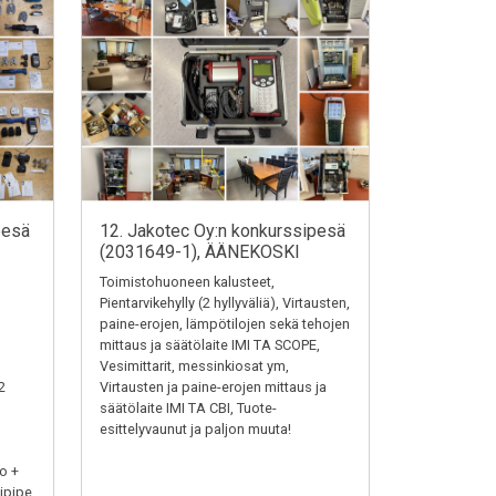
pesä
12. Jakotec Oy:n konkurssipesä
(2031649-1), ÄÄNEKOSKI
Toimistohuoneen kalusteet,
Pientarvikehylly (2 hyllyväliä), Virtausten,
paine-erojen, lämpötilojen sekä tehojen
mittaus ja säätölaite IMI TA SCOPE,
Vesimittarit, messinkiosat ym,
2
Virtausten ja paine-erojen mittaus ja
säätölaite IMI TA CBI, Tuote-
esittelyvaunut ja paljon muuta!
o +
ipipe