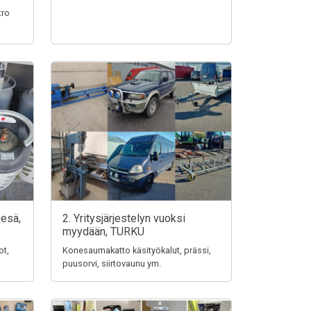
tro
pesä,
2. Yritysjärjestelyn vuoksi
myydään, TURKU
ot,
Konesaumakatto käsityökalut, prässi,
puusorvi, siirtovaunu ym.