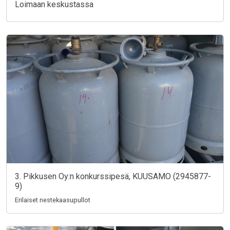
Loimaan keskustassa
3. Pikkusen Oy:n konkurssipesä, KUUSAMO (2945877-
9)
Erilaiset nestekaasupullot