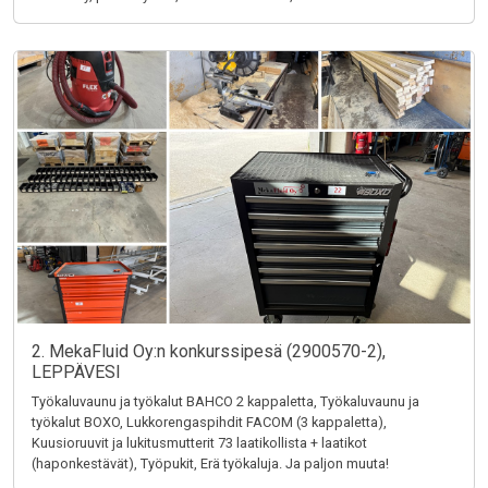
2. MekaFluid Oy:n konkurssipesä (2900570-2),
LEPPÄVESI
Työkaluvaunu ja työkalut BAHCO 2 kappaletta, Työkaluvaunu ja
työkalut BOXO, Lukkorengaspihdit FACOM (3 kappaletta),
Kuusioruuvit ja lukitusmutterit 73 laatikollista + laatikot
(haponkestävät), Työpukit, Erä työkaluja. Ja paljon muuta!