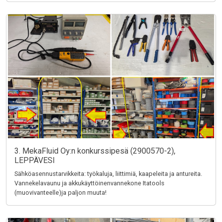
3. MekaFluid Oy:n konkurssipesä (2900570-2),
LEPPÄVESI
Sähköasennustarvikkeita: työkaluja, liittimiä, kaapeleita ja antureita.
Vannekelavaunu ja akkukäyttöinenvannekone Itatools
(muovivanteelle)ja paljon muuta!