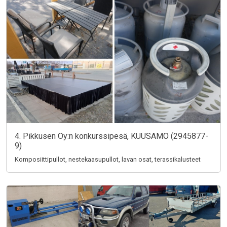
4. Pikkusen Oy:n konkurssipesä, KUUSAMO (2945877-
9)
Komposiittipullot, nestekaasupullot, lavan osat, terassikalusteet