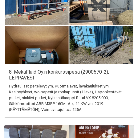
8. MekaFluid Oy:n konkurssipesä (2900570-2),
LEPPÄVESI
Hydrauliset peitelevyt ym. Kuormalavat, lavakaulukset ym,
Käsipyyhkeet, wc-paperit ja roskapussit (1 lava), Haponkestävät
putket, sinkityt putket, Kytkentäkaappi Rittal VX 8205.000,
Sähkömoottori ABB M3BP 160MLA 4, 11 KW vm. 2019
(KÄYTTÄMÄTÖN), Voimavirtajohtoa 125A