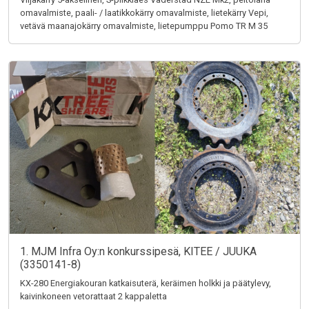
omavalmiste, paali- / laatikkokärry omavalmiste, lietekärry Vepi,
vetävä maanajokärry omavalmiste, lietepumppu Pomo TR M 35
1. MJM Infra Oy:n konkurssipesä, KITEE / JUUKA
(3350141-8)
KX-280 Energiakouran katkaisuterä, keräimen holkki ja päätylevy,
kaivinkoneen vetorattaat 2 kappaletta