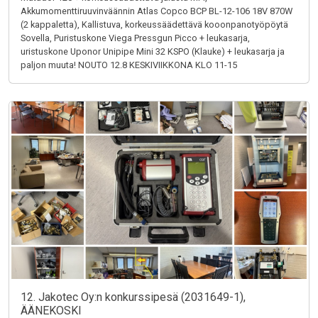
Akkumomenttiruuvinväännin Atlas Copco BCP BL-12-106 18V 870W
(2 kappaletta), Kallistuva, korkeussäädettävä kooonpanotyöpöytä
Sovella, Puristuskone Viega Pressgun Picco + leukasarja,
uristuskone Uponor Unipipe Mini 32 KSPO (Klauke) + leukasarja ja
paljon muuta! NOUTO 12.8 KESKIVIIKKONA KLO 11-15
12. Jakotec Oy:n konkurssipesä (2031649-1),
ÄÄNEKOSKI