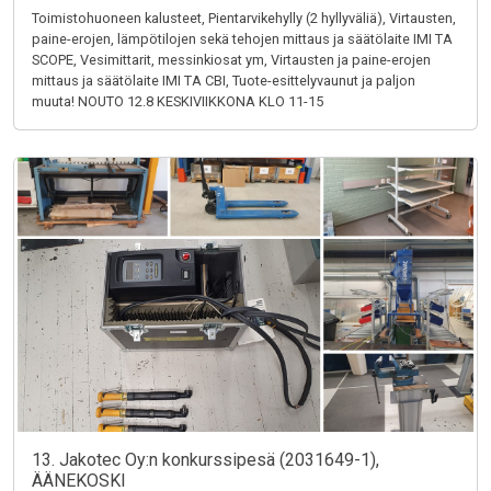
Toimistohuoneen kalusteet, Pientarvikehylly (2 hyllyväliä), Virtausten,
paine-erojen, lämpötilojen sekä tehojen mittaus ja säätölaite IMI TA
SCOPE, Vesimittarit, messinkiosat ym, Virtausten ja paine-erojen
mittaus ja säätölaite IMI TA CBI, Tuote-esittelyvaunut ja paljon
muuta! NOUTO 12.8 KESKIVIIKKONA KLO 11-15
13. Jakotec Oy:n konkurssipesä (2031649-1),
ÄÄNEKOSKI