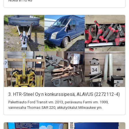
Nokia 8110 4G
3. HTR-Steel Oy:n konkurssipesä, ALAVUS (2272112-4)
Pakettiauto Ford Transit vm. 2013, perävaunu Farmi vm. 1999,
vannesaha Thomas SAR 220, akkutyökalut Milwaukee ym.