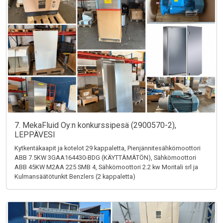
7. MekaFluid Oy:n konkurssipesä (2900570-2),
LEPPÄVESI
Kytkentäkaapit ja kotelot 29 kappaletta, Pienjännitesähkömoottori
ABB 7.5KW 3GAA164430-BDG (KÄYTTÄMÄTÖN), Sähkömoottori
ABB 45KW M2AA 225 SMB 4, Sähkömoottori 2.2 kw Moritali srl ja
Kulmansäätötunkit Benzlers (2 kappaletta)