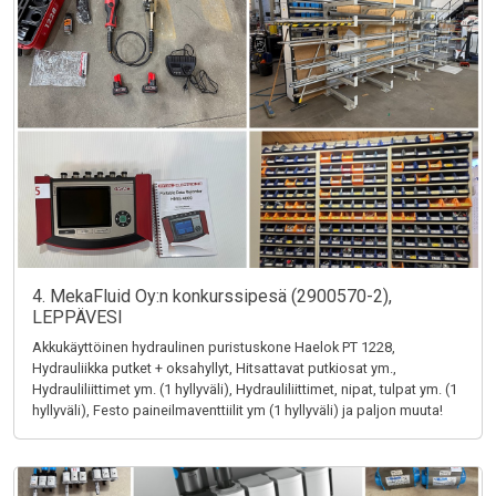
4. MekaFluid Oy:n konkurssipesä (2900570-2),
LEPPÄVESI
Akkukäyttöinen hydraulinen puristuskone Haelok PT 1228,
Hydrauliikka putket + oksahyllyt, Hitsattavat putkiosat ym.,
Hydrauliliittimet ym. (1 hyllyväli), Hydrauliliittimet, nipat, tulpat ym. (1
hyllyväli), Festo paineilmaventtiilit ym (1 hyllyväli) ja paljon muuta!