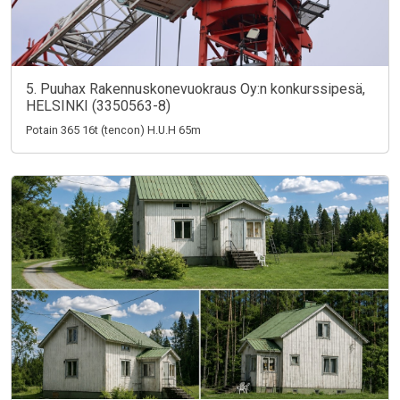
5. Puuhax Rakennuskonevuokraus Oy:n konkurssipesä,
HELSINKI (3350563-8)
Potain 365 16t (tencon) H.U.H 65m