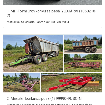
1. MH-Toimi Oy:n konkurssipesä, YLÖJÄRVI (1060218-
7)
Matkailuauto Carado Capron CVE600 vm. 2024
2. Maatilan konkurssipesä (1399990-9), SOINI
Viljakärry 5-akselinen, S-piikkiäes Väderstad NZE Mk2, peltolana