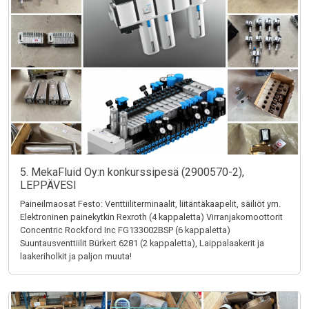
5. MekaFluid Oy:n konkurssipesä (2900570-2),
LEPPÄVESI
Paineilmaosat Festo: Venttiiliterminaalit, liitäntäkaapelit, säiliöt ym.
Elektroninen painekytkin Rexroth (4 kappaletta) Virranjakomoottorit
Concentric Rockford Inc FG133002BSP (6 kappaletta)
Suuntausventtiilit Bürkert 6281 (2 kappaletta), Laippalaakerit ja
laakeriholkit ja paljon muuta!