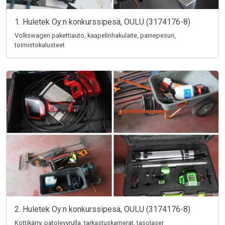
1. Huletek Oy:n konkurssipesä, OULU (3174176-8)
Volkswagen pakettiauto, kaapelinhakulaite, painepesuri,
toimistokalusteet
2. Huletek Oy:n konkurssipesä, OULU (3174176-8)
Kottikärry, patolevyrulla, tarkastuskamerat, tasolaser