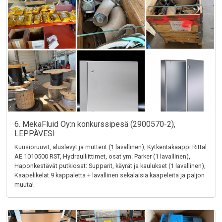
6. MekaFluid Oy:n konkurssipesä (2900570-2),
LEPPÄVESI
Kuusioruuvit, aluslevyt ja mutterit (1 lavallinen), Kytkentäkaappi Rittal
AE 1010500 RST, Hydraulliittimet, osat ym. Parker (1 lavallinen),
Haponkestävät putkiosat: Supparit, käyrät ja kaulukset (1 lavallinen),
Kaapelikelat 9 kappaletta + lavallinen sekalaisia kaapeleita ja paljon
muuta!