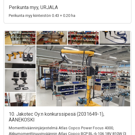
Perikunta myy, URJALA
Perikunta myy kiinteistön 0.43 + 0.20 ha
10. Jakotec Oy:n konkurssipesä (2031649-1),
ÄÄNEKOSKI
Momenttiväänninjärjestelmä Atlas Copco Power Focus 4000,
Akkumomenttiruuvinväännin Atlas Copco BCP BL-6-106 18V 810W (3