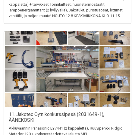
kappaletta) + tarvikkeet Toimilaitteet, huonetermostaatit,
lämpöenergiamittarit (2 hyllyväliä), Jakotukit, puristusosat, liittimet,
venttiilit, ja paljon muuta! NOUTO 12.8 KESKIVIIKKONA KLO 11-15
11. Jakotec Oy:n konkurssipesä (2031649-1),
ÄÄNEKOSKI
Akkuväännin Panasonic EY7441 (2 kappaletta), Ruuvipenkki Ridgid
Matador 120 + korkeussäädettävä jalusta MPI,