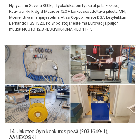
Hyllyvaunu Sovella 300kg, Työkalukaapin työkalut ja tarvikkeet,
Ruuvipenkki Ridgid Matador 120 + korkeussäädettävä jalusta MPI,
Momenttiväänninjärjestelmä Atlas Copco Tensor DS7, Levyleikkuri
Bernando FBS 1320, Pölynpoistojärjestelmä Eurovac ja paljon
muuta! NOUTO 12.8 KESKIVIIKKONA KLO 11-15
14. Jakotec Oy:n konkurssipesä (2031649-1),
ÄÄNEKOSKI