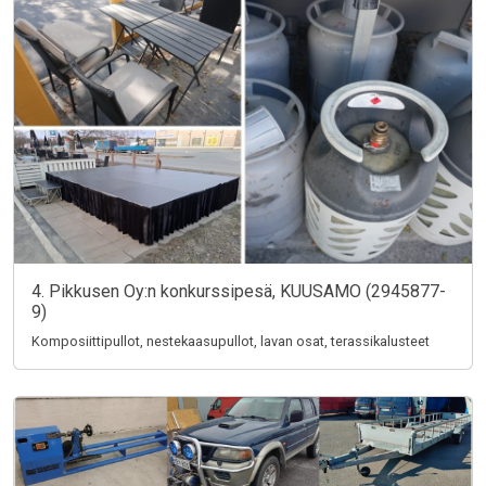
4. Pikkusen Oy:n konkurssipesä, KUUSAMO (2945877-
9)
Komposiittipullot, nestekaasupullot, lavan osat, terassikalusteet