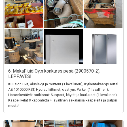
6. MekaFluid Oy:n konkurssipesä (2900570-2),
LEPPÄVESI
Kuusioruuvit, aluslevyt ja mutterit (1 lavallinen), Kytkentäkaappi Rittal
AE 1010500 RST, Hydraulliittimet, osat ym. Parker (1 lavallinen),
Haponkestävät putkiosat: Supparit, käyrät ja kaulukset (1 lavallinen),
Kaapelikelat 9 kappaletta + lavallinen sekalaisia kaapeleita ja paljon
muuta!