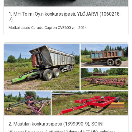
1. MH-Toimi Oy:n konkurssipesä, YLÖJÄRVI (1060218-
7)
Matkailuauto Carado Capron CVE600 vm. 2024
2. Maatilan konkurssipesä (1399990-9), SOINI
Viljakärry 5-akselinen, S-piikkiäes Väderstad NZE Mk2, peltolana