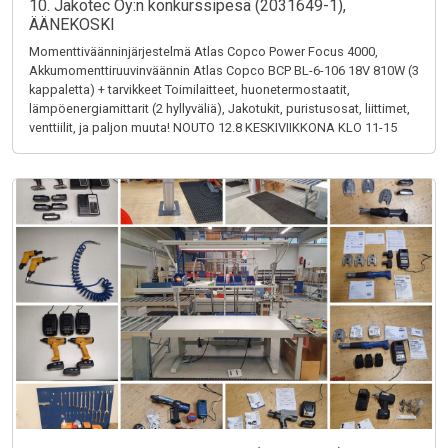
10. Jakotec Oy:n konkurssipesä (2031649-1),
ÄÄNEKOSKI
Momenttiväänninjärjestelmä Atlas Copco Power Focus 4000,
Akkumomenttiruuvinväännin Atlas Copco BCP BL-6-106 18V 810W (3
kappaletta) + tarvikkeet Toimilaitteet, huonetermostaatit,
lämpöenergiamittarit (2 hyllyväliä), Jakotukit, puristusosat, liittimet,
venttiilit, ja paljon muuta! NOUTO 12.8 KESKIVIIKKONA KLO 11-15