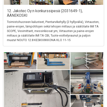
12. Jakotec Oy:n konkurssipesä (2031649-1),
ÄÄNEKOSKI
Toimistohuoneen kalusteet, Pientarvikehylly (2 hyllyväliä), Virtausten,
paine-erojen, lämpötilojen sekä tehojen mittaus ja säätölaite IMI TA
SCOPE, Vesimittarit, messinkiosat ym, Virtausten ja paine-erojen
mittaus ja säätölaite IMI TA CBI, Tuote-esittelyvaunut ja paljon
muuta! NOUTO 12.8 KESKIVIIKKONA KLO 11-15