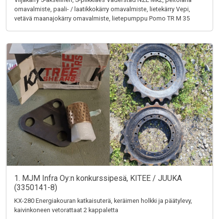
omavalmiste, paali- / laatikkokärry omavalmiste, lietekärry Vepi,
vetävä maanajokärry omavalmiste, lietepumppu Pomo TR M 35
1. MJM Infra Oy:n konkurssipesä, KITEE / JUUKA
(3350141-8)
KX-280 Energiakouran katkaisuterä, keräimen holkki ja päätylevy,
kaivinkoneen vetorattaat 2 kappaletta