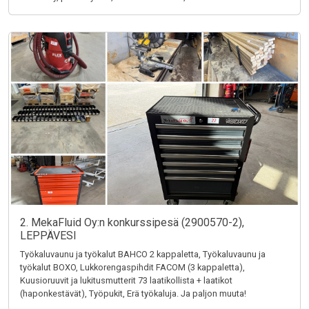
2. MekaFluid Oy:n konkurssipesä (2900570-2),
LEPPÄVESI
Työkaluvaunu ja työkalut BAHCO 2 kappaletta, Työkaluvaunu ja
työkalut BOXO, Lukkorengaspihdit FACOM (3 kappaletta),
Kuusioruuvit ja lukitusmutterit 73 laatikollista + laatikot
(haponkestävät), Työpukit, Erä työkaluja. Ja paljon muuta!