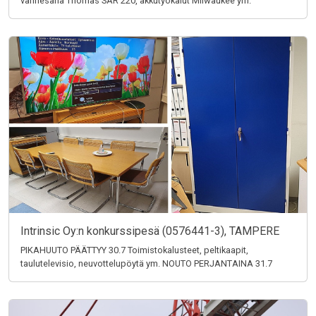
vannesaha Thomas SAR 220, akkutyökalut Milwaukee ym.
Intrinsic Oy:n konkurssipesä (0576441-3), TAMPERE
PIKAHUUTO PÄÄTTYY 30.7 Toimistokalusteet, peltikaapit,
taulutelevisio, neuvottelupöytä ym. NOUTO PERJANTAINA 31.7