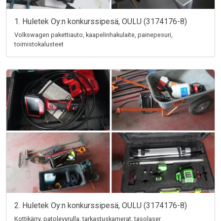
1. Huletek Oy:n konkurssipesä, OULU (3174176-8)
Volkswagen pakettiauto, kaapelinhakulaite, painepesuri,
toimistokalusteet
2. Huletek Oy:n konkurssipesä, OULU (3174176-8)
Kottikärry, patolevyrulla, tarkastuskamerat, tasolaser