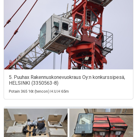
5. Puuhax Rakennuskonevuokraus Oy:n konkurssipesä,
HELSINKI (3350563-8)
Potain 365 16t (tencon) H.U.H 65m