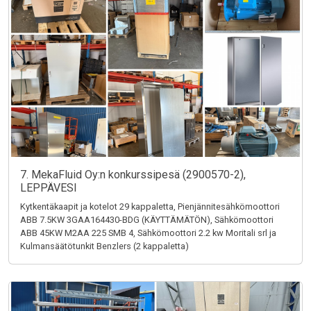
7. MekaFluid Oy:n konkurssipesä (2900570-2),
LEPPÄVESI
Kytkentäkaapit ja kotelot 29 kappaletta, Pienjännitesähkömoottori
ABB 7.5KW 3GAA164430-BDG (KÄYTTÄMÄTÖN), Sähkömoottori
ABB 45KW M2AA 225 SMB 4, Sähkömoottori 2.2 kw Moritali srl ja
Kulmansäätötunkit Benzlers (2 kappaletta)