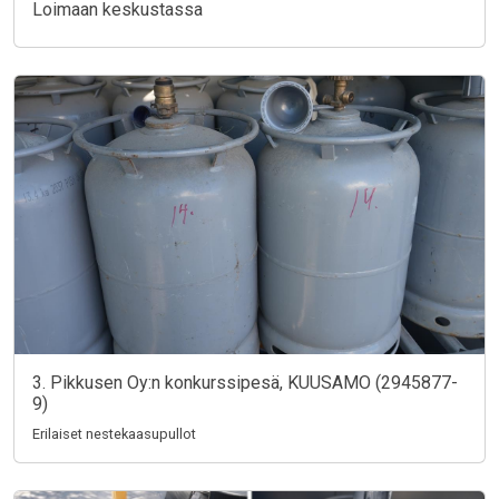
Loimaan keskustassa
3. Pikkusen Oy:n konkurssipesä, KUUSAMO (2945877-
9)
Erilaiset nestekaasupullot