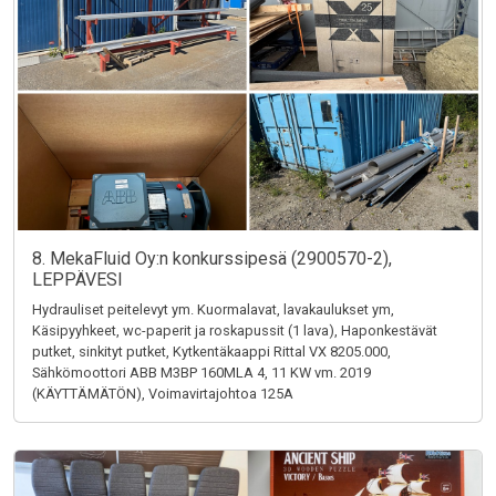
8. MekaFluid Oy:n konkurssipesä (2900570-2),
LEPPÄVESI
Hydrauliset peitelevyt ym. Kuormalavat, lavakaulukset ym,
Käsipyyhkeet, wc-paperit ja roskapussit (1 lava), Haponkestävät
putket, sinkityt putket, Kytkentäkaappi Rittal VX 8205.000,
Sähkömoottori ABB M3BP 160MLA 4, 11 KW vm. 2019
(KÄYTTÄMÄTÖN), Voimavirtajohtoa 125A