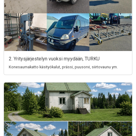
2. Yritysjärjestelyn vuoksi myydään, TURKU
Konesaumakatto käsityökalut, prässi, puusorvi, siirtovaunu ym.