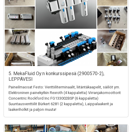
5. MekaFluid Oy:n konkurssipesä (2900570-2),
LEPPÄVESI
Paineilmaosat Festo: Venttiiliterminaalit, liitäntäkaapelit, säiliöt ym.
Elektroninen painekytkin Rexroth (4 kappaletta) Virranjakomoottorit
Concentric Rockford Inc FG133002BSP (6 kappaletta)
Suuntausventtiilit Bürkert 6281 (2 kappaletta), Laippalaakerit ja
laakeriholkit ja paljon muuta!