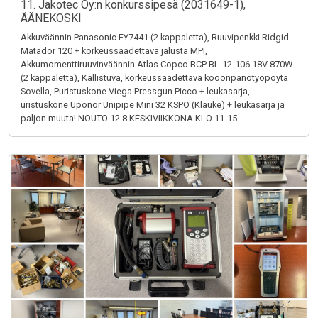
11. Jakotec Oy:n konkurssipesä (2031649-1),
ÄÄNEKOSKI
Akkuväännin Panasonic EY7441 (2 kappaletta), Ruuvipenkki Ridgid
Matador 120 + korkeussäädettävä jalusta MPI,
Akkumomenttiruuvinväännin Atlas Copco BCP BL-12-106 18V 870W
(2 kappaletta), Kallistuva, korkeussäädettävä kooonpanotyöpöytä
Sovella, Puristuskone Viega Pressgun Picco + leukasarja,
uristuskone Uponor Unipipe Mini 32 KSPO (Klauke) + leukasarja ja
paljon muuta! NOUTO 12.8 KESKIVIIKKONA KLO 11-15