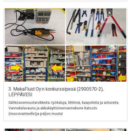
3. MekaFluid Oy:n konkurssipesä (2900570-2),
LEPPÄVESI
Sähköasennustarvikkeita: työkaluja, liittimiä, kaapeleita ja antureita.
Vannekelavaunu ja akkukäyttöinenvannekone Itatools
(muovivanteelle)ja paljon muuta!