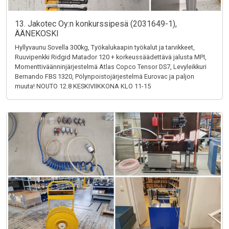
13. Jakotec Oy:n konkurssipesä (2031649-1),
ÄÄNEKOSKI
Hyllyvaunu Sovella 300kg, Työkalukaapin työkalut ja tarvikkeet,
Ruuvipenkki Ridgid Matador 120 + korkeussäädettävä jalusta MPI,
Momenttiväänninjärjestelmä Atlas Copco Tensor DS7, Levyleikkuri
Bernando FBS 1320, Pölynpoistojärjestelmä Eurovac ja paljon
muuta! NOUTO 12.8 KESKIVIIKKONA KLO 11-15