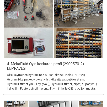
4. MekaFluid Oy:n konkurssipesä (2900570-2),
LEPPÄVESI
Akkukäyttöinen hydraulinen puristuskone Haelok PT 1228,
Hydrauliikka putket + oksahyllyt, Hitsattavat putkiosat ym.,
Hydrauliliittimet ym. (1 hyllyväli), Hydrauliliittimet, nipat, tulpat ym. (1
hyllyväli), Festo paineilmaventtiilit ym (1 hyllyväli) ja paljon muuta!