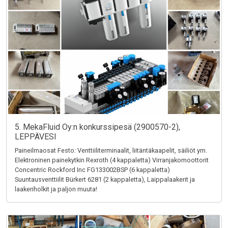
5. MekaFluid Oy:n konkurssipesä (2900570-2),
LEPPÄVESI
Paineilmaosat Festo: Venttiiliterminaalit, liitäntäkaapelit, säiliöt ym.
Elektroninen painekytkin Rexroth (4 kappaletta) Virranjakomoottorit
Concentric Rockford Inc FG133002BSP (6 kappaletta)
Suuntausventtiilit Bürkert 6281 (2 kappaletta), Laippalaakerit ja
laakeriholkit ja paljon muuta!