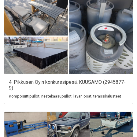
4. Pikkusen Oy:n konkurssipesä, KUUSAMO (2945877-
9)
Komposiittipullot, nestekaasupullot, lavan osat, terassikalusteet