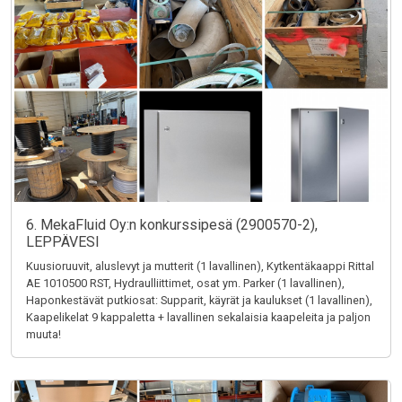
6. MekaFluid Oy:n konkurssipesä (2900570-2),
LEPPÄVESI
Kuusioruuvit, aluslevyt ja mutterit (1 lavallinen), Kytkentäkaappi Rittal
AE 1010500 RST, Hydraulliittimet, osat ym. Parker (1 lavallinen),
Haponkestävät putkiosat: Supparit, käyrät ja kaulukset (1 lavallinen),
Kaapelikelat 9 kappaletta + lavallinen sekalaisia kaapeleita ja paljon
muuta!