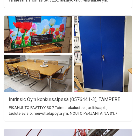
vannesaha Thomas SAR 220, akkutyökalut Milwaukee ym.
Intrinsic Oy:n konkurssipesä (0576441-3), TAMPERE
PIKAHUUTO PÄÄTTYY 30.7 Toimistokalusteet, peltikaapit,
taulutelevisio, neuvottelupöytä ym. NOUTO PERJANTAINA 31.7