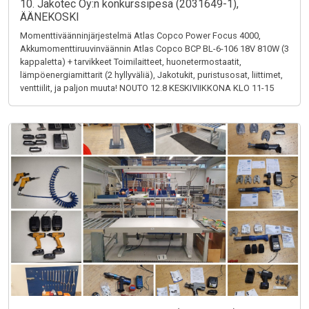
10. Jakotec Oy:n konkurssipesä (2031649-1),
ÄÄNEKOSKI
Momenttiväänninjärjestelmä Atlas Copco Power Focus 4000,
Akkumomenttiruuvinväännin Atlas Copco BCP BL-6-106 18V 810W (3
kappaletta) + tarvikkeet Toimilaitteet, huonetermostaatit,
lämpöenergiamittarit (2 hyllyväliä), Jakotukit, puristusosat, liittimet,
venttiilit, ja paljon muuta! NOUTO 12.8 KESKIVIIKKONA KLO 11-15