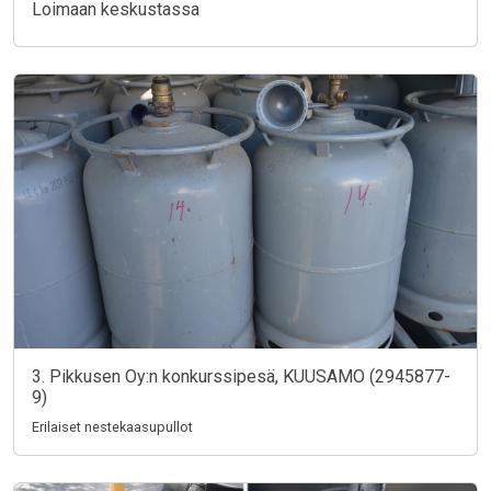
Loimaan keskustassa
3. Pikkusen Oy:n konkurssipesä, KUUSAMO (2945877-
9)
Erilaiset nestekaasupullot