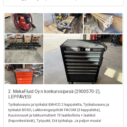
2. MekaFluid Oy:n konkurssipesä (2900570-2),
LEPPÄVESI
Työkaluvaunu ja työkalut BAHCO 2 kappaletta, Työkaluvaunu ja
työkalut BOXO, Lukkorengaspihdit FACOM (3 kappaletta),
Kuusioruuvit ja lukitusmutterit 73 laatikollista + laatikot
(haponkestävät), Työpukit, Erä työkaluja. Ja paljon muuta!