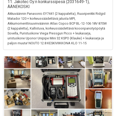
11. Jakotec Oy:n konkurssipesä (2031649-1),
ÄÄNEKOSKI
Akkuväännin Panasonic EY7441 (2 kappaletta), Ruuvipenkki Ridgid
Matador 120 + korkeussäädettävä jalusta MPI,
Akkumomenttiruuvinväännin Atlas Copco BCP BL-12-106 18V 870W
(2 kappaletta), Kallistuva, korkeussäädettävä kooonpanotyöpöytä
Sovella, Puristuskone Viega Pressgun Picco + leukasarja,
uristuskone Uponor Unipipe Mini 32 KSPO (Klauke) + leukasarja ja
paljon muuta! NOUTO 12.8 KESKIVIIKKONA KLO 11-15