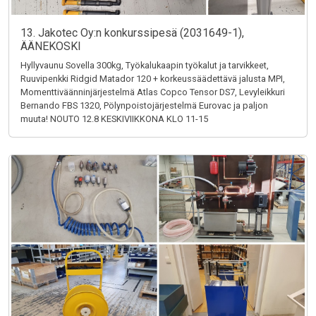
13. Jakotec Oy:n konkurssipesä (2031649-1),
ÄÄNEKOSKI
Hyllyvaunu Sovella 300kg, Työkalukaapin työkalut ja tarvikkeet,
Ruuvipenkki Ridgid Matador 120 + korkeussäädettävä jalusta MPI,
Momenttiväänninjärjestelmä Atlas Copco Tensor DS7, Levyleikkuri
Bernando FBS 1320, Pölynpoistojärjestelmä Eurovac ja paljon
muuta! NOUTO 12.8 KESKIVIIKKONA KLO 11-15