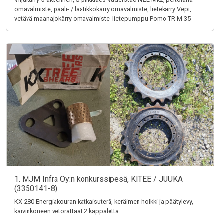
omavalmiste, paali- / laatikkokärry omavalmiste, lietekärry Vepi,
vetävä maanajokärry omavalmiste, lietepumppu Pomo TR M 35
1. MJM Infra Oy:n konkurssipesä, KITEE / JUUKA
(3350141-8)
KX-280 Energiakouran katkaisuterä, keräimen holkki ja päätylevy,
kaivinkoneen vetorattaat 2 kappaletta