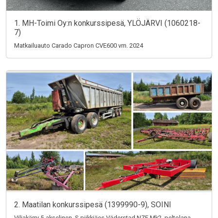
1. MH-Toimi Oy:n konkurssipesä, YLÖJÄRVI (1060218-
7)
Matkailuauto Carado Capron CVE600 vm. 2024
2. Maatilan konkurssipesä (1399990-9), SOINI
Viljakärry 5-akselinen, S-piikkiäes Väderstad NZE Mk2, peltolana