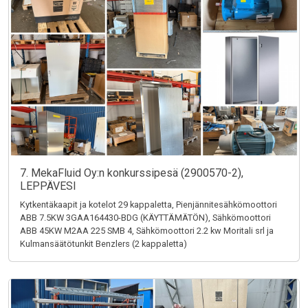
7. MekaFluid Oy:n konkurssipesä (2900570-2),
LEPPÄVESI
Kytkentäkaapit ja kotelot 29 kappaletta, Pienjännitesähkömoottori
ABB 7.5KW 3GAA164430-BDG (KÄYTTÄMÄTÖN), Sähkömoottori
ABB 45KW M2AA 225 SMB 4, Sähkömoottori 2.2 kw Moritali srl ja
Kulmansäätötunkit Benzlers (2 kappaletta)