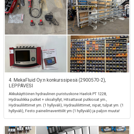
4. MekaFluid Oy:n konkurssipesä (2900570-2),
LEPPÄVESI
Akkukäyttöinen hydraulinen puristuskone Haelok PT 1228,
Hydrauliikka putket + oksahyllyt, Hitsattavat putkiosat ym.,
Hydrauliliittimet ym. (1 hyllyväli), Hydrauliliittimet, nipat, tulpat ym. (1
hyllyväli), Festo paineilmaventtiilit ym (1 hyllyväli) ja paljon muuta!