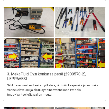
3. MekaFluid Oy:n konkurssipesä (2900570-2),
LEPPÄVESI
Sähköasennustarvikkeita: työkaluja, liittimiä, kaapeleita ja antureita.
Vannekelavaunu ja akkukäyttöinenvannekone Itatools
(muovivanteelle)ja paljon muuta!