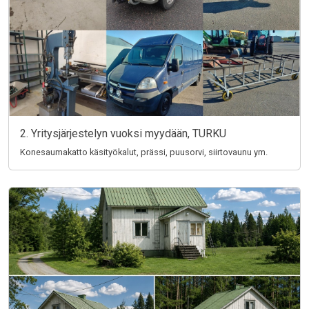
2. Yritysjärjestelyn vuoksi myydään, TURKU
Konesaumakatto käsityökalut, prässi, puusorvi, siirtovaunu ym.