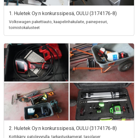
1. Huletek Oy:n konkurssipesä, OULU (3174176-8)
Volkswagen pakettiauto, kaapelinhakulaite, painepesuri,
toimistokalusteet
2. Huletek Oy:n konkurssipesä, OULU (3174176-8)
Kottikärry, patolevyrulla, tarkastuskamerat, tasolaser