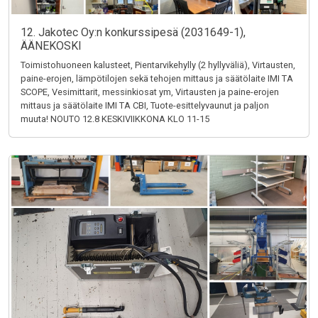
12. Jakotec Oy:n konkurssipesä (2031649-1),
ÄÄNEKOSKI
Toimistohuoneen kalusteet, Pientarvikehylly (2 hyllyväliä), Virtausten,
paine-erojen, lämpötilojen sekä tehojen mittaus ja säätölaite IMI TA
SCOPE, Vesimittarit, messinkiosat ym, Virtausten ja paine-erojen
mittaus ja säätölaite IMI TA CBI, Tuote-esittelyvaunut ja paljon
muuta! NOUTO 12.8 KESKIVIIKKONA KLO 11-15