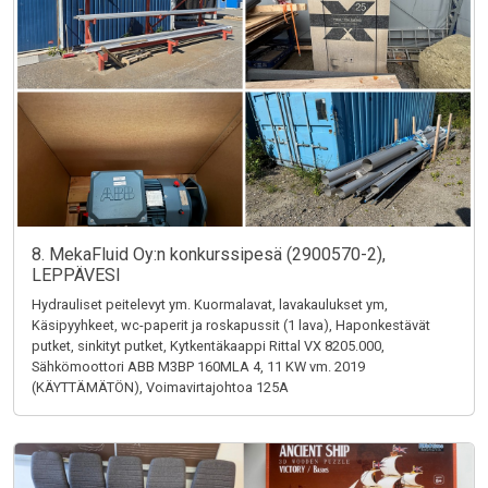
8. MekaFluid Oy:n konkurssipesä (2900570-2),
LEPPÄVESI
Hydrauliset peitelevyt ym. Kuormalavat, lavakaulukset ym,
Käsipyyhkeet, wc-paperit ja roskapussit (1 lava), Haponkestävät
putket, sinkityt putket, Kytkentäkaappi Rittal VX 8205.000,
Sähkömoottori ABB M3BP 160MLA 4, 11 KW vm. 2019
(KÄYTTÄMÄTÖN), Voimavirtajohtoa 125A