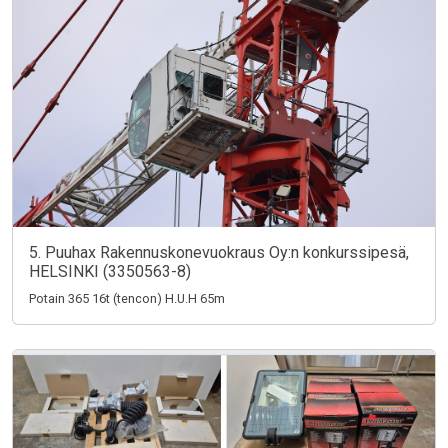
5. Puuhax Rakennuskonevuokraus Oy:n konkurssipesä,
HELSINKI (3350563-8)
Potain 365 16t (tencon) H.U.H 65m