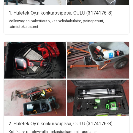
1. Huletek Oy:n konkurssipesä, OULU (3174176-8)
Volkswagen pakettiauto, kaapelinhakulaite, painepesuri,
toimistokalusteet
2. Huletek Oy:n konkurssipesä, OULU (3174176-8)
Kottikärry, patolevyrulla, tarkastuskamerat, tasolaser