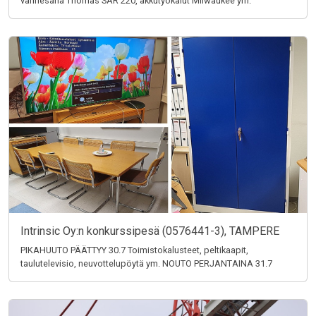
vannesaha Thomas SAR 220, akkutyökalut Milwaukee ym.
Intrinsic Oy:n konkurssipesä (0576441-3), TAMPERE
PIKAHUUTO PÄÄTTYY 30.7 Toimistokalusteet, peltikaapit,
taulutelevisio, neuvottelupöytä ym. NOUTO PERJANTAINA 31.7