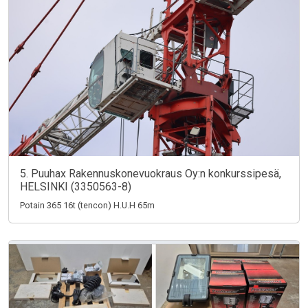
5. Puuhax Rakennuskonevuokraus Oy:n konkurssipesä,
HELSINKI (3350563-8)
Potain 365 16t (tencon) H.U.H 65m