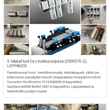
5. MekaFluid Oy:n konkurssipesä (2900570-2),
LEPPÄVESI
Paineilmaosat Festo: Venttiiliterminaalit, liitäntäkaapelit, säiliöt ym.
Elektroninen painekytkin Rexroth (4 kappaletta) Virranjakomoottorit
Concentric Rockford Inc FG133002BSP (6 kappaletta)
Suuntausventtiilit Bürkert 6281 (2 kappaletta), Laippalaakerit ja
laakeriholkit ja paljon muuta!