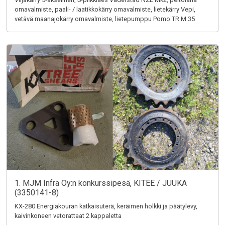
omavalmiste, paali- / laatikkokärry omavalmiste, lietekärry Vepi,
vetävä maanajokärry omavalmiste, lietepumppu Pomo TR M 35
1. MJM Infra Oy:n konkurssipesä, KITEE / JUUKA
(3350141-8)
KX-280 Energiakouran katkaisuterä, keräimen holkki ja päätylevy,
kaivinkoneen vetorattaat 2 kappaletta