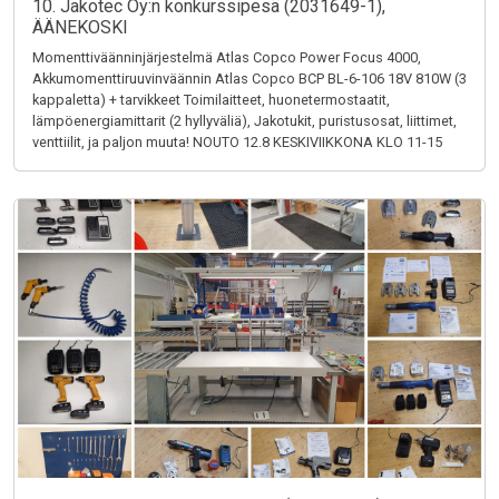
10. Jakotec Oy:n konkurssipesä (2031649-1),
ÄÄNEKOSKI
Momenttiväänninjärjestelmä Atlas Copco Power Focus 4000,
Akkumomenttiruuvinväännin Atlas Copco BCP BL-6-106 18V 810W (3
kappaletta) + tarvikkeet Toimilaitteet, huonetermostaatit,
lämpöenergiamittarit (2 hyllyväliä), Jakotukit, puristusosat, liittimet,
venttiilit, ja paljon muuta! NOUTO 12.8 KESKIVIIKKONA KLO 11-15