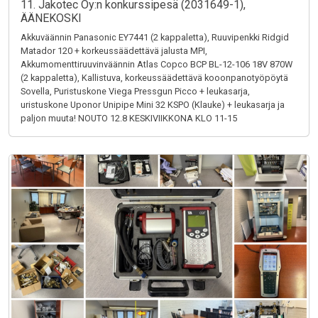
11. Jakotec Oy:n konkurssipesä (2031649-1),
ÄÄNEKOSKI
Akkuväännin Panasonic EY7441 (2 kappaletta), Ruuvipenkki Ridgid
Matador 120 + korkeussäädettävä jalusta MPI,
Akkumomenttiruuvinväännin Atlas Copco BCP BL-12-106 18V 870W
(2 kappaletta), Kallistuva, korkeussäädettävä kooonpanotyöpöytä
Sovella, Puristuskone Viega Pressgun Picco + leukasarja,
uristuskone Uponor Unipipe Mini 32 KSPO (Klauke) + leukasarja ja
paljon muuta! NOUTO 12.8 KESKIVIIKKONA KLO 11-15