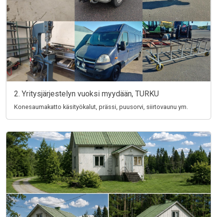
2. Yritysjärjestelyn vuoksi myydään, TURKU
Konesaumakatto käsityökalut, prässi, puusorvi, siirtovaunu ym.