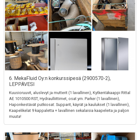
6. MekaFluid Oy:n konkurssipesä (2900570-2),
LEPPÄVESI
Kuusioruuvit, aluslevyt ja mutterit (1 lavallinen), Kytkentäkaappi Rittal
AE 1010500 RST, Hydraulliittimet, osat ym. Parker (1 lavallinen),
Haponkestävät putkiosat: Supparit, käyrät ja kaulukset (1 lavallinen),
Kaapelikelat 9 kappaletta + lavallinen sekalaisia kaapeleita ja paljon
muuta!