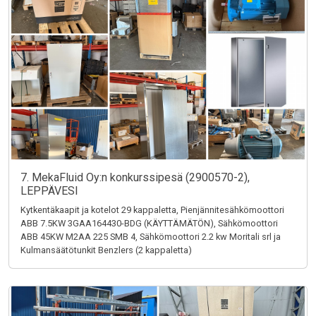
7. MekaFluid Oy:n konkurssipesä (2900570-2),
LEPPÄVESI
Kytkentäkaapit ja kotelot 29 kappaletta, Pienjännitesähkömoottori
ABB 7.5KW 3GAA164430-BDG (KÄYTTÄMÄTÖN), Sähkömoottori
ABB 45KW M2AA 225 SMB 4, Sähkömoottori 2.2 kw Moritali srl ja
Kulmansäätötunkit Benzlers (2 kappaletta)