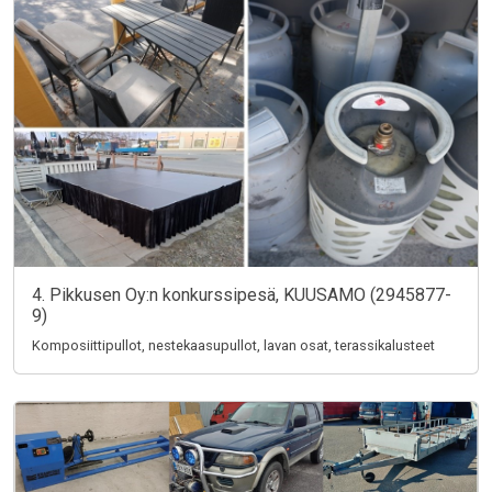
4. Pikkusen Oy:n konkurssipesä, KUUSAMO (2945877-
9)
Komposiittipullot, nestekaasupullot, lavan osat, terassikalusteet