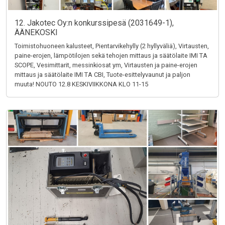
12. Jakotec Oy:n konkurssipesä (2031649-1),
ÄÄNEKOSKI
Toimistohuoneen kalusteet, Pientarvikehylly (2 hyllyväliä), Virtausten,
paine-erojen, lämpötilojen sekä tehojen mittaus ja säätölaite IMI TA
SCOPE, Vesimittarit, messinkiosat ym, Virtausten ja paine-erojen
mittaus ja säätölaite IMI TA CBI, Tuote-esittelyvaunut ja paljon
muuta! NOUTO 12.8 KESKIVIIKKONA KLO 11-15