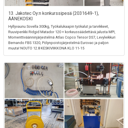
13. Jakotec Oy:n konkurssipesä (2031649-1),
ÄÄNEKOSKI
Hyllyvaunu Sovella 300kg, Työkalukaapin työkalut ja tarvikkeet,
Ruuvipenkki Ridgid Matador 120 + korkeussäädettävä jalusta MPI,
Momenttiväänninjärjestelmä Atlas Copco Tensor DS7, Levyleikkuri
Bernando FBS 1320, Pölynpoistojärjestelmä Eurovac ja paljon
muuta! NOUTO 12.8 KESKIVIIKKONA KLO 11-15