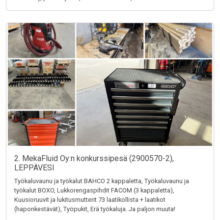
2. MekaFluid Oy:n konkurssipesä (2900570-2),
LEPPÄVESI
Työkaluvaunu ja työkalut BAHCO 2 kappaletta, Työkaluvaunu ja
työkalut BOXO, Lukkorengaspihdit FACOM (3 kappaletta),
Kuusioruuvit ja lukitusmutterit 73 laatikollista + laatikot
(haponkestävät), Työpukit, Erä työkaluja. Ja paljon muuta!