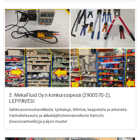
3. MekaFluid Oy:n konkurssipesä (2900570-2),
LEPPÄVESI
Sähköasennustarvikkeita: työkaluja, liittimiä, kaapeleita ja antureita.
Vannekelavaunu ja akkukäyttöinenvannekone Itatools
(muovivanteelle)ja paljon muuta!