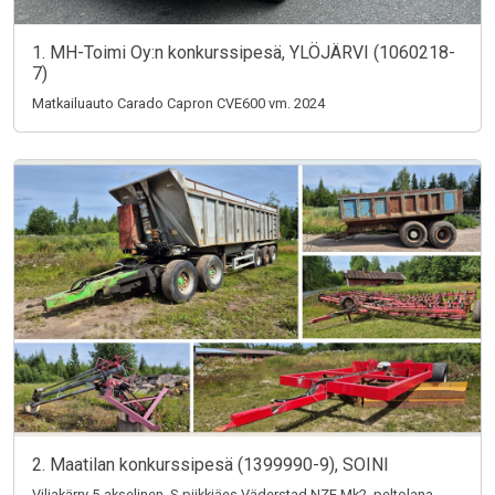
1. MH-Toimi Oy:n konkurssipesä, YLÖJÄRVI (1060218-
7)
Matkailuauto Carado Capron CVE600 vm. 2024
2. Maatilan konkurssipesä (1399990-9), SOINI
Viljakärry 5-akselinen, S-piikkiäes Väderstad NZE Mk2, peltolana