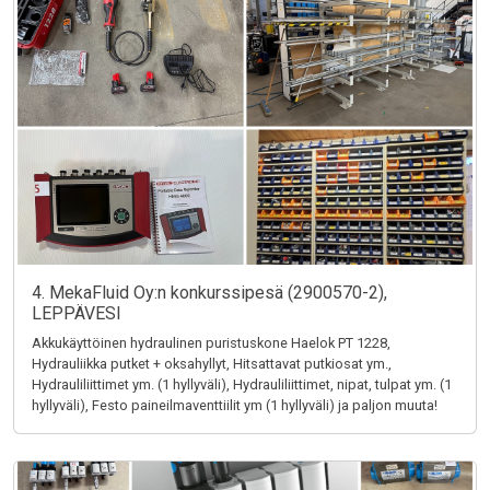
4. MekaFluid Oy:n konkurssipesä (2900570-2),
LEPPÄVESI
Akkukäyttöinen hydraulinen puristuskone Haelok PT 1228,
Hydrauliikka putket + oksahyllyt, Hitsattavat putkiosat ym.,
Hydrauliliittimet ym. (1 hyllyväli), Hydrauliliittimet, nipat, tulpat ym. (1
hyllyväli), Festo paineilmaventtiilit ym (1 hyllyväli) ja paljon muuta!