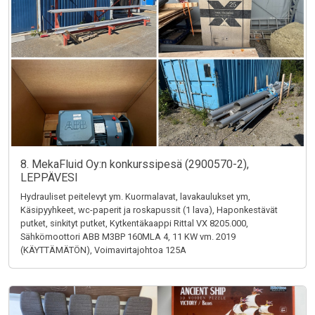
8. MekaFluid Oy:n konkurssipesä (2900570-2),
LEPPÄVESI
Hydrauliset peitelevyt ym. Kuormalavat, lavakaulukset ym,
Käsipyyhkeet, wc-paperit ja roskapussit (1 lava), Haponkestävät
putket, sinkityt putket, Kytkentäkaappi Rittal VX 8205.000,
Sähkömoottori ABB M3BP 160MLA 4, 11 KW vm. 2019
(KÄYTTÄMÄTÖN), Voimavirtajohtoa 125A