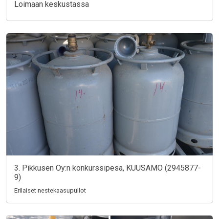
Loimaan keskustassa
3. Pikkusen Oy:n konkurssipesä, KUUSAMO (2945877-
9)
Erilaiset nestekaasupullot