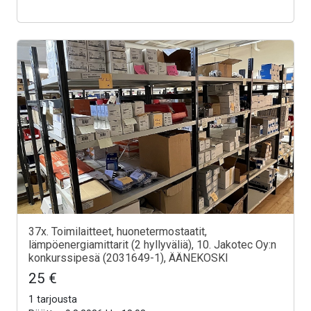
37x. Toimilaitteet, huonetermostaatit,
lämpöenergiamittarit (2 hyllyväliä), 10. Jakotec Oy:n
konkurssipesä (2031649-1), ÄÄNEKOSKI
25 €
1 tarjousta