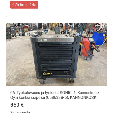
67h 6min 12s
06. Työkaluvaunu ja työkalut SONIC, 1. Kannonkone
Oy:n konkurssipesä (0586328-6), KANNONKOSKI
850 €
25 tarjousta