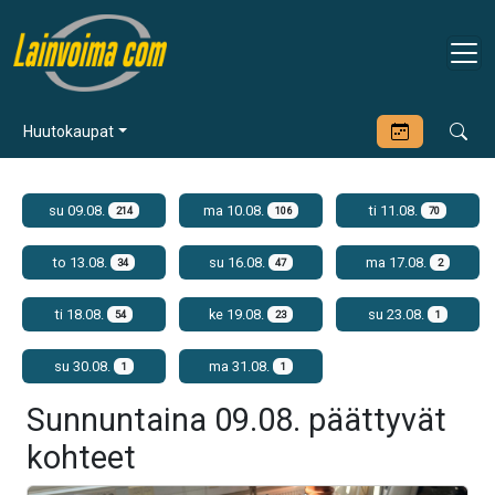
Huutokaupat
su 09.08.
ma 10.08.
ti 11.08.
214
106
70
to 13.08.
su 16.08.
ma 17.08.
34
47
2
ti 18.08.
ke 19.08.
su 23.08.
54
23
1
su 30.08.
ma 31.08.
1
1
Sunnuntaina 09.08. päättyvät
kohteet