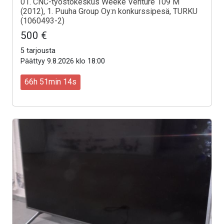
01. CNC-työstökeskus Weeke Venture 109 M
(2012), 1. Puuha Group Oy:n konkurssipesä, TURKU
(1060493-2)
500 €
5 tarjousta
Päättyy 9.8.2026 klo 18:00
66h 51min 12s