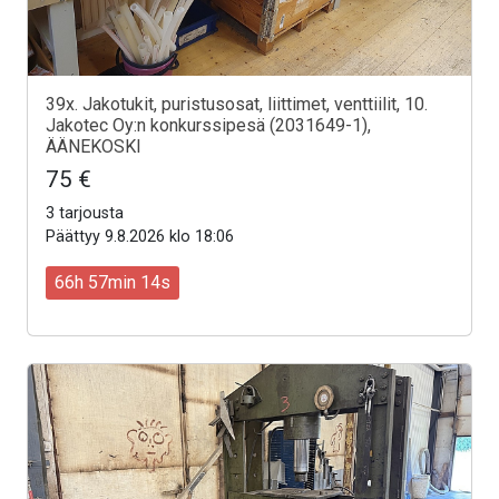
39x. Jakotukit, puristusosat, liittimet, venttiilit, 10.
Jakotec Oy:n konkurssipesä (2031649-1),
ÄÄNEKOSKI
75 €
3 tarjousta
Päättyy 9.8.2026 klo 18:06
66h 57min 12s