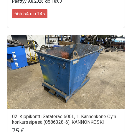
Päättyy 9.8.2026 klo 18:03
66h 54min 12s
02. Kippikontti Satateräs 600L, 1. Kannonkone Oy:n
konkurssipesä (0586328-6), KANNONKOSKI
75 €