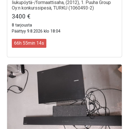
liukupöytä-/formaattisaha, (2012), 1. Puuha Group
Oy:n konkurssipesä, TURKU (1060493-2)
3400 €
8 tarjousta
Päättyy 9.8.2026 klo 18:04
66h 55min 12s