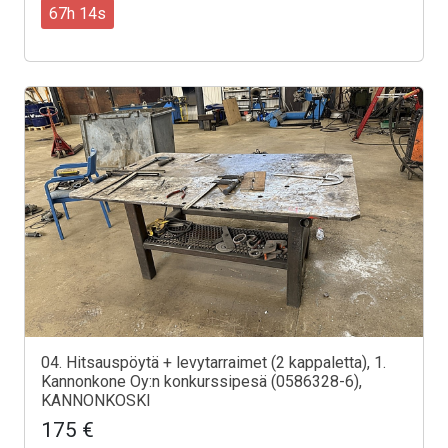
67h 12s
04. Hitsauspöytä + levytarraimet (2 kappaletta), 1.
Kannonkone Oy:n konkurssipesä (0586328-6),
KANNONKOSKI
175 €