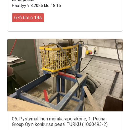
Päättyy 9.8.2026 klo 18:15
67h 6min 12s
06. Pystymallinen monikaraporakone, 1. Puuha
Group Oy:n konkurssipesä, TURKU (1060493-2)