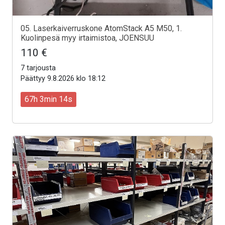
05. Laserkaiverruskone AtomStack A5 M50, 1.
Kuolinpesä myy irtaimistoa, JOENSUU
110 €
7 tarjousta
Päättyy 9.8.2026 klo 18:12
67h 3min 12s