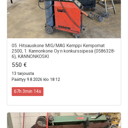
05. Hitsauskone MIG/MAG Kemppi Kempomat
2500, 1. Kannonkone Oy:n konkurssipesä (0586328-
6), KANNONKOSKI
550 €
13 tarjousta
Päättyy 9.8.2026 klo 18:12
67h 3min 12s