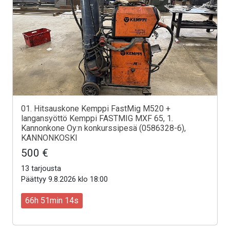
01. Hitsauskone Kemppi FastMig M520 +
langansyöttö Kemppi FASTMIG MXF 65, 1.
Kannonkone Oy:n konkurssipesä (0586328-6),
KANNONKOSKI
500 €
13 tarjousta
Päättyy 9.8.2026 klo 18:00
66h 51min 12s