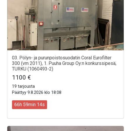
03. Pölyn- ja purunpoistosuodatin Coral Eurofilter
300 (vm 2011), 1. Puuha Group Oy:n konkurssipesä,
TURKU (1060493-2)
1100 €
19 tarjousta
Päättyy 9.8.2026 klo 18:08
66h 59min 12s