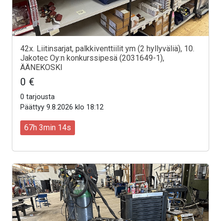
42x. Liitinsarjat, palkkiventtiilit ym (2 hyllyväliä), 10.
Jakotec Oy:n konkurssipesä (2031649-1),
ÄÄNEKOSKI
0 €
0 tarjousta
Päättyy 9.8.2026 klo 18:12
67h 3min 12s