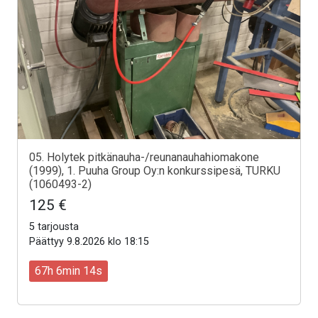
05. Holytek pitkänauha-/reunanauhahiomakone
(1999), 1. Puuha Group Oy:n konkurssipesä, TURKU
(1060493-2)
125 €
5 tarjousta
Päättyy 9.8.2026 klo 18:15
67h 6min 12s