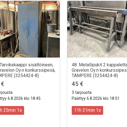
 Tarvikekaappi sisältöineen,
48. Metallipukit 2 kappaletta
Gravelon Oy:n konkurssipesä,
Gravelon Oy:n konkurssipes
PERE (3254424-8)
TAMPERE (3254424-8)
 €
45 €
rjousta
3 tarjousta
tyy 6.8.2026 klo 18:45
Päättyy 6.8.2026 klo 18:51
h 24min 59s
11h 30min 59s