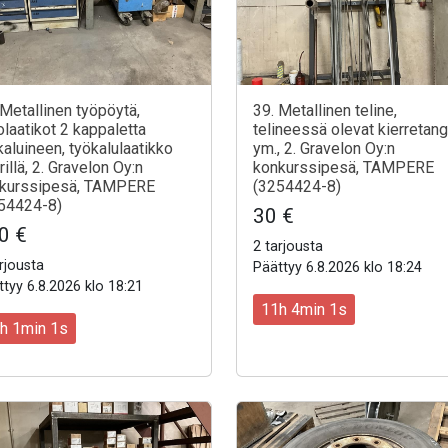
 Metallinen työpöytä,
39. Metallinen teline,
olaatikot 2 kappaletta
telineessä olevat kierretan
kaluineen, työkalulaatikko
ym., 2. Gravelon Oy:n
illä, 2. Gravelon Oy:n
konkurssipesä, TAMPERE
kurssipesä, TAMPERE
(3254424-8)
54424-8)
30 €
0 €
2 tarjousta
rjousta
Päättyy 6.8.2026 klo 18:24
tyy 6.8.2026 klo 18:21
11h 3min 59s
h 59s