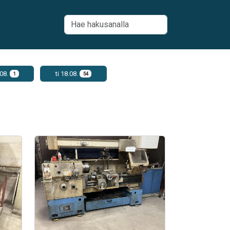
.08.
ti 18.08.
1
54