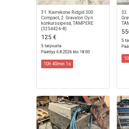
31. Kierrekone Ridgid 300
32.
Compact, 2. Gravelon Oy:n
Gra
konkurssipesä, TAMPERE
TAM
(3254424-8)
55
125 €
5 ta
5 tarjousta
Päät
Päättyy 6.8.2026 klo 18:00
10
10h 39min 59s