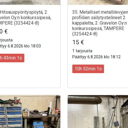
 Hitsauspyörityspöytä, 2.
35. Metalliset metallilevyjen
velon Oy:n konkurssipesä,
profiilien säilytystelineet 2
PERE (3254424-8)
kappaletta, 2. Gravelon Oy:n
konkurssipesä, TAMPERE
0 €
(3254424-8)
rjousta
15 €
tyy 6.8.2026 klo 18:03
1 tarjousta
Päättyy 6.8.2026 klo 18:12
h 42min 59s
10h 51min 59s