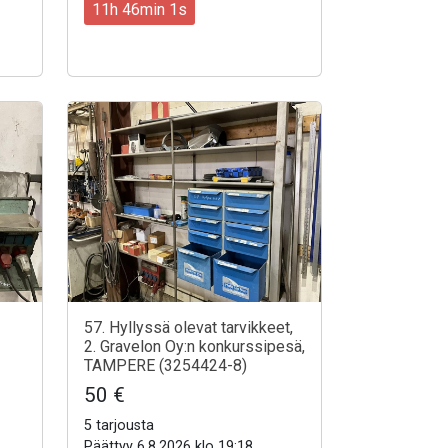
11h 45min 59s
57. Hyllyssä olevat tarvikkeet,
2. Gravelon Oy:n konkurssipesä,
TAMPERE (3254424-8)
50 €
5 tarjousta
Päättyy 6.8.2026 klo 19:18