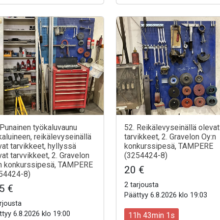
 Punainen työkaluvaunu
52. Reikälevyseinällä olevat
kaluineen, reikälevyseinällä
tarvikkeet, 2. Gravelon Oy:n
vat tarvikkeet, hyllyssä
konkurssipesä, TAMPERE
vat tarvvikkeet, 2. Gravelon
(3254424-8)
n konkurssipesä, TAMPERE
20 €
54424-8)
2 tarjousta
5 €
Päättyy 6.8.2026 klo 19:03
rjousta
tyy 6.8.2026 klo 19:00
11h 42min 59s