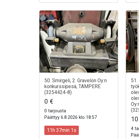
50. Smirgeli, 2. Gravelon Oy:n
51.
konkurssipesä, TAMPERE
työ
(3254424-8)
ole
ole
0 €
Oy:
(32
0 tarjousta
Päättyy 6.8.2026 klo 18:57
10
4 ta
11h 36min 59s
Päät