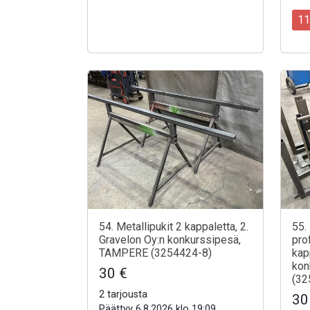
11
54. Metallipukit 2 kappaletta, 2.
55.
Gravelon Oy:n konkurssipesä,
prof
TAMPERE (3254424-8)
kap
kon
30 €
(32
2 tarjousta
30
Päättyy 6.8.2026 klo 19:09