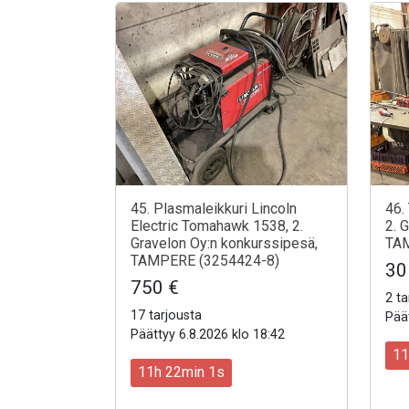
45. Plasmaleikkuri Lincoln
46.
Electric Tomahawk 1538, 2.
2. 
Gravelon Oy:n konkurssipesä,
TAM
TAMPERE (3254424-8)
30
750 €
2 ta
17 tarjousta
Päät
Päättyy 6.8.2026 klo 18:42
11
11h 21min 59s