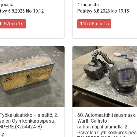
rjousta
4 tarjousta
tyy 6.8.2026 klo 19:12
Päättyy 6.8.2026 klo 19:15
h 51min 59s
11h 54min 59s
 Työkalulaatikko + sisältö, 2.
60. Automaattihitsausmaski
velon Oy:n konkurssipesä,
Wurth Callisto
PERE (3254424-8)
raitisilmapuhaltimella, 2.
Gravelon Oy:n konkurssipes
 €