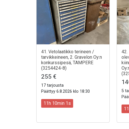
41. Vetolaatikko terineen /
42.
tarvikkeineen, 2. Gravelon Oy:n
ole
konkurssipesä, TAMPERE
kii
(3254424-8)
Oy:
(32
255 €
14
17 tarjousta
5 ta
Päättyy 6.8.2026 klo 18:30
Päät
11h 9min 59s
11