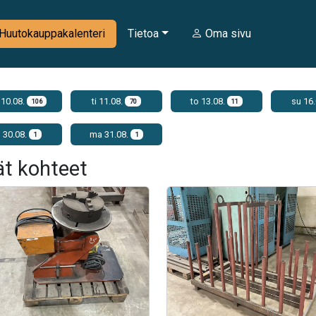
Huutokauppakalenteri
Tietoa
Oma sivu
10.08.
ti 11.08.
to 13.08.
su 16
106
70
11
 30.08.
ma 31.08.
1
1
ät kohteet