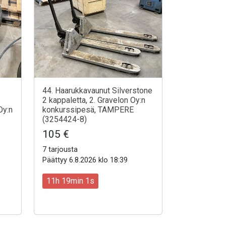
44. Haarukkavaunut Silverstone
2 kappaletta, 2. Gravelon Oy:n
Oy:n
konkurssipesä, TAMPERE
(3254424-8)
105 €
7 tarjousta
Päättyy 6.8.2026 klo 18:39
11h 18min 59s