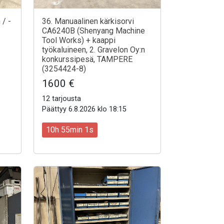
 / -
36. Manuaalinen kärkisorvi
CA6240B (Shenyang Machine
Tool Works) + kaappi
työkaluineen, 2. Gravelon Oy:n
konkurssipesä, TAMPERE
(3254424-8)
1600 €
12 tarjousta
Päättyy 6.8.2026 klo 18:15
10h 54min 59s