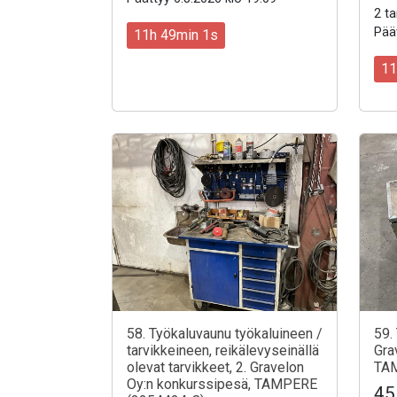
2 ta
Päät
11h 48min 59s
11
58. Työkaluvaunu työkaluineen /
59.
tarvikkeineen, reikälevyseinällä
Gra
olevat tarvikkeet, 2. Gravelon
TAM
Oy:n konkurssipesä, TAMPERE
45