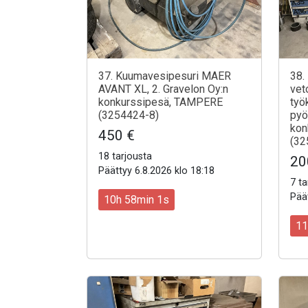
37. Kuumavesipesuri MAER
38.
AVANT XL, 2. Gravelon Oy:n
vet
konkurssipesä, TAMPERE
työ
(3254424-8)
pyör
kon
450 €
(32
18 tarjousta
20
Päättyy 6.8.2026 klo 18:18
7 ta
Päät
10h 57min 59s
11