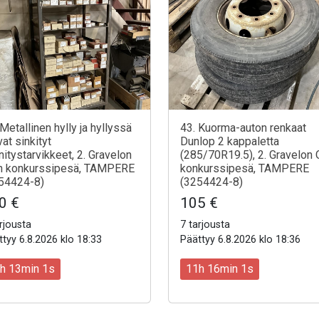
 Metallinen hylly ja hyllyssä
43. Kuorma-auton renkaat
vat sinkityt
Dunlop 2 kappaletta
nnitystarvikkeet, 2. Gravelon
(285/70R19.5), 2. Gravelon 
n konkurssipesä, TAMPERE
konkurssipesä, TAMPERE
54424-8)
(3254424-8)
0 €
105 €
rjousta
7 tarjousta
tyy 6.8.2026 klo 18:33
Päättyy 6.8.2026 klo 18:36
h 12min 59s
11h 15min 59s