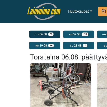
Huutokaupat
to 06.08.
su 09.08.
ma 
66
214
ke 19.08.
su 23.08.
su
16
1
Torstaina 06.08. päättyv