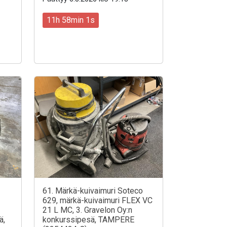
11h 57min 59s
61. Märkä-kuivaimuri Soteco
629, märkä-kuivaimuri FLEX VC
21 L MC, 3. Gravelon Oy:n
ä,
konkurssipesä, TAMPERE