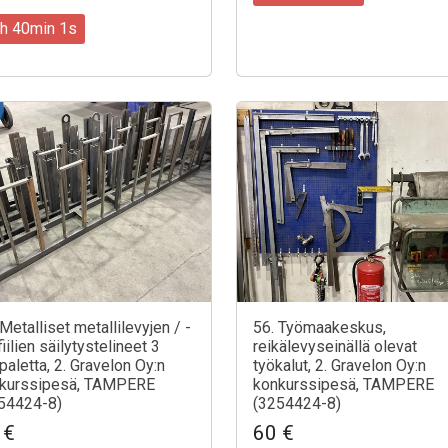
h 39min 59s
 Metalliset metallilevyjen / -
56. Työmaakeskus,
iilien säilytystelineet 3
reikälevyseinällä olevat
paletta, 2. Gravelon Oy:n
työkalut, 2. Gravelon Oy:n
kurssipesä, TAMPERE
konkurssipesä, TAMPERE
54424-8)
(3254424-8)
 €
60 €