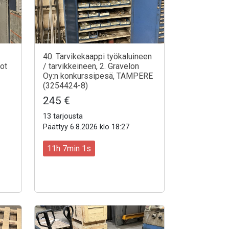
40. Tarvikekaappi työkaluineen
got
/ tarvikkeineen, 2. Gravelon
Oy:n konkurssipesä, TAMPERE
(3254424-8)
245 €
13 tarjousta
Päättyy 6.8.2026 klo 18:27
11h 6min 59s