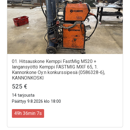
01. Hitsauskone Kemppi FastMig M520 +
langansyöttö Kemppi FASTMIG MXF 65, 1.
Kannonkone Oy:n konkurssipesä (0586328-6),
KANNONKOSKI
525 €
14 tarjousta
Päättyy 9.8.2026 klo 18:00
49h 36min 5s