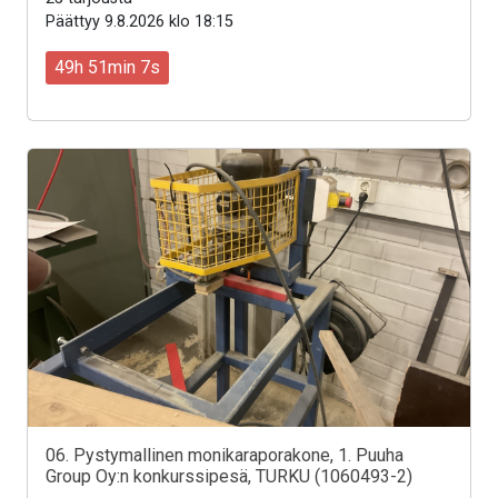
Päättyy 9.8.2026 klo 18:15
49h 51min 5s
06. Pystymallinen monikaraporakone, 1. Puuha
Group Oy:n konkurssipesä, TURKU (1060493-2)