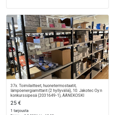
37x. Toimilaitteet, huonetermostaatit,
lämpöenergiamittarit (2 hyllyväliä), 10. Jakotec Oy:n
konkurssipesä (2031649-1), ÄÄNEKOSKI
25 €
1 tarjousta