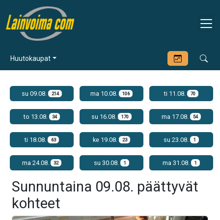
Huutokaupat
su 09.08.
ma 10.08.
ti 11.08.
214
106
70
to 13.08.
su 16.08.
ma 17.08.
34
170
54
ti 18.08.
ke 19.08.
su 23.08.
63
23
1
ma 24.08.
su 30.08.
ma 31.08.
32
1
1
Sunnuntaina 09.08. päättyvät
kohteet