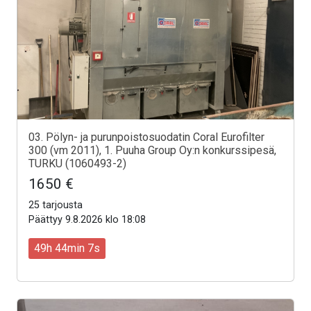
03. Pölyn- ja purunpoistosuodatin Coral Eurofilter
300 (vm 2011), 1. Puuha Group Oy:n konkurssipesä,
TURKU (1060493-2)
1650 €
25 tarjousta
Päättyy 9.8.2026 klo 18:08
49h 44min 5s