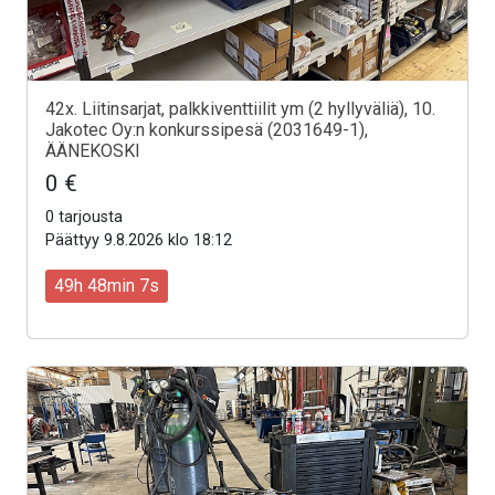
42x. Liitinsarjat, palkkiventtiilit ym (2 hyllyväliä), 10.
Jakotec Oy:n konkurssipesä (2031649-1),
ÄÄNEKOSKI
0 €
0 tarjousta
Päättyy 9.8.2026 klo 18:12
49h 48min 5s