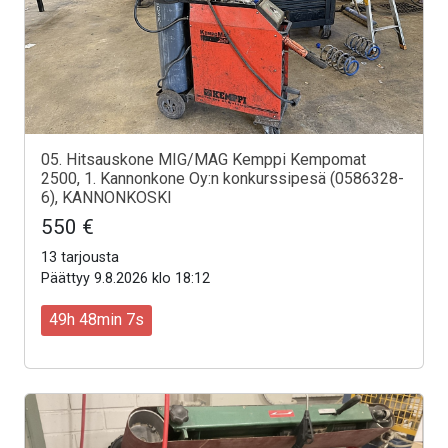
05. Hitsauskone MIG/MAG Kemppi Kempomat
2500, 1. Kannonkone Oy:n konkurssipesä (0586328-
6), KANNONKOSKI
550 €
13 tarjousta
Päättyy 9.8.2026 klo 18:12
49h 48min 5s