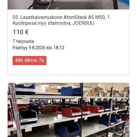
05. Laserkaiverruskone AtomStack A5 M50, 1.
Kuolinpesä myy irtaimistoa, JOENSUU
110 €
7 tarjousta
Päättyy 9.8.2026 klo 18:12
49h 48min 5s