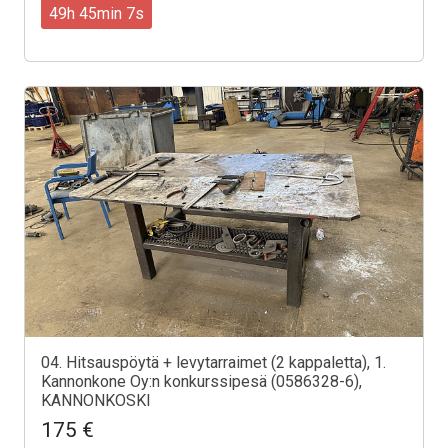
49h 45min 5s
04. Hitsauspöytä + levytarraimet (2 kappaletta), 1.
Kannonkone Oy:n konkurssipesä (0586328-6),
KANNONKOSKI
175 €