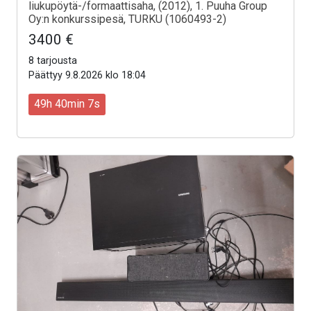
liukupöytä-/formaattisaha, (2012), 1. Puuha Group
Oy:n konkurssipesä, TURKU (1060493-2)
3400 €
8 tarjousta
Päättyy 9.8.2026 klo 18:04
49h 40min 5s