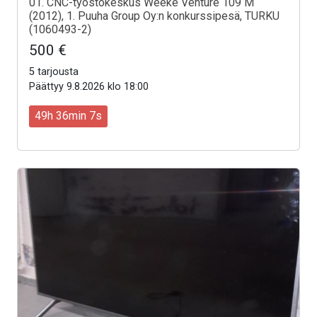
01. CNC-työstökeskus Weeke Venture 109 M
(2012), 1. Puuha Group Oy:n konkurssipesä, TURKU
(1060493-2)
500 €
5 tarjousta
Päättyy 9.8.2026 klo 18:00
49h 36min 5s