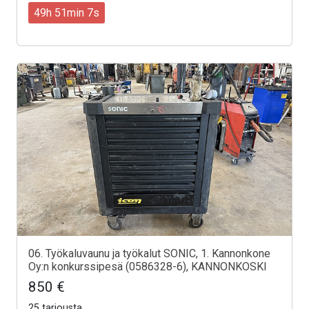
49h 51min 5s
06. Työkaluvaunu ja työkalut SONIC, 1. Kannonkone
Oy:n konkurssipesä (0586328-6), KANNONKOSKI
850 €
25 tarjousta