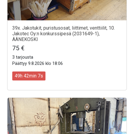
39x. Jakotukit, puristusosat, liittimet, venttiilit, 10.
Jakotec Oy:n konkurssipesä (2031649-1),
ÄÄNEKOSKI
75 €
3 tarjousta
Päättyy 9.8.2026 klo 18:06
49h 42min 5s