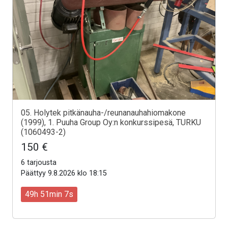
05. Holytek pitkänauha-/reunanauhahiomakone
(1999), 1. Puuha Group Oy:n konkurssipesä, TURKU
(1060493-2)
150 €
6 tarjousta
Päättyy 9.8.2026 klo 18:15
49h 51min 5s