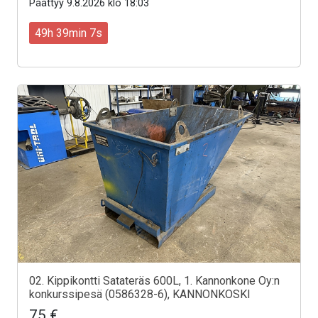
Päättyy 9.8.2026 klo 18:03
49h 39min 5s
02. Kippikontti Satateräs 600L, 1. Kannonkone Oy:n
konkurssipesä (0586328-6), KANNONKOSKI
75 €