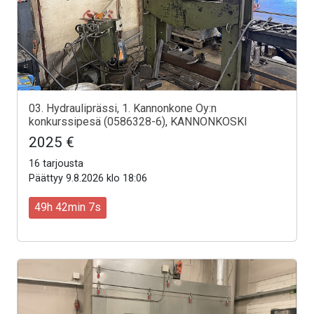
03. Hydrauliprässi, 1. Kannonkone Oy:n
konkurssipesä (0586328-6), KANNONKOSKI
2025 €
16 tarjousta
Päättyy 9.8.2026 klo 18:06
49h 42min 5s