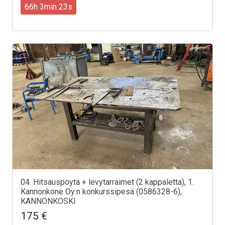
66h 3min 21s
04. Hitsauspöytä + levytarraimet (2 kappaletta), 1.
Kannonkone Oy:n konkurssipesä (0586328-6),
KANNONKOSKI
175 €