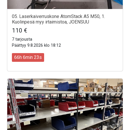
05. Laserkaiverruskone AtomStack A5 M50, 1.
Kuolinpesä myy irtaimistoa, JOENSUU
110 €
7 tarjousta
Päättyy 9.8.2026 klo 18:12
66h 6min 21s