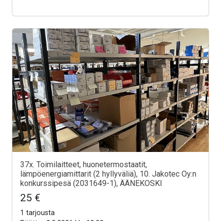
37x. Toimilaitteet, huonetermostaatit,
lämpöenergiamittarit (2 hyllyväliä), 10. Jakotec Oy:n
konkurssipesä (2031649-1), ÄÄNEKOSKI
25 €
1 tarjousta