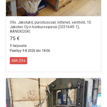
39x. Jakotukit, puristusosat, liittimet, venttiilit, 10.
Jakotec Oy:n konkurssipesä (2031649-1),
ÄÄNEKOSKI
75 €
3 tarjousta
Päättyy 9.8.2026 klo 18:06
66h 21s