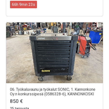
66h 9min 21s
06. Työkaluvaunu ja työkalut SONIC, 1. Kannonkone
Oy:n konkurssipesä (0586328-6), KANNONKOSKI
850 €
25 tarjousta