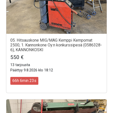
05. Hitsauskone MIG/MAG Kemppi Kempomat
2500, 1. Kannonkone Oy:n konkurssipesä (0586328-
6), KANNONKOSKI
550 €
13 tarjousta
Päättyy 9.8.2026 klo 18:12
66h 6min 21s