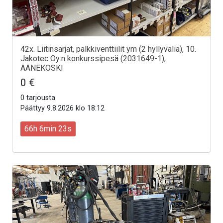
42x. Liitinsarjat, palkkiventtiilit ym (2 hyllyväliä), 10.
Jakotec Oy:n konkurssipesä (2031649-1),
ÄÄNEKOSKI
0 €
0 tarjousta
Päättyy 9.8.2026 klo 18:12
66h 6min 21s