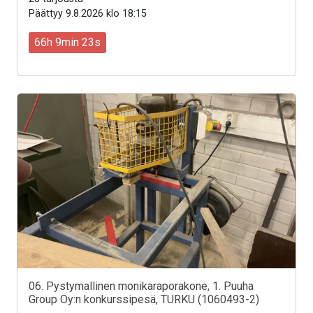
Päättyy 9.8.2026 klo 18:15
66h 9min 21s
06. Pystymallinen monikaraporakone, 1. Puuha
Group Oy:n konkurssipesä, TURKU (1060493-2)