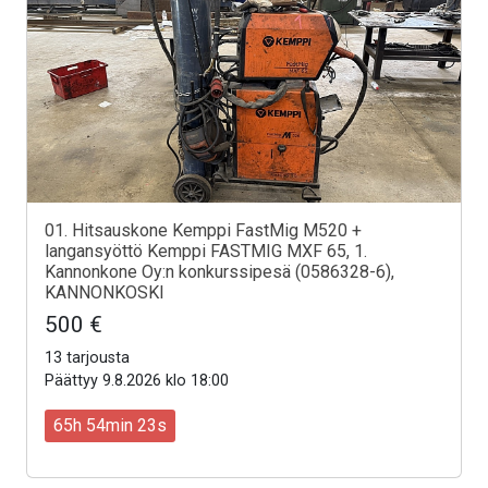
01. Hitsauskone Kemppi FastMig M520 +
langansyöttö Kemppi FASTMIG MXF 65, 1.
Kannonkone Oy:n konkurssipesä (0586328-6),
KANNONKOSKI
500 €
13 tarjousta
Päättyy 9.8.2026 klo 18:00
65h 54min 21s