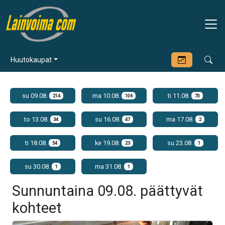
Huutokaupat
su 09.08.
ma 10.08.
ti 11.08.
214
106
70
to 13.08.
su 16.08.
ma 17.08.
34
47
2
ti 18.08.
ke 19.08.
su 23.08.
54
23
1
su 30.08.
ma 31.08.
1
1
Sunnuntaina 09.08. päättyvät
kohteet