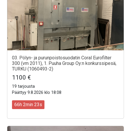
03. Pölyn- ja purunpoistosuodatin Coral Eurofilter
300 (vm 2011), 1. Puuha Group Oy:n konkurssipesä,
TURKU (1060493-2)
1100 €
19 tarjousta
Päättyy 9.8.2026 klo 18:08
66h 2min 21s