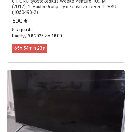
01. CNC-työstökeskus Weeke Venture 109 M
(2012), 1. Puuha Group Oy:n konkurssipesä, TURKU
(1060493-2)
500 €
5 tarjousta
Päättyy 9.8.2026 klo 18:00
65h 54min 21s