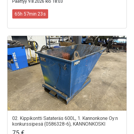
Päättyy 9.8.2026 klo 18:03
65h 57min 21s
02. Kippikontti Satateräs 600L, 1. Kannonkone Oy:n
konkurssipesä (0586328-6), KANNONKOSKI
75 €