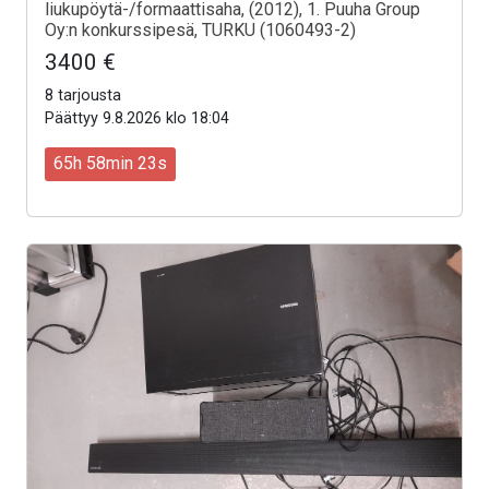
liukupöytä-/formaattisaha, (2012), 1. Puuha Group
Oy:n konkurssipesä, TURKU (1060493-2)
3400 €
8 tarjousta
Päättyy 9.8.2026 klo 18:04
65h 58min 21s