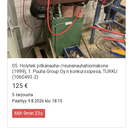
05. Holytek pitkänauha-/reunanauhahiomakone
(1999), 1. Puuha Group Oy:n konkurssipesä, TURKU
(1060493-2)
125 €
5 tarjousta
Päättyy 9.8.2026 klo 18:15
66h 9min 21s