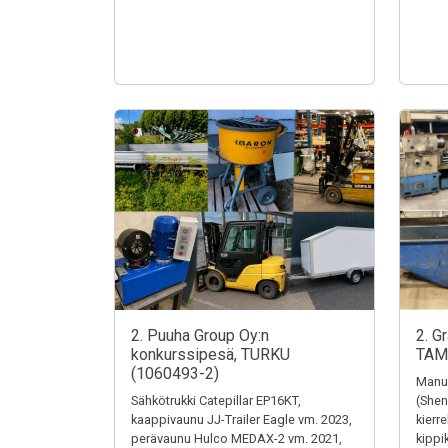
2. Puuha Group Oy:n
2. G
konkurssipesä, TURKU
TAM
(1060493-2)
Manua
Sähkötrukki Catepillar EP16KT,
(Shen
kaappivaunu JJ-Trailer Eagle vm. 2023,
kierr
perävaunu Hulco MEDAX-2 vm. 2021,
kippi