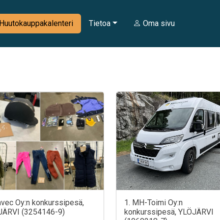
Huutokauppakalenteri
Tietoa
Oma sivu
avec Oy:n konkurssipesä,
1. MH-Toimi Oy:n
JÄRVI (3254146-9)
konkurssipesä, YLÖJÄRVI