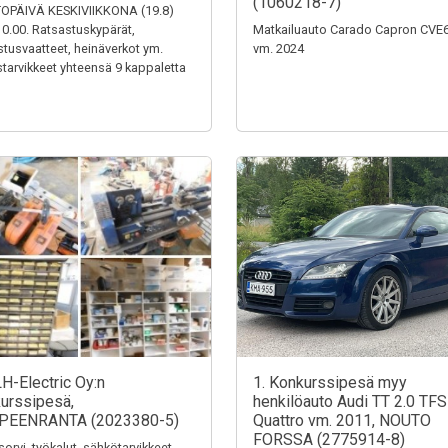
(1060218-7)
OPÄIVÄ KESKIVIIKKONA (19.8)
0.00. Ratsastuskypärät,
Matkailuauto Carado Capron CVE
stusvaatteet, heinäverkot ym.
vm. 2024
tarvikkeet yhteensä 9 kappaletta
LH-Electric Oy:n
1. Konkurssipesä myy
urssipesä,
henkilöauto Audi TT 2.0 TFS
PEENRANTA (2023380-5)
Quattro vm. 2011, NOUTO
FORSSA (2775914-8)
sorvi, työkalut, sähkötarvikkeet,