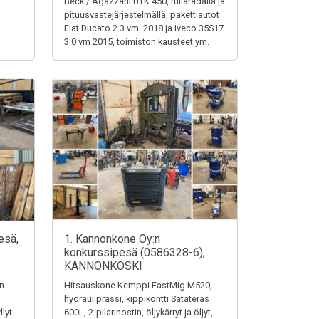
Beck / Agazzani UTK 450, rullaradalla ja
pituusvastejärjestelmällä, pakettiautot
Fiat Ducato 2.3 vm. 2018 ja Iveco 35S17
3.0 vm 2015, toimiston kausteet ym.
esä,
1. Kannonkone Oy:n
konkurssipesä (0586328-6),
KANNONKOSKI
en
Hitsauskone Kemppi FastMig M520,
hydrauliprässi, kippikontti Satateräs
llyt
600L, 2-pilarinostin, öljykärryt ja öljyt,