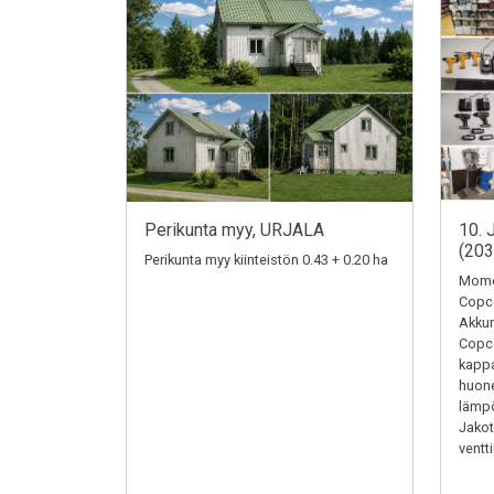
Perikunta myy, URJALA
10. 
(20
Perikunta myy kiinteistön 0.43 + 0.20 ha
Momen
Copc
Akkum
Copc
kappa
huone
lämpö
Jakotu
ventti