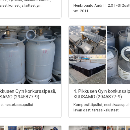
aiset koneet ja laitteet ym.
Henkilöauto Audi TT 2.0 TFSI Quat
vm. 2011
ikkusen Oy:n konkurssipesä,
4. Pikkusen Oy:n konkurssi
SAMO (2945877-9)
KUUSAMO (2945877-9)
iset nestekaasupullot
Komposiittipullot, nestekaasupull
lavan osat, terassikalusteet