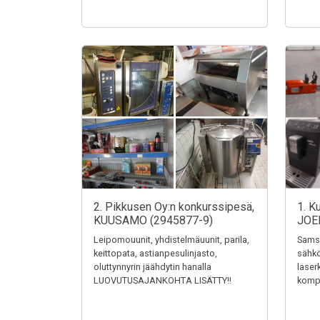
2. Pikkusen Oy:n konkurssipesä,
1. K
KUUSAMO (2945877-9)
JOE
Leipomouunit, yhdistelmäuunit, parila,
Samsu
keittopata, astianpesulinjasto,
sähkö
oluttynnyrin jäähdytin hanalla
laser
LUOVUTUSAJANKOHTA LISÄTTY!!
kompr