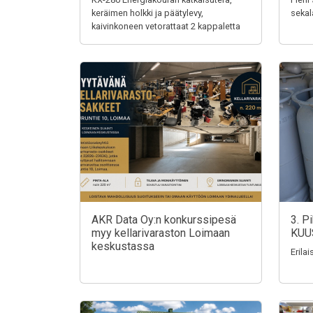
keräimen holkki ja päätylevy,
sekal
kaivinkoneen vetorattaat 2 kappaletta
AKR Data Oy:n konkurssipesä
3. P
myy kellarivaraston Loimaan
KUU
keskustassa
Erila