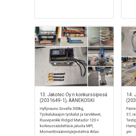
13. Jakotec Oy:n konkurssipesä
14. 
(2031649-1), ÄÄNEKOSKI
(20
Hyllyvaunu Sovella 300kg,
Paine
Työkalukaapin työkalut ja tarvikkeet,
37, r
Ruuvipenkki Ridgid Matador 120 +
Testi
korkeussäädettävä jalusta MPI,
Hampu
Momenttiväänninjärjestelmä Atlas
ym