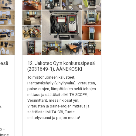
pesä
12. Jakotec Oy:n konkurssipesä
(2031649-1), ÄÄNEKOSKI
Toimistohuoneen kalusteet,
Pientarvikehylly (2 hyllyväliä), Virtausten,
paine-erojen, lämpötilojen sekä tehojen
mittaus ja säätölaite IMI TA SCOPE,
Vesimittarit, messinkiosat ym,
2
Virtausten ja paine-erojen mittaus ja
säätölaite IMI TA CBI, Tuote-
esittelyvaunut ja paljon muuta!
o +
ipipe