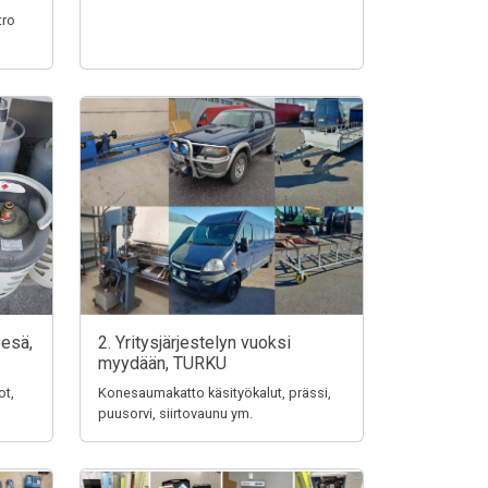
tro
pesä,
2. Yritysjärjestelyn vuoksi
myydään, TURKU
ot,
Konesaumakatto käsityökalut, prässi,
puusorvi, siirtovaunu ym.