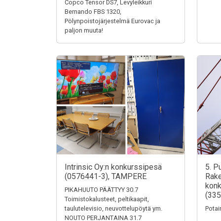
Copco Tensor DS7, Levyleikkuri
Bernando FBS 1320,
Pölynpoistojärjestelmä Eurovac ja
paljon muuta!
Intrinsic Oy:n konkurssipesä
5. P
(0576441-3), TAMPERE
Rake
konk
PIKAHUUTO PÄÄTTYY 30.7
(335
Toimistokalusteet, peltikaapit,
taulutelevisio, neuvottelupöytä ym.
Potai
NOUTO PERJANTAINA 31.7