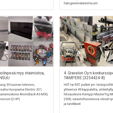
halogeenivalaisimia ym.
uolinpesä myy irtaimistoa,
4. Gravelon Oy:n konkurssip
NSUU
TAMPERE (3254424-8)
ng 55 tuuman televisio,
HST tai RST putket ym. teräsprofiili
saha Husqvarna Electric 321,
yhteensä 49 kappaletta, ulokehylly
kaiverruskone AtomStack A5 M50,
hitsauskone Kemppi MasterTig M
essori (2 HP)
2500, varastohuoneessa olevat ty
ja tarvikkeet