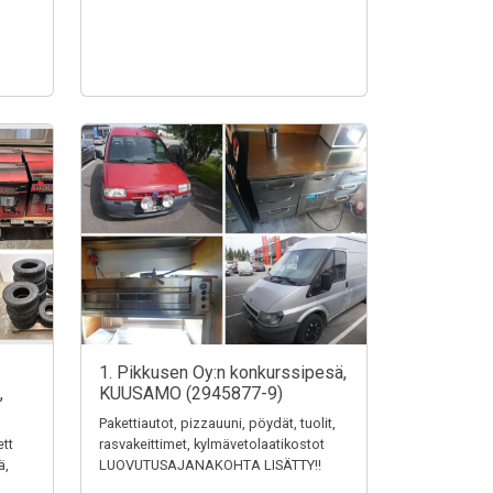
1. Pikkusen Oy:n konkurssipesä,
,
KUUSAMO (2945877-9)
Pakettiautot, pizzauuni, pöydät, tuolit,
ett
rasvakeittimet, kylmävetolaatikostot
ä,
LUOVUTUSAJANAKOHTA LISÄTTY!!