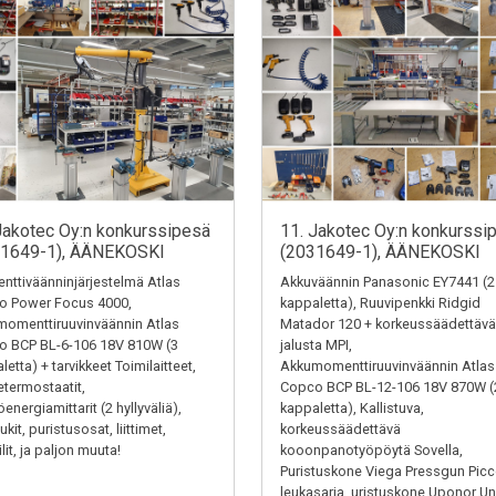
Jakotec Oy:n konkurssipesä
11. Jakotec Oy:n konkurssi
31649-1), ÄÄNEKOSKI
(2031649-1), ÄÄNEKOSKI
ttiväänninjärjestelmä Atlas
Akkuväännin Panasonic EY7441 (2
o Power Focus 4000,
kappaletta), Ruuvipenkki Ridgid
omenttiruuvinväännin Atlas
Matador 120 + korkeussäädettävä
o BCP BL-6-106 18V 810W (3
jalusta MPI,
letta) + tarvikkeet Toimilaitteet,
Akkumomenttiruuvinväännin Atlas
termostaatit,
Copco BCP BL-12-106 18V 870W (
energiamittarit (2 hyllyväliä),
kappaletta), Kallistuva,
kit, puristusosat, liittimet,
korkeussäädettävä
ilit, ja paljon muuta!
kooonpanotyöpöytä Sovella,
Puristuskone Viega Pressgun Picc
leukasarja, uristuskone Uponor Un