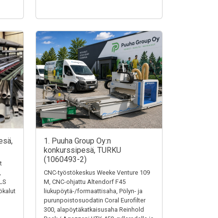
esä,
1. Puuha Group Oy:n
konkurssipesä, TURKU
(1060493-2)
t
,
CNC-työstökeskus Weeke Venture 109
LS
M, CNC-ohjattu Altendorf F45
ökalut
liukupöytä-/formaattisaha, Pölyn- ja
purunpoistosuodatin Coral Eurofilter
300, alapöytäkatkaisusaha Reinhold