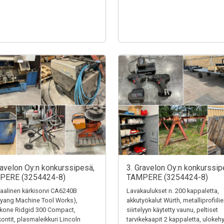
ravelon Oy:n konkurssipesä,
3. Gravelon Oy:n konkurssip
PERE (3254424-8)
TAMPERE (3254424-8)
alinen kärkisorvi CA6240B
Lavakaulukset n. 200 kappaletta,
yang Machine Tool Works),
akkutyökalut Würth, metalliprofiili
ekone Ridgid 300 Compact,
siirtelyyn käytetty vaunu, peltiset
kontit, plasmaleikkuri Lincoln
tarvikekaapit 2 kappaletta, ulokehy