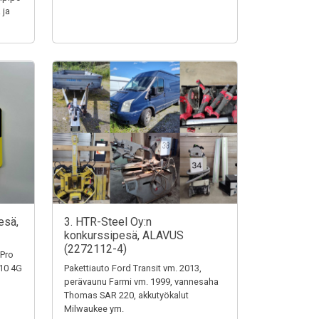
 ja
esä,
3. HTR-Steel Oy:n
konkurssipesä, ALAVUS
(2272112-4)
 Pro
110 4G
Pakettiauto Ford Transit vm. 2013,
perävaunu Farmi vm. 1999, vannesaha
Thomas SAR 220, akkutyökalut
Milwaukee ym.