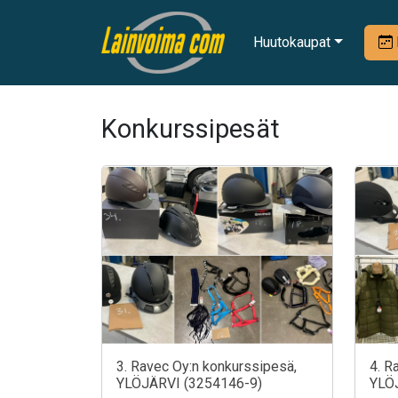
Huutokaupat
Konkurssipesät
3. Ravec Oy:n konkurssipesä,
4. R
YLÖJÄRVI (3254146-9)
YLÖ