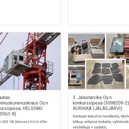
uuhax
3. Jalastarvike Oy:n
nnuskonevuokraus Oy:n
konkurssipesä (3098209-2)
urssipesä, HELSINKI
KURIKKA (JALASJÄRVI)
0563-8)
Raskaan kaluston tarvikkeita, Merl
n 365 16t (tencon) H.U.H 65m
letkua, erilaisia renkaita, sylintereit
vesiletkuja + sadetin,