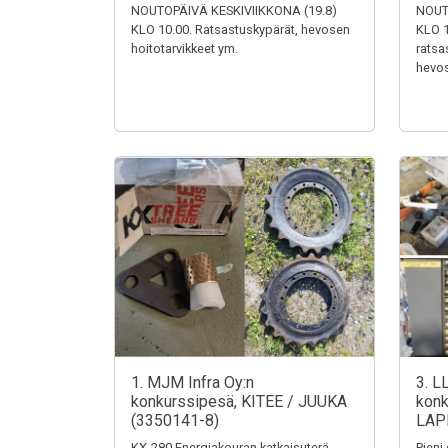
NOUTOPÄIVÄ KESKIVIIKKONA (19.8)
NOUT
KLO 10.00. Ratsastuskypärät, hevosen
KLO 1
hoitotarvikkeet ym.
ratsa
hevos
1. MJM Infra Oy:n
3. L
konkurssipesä, KITEE / JUUKA
konk
(3350141-8)
LAP
KX-280 Energiakouran katkaisuterä,
Pieni 