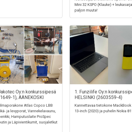
Mini 32 KSPO (Klauke) + leukasarja
paljon muuta!
Jakotec Oy:n konkurssipesä
1. Funzilife Oy:n konkurssip
31649-1), ÄÄNEKOSKI
HELSINKI (2603559-4)
ilmaporakone Atlas Copco LBB
Kannettavaa tietokone MackBook
eikä- ja levyporat, Vannekelavaunu,
13-inch (2020) ja puhelin Nokia 8
penkki, Hamputuslaite ProSpec
tin ja Läpivientikumit, suojaletkut