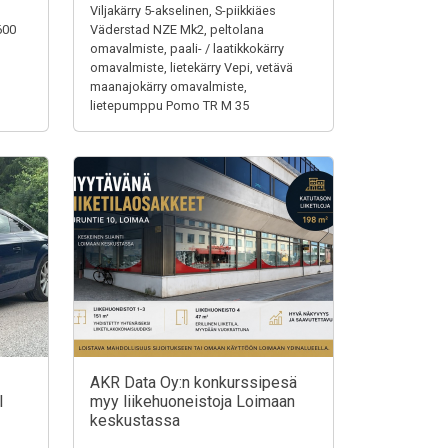
Viljakärry 5-akselinen, S-piikkiäes
600
Väderstad NZE Mk2, peltolana
omavalmiste, paali- / laatikkokärry
omavalmiste, lietekärry Vepi, vetävä
maanajokärry omavalmiste,
lietepumppu Pomo TR M 35
AKR Data Oy:n konkurssipesä
I
myy liikehuoneistoja Loimaan
keskustassa