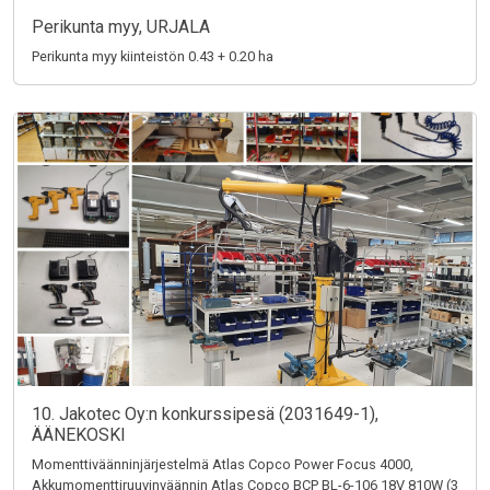
Perikunta myy, URJALA
Perikunta myy kiinteistön 0.43 + 0.20 ha
10. Jakotec Oy:n konkurssipesä (2031649-1),
ÄÄNEKOSKI
Momenttiväänninjärjestelmä Atlas Copco Power Focus 4000,
Akkumomenttiruuvinväännin Atlas Copco BCP BL-6-106 18V 810W (3