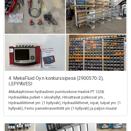
4. MekaFluid Oy:n konkurssipesä (2900570-2),
LEPPÄVESI
Akkukäyttöinen hydraulinen puristuskone Haelok PT 1228,
Hydrauliikka putket + oksahyllyt, Hitsattavat putkiosat ym.,
Hydrauliliittimet ym. (1 hyllyväli), Hydrauliliittimet, nipat, tulpat ym. (1
hyllyväli), Festo paineilmaventtiilit ym (1 hyllyväli) ja paljon muuta!