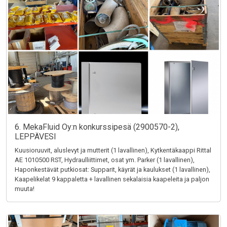
6. MekaFluid Oy:n konkurssipesä (2900570-2),
LEPPÄVESI
Kuusioruuvit, aluslevyt ja mutterit (1 lavallinen), Kytkentäkaappi Rittal
AE 1010500 RST, Hydraulliittimet, osat ym. Parker (1 lavallinen),
Haponkestävät putkiosat: Supparit, käyrät ja kaulukset (1 lavallinen),
Kaapelikelat 9 kappaletta + lavallinen sekalaisia kaapeleita ja paljon
muuta!