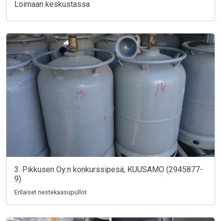
Loimaan keskustassa
3. Pikkusen Oy:n konkurssipesä, KUUSAMO (2945877-
9)
Erilaiset nestekaasupullot