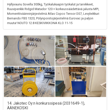
Hyllyvaunu Sovella 300kg, Työkalukaapin työkalut ja tarvikkeet,
Ruuvipenkki Ridgid Matador 120 + korkeussäädettävä jalusta MPI,
Momenttiväänninjärjestelmä Atlas Copco Tensor DS7, Levyleikkuri
Bernando FBS 1320, Pölynpoistojärjestelmä Eurovac ja paljon
muuta! NOUTO 12.8 KESKIVIIKKONA KLO 11-15
14. Jakotec Oy:n konkurssipesä (2031649-1),
ÄÄNEKOSKI