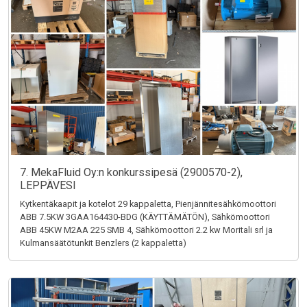
7. MekaFluid Oy:n konkurssipesä (2900570-2),
LEPPÄVESI
Kytkentäkaapit ja kotelot 29 kappaletta, Pienjännitesähkömoottori
ABB 7.5KW 3GAA164430-BDG (KÄYTTÄMÄTÖN), Sähkömoottori
ABB 45KW M2AA 225 SMB 4, Sähkömoottori 2.2 kw Moritali srl ja
Kulmansäätötunkit Benzlers (2 kappaletta)