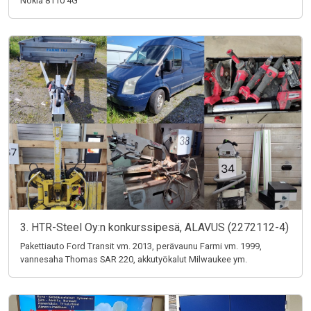
Nokia 8110 4G
3. HTR-Steel Oy:n konkurssipesä, ALAVUS (2272112-4)
Pakettiauto Ford Transit vm. 2013, perävaunu Farmi vm. 1999,
vannesaha Thomas SAR 220, akkutyökalut Milwaukee ym.