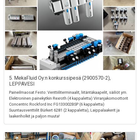
5. MekaFluid Oy:n konkurssipesä (2900570-2),
LEPPÄVESI
Paineilmaosat Festo: Venttiiliterminaalit, liitäntäkaapelit, säiliöt ym.
Elektroninen painekytkin Rexroth (4 kappaletta) Virranjakomoottorit
Concentric Rockford Inc FG133002BSP (6 kappaletta)
Suuntausventtiilit Bürkert 6281 (2 kappaletta), Laippalaakerit ja
laakeriholkit ja paljon muuta!