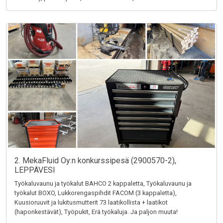
2. MekaFluid Oy:n konkurssipesä (2900570-2),
LEPPÄVESI
Työkaluvaunu ja työkalut BAHCO 2 kappaletta, Työkaluvaunu ja
työkalut BOXO, Lukkorengaspihdit FACOM (3 kappaletta),
Kuusioruuvit ja lukitusmutterit 73 laatikollista + laatikot
(haponkestävät), Työpukit, Erä työkaluja. Ja paljon muuta!