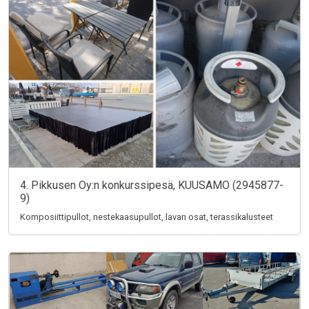
4. Pikkusen Oy:n konkurssipesä, KUUSAMO (2945877-
9)
Komposiittipullot, nestekaasupullot, lavan osat, terassikalusteet