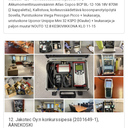
Akkumomenttiruuvinväännin Atlas Copco BCP BL-12-106 18V 870W
(2 kappaletta), Kallistuva, korkeussäädettävä kooonpanotyöpöytä
Sovella, Puristuskone Viega Pressgun Picco + leukasarja,
uristuskone Uponor Unipipe Mini 32 KSPO (Klauke) + leukasarja ja
paljon muuta! NOUTO 12.8 KESKIVIIKKONA KLO 11-15
12. Jakotec Oy:n konkurssipesä (2031649-1),
ÄÄNEKOSKI