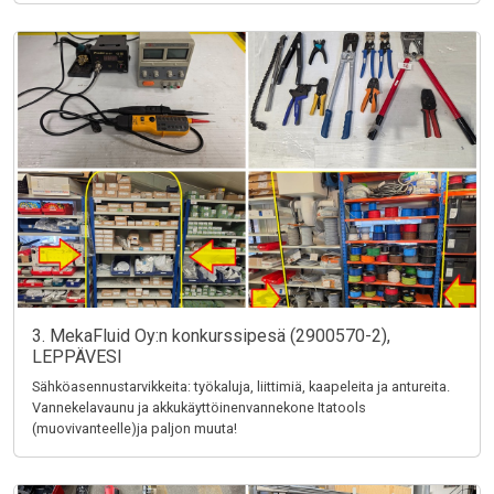
3. MekaFluid Oy:n konkurssipesä (2900570-2),
LEPPÄVESI
Sähköasennustarvikkeita: työkaluja, liittimiä, kaapeleita ja antureita.
Vannekelavaunu ja akkukäyttöinenvannekone Itatools
(muovivanteelle)ja paljon muuta!