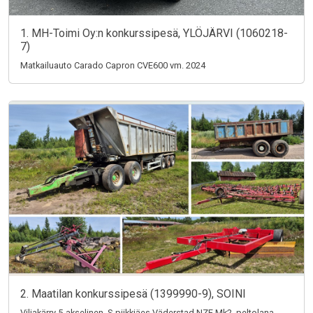
1. MH-Toimi Oy:n konkurssipesä, YLÖJÄRVI (1060218-
7)
Matkailuauto Carado Capron CVE600 vm. 2024
2. Maatilan konkurssipesä (1399990-9), SOINI
Viljakärry 5-akselinen, S-piikkiäes Väderstad NZE Mk2, peltolana