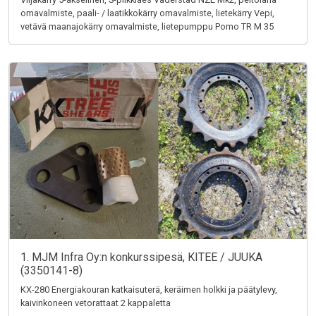
omavalmiste, paali- / laatikkokärry omavalmiste, lietekärry Vepi,
vetävä maanajokärry omavalmiste, lietepumppu Pomo TR M 35
1. MJM Infra Oy:n konkurssipesä, KITEE / JUUKA
(3350141-8)
KX-280 Energiakouran katkaisuterä, keräimen holkki ja päätylevy,
kaivinkoneen vetorattaat 2 kappaletta