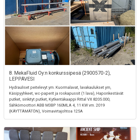
8. MekaFluid Oy:n konkurssipesä (2900570-2),
LEPPÄVESI
Hydrauliset peitelevyt ym. Kuormalavat, lavakaulukset ym,
Käsipyyhkeet, wc-paperit ja roskapussit (1 lava), Haponkestävät
putket, sinkityt putket, Kytkentäkaappi Rittal VX 8205.000,
Sähkömoottori ABB M3BP 160MLA 4, 11 KW vm. 2019
(KÄYTTÄMÄTÖN), Voimavirtajohtoa 125A