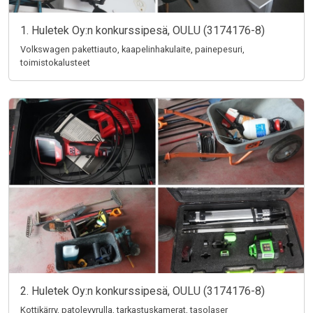
1. Huletek Oy:n konkurssipesä, OULU (3174176-8)
Volkswagen pakettiauto, kaapelinhakulaite, painepesuri,
toimistokalusteet
2. Huletek Oy:n konkurssipesä, OULU (3174176-8)
Kottikärry, patolevyrulla, tarkastuskamerat, tasolaser