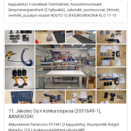
kappaletta) + tarvikkeet Toimilaitteet, huonetermostaatit,
lämpöenergiamittarit (2 hyllyväliä), Jakotukit, puristusosat, liittimet,
venttiilit, ja paljon muuta! NOUTO 12.8 KESKIVIIKKONA KLO 11-15
11. Jakotec Oy:n konkurssipesä (2031649-1),
ÄÄNEKOSKI
Akkuväännin Panasonic EY7441 (2 kappaletta), Ruuvipenkki Ridgid
Matador 120 + korkeussäädettävä jalusta MPI,