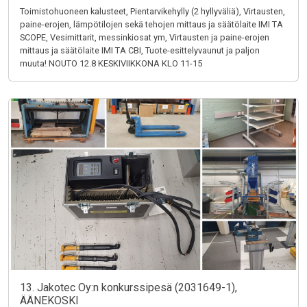
Toimistohuoneen kalusteet, Pientarvikehylly (2 hyllyväliä), Virtausten,
paine-erojen, lämpötilojen sekä tehojen mittaus ja säätölaite IMI TA
SCOPE, Vesimittarit, messinkiosat ym, Virtausten ja paine-erojen
mittaus ja säätölaite IMI TA CBI, Tuote-esittelyvaunut ja paljon
muuta! NOUTO 12.8 KESKIVIIKKONA KLO 11-15
13. Jakotec Oy:n konkurssipesä (2031649-1),
ÄÄNEKOSKI