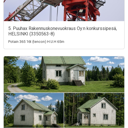
5. Puuhax Rakennuskonevuokraus Oy:n konkurssipesä,
HELSINKI (3350563-8)
Potain 365 16t (tencon) H.U.H 65m