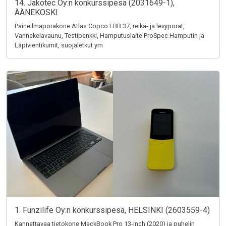
14. Jakotec Oy:n konkurssipesä (2031649-1),
ÄÄNEKOSKI
Paineilmaporakone Atlas Copco LBB 37, reikä- ja levyporat,
Vannekelavaunu, Testipenkki, Hamputuslaite ProSpec Hamputin ja
Läpivientikumit, suojaletkut ym
1. Funzilife Oy:n konkurssipesä, HELSINKI (2603559-4)
Kannettavaa tietokone MackBook Pro 13-inch (2020) ja puhelin