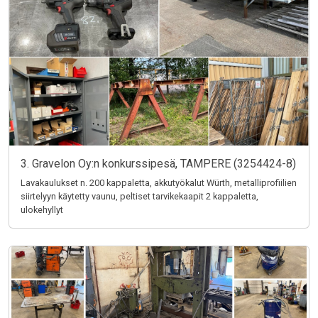
3. Gravelon Oy:n konkurssipesä, TAMPERE (3254424-8)
Lavakaulukset n. 200 kappaletta, akkutyökalut Würth, metalliprofiilien
siirtelyyn käytetty vaunu, peltiset tarvikekaapit 2 kappaletta,
ulokehyllyt