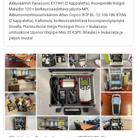
Akkuväännin Panasonic EY7441 (2 kappaletta), Ruuvipenkki Ridgid
Matador 120 + korkeussäädettävä jalusta MPI,
Akkumomenttiruuvinväännin Atlas Copco BCP BL-12-106 18V 870W
(2 kappaletta), Kallistuva, korkeussäädettävä kooonpanotyöpöytä
Sovella, Puristuskone Viega Pressgun Picco + leukasarja,
uristuskone Uponor Unipipe Mini 32 KSPO (Klauke) + leukasarja ja
paljon muuta!