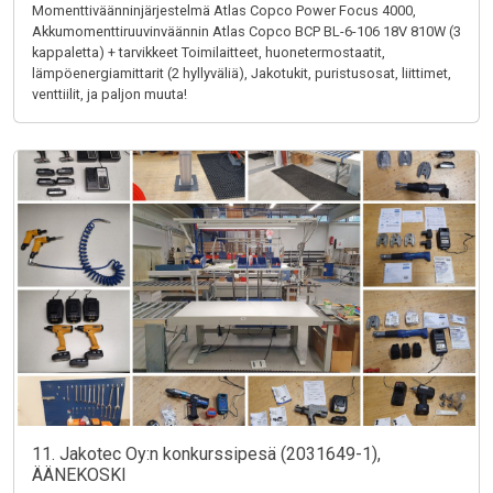
Momenttiväänninjärjestelmä Atlas Copco Power Focus 4000,
Akkumomenttiruuvinväännin Atlas Copco BCP BL-6-106 18V 810W (3
kappaletta) + tarvikkeet Toimilaitteet, huonetermostaatit,
lämpöenergiamittarit (2 hyllyväliä), Jakotukit, puristusosat, liittimet,
venttiilit, ja paljon muuta!
11. Jakotec Oy:n konkurssipesä (2031649-1),
ÄÄNEKOSKI