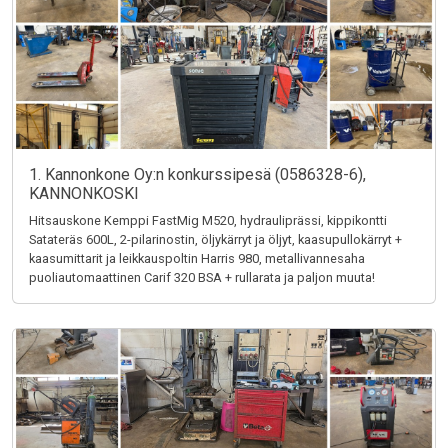
1. Kannonkone Oy:n konkurssipesä (0586328-6),
KANNONKOSKI
Hitsauskone Kemppi FastMig M520, hydrauliprässi, kippikontti
Satateräs 600L, 2-pilarinostin, öljykärryt ja öljyt, kaasupullokärryt +
kaasumittarit ja leikkauspoltin Harris 980, metallivannesaha
puoliautomaattinen Carif 320 BSA + rullarata ja paljon muuta!