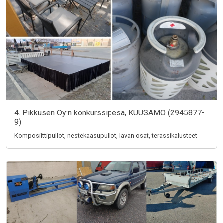
4. Pikkusen Oy:n konkurssipesä, KUUSAMO (2945877-
9)
Komposiittipullot, nestekaasupullot, lavan osat, terassikalusteet