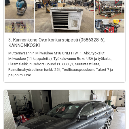
3. Kannonkone Oy:n konkurssipesä (0586328-6),
KANNONKOSKI
Mutterinväännin Milwaukee M18 ONEFHIWF1, Akkutyökalut
Milwaukee (11 kappaletta), Työkaluvaunu Boxo USA ja työkalut,
Plasmaleikkuri Cebora Sound PC 6060/T, Suutintestilaite,
Paineilmahydraulinen tunkki 25 t, Teollisuuspesukone Talpet 7 ja
paljon muuta!