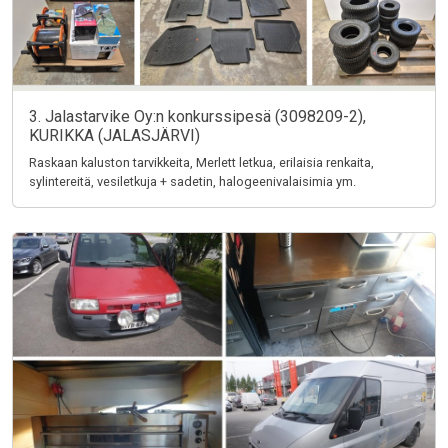
3. Jalastarvike Oy:n konkurssipesä (3098209-2),
KURIKKA (JALASJÄRVI)
Raskaan kaluston tarvikkeita, Merlett letkua, erilaisia renkaita,
sylintereitä, vesiletkuja + sadetin, halogeenivalaisimia ym.