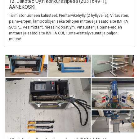
12. Jakotec Oy:n konkurssipesä (2031649-1),
ÄÄNEKOSKI
Toimistohuoneen kalusteet, Pientarvikehylly (2 hyllyväliä), Virtausten,
paine-erojen, lämpötilojen sekä tehojen mittaus ja säätölaite IMI TA
SCOPE, Vesimittarit, messinkiosat ym, Virtausten ja paine-erojen
mittaus ja säätölaite IMI TA CBI, Tuote-esittelyvaunut ja paljon
muuta!