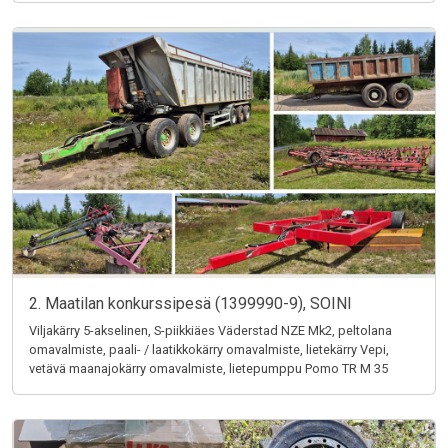
2. Maatilan konkurssipesä (1399990-9), SOINI
Viljakärry 5-akselinen, S-piikkiäes Väderstad NZE Mk2, peltolana
omavalmiste, paali- / laatikkokärry omavalmiste, lietekärry Vepi,
vetävä maanajokärry omavalmiste, lietepumppu Pomo TR M 35