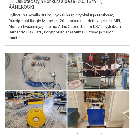
13. Jakotec Oy:n konkurssipesä (2031649-1),
ÄÄNEKOSKI
Hyllyvaunu Sovella 300kg, Työkalukaapin työkalut ja tarvikkeet,
Ruuvipenkki Ridgid Matador 120 + korkeussäädettävä jalusta MPI,
Momenttiväänninjärjestelmä Atlas Copco Tensor DS7, Levyleikkuri
Bernando FBS 1320, Pölynpoistojärjestelmä Eurovac ja paljon
muuta!