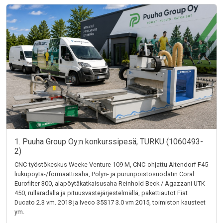
1. Puuha Group Oy:n konkurssipesä, TURKU (1060493-
2)
CNC-työstökeskus Weeke Venture 109 M, CNC-ohjattu Altendorf F45
liukupöytä-/formaattisaha, Pölyn- ja purunpoistosuodatin Coral
Eurofilter 300, alapöytäkatkaisusaha Reinhold Beck / Agazzani UTK
450, rullaradalla ja pituusvastejärjestelmällä, pakettiautot Fiat
Ducato 2.3 vm. 2018 ja Iveco 35S17 3.0 vm 2015, toimiston kausteet
ym.