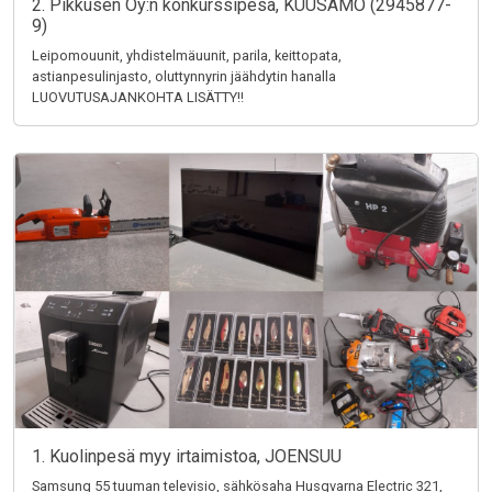
2. Pikkusen Oy:n konkurssipesä, KUUSAMO (2945877-
9)
Leipomouunit, yhdistelmäuunit, parila, keittopata,
astianpesulinjasto, oluttynnyrin jäähdytin hanalla
LUOVUTUSAJANKOHTA LISÄTTY!!
1. Kuolinpesä myy irtaimistoa, JOENSUU
Samsung 55 tuuman televisio, sähkösaha Husqvarna Electric 321,