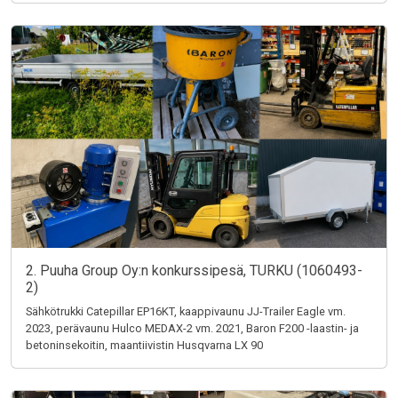
2. Puuha Group Oy:n konkurssipesä, TURKU (1060493-
2)
Sähkötrukki Catepillar EP16KT, kaappivaunu JJ-Trailer Eagle vm.
2023, perävaunu Hulco MEDAX-2 vm. 2021, Baron F200 -laastin- ja
betoninsekoitin, maantiivistin Husqvarna LX 90