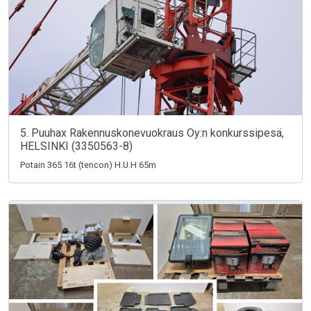
5. Puuhax Rakennuskonevuokraus Oy:n konkurssipesä,
HELSINKI (3350563-8)
Potain 365 16t (tencon) H.U.H 65m