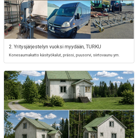
2. Yritysjärjestelyn vuoksi myydään, TURKU
Konesaumakatto käsityökalut, prässi, puusorvi, siirtovaunu ym.