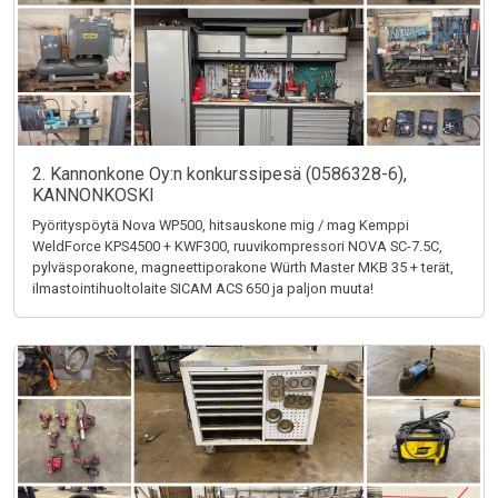
2. Kannonkone Oy:n konkurssipesä (0586328-6),
KANNONKOSKI
Pyörityspöytä Nova WP500, hitsauskone mig / mag Kemppi
WeldForce KPS4500 + KWF300, ruuvikompressori NOVA SC-7.5C,
pylväsporakone, magneettiporakone Würth Master MKB 35 + terät,
ilmastointihuoltolaite SICAM ACS 650 ja paljon muuta!