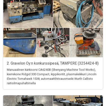
2. Gravelon Oy:n konkurssipesä, TAMPERE (3254424-8)
Manuaalinen kärkisorvi CA6240B (Shenyang Machine Tool Works),
kierrekone Ridgid 300 Compact, kippikontit, plasmaleikkuri Lincoln
Electric Tomahawk 1538, automaattihitsausmaski Wurth Callisto
raitisilmapuhaltimella