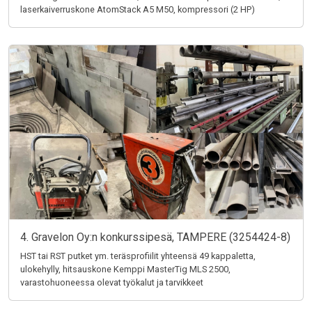
laserkaiverruskone AtomStack A5 M50, kompressori (2 HP)
4. Gravelon Oy:n konkurssipesä, TAMPERE (3254424-8)
HST tai RST putket ym. teräsprofiilit yhteensä 49 kappaletta,
ulokehylly, hitsauskone Kemppi MasterTig MLS 2500,
varastohuoneessa olevat työkalut ja tarvikkeet