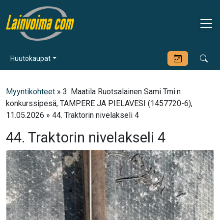
Huutokaupat
Myyntikohteet
» 3. Maatila Ruotsalainen Sami Tmi:n
konkurssipesä, TAMPERE JA PIELAVESI (1457720-6),
11.05.2026 » 44. Traktorin nivelakseli 4
44. Traktorin nivelakseli 4