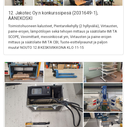
12. Jakotec Oy:n konkurssipesä (2031649-1),
ÄÄNEKOSKI
Toimistohuoneen kalusteet, Pientarvikehylly (2 hyllyväliä), Virtausten,
paine-erojen, lämpötilojen sekä tehojen mittaus ja säätölaite IMI TA
SCOPE, Vesimittarit, messinkiosat ym, Virtausten ja paine-erojen
mittaus ja säätölaite IMI TA CBI, Tuote-esittelyvaunut ja paljon
muuta! NOUTO 12.8 KESKIVIIKKONA KLO 11-15