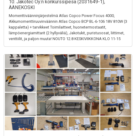
10. Jakotec Oy:n konkurssipesä (2031649-1),
ÄÄNEKOSKI
Momenttiväänninjärjestelmä Atlas Copco Power Focus 4000,
Akkumomenttiruuvinväännin Atlas Copco BCP BL-6-106 18V 810W (3
kappaletta) + tarvikkeet Toimilaitteet, huonetermostaatit,
lämpöenergiamittarit (2 hyllyväliä), Jakotukit, puristusosat, liittimet,
venttiilit, ja paljon muuta! NOUTO 12.8 KESKIVIIKKONA KLO 11-15