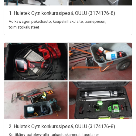
1. Huletek Oy:n konkurssipesä, OULU (3174176-8)
Volkswagen pakettiauto, kaapelinhakulaite, painepesuri,
toimistokalusteet
2. Huletek Oy:n konkurssipesä, OULU (3174176-8)
Kottikärry, patolevyrulla, tarkastuskamerat, tasolaser