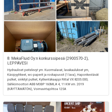
8. MekaFluid Oy:n konkurssipesä (2900570-2),
LEPPÄVESI
Hydrauliset peitelevyt ym. Kuormalavat, lavakaulukset ym,
Käsipyyhkeet, wc-paperit ja roskapussit (1 lava), Haponkestävät
putket, sinkityt putket, Kytkentäkaappi Rittal VX 8205.000,
Sähkömoottori ABB M3BP 160MLA 4, 11 KW vm. 2019
(KÄYTTÄMÄTÖN), Voimavirtajohtoa 125A