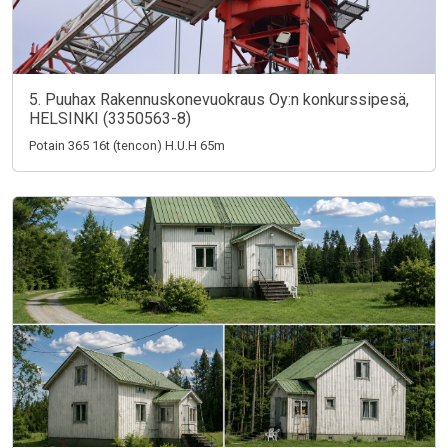
5. Puuhax Rakennuskonevuokraus Oy:n konkurssipesä,
HELSINKI (3350563-8)
Potain 365 16t (tencon) H.U.H 65m