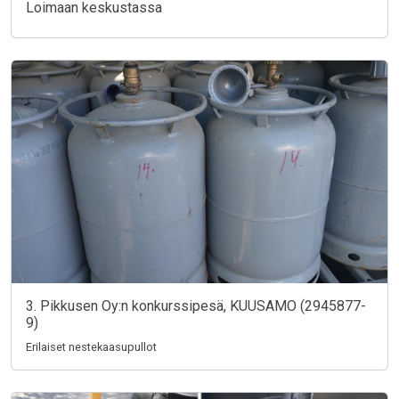
Loimaan keskustassa
3. Pikkusen Oy:n konkurssipesä, KUUSAMO (2945877-
9)
Erilaiset nestekaasupullot