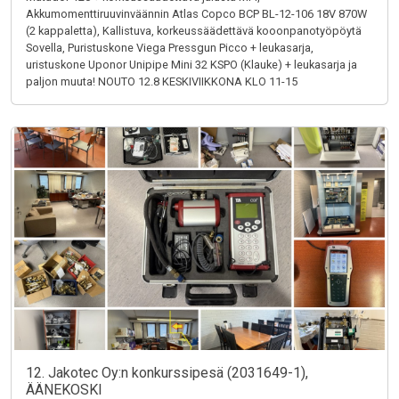
Akkumomenttiruuvinväännin Atlas Copco BCP BL-12-106 18V 870W
(2 kappaletta), Kallistuva, korkeussäädettävä kooonpanotyöpöytä
Sovella, Puristuskone Viega Pressgun Picco + leukasarja,
uristuskone Uponor Unipipe Mini 32 KSPO (Klauke) + leukasarja ja
paljon muuta! NOUTO 12.8 KESKIVIIKKONA KLO 11-15
12. Jakotec Oy:n konkurssipesä (2031649-1),
ÄÄNEKOSKI