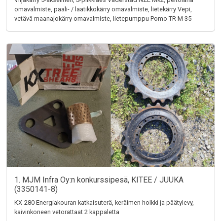
omavalmiste, paali- / laatikkokärry omavalmiste, lietekärry Vepi,
vetävä maanajokärry omavalmiste, lietepumppu Pomo TR M 35
1. MJM Infra Oy:n konkurssipesä, KITEE / JUUKA
(3350141-8)
KX-280 Energiakouran katkaisuterä, keräimen holkki ja päätylevy,
kaivinkoneen vetorattaat 2 kappaletta