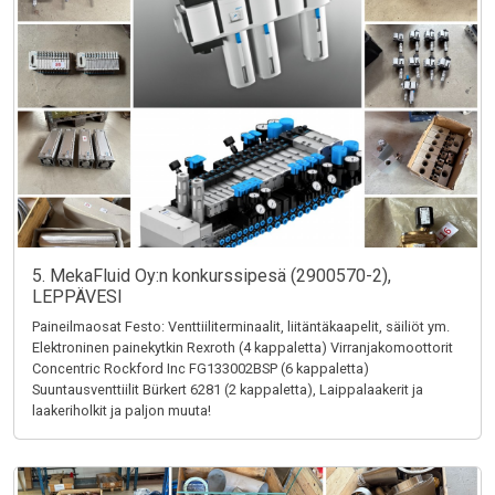
5. MekaFluid Oy:n konkurssipesä (2900570-2),
LEPPÄVESI
Paineilmaosat Festo: Venttiiliterminaalit, liitäntäkaapelit, säiliöt ym.
Elektroninen painekytkin Rexroth (4 kappaletta) Virranjakomoottorit
Concentric Rockford Inc FG133002BSP (6 kappaletta)
Suuntausventtiilit Bürkert 6281 (2 kappaletta), Laippalaakerit ja
laakeriholkit ja paljon muuta!