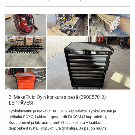
2. MekaFluid Oy:n konkurssipesä (2900570-2),
LEPPÄVESI
Työkaluvaunu ja työkalut BAHCO 2 kappaletta, Työkaluvaunu ja
työkalut BOXO, Lukkorengaspihdit FACOM (3 kappaletta),
Kuusioruuvit ja lukitusmutterit 73 laatikollista + laatikot
(haponkestävät), Työpukit, Erä työkaluja. Ja paljon muuta!