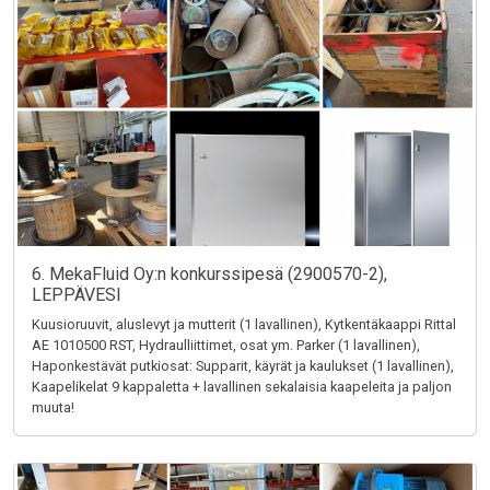
6. MekaFluid Oy:n konkurssipesä (2900570-2),
LEPPÄVESI
Kuusioruuvit, aluslevyt ja mutterit (1 lavallinen), Kytkentäkaappi Rittal
AE 1010500 RST, Hydraulliittimet, osat ym. Parker (1 lavallinen),
Haponkestävät putkiosat: Supparit, käyrät ja kaulukset (1 lavallinen),
Kaapelikelat 9 kappaletta + lavallinen sekalaisia kaapeleita ja paljon
muuta!