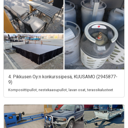
4. Pikkusen Oy:n konkurssipesä, KUUSAMO (2945877-
9)
Komposiittipullot, nestekaasupullot, lavan osat, terassikalusteet