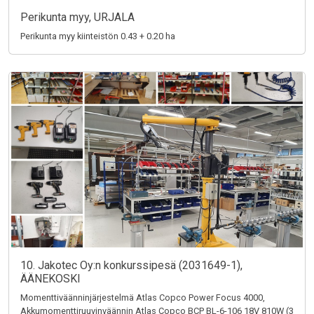
Perikunta myy, URJALA
Perikunta myy kiinteistön 0.43 + 0.20 ha
10. Jakotec Oy:n konkurssipesä (2031649-1),
ÄÄNEKOSKI
Momenttiväänninjärjestelmä Atlas Copco Power Focus 4000,
Akkumomenttiruuvinväännin Atlas Copco BCP BL-6-106 18V 810W (3