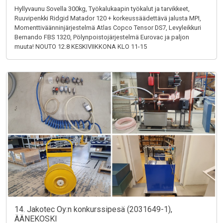
Hyllyvaunu Sovella 300kg, Työkalukaapin työkalut ja tarvikkeet,
Ruuvipenkki Ridgid Matador 120 + korkeussäädettävä jalusta MPI,
Momenttiväänninjärjestelmä Atlas Copco Tensor DS7, Levyleikkuri
Bernando FBS 1320, Pölynpoistojärjestelmä Eurovac ja paljon
muuta! NOUTO 12.8 KESKIVIIKKONA KLO 11-15
14. Jakotec Oy:n konkurssipesä (2031649-1),
ÄÄNEKOSKI