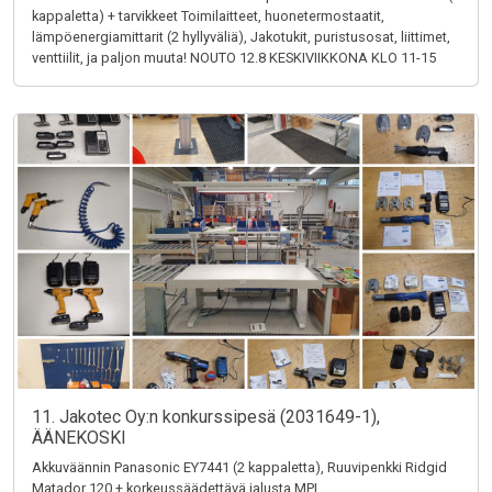
kappaletta) + tarvikkeet Toimilaitteet, huonetermostaatit,
lämpöenergiamittarit (2 hyllyväliä), Jakotukit, puristusosat, liittimet,
venttiilit, ja paljon muuta! NOUTO 12.8 KESKIVIIKKONA KLO 11-15
11. Jakotec Oy:n konkurssipesä (2031649-1),
ÄÄNEKOSKI
Akkuväännin Panasonic EY7441 (2 kappaletta), Ruuvipenkki Ridgid
Matador 120 + korkeussäädettävä jalusta MPI,