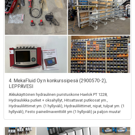
4. MekaFluid Oy:n konkurssipesä (2900570-2),
LEPPÄVESI
Akkukäyttöinen hydraulinen puristuskone Haelok PT 1228,
Hydrauliikka putket + oksahyllyt, Hitsattavat putkiosat ym.,
Hydrauliliittimet ym. (1 hyllyväli), Hydrauliliittimet, nipat, tulpat ym. (1
hyllyväli), Festo paineilmaventtiilit ym (1 hyllyväli) ja paljon muuta!