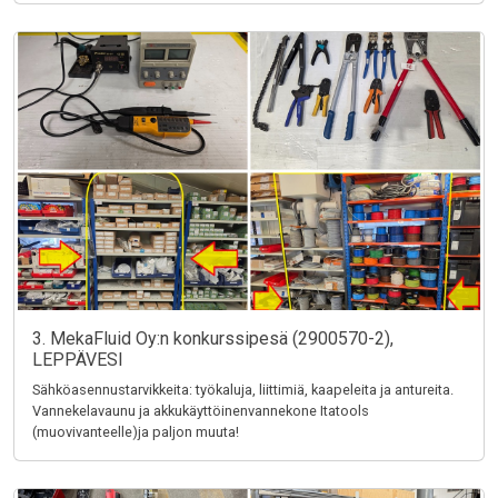
3. MekaFluid Oy:n konkurssipesä (2900570-2),
LEPPÄVESI
Sähköasennustarvikkeita: työkaluja, liittimiä, kaapeleita ja antureita.
Vannekelavaunu ja akkukäyttöinenvannekone Itatools
(muovivanteelle)ja paljon muuta!