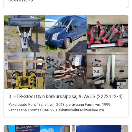
Nokia 8110 4G
3. HTR-Steel Oy:n konkurssipesä, ALAVUS (2272112-4)
Pakettiauto Ford Transit vm. 2013, perävaunu Farmi vm. 1999,
vannesaha Thomas SAR 220, akkutyökalut Milwaukee ym.