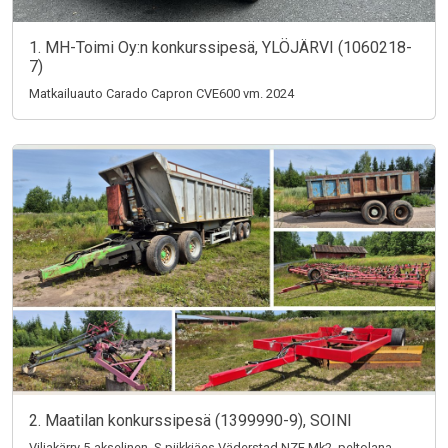
1. MH-Toimi Oy:n konkurssipesä, YLÖJÄRVI (1060218-
7)
Matkailuauto Carado Capron CVE600 vm. 2024
2. Maatilan konkurssipesä (1399990-9), SOINI
Viljakärry 5-akselinen, S-piikkiäes Väderstad NZE Mk2, peltolana