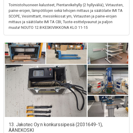
Toimistohuoneen kalusteet, Pientarvikehylly (2 hyllyväliä), Virtausten,
paine-erojen, lämpötilojen sekä tehojen mittaus ja säätölaite IMI TA
SCOPE, Vesimittarit, messinkiosat ym, Virtausten ja paine-erojen
mittaus ja säätölaite IMI TA CBI, Tuote-esittelyvaunut ja paljon
muuta! NOUTO 12.8 KESKIVIIKKONA KLO 11-15
13. Jakotec Oy:n konkurssipesä (2031649-1),
ÄÄNEKOSKI