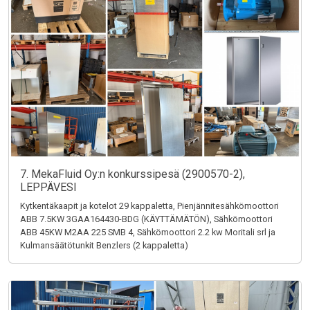
7. MekaFluid Oy:n konkurssipesä (2900570-2),
LEPPÄVESI
Kytkentäkaapit ja kotelot 29 kappaletta, Pienjännitesähkömoottori
ABB 7.5KW 3GAA164430-BDG (KÄYTTÄMÄTÖN), Sähkömoottori
ABB 45KW M2AA 225 SMB 4, Sähkömoottori 2.2 kw Moritali srl ja
Kulmansäätötunkit Benzlers (2 kappaletta)