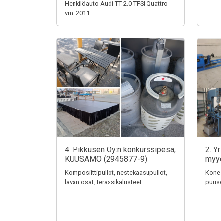
Henkilöauto Audi TT 2.0 TFSI Quattro
vm. 2011
4. Pikkusen Oy:n konkurssipesä,
2. Y
KUUSAMO (2945877-9)
myy
Komposiittipullot, nestekaasupullot,
Kones
lavan osat, terassikalusteet
puuso