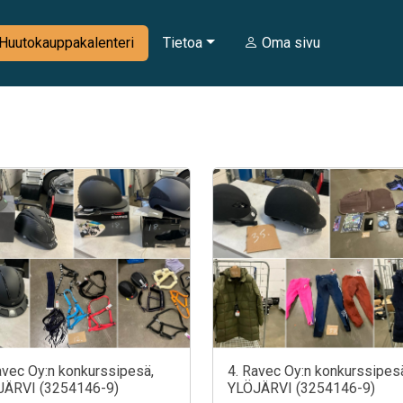
Huutokauppakalenteri
Tietoa
Oma sivu
avec Oy:n konkurssipesä,
4. Ravec Oy:n konkurssipes
JÄRVI (3254146-9)
YLÖJÄRVI (3254146-9)