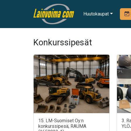
Huutokaupat
Konkurssipesät
15. LM-Suomiset Oy:n
3. R
konkurssipesä, RAUMA
YLÖ