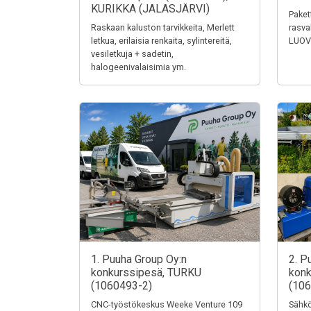
KURIKKA (JALASJÄRVI)
Paket
Raskaan kaluston tarvikkeita, Merlett
rasva
letkua, erilaisia renkaita, sylintereitä,
LUOV
vesiletkuja + sadetin,
halogeenivalaisimia ym.
1. Puuha Group Oy:n
2. P
konkurssipesä, TURKU
konk
(1060493-2)
(106
CNC-työstökeskus Weeke Venture 109
Sähkö