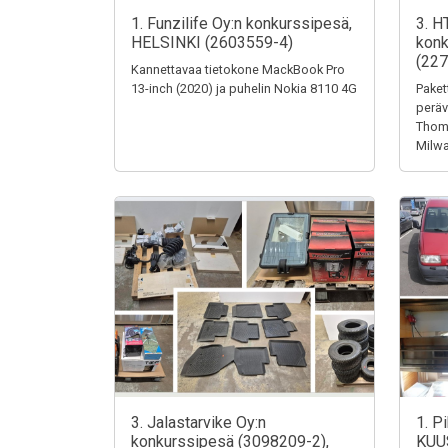
1. Funzilife Oy:n konkurssipesä,
3. H
HELSINKI (2603559-4)
konk
(227
Kannettavaa tietokone MackBook Pro
13-inch (2020) ja puhelin Nokia 8110 4G
Paket
peräv
Thoma
Milw
3. Jalastarvike Oy:n
1. P
konkurssipesä (3098209-2),
KUU