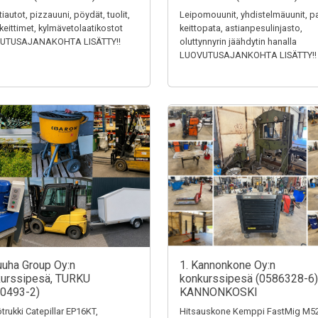
tiautot, pizzauuni, pöydät, tuolit,
Leipomouunit, yhdistelmäuunit, pa
keittimet, kylmävetolaatikostot
keittopata, astianpesulinjasto,
UTUSAJANAKOHTA LISÄTTY!!
oluttynnyrin jäähdytin hanalla
LUOVUTUSAJANKOHTA LISÄTTY!!
uuha Group Oy:n
1. Kannonkone Oy:n
urssipesä, TURKU
konkurssipesä (0586328-6)
0493-2)
KANNONKOSKI
trukki Catepillar EP16KT,
Hitsauskone Kemppi FastMig M52