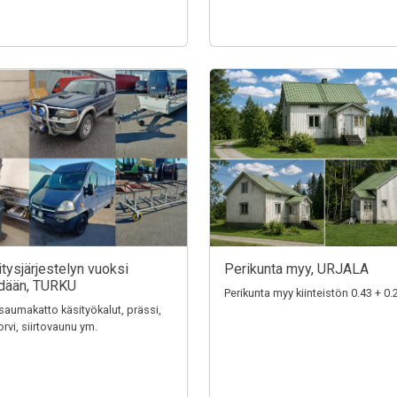
ritysjärjestelyn vuoksi
Perikunta myy, URJALA
dään, TURKU
Perikunta myy kiinteistön 0.43 + 0.
aumakatto käsityökalut, prässi,
rvi, siirtovaunu ym.