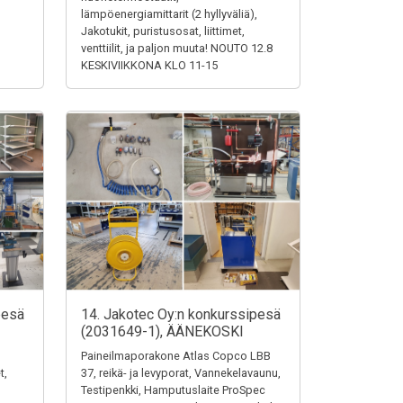
lämpöenergiamittarit (2 hyllyväliä),
Jakotukit, puristusosat, liittimet,
venttiilit, ja paljon muuta! NOUTO 12.8
KESKIVIIKKONA KLO 11-15
pesä
14. Jakotec Oy:n konkurssipesä
(2031649-1), ÄÄNEKOSKI
Paineilmaporakone Atlas Copco LBB
t,
37, reikä- ja levyporat, Vannekelavaunu,
Testipenkki, Hamputuslaite ProSpec