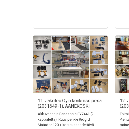
11. Jakotec Oy:n konkurssipesä
12. 
(2031649-1), ÄÄNEKOSKI
(20
Akkuväännin Panasonic EY7441 (2
Toimi
kappaletta), Ruuvipenkki Ridgid
Pienta
Matador 120 + korkeussäädettävä
paine