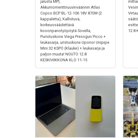
jalusta MPI,
mitta
Akkumomenttiruuvinväännin Atlas
Vesim
Copco BCP BL-12-106 18V 870W (2
Virta
kappaletta), Kallistuva,
säätö
korkeussäädettävä
esitt
kooonpanotyöpöytä Sovella,
12.8 
Puristuskone Viega Pressgun Picco +
leukasarja, uristuskone Uponor Unipipe
Mini 32 KSPO (Klauke) + leukasarja ja
paljon muuta! NOUTO 12.8
KESKIVIIKKONA KLO 11-15