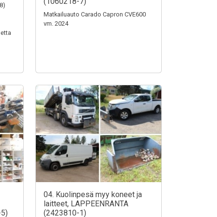
(1060218-7)
8)
Matkailuauto Carado Capron CVE600
vm. 2024
etta
04. Kuolinpesä myy koneet ja
laitteet, LAPPEENRANTA
5)
(2423810-1)