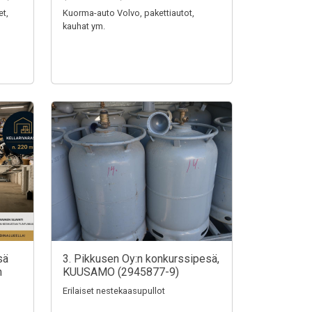
et,
Kuorma-auto Volvo, pakettiautot,
kauhat ym.
sä
3. Pikkusen Oy:n konkurssipesä,
n
KUUSAMO (2945877-9)
Erilaiset nestekaasupullot