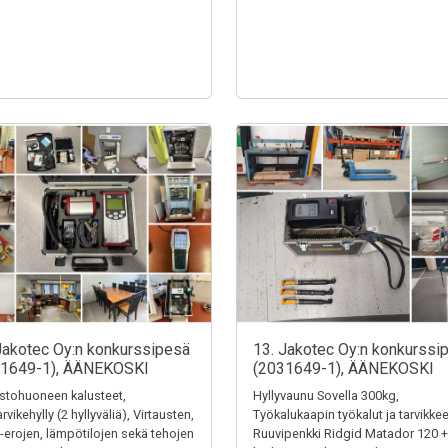
Jakotec Oy:n konkurssipesä
13. Jakotec Oy:n konkurssi
31649-1), ÄÄNEKOSKI
(2031649-1), ÄÄNEKOSKI
stohuoneen kalusteet,
Hyllyvaunu Sovella 300kg,
rvikehylly (2 hyllyväliä), Virtausten,
Työkalukaapin työkalut ja tarvikkee
-erojen, lämpötilojen sekä tehojen
Ruuvipenkki Ridgid Matador 120 +