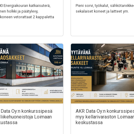
0 Energiakouran katkaisuterä,
Pieni sorvi, työkalut, sähkötarvikke
men holkki ja päätylevy,
sekalaiset koneet ja laitteet ym.
nkoneen vetorattaat 2 kappaletta
Data Oy:n konkurssipesä
AKR Data Oy:n konkurssipe
liikehuoneistoja Loimaan
myy kellarivaraston Loimaa
kustassa
keskustassa