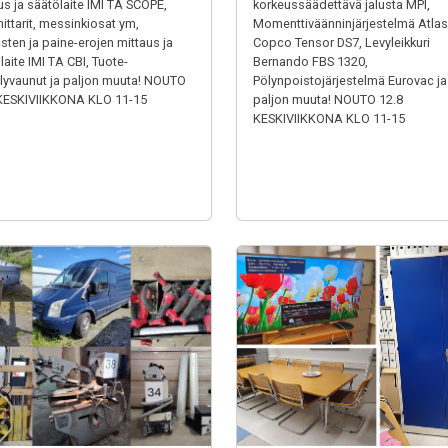
us ja säätölaite IMI TA SCOPE,
korkeussäädettävä jalusta MPI,
ittarit, messinkiosat ym,
Momenttiväänninjärjestelmä Atlas
usten ja paine-erojen mittaus ja
Copco Tensor DS7, Levyleikkuri
laite IMI TA CBI, Tuote-
Bernando FBS 1320,
elyvaunut ja paljon muuta! NOUTO
Pölynpoistojärjestelmä Eurovac ja
KESKIVIIKKONA KLO 11-15
paljon muuta! NOUTO 12.8
KESKIVIIKKONA KLO 11-15