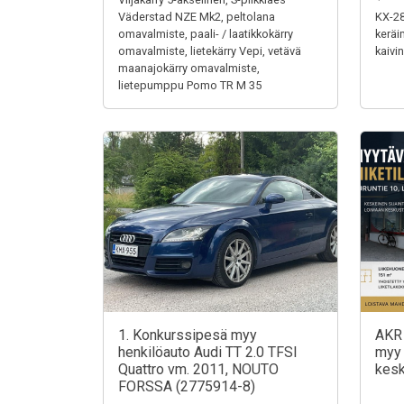
Väderstad NZE Mk2, peltolana
KX-28
omavalmiste, paali- / laatikkokärry
keräi
omavalmiste, lietekärry Vepi, vetävä
kaivi
maanajokärry omavalmiste,
lietepumppu Pomo TR M 35
1. Konkurssipesä myy
AKR 
henkilöauto Audi TT 2.0 TFSI
myy 
Quattro vm. 2011, NOUTO
kes
FORSSA (2775914-8)