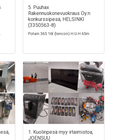
ä
5. Puuhax
Rakennuskonevuokraus Oy:n
konkurssipesä, HELSINKI
(3350563-8)
.
Potain 365 16t (tencon) H.U.H 65m
pesä,
1. Kuolinpesä myy irtaimistoa,
JOENSUU