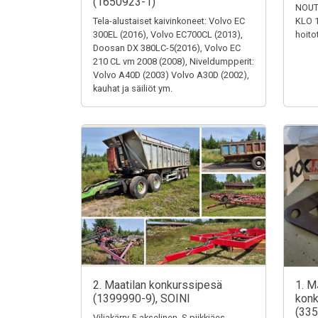
(1650923-1)
NOUT
Tela-alustaiset kaivinkoneet: Volvo EC
KLO 1
300EL (2016), Volvo EC700CL (2013),
hoito
Doosan DX 380LC-5(2016), Volvo EC
210 CL vm 2008 (2008), Niveldumpperit:
Volvo A40D (2003) Volvo A30D (2002),
kauhat ja säiliöt ym.
2. Maatilan konkurssipesä
1. M
(1399990-9), SOINI
konk
(335
Viljakärry 5-akselinen, S-piikkiäes