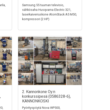
rila,
Samsung 55 tuuman televisio,
sähkösaha Husqvarna Electric 321,
laserkaiverruskone AtomStack A5 M50,
kompressori (2 HP)
2. Kannonkone Oy:n
,
konkurssipesä (0586328-6),
KANNONKOSKI
0,
Pyörityspöytä Nova WP500,