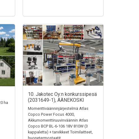
10. Jakotec Oy:n konkurssipesä
(2031649-1), ÄÄNEKOSKI
20 ha
Momenttiväänninjärjestelmä Atlas
Copco Power Focus 4000,
Akkumomenttiruuvinväännin Atlas
Copco BCP BL-6-106 18V 810W (3
kappaletta) + tarvikkeet Toimilaitteet,
huonetermostaatit,