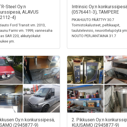
TR-Steel Oy:n
Intrinsic Oy:n konkurssipes
urssipesä, ALAVUS
(0576441-3), TAMPERE
2112-4)
PIKAHUUTO PÄÄTTYY 30.7
tiauto Ford Transit vm. 2013,
Toimistokalusteet, peltikaapit,
aunu Farmi vm. 1999, vannesaha
taulutelevisio, neuvottelupöytä ym
s SAR 220, akkutyökalut
NOUTO PERJANTAINA 31.7
aukee ym.
ikkusen Oy:n konkurssipesä,
2. Pikkusen Oy:n konkurssi
SAMO (2945877-9)
KUUSAMO (2945877-9)