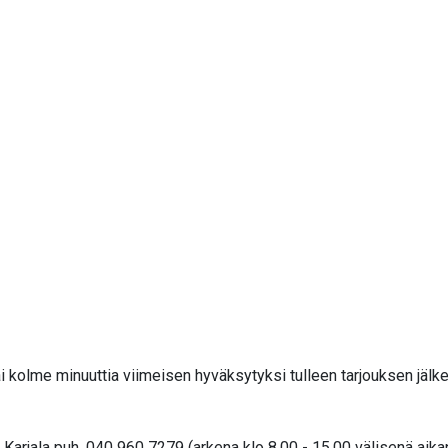
i kolme minuuttia viimeisen hyväksytyksi tulleen tarjouksen jälk
arjala puh. 040 960 7279 (arkena klo 8.00 - 15.00 välisenä aika