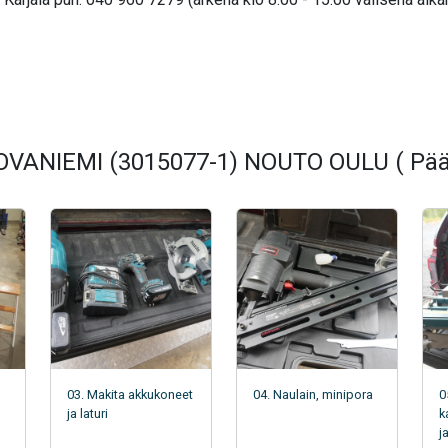
ROVANIEMI (3015077-1) NOUTO OULU ( Päät
03. Makita akkukoneet
04. Naulain, minipora
0
ja laturi
k
j