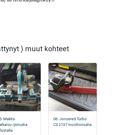
tynyt ) muut kohteet
5. Makita
06. Jonsered Turbo
atkaisu-/jiirisaha
CS 2137 moottorisaha
alustalla