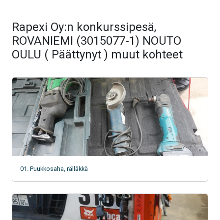
Rapexi Oy:n konkurssipesä,
ROVANIEMI (3015077-1) NOUTO
OULU ( Päättynyt ) muut kohteet
01. Puukkosaha, rälläkkä