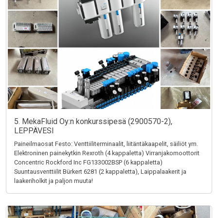
5. MekaFluid Oy:n konkurssipesä (2900570-2),
LEPPÄVESI
Paineilmaosat Festo: Venttiiliterminaalit, liitäntäkaapelit, säiliöt ym.
Elektroninen painekytkin Rexroth (4 kappaletta) Virranjakomoottorit
Concentric Rockford Inc FG133002BSP (6 kappaletta)
Suuntausventtiilit Bürkert 6281 (2 kappaletta), Laippalaakerit ja
laakeriholkit ja paljon muuta!