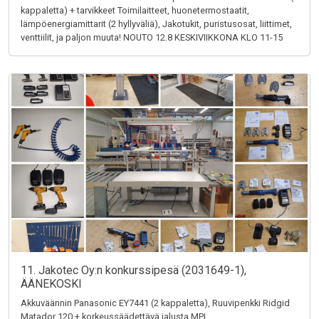
kappaletta) + tarvikkeet Toimilaitteet, huonetermostaatit,
lämpöenergiamittarit (2 hyllyväliä), Jakotukit, puristusosat, liittimet,
venttiilit, ja paljon muuta! NOUTO 12.8 KESKIVIIKKONA KLO 11-15
11. Jakotec Oy:n konkurssipesä (2031649-1),
ÄÄNEKOSKI
Akkuväännin Panasonic EY7441 (2 kappaletta), Ruuvipenkki Ridgid
Matador 120 + korkeussäädettävä jalusta MPI,