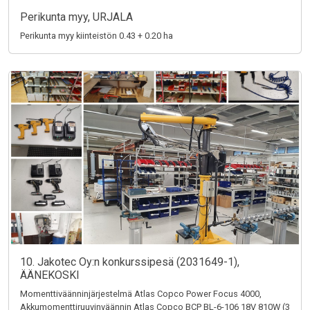
Perikunta myy, URJALA
Perikunta myy kiinteistön 0.43 + 0.20 ha
10. Jakotec Oy:n konkurssipesä (2031649-1),
ÄÄNEKOSKI
Momenttiväänninjärjestelmä Atlas Copco Power Focus 4000,
Akkumomenttiruuvinväännin Atlas Copco BCP BL-6-106 18V 810W (3