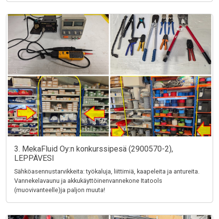
3. MekaFluid Oy:n konkurssipesä (2900570-2),
LEPPÄVESI
Sähköasennustarvikkeita: työkaluja, liittimiä, kaapeleita ja antureita.
Vannekelavaunu ja akkukäyttöinenvannekone Itatools
(muovivanteelle)ja paljon muuta!