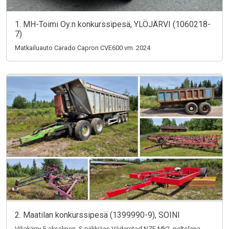
1. MH-Toimi Oy:n konkurssipesä, YLÖJÄRVI (1060218-
7)
Matkailuauto Carado Capron CVE600 vm. 2024
2. Maatilan konkurssipesä (1399990-9), SOINI
Viljakärry 5-akselinen, S-piikkiäes Väderstad NZE Mk2, peltolana