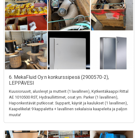
6. MekaFluid Oy:n konkurssipesä (2900570-2),
LEPPÄVESI
Kuusioruuvit, aluslevyt ja mutterit (1 lavallinen), Kytkentäkaappi Rittal
AE 1010500 RST, Hydraulliittimet, osat ym. Parker (1 lavallinen),
Haponkestävät putkiosat: Supparit, käyrät ja kaulukset (1 lavallinen),
Kaapelikelat 9 kappaletta + lavallinen sekalaisia kaapeleita ja paljon
muuta!