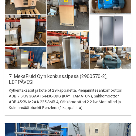
7. MekaFluid Oy:n konkurssipesä (2900570-2),
LEPPÄVESI
Kytkentäkaapit ja kotelot 29 kappaletta, Pienjännitesähkömoottori
ABB 7.5KW 3GAA164430-BDG (KÄYTTÄMÄTÖN), Sähkömoottori
ABB 45KW M2AA 225 SMB 4, Sähkömoottori 2.2 kw Moritali srl ja
Kulmansäätötunkit Benzlers (2 kappaletta)