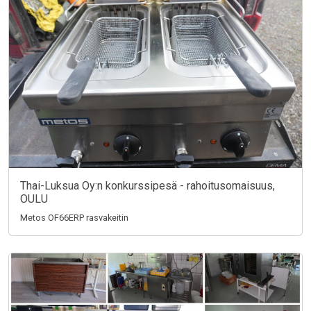
Thai-Luksua Oy:n konkurssipesä - rahoitusomaisuus,
OULU
Metos OF66ERP rasvakeitin