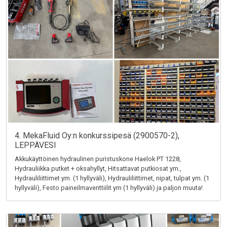
4. MekaFluid Oy:n konkurssipesä (2900570-2),
LEPPÄVESI
Akkukäyttöinen hydraulinen puristuskone Haelok PT 1228,
Hydrauliikka putket + oksahyllyt, Hitsattavat putkiosat ym.,
Hydrauliliittimet ym. (1 hyllyväli), Hydrauliliittimet, nipat, tulpat ym. (1
hyllyväli), Festo paineilmaventtiilit ym (1 hyllyväli) ja paljon muuta!