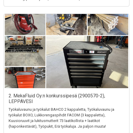
2. MekaFluid Oy:n konkurssipesä (2900570-2),
LEPPÄVESI
Työkaluvaunu ja työkalut BAHCO 2 kappaletta, Työkaluvaunu ja
työkalut BOXO, Lukkorengaspihdit FACOM (3 kappaletta),
Kuusioruuvit ja lukitusmutterit 73 laatikollista + laatikot
(haponkestävät), Työpukit, Erä työkaluja. Ja paljon muuta!