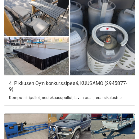
4. Pikkusen Oy:n konkurssipesä, KUUSAMO (2945877-
9)
Komposiittipullot, nestekaasupullot, lavan osat, terassikalusteet