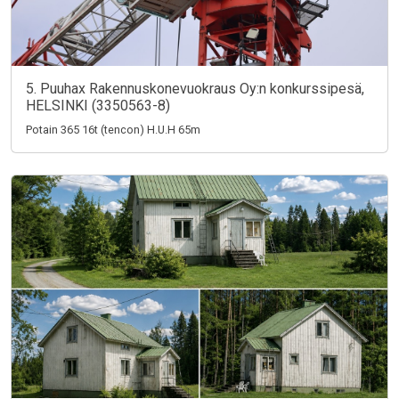
5. Puuhax Rakennuskonevuokraus Oy:n konkurssipesä,
HELSINKI (3350563-8)
Potain 365 16t (tencon) H.U.H 65m