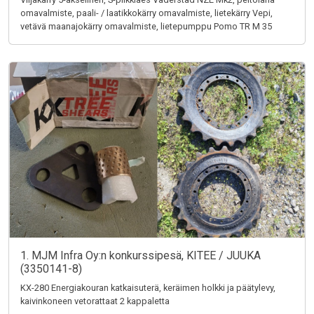
omavalmiste, paali- / laatikkokärry omavalmiste, lietekärry Vepi,
vetävä maanajokärry omavalmiste, lietepumppu Pomo TR M 35
1. MJM Infra Oy:n konkurssipesä, KITEE / JUUKA
(3350141-8)
KX-280 Energiakouran katkaisuterä, keräimen holkki ja päätylevy,
kaivinkoneen vetorattaat 2 kappaletta