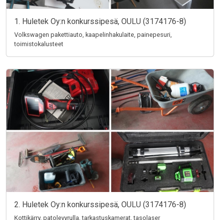
1. Huletek Oy:n konkurssipesä, OULU (3174176-8)
Volkswagen pakettiauto, kaapelinhakulaite, painepesuri,
toimistokalusteet
2. Huletek Oy:n konkurssipesä, OULU (3174176-8)
Kottikärry, patolevyrulla, tarkastuskamerat, tasolaser