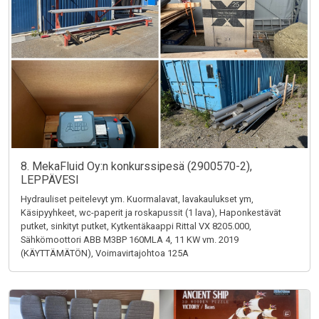
8. MekaFluid Oy:n konkurssipesä (2900570-2),
LEPPÄVESI
Hydrauliset peitelevyt ym. Kuormalavat, lavakaulukset ym,
Käsipyyhkeet, wc-paperit ja roskapussit (1 lava), Haponkestävät
putket, sinkityt putket, Kytkentäkaappi Rittal VX 8205.000,
Sähkömoottori ABB M3BP 160MLA 4, 11 KW vm. 2019
(KÄYTTÄMÄTÖN), Voimavirtajohtoa 125A