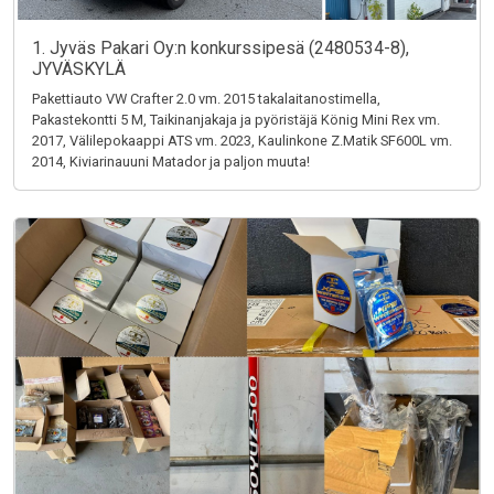
1. Jyväs Pakari Oy:n konkurssipesä (2480534-8),
JYVÄSKYLÄ
Pakettiauto VW Crafter 2.0 vm. 2015 takalaitanostimella,
Pakastekontti 5 M, Taikinanjakaja ja pyöristäjä König Mini Rex vm.
2017, Välilepokaappi ATS vm. 2023, Kaulinkone Z.Matik SF600L vm.
2014, Kiviarinauuni Matador ja paljon muuta!