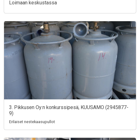
Loimaan keskustassa
3. Pikkusen Oy:n konkurssipesä, KUUSAMO (2945877-
9)
Erilaiset nestekaasupullot